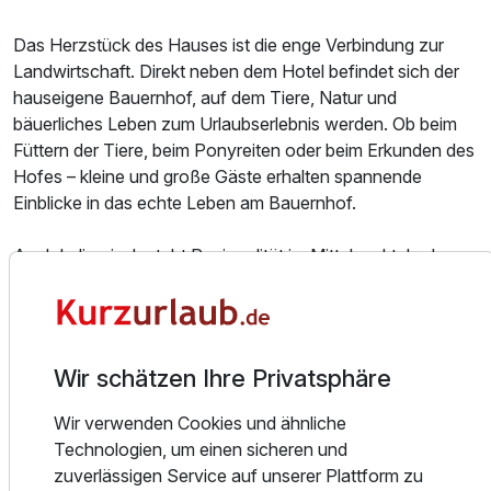
Das Herzstück des Hauses ist die enge Verbindung zur
Landwirtschaft. Direkt neben dem Hotel befindet sich der
hauseigene Bauernhof, auf dem Tiere, Natur und
bäuerliches Leben zum Urlaubserlebnis werden. Ob beim
Füttern der Tiere, beim Ponyreiten oder beim Erkunden des
Hofes – kleine und große Gäste erhalten spannende
Einblicke in das echte Leben am Bauernhof.
Auch kulinarisch steht Regionalität im Mittelpunkt. In der
Gutsküche entstehen kreative Gerichte aus hochwertigen
Zutaten, viele davon stammen direkt vom eigenen Hof
oder von langjährigen Produzenten aus der Region.
Frische Kräuter aus dem Garten, Fleisch aus eigener
Wir schätzen Ihre Privatsphäre
Ausstattung
Landwirtschaft und saisonale Spezialitäten sorgen für
unverfälschten Genuss mit Herkunft.
Wir verwenden Cookies und ähnliche
Für 8 Tage
1.295,00 €
p.P. ab
Technologien, um einen sicheren und
Die liebevoll gestalteten Zimmer und Suiten verbinden
zuverlässigen Service auf unserer Plattform zu