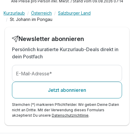
Alle Preise pro Person inkl. MwSt. / Stand vom 09.08.2026 07:14
inkl. Nutzung des Wellness- und Saunalandschaft
Kurzurlaub
Österreich
Salzburger Land
Freie Nutzung des Tennisplatzes
St. Johann im Pongau
Auszeit - Wellnereich mit Pool und Saunen
inkl. Salzburger Sportwelt & Guest Mobility Card*
freier Parkplatz direkt vorm Hotel
Newsletter abonnieren
W-LAN Nutzung kostenfrei
Persönlich kuratierte Kurzurlaub-Deals direkt in
Info: E-Ladestation (gegen Gebühr)
dein Postfach
E-Mail-Adresse*
Jetzt abonnieren
Sternchen (*) markieren Pflichtfelder. Wir geben Deine Daten
nicht an Dritte. Mit der Verwendung dieses Formulars
akzeptierst Du unsere
Datenschutzrichtlinie
.