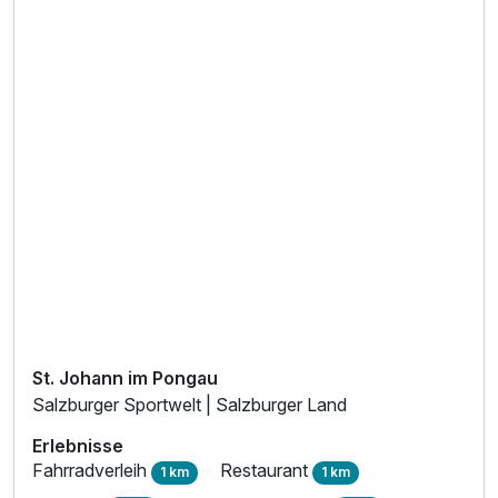
Einzelzimmer Klassik
1 Erwachsenen
St. Johann im Pongau
Salzburger Sportwelt | Salzburger Land
Erlebnisse
Fahrradverleih
Restaurant
1 km
1 km
Ausstattung