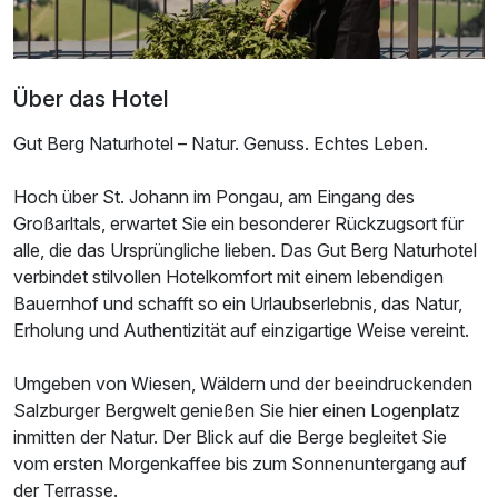
Über das Hotel
Gut Berg Naturhotel – Natur. Genuss. Echtes Leben.
Hoch über St. Johann im Pongau, am Eingang des
Großarltals, erwartet Sie ein besonderer Rückzugsort für
alle, die das Ursprüngliche lieben. Das Gut Berg Naturhotel
Ausstattung
verbindet stilvollen Hotelkomfort mit einem lebendigen
Bauernhof und schafft so ein Urlaubserlebnis, das Natur,
Für 8 Tage
1.295,00 €
p.P. ab
Erholung und Authentizität auf einzigartige Weise vereint.
Umgeben von Wiesen, Wäldern und der beeindruckenden
Salzburger Bergwelt genießen Sie hier einen Logenplatz
inmitten der Natur. Der Blick auf die Berge begleitet Sie
vom ersten Morgenkaffee bis zum Sonnenuntergang auf
Doppelzimmer mit Terrasse
der Terrasse.
2 Erwachsene und 2 Kinder