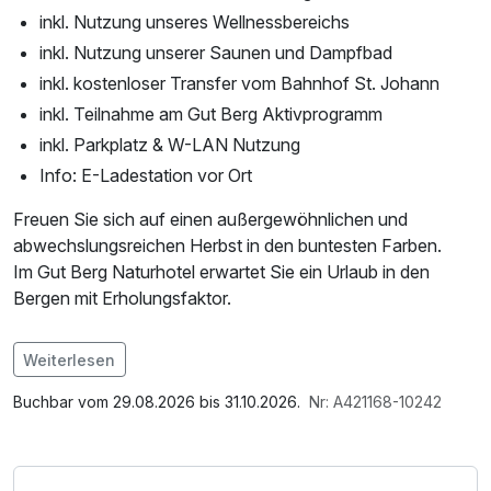
inkl. Nutzung unseres Wellnessbereichs
inkl. Nutzung unserer Saunen und Dampfbad
inkl. kostenloser Transfer vom Bahnhof St. Johann
inkl. Teilnahme am Gut Berg Aktivprogramm
inkl. Parkplatz & W-LAN Nutzung
Info: E-Ladestation vor Ort
Freuen Sie sich auf einen außergewöhnlichen und
abwechslungsreichen Herbst in den buntesten Farben.
Im Gut Berg Naturhotel erwartet Sie ein Urlaub in den
Bergen mit Erholungsfaktor.
Weiterlesen
Im Angebot enthalten
1 x Welcome Drink, Saunabenutzung, Saunatuch,
Buchbar vom 29.08.2026 bis 31.10.2026.
Nr: A421168-10242
Leihbademantel, Parkplatz, 1 x kleines
Abschiedsgeschenk, Nutzung des Fitnessbereichs,
Nutzung des Wellnessbereichs, W-LAN Nutzung /