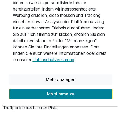
alpinen Charme mit modernem Wohnkomfort. Natürliche
bieten sowie um personalisierte Inhalte
Materialien, warme Farben und viel Raum zum Wohlfühlen
bereitzustellen, indem wir interessenbasierte
schaffen eine Atmosphäre, in der Entspannung ganz
Werbung erstellen, diese messen und Tracking
selbstverständlich wird.
einsetzen sowie Analysen der Plattformnutzung
Doppelzimmer Nebenhaus
für ein verbessertes Erlebnis durchführen. Indem
2 Erwachsene und 1 Kind
Nach aktiven Stunden in den Bergen lädt der
Sie auf "Ich stimme zu" klicken, erklären Sie sich
Wellnessbereich zum Abschalten ein. Hallenbad, Saunen
damit einverstanden. Unter “Mehr anzeigen”
und gemütliche Ruhezonen bieten den perfekten Ausgleich
können Sie Ihre Einstellungen anpassen. Dort
nach Wanderungen, Skitagen oder erlebnisreichen
finden Sie auch weitere Informationen oder direkt
Familienausflügen.
in unserer
Datenschutzerklärung
.
Ein besonderes Highlight ist der urige Gut Berg Stadl. Nur
wenige Gehminuten vom Hotel entfernt gelegen, begeistert
Mehr anzeigen
er mit seiner sonnigen Panoramalage, regionalen
Schmankerln und einer einzigartigen Aussicht auf die
Ich stimme zu
Salzburger Bergwelt. Im Sommer finden hier gesellige
Grillabende statt, im Winter ist der Stadl ein beliebter
Treffpunkt direkt an der Piste.