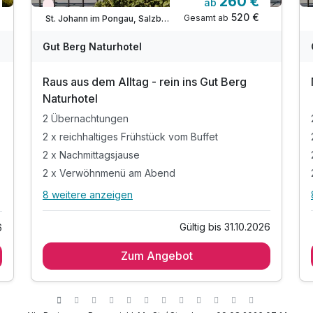
260 €
ab
Wieder frei ab September
520 €
Gesamt ab
St. Johann im Pongau, Salzburger Sportwelt
Gut Berg Naturhotel
Raus aus dem Alltag - rein ins Gut Berg
Naturhotel
2 Übernachtungen
2 x reichhaltiges Frühstück vom Buffet
2 x Nachmittagsjause
2 x Verwöhnmenü am Abend
8 weitere anzeigen
Alle Inklusivleistungen
12 enthalten
Gültig bis 31.10.2026
6
2 Übernachtungen
Zum Angebot
2 x reichhaltiges Frühstück vom Buffet
2 x Nachmittagsjause
2 x Verwöhnmenü am Abend
Begrüßungsgetränk bei Anreise