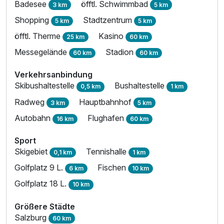
Badesee
öfftl. Schwimmbad
3 km
5 km
Shopping
Stadtzentrum
5 km
5 km
Für 8 Tage
1.225,00 €
p.P. ab
öfftl. Therme
Kasino
25 km
60 km
Messegelände
Stadion
60 km
60 km
Verkehrsanbindung
Skibushaltestelle
Bushaltestelle
0,5 km
1 km
Radweg
Hauptbahnhof
3 km
5 km
Autobahn
Flughafen
16 km
60 km
Sport
Skigebiet
Tennishalle
0,1 km
1 km
Golfplatz 9 L.
Fischen
6 km
10 km
Golfplatz 18 L.
10 km
Größere Städte
Salzburg
60 km