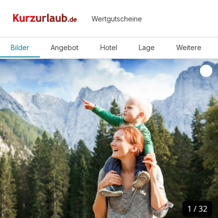
Wertgutscheine
Bilder
Angebot
Hotel
Lage
Weitere
1
1
/
/
32
32