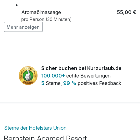
Aromaölmassage
55,00 €
pro Person (30 Minuten)
Mehr anzeigen
Atempause für den Rücken
59,00 €
pro Person (45 Minuten)
Aufenthalt mit Hund
15,00 €
pro Tag
Sicher buchen bei Kurzurlaub.de
100.000+
echte Bewertungen
Flasche Sekt & Pralinen auf dem Zimmer
29,00 €
5
Sterne,
99 %
positives Feedback
pro Stück
Hot-Stone Massage
49,00 €
pro Person (30 Minuten)
Kaffee & Kuchen (p.P./Tag)
6,00 €
Sterne der Hotelstars Union
pro Stück
Bernstein Acamed Resort