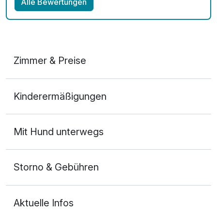
Alle Bewertungen
Zimmer & Preise
Doppelzimmer Komfort
Kinderermäßigungen
2 Erwachsene
Mit Hund unterwegs
Storno & Gebühren
Aktuelle Infos