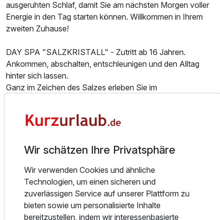
ausgeruhten Schlaf, damit Sie am nächsten Morgen voller
Energie in den Tag starten können. Willkommen in Ihrem
Zusatznächte
zweiten Zuhause!
DAY SPA "SALZKRISTALL" - Zutritt ab 16 Jahren.
Für 6 Tage
429,00 €
p.P. ab
Ankommen, abschalten, entschleunigen und den Alltag
hinter sich lassen.
Ganz im Zeichen des Salzes erleben Sie im
Wellnessbereich Salzkristall die Wirkungen des natürlichen
Bodenstoffes auf Körper, Geist und Seele. Genießen Sie
Doppelzimmer Superior
einen Tag der 4 Elemente. Lassen Sie sich von Luft, Feuer,
2 Erwachsene und 2 Kinder
Wasser und Erde verwöhnen.
Wir schätzen Ihre Privatsphäre
Nach langer Bauzeit ist es endlich soweit – unser neuer
Wellnessbereich hat in NEUEM GLANZ eröffnet!
Wir verwenden Cookies und ähnliche
Wir haben keine Mühen gescheut, um unseren Gästen ein
Technologien, um einen sicheren und
einzigartiges Wohlfühlerlebnis direkt am Schachtsee zu
zuverlässigen Service auf unserer Plattform zu
bieten. Unsere neue Panorama-Sauna mit Blick auf den
bieten sowie um personalisierte Inhalte
See wird sicher eines der Highlights. Ergänzt wird das
bereitzustellen, indem wir interessenbasierte