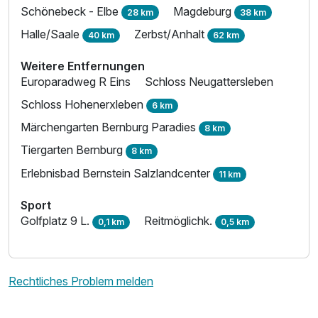
Schönebeck - Elbe
Magdeburg
28 km
38 km
Ausstattung
Halle/Saale
Zerbst/Anhalt
40 km
62 km
Zusatznächte
Weitere Entfernungen
Europaradweg R Eins
Schloss Neugattersleben
Für 6 Tage
449,00 €
Schloss Hohenerxleben
p.P. ab
6 km
Märchengarten Bernburg Paradies
8 km
Tiergarten Bernburg
8 km
Erlebnisbad Bernstein Salzlandcenter
11 km
Twinbettzimmer
Sport
2 Erwachsene
Golfplatz 9 L.
Reitmöglichk.
0,1 km
0,5 km
Rechtliches Problem melden