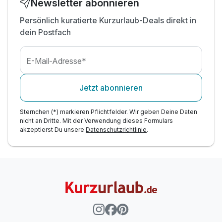
inkl. Fahrradverleih für Tagesausflüge
Newsletter abonnieren
inkl. Minigolf, Tischtennis, Outdoor-Schach
Persönlich kuratierte Kurzurlaub-Deals direkt in
inkl. Nutzung der Spiel- und Leseecke
dein Postfach
E-Mail-Adresse*
Jetzt abonnieren
Sternchen (*) markieren Pflichtfelder. Wir geben Deine Daten
nicht an Dritte. Mit der Verwendung dieses Formulars
akzeptierst Du unsere
Datenschutzrichtlinie
.