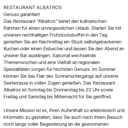
Zusatznächte
RESTAURANT ALBATROS
Genuss garantiert
Das Restaurant “Albatros” bietet den kulinarischen
Für 6 Tage
485,00 €
p.P. ab
Rahmen für einen unvergesslichen Urlaub. Starten Sie mit
unserem reichhaltigen Frühstücksbuffet in den Tag,
genießen Sie am Nachmittag ein Stück selbstgebackenen
Kuchen oder einen Eisbecher und lassen Sie den Abend an
unserer Bar ausklingen. Saisonal wechselnde
Einzelzimmer Standard
Themenwochen und eine Vielfalt an regionalen
1 Erwachsenen
Spezialitäten sorgen für höchsten Genuss. Im Sommer
können Sie das Flair des Sonnenuntergangs auf unserer
Seeterrasse in vollen Zügen genießen. Das Restaurant
Albatros ist Sonntag bis Donnerstag bis 23 Uhr sowie
Freitag und Samstag bis Mitternacht für Sie geöffnet.
Unsere Mission ist es, Ihren Aufenthalt so erlebnisreich und
informativ zu gestalten, dass Sie auch nach Ihrem Besuch
noch lange voller Begeisterung an die gewonnenen