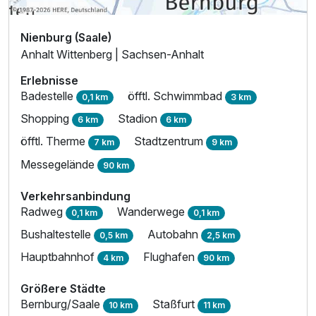
Nienburg (Saale)
Anhalt Wittenberg | Sachsen-Anhalt
Erlebnisse
Badestelle
öfftl. Schwimmbad
0,1 km
3 km
Shopping
Stadion
6 km
6 km
öfftl. Therme
Stadtzentrum
7 km
9 km
Messegelände
90 km
Verkehrsanbindung
Radweg
Wanderwege
0,1 km
0,1 km
Bushaltestelle
Autobahn
0,5 km
2,5 km
Hauptbahnhof
Flughafen
4 km
90 km
Größere Städte
Bernburg/Saale
Staßfurt
10 km
11 km