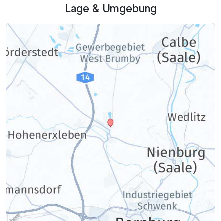
Lage & Umgebung
Zusatznächte
Für 6 Tage
483,00 €
p.P. ab
Familienzimmer
2 Erwachsene und 2 Kinder