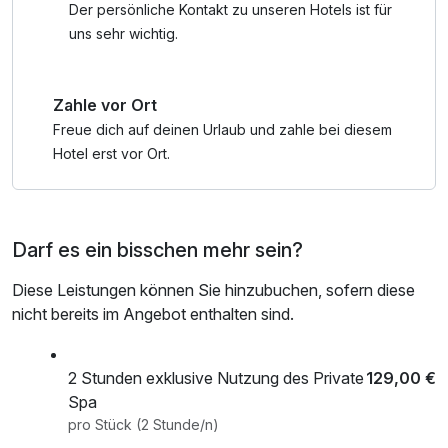
ganze Jahr über ein echtes Highlight. Ob Schwimmen unter
Der persönliche Kontakt zu unseren Hotels ist für
freiem Himmel, Sonnen auf der Terrasse oder Entspannen
uns sehr wichtig.
auf bequemen Liegen – hier spürst du Urlaub in seiner
schönsten Form.
Zahle vor Ort
Unser Acamed Verwöhnprogramm:
Freue dich auf deinen Urlaub und zahle bei diesem
- tägl. Nutzung des Wellnessbereich (ab 16 Jahren) auf
Hotel erst vor Ort.
über 1000 m² mit Strandbereich am See
- Wellnesstasche an der Rezeption zur Nutzung während
des Aufenthaltes (Bademantel und Saunatuch)
Darf es ein bisschen mehr sein?
- kostenfreie Nutzung: 9-Loch Golfplatz bei Platzreife, 18-
Loch Minigolfanlage
Diese Leistungen können Sie hinzubuchen, sofern diese
- Fitnessbereich & Volleyballfeld
nicht bereits im Angebot enthalten sind.
- kostenfreier Fahrradverleih sowie Ruder- oder
Tretbootverleih (wetterabhängig ab März)
2 Stunden exklusive Nutzung des Private
129,00 €
Spa
pro Stück (2 Stunde/n)