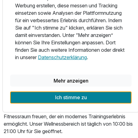
Angebot durch zwei großzügige Ruheräume, ein
Werbung erstellen, diese messen und Tracking
exklusives Privat-SPA mit Whirlpool und privater Sauna
einsetzen sowie Analysen der Plattformnutzung
sowie eine erweiterte Auswahl an Kosmetikanwendungen
für ein verbessertes Erlebnis durchführen. Indem
und Retreatments. Neue Aufgüsse sorgen für noch
Sie auf "Ich stimme zu" klicken, erklären Sie sich
intensivere Entspannungsmomente.
damit einverstanden. Unter “Mehr anzeigen”
können Sie Ihre Einstellungen anpassen. Dort
Für die perfekte Erfrischung nach dem Saunagang steht
finden Sie auch weitere Informationen oder direkt
unser Kältetauchbecken bereit. Wer lieber unter freiem
in unserer
Datenschutzerklärung
.
Himmel entspannt, wird unsere neue Dachterrassen-
Lounge mit komfortablen Liegemöglichkeiten lieben.
Ebenfalls steht nun unser beheizter Außenpool zur
Mehr anzeigen
Verfügung – perfekt für entspannte Stunden mit Blick ins
Grüne. Auch unser Strandbereich wurde vergrößert, um
Ich stimme zu
noch mehr Platz für Erholung direkt am Wasser zu bieten.
Sportlich Aktive können sich auf unseren neuen
Fitnessraum freuen, der ein modernes Trainingserlebnis
ermöglicht. Unser Wellnessbereich ist täglich von 10:00 bis
Ausstattung
21:00 Uhr für Sie geöffnet.