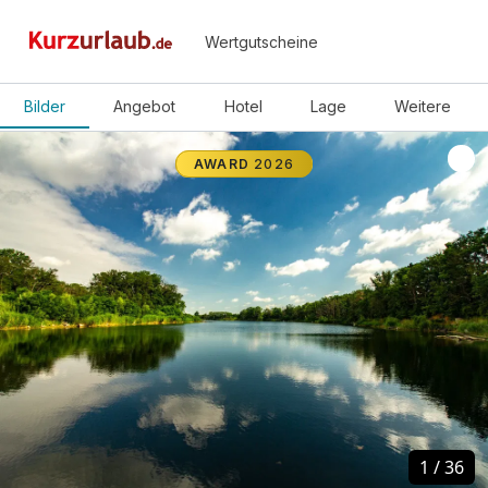
Wertgutscheine
Bilder
Angebot
Hotel
Lage
Weitere
AWARD
2026
1
1
/
/
36
36