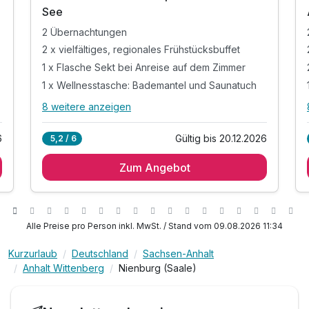
6
6
See
2 Übernachtungen
2 x vielfältiges, regionales Frühstücksbuffet
1 x Flasche Sekt bei Anreise auf dem Zimmer
1 x Wellnesstasche: Bademantel und Saunatuch
8 weitere anzeigen
Alle Inklusivleistungen
12 enthalten
6
Gültig bis 20.12.2026
5,2 / 6
2 Übernachtungen
Zum Angebot
2 x vielfältiges, regionales Frühstücksbuffet
1 x Flasche Sekt bei Anreise auf dem Zimmer
1 x Wellnesstasche: Bademantel und Saunatuch
inkl. Zugang zum Wellnessbereich „Salzkristall“
Alle Preise pro Person inkl. MwSt. / Stand vom 09.08.2026 11:34
inkl. vielfältige Saunalandschaft & Dampfbad
Kurzurlaub
Deutschland
Sachsen-Anhalt
inkl. Panorama-Sauna mit Seeblick & Bio-Sauna
Anhalt Wittenberg
Nienburg (Saale)
inkl. beheizter Außenpool (ganzjährig)
inkl. Wellnessbereich bis 16 Uhr am Abreisetag