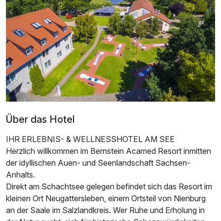
Zusatznächte
Für 6 Tage
449,00 €
p.P. ab
Doppelzimmer Standard
2 Erwachsene
Über das Hotel
IHR ERLEBNIS- & WELLNESSHOTEL AM SEE
Herzlich willkommen im Bernstein Acamed Resort inmitten
der idyllischen Auen- und Seenlandschaft Sachsen-
Anhalts.
Direkt am Schachtsee gelegen befindet sich das Resort im
kleinen Ort Neugattersleben, einem Ortsteil von Nienburg
an der Saale im Salzlandkreis. Wer Ruhe und Erholung in