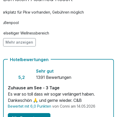
Late Check-Out bis 12 Uhr
30,00 €
pro Aufenthalt
Parkplatz für Pkw vorhanden, Gebühren möglich
Late Check-Out bis 14 Uhr
50,00 €
Außenpool
pro Aufenthalt
Vielseitiger Wellnessbereich
Massage für den ganzen Körper
79,00 €
Mehr anzeigen
Hunde im Hotel erlaubt für 15,00 € pro Stück / Tag
pro Person (60 Minuten)
Auch vegetarische Speisen
Mittagessen - nach Tagesangebot als
25,00 €
Hotelbewertungen
Buffet oder Menü (p.P./Tag)
kostenfreie Leihfahrräder
pro Stück
Sehr gut
Fitnessgeräte stehen bereit
5,2
1391 Bewertungen
Teilkörpermassage
45,00 €
Kostenloses W-LAN
Zuhause am See - 3 Tage
pro Person (30 Minuten)
Es war so toll dass wir sogar verlängert haben.
Mit Hotelbar
Dankeschön 🙏 und gerne wieder. C&B
Bewertet mit 6,0 Punkten
von Conni am 14.05.2026