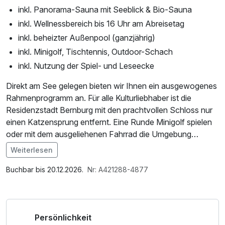
inkl. Panorama-Sauna mit Seeblick & Bio-Sauna
inkl. Wellnessbereich bis 16 Uhr am Abreisetag
inkl. beheizter Außenpool (ganzjährig)
inkl. Minigolf, Tischtennis, Outdoor-Schach
inkl. Nutzung der Spiel- und Leseecke
Direkt am See gelegen bieten wir Ihnen ein ausgewogenes
Rahmenprogramm an. Für alle Kulturliebhaber ist die
Residenzstadt Bernburg mit den prachtvollen Schloss nur
einen Katzensprung entfernt. Eine Runde Minigolf spielen
oder mit dem ausgeliehenen Fahrrad die Umgebung
erkunden ist nicht nur im Sommer sondern auch in den
Weiterlesen
kalten Jahreszeiten möglich. Nach einem Tag an der
Im Angebot enthalten
frischen Luft verwöhnen wir Sie kulinarisch in unserem
1 Flasche Mineralwasser, Saunabenutzung,
Buchbar bis 20.12.2026.
Nr: A421288-4877
Restaurant mit direktem Blick auf dem See.
Leihbademantel, Parkplatz, 1 x kleines
Abschiedsgeschenk, Nutzung des Fitnessbereichs,
Für alle, die das Wasser lieben, aber lieber in stilvoller
Nutzung des Wellnessbereichs, W-LAN Nutzung /
Persönlichkeit
Atmosphäre baden, ist unser beheizter Außenpool das
Internetnutzung, Badetasche mit Bademantel und -tücher