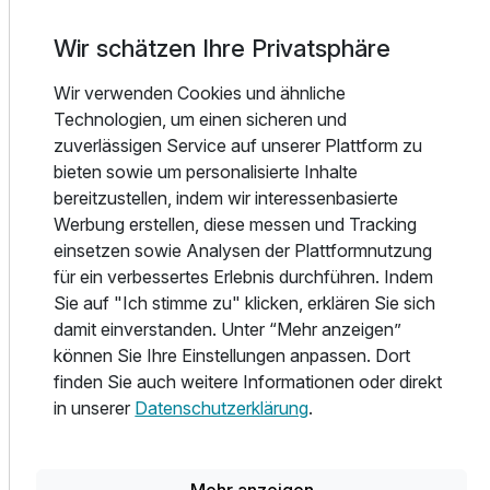
See.
Unsere zwei 1998 bzw. 2000 fertiggestellten
Wir schätzen Ihre Privatsphäre
Für 8 Tage
731,00 €
p.P. ab
reetgedeckten Appartementhäuser sind dem
niedersächsischen Hallenhaus nachempfunden.
Wir verwenden Cookies und ähnliche
Unser Hotel liegt dort, wo das wald- und seenreiche
Technologien, um einen sicheren und
Mecklenburg am schönsten ist, in Dabel am Mattenstieg.
zuverlässigen Service auf unserer Plattform zu
Lütt Maten ist auf plattdeutsch der kleine Hase. Und Hase
bieten sowie um personalisierte Inhalte
und Igel gehören einfach zusammen.
bereitzustellen, indem wir interessenbasierte
Borstel wiederum ist in unserem Landstrich bekannt als
Werbung erstellen, diese messen und Tracking
Koseform für den kleinen Igel.
einsetzen sowie Analysen der Plattformnutzung
für ein verbessertes Erlebnis durchführen. Indem
Sie liegen auf einem 20.000 m² großen Naturgrundstück
Sie auf "Ich stimme zu" klicken, erklären Sie sich
mit Schwimmteich, Liegewiese mit Liegestühlen +
damit einverstanden. Unter “Mehr anzeigen”
Sonnenschirmen, Grillplatz und Tennisplatz.
können Sie Ihre Einstellungen anpassen. Dort
finden Sie auch weitere Informationen oder direkt
Besuchen Sie uns, wir freuen uns auf Sie.
in unserer
Datenschutzerklärung
.