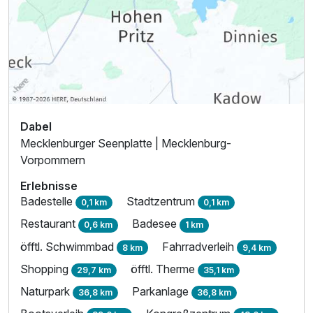
Dabel
Mecklenburger Seenplatte | Mecklenburg-
Vorpommern
Erlebnisse
Badestelle
Stadtzentrum
0,1 km
0,1 km
Restaurant
Badesee
0,6 km
1 km
öfftl. Schwimmbad
Fahrradverleih
8 km
9,4 km
Shopping
öfftl. Therme
29,7 km
35,1 km
Naturpark
Parkanlage
36,8 km
36,8 km