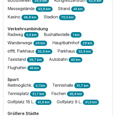
Bootsverleih
Kongreßzentrum
39,6 km
43,6 km
Messegelände
Strand
43,6 km
45 km
Kasino
Stadion
46,8 km
70,5 km
Verkehrsanbindung
Radweg
Bushaltestelle
0,5 km
1 km
Wanderwege
Hauptbahnhof
20 km
29 km
öfftl. Parkhaus
Parkhaus
32,6 km
32,6 km
Taxistand
Autobahn
39,7 km
40 km
Flughafen
45 km
Sport
Reitmöglichk.
Tennishalle
0,1 km
31,7 km
Tennisplatz
Fischen
31,7 km
36,6 km
Golfplatz 18 L.
Golfplatz 9 L.
41,6 km
41,6 km
Größere Städte