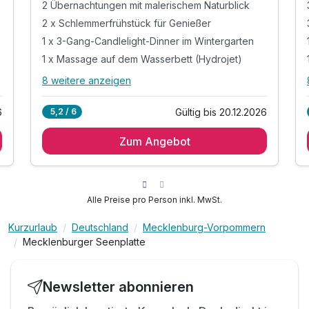
2 Übernachtungen mit malerischem Naturblick
2 x Schlemmerfrühstück für Genießer
1 x 3-Gang-Candlelight-Dinner im Wintergarten
1 x Massage auf dem Wasserbett (Hydrojet)
8 weitere anzeigen
Alle Inklusivleistungen
12 enthalten
6
Gültig bis 20.12.2026
5,2 / 6
2 Übernachtungen mit malerischem Naturblick
Zum Angebot
2 x Schlemmerfrühstück für Genießer
1 x 3-Gang-Candlelight-Dinner im Wintergarten
1 x Massage auf dem Wasserbett (Hydrojet)
inkl. Entspannen in unserem Wellnessbereich mit
Alle Preise pro Person inkl. MwSt.
- Beheizter Pool für sanfte Bewegung &
Entspannung
Kurzurlaub
Deutschland
Mecklenburg-Vorpommern
Mecklenburger Seenplatte
- Finnische Sauna im Garten
- Biomatsauna sanftes Schwitzen
- Infrarotsauna tiefenwirksame Wärme
Newsletter abonnieren
- Wärmebank zur Entspannung & Regenerieren