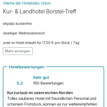
Sterne der Hotelstars Union
Kur- & Landhotel Borstel-Treff
Parkplatz kostenfrei
Vielseitiger Wellnessbereich
Hunde im Hotel erlaubt für 17,00 € pro Stück / Tag
Mehr anzeigen
Auch vegetarische Speisen
Fitnessgeräte stehen bereit
Hotelbewertungen
Kostenloses W-LAN
Sehr gut
5,2
160 Bewertungen
Kurzurlaub im seenreichen Norden
Tolles sauberes Hotel mit freundlichen Personal und
schönem Frühstück..können es nur weiterempfehlen