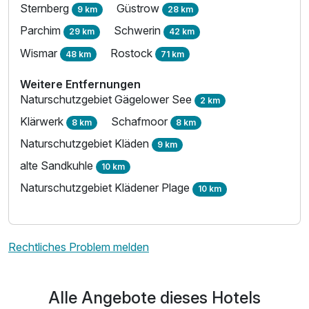
Sternberg
Güstrow
9 km
28 km
Parchim
Schwerin
29 km
42 km
Wismar
Rostock
48 km
71 km
Weitere Entfernungen
Naturschutzgebiet Gägelower See
2 km
Klärwerk
Schafmoor
8 km
8 km
Naturschutzgebiet Kläden
9 km
alte Sandkuhle
10 km
Naturschutzgebiet Klädener Plage
10 km
Rechtliches Problem melden
Alle Angebote dieses Hotels