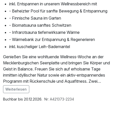
inkl. Entspannen in unserem Wellnessbereich mit
- Beheizter Pool für sanfte Bewegung & Entspannung
- Finnische Sauna im Garten
- Biomatsauna sanftes Schwitzen
- Infrarotsauna tiefenwirksame Wärme
- Wärmebank zur Entspannung & Regenerieren
inkl. kuscheliger Leih-Bademantel
Genießen Sie eine wohltuende Wellness-Woche an der
Mecklenburgischen Seenplatte und bringen Sie Körper und
Geist in Balance. Freuen Sie sich auf erholsame Tage
inmitten idyllischer Natur sowie ein aktiv-entspannendes
Programm mit Rückenschule und Aquafitness. Zwei
Rückenmassagen auf dem Wasserbett rundet Ihre Auszeit
Weiterlesen
perfekt ab und sorgt für neue Energie und spürbare
Im Angebot enthalten
Entspannung.
1 Flasche Mineralwasser, Parkplatz, Nutzung des
Buchbar bis 20.12.2026.
Nr: A421373-2234
Fitnessbereichs, W-LAN Nutzung / Internetnutzung