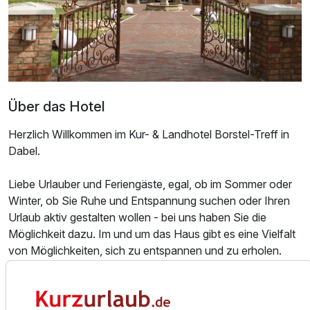
2 Erwachsene und 1 Kind
Über das Hotel
Herzlich Willkommen im Kur- & Landhotel Borstel-Treff in
Dabel.
Liebe Urlauber und Feriengäste, egal, ob im Sommer oder
Winter, ob Sie Ruhe und Entspannung suchen oder Ihren
Urlaub aktiv gestalten wollen - bei uns haben Sie die
Möglichkeit dazu. Im und um das Haus gibt es eine Vielfalt
von Möglichkeiten, sich zu entspannen und zu erholen.
Ausstattung
Der Ort Dabel liegt eingerahmt zwischen ausgedehnten
Waldgebieten zwischen dem Holzendorfer und Dabeler
Zusatznächte