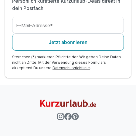
Persönlich kuratierte Kurzurlaub-Deals direkt in
- Ruheraum zum Abschalten & Entschleunigen
dein Postfach
inkl. Parkplatz
E-Mail-Adresse*
Jetzt abonnieren
Sternchen (*) markieren Pflichtfelder. Wir geben Deine Daten
nicht an Dritte. Mit der Verwendung dieses Formulars
akzeptierst Du unsere
Datenschutzrichtlinie
.