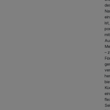
de
Nat
ei
ist
po
mi
Auc
Me
– 
Fö
ge
ver
he
bi
99,00 €
p.P. ab
Kü
ein
fle
Se