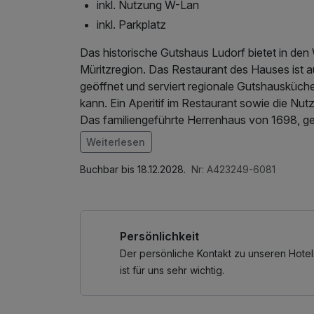
inkl. Nutzung W-Lan
inkl. Parkplatz
Das historische Gutshaus Ludorf bietet in den
Müritzregion. Das Restaurant des Hauses ist
geöffnet und serviert regionale Gutshausküche
kann. Ein Aperitif im Restaurant sowie die Nu
Das familiengeführte Herrenhaus von 1698, ge
sich durch barocke Deckenmalereien und eine 
Weiterlesen
Kosmetik- und Massageanwendungen durch ein
Im Angebot enthalten
Terminabstimmung notwendig).
1 Flasche Mineralwasser, Saunabenutzung, Le
Buchbar bis 18.12.2028.
Nr: A423249-6081
Internetnutzung
Persönlichkeit
Der persönliche Kontakt zu unseren Hotel
ist für uns sehr wichtig.