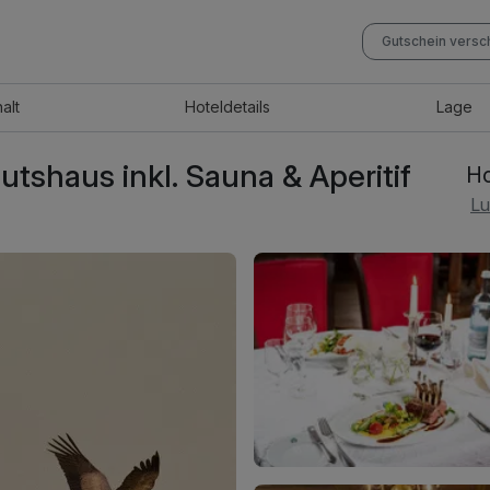
Gutschein vers
halt
Hotel
details
Lage
utshaus inkl. Sauna & Aperitif
Ho
Lu