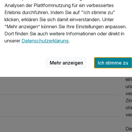
Am
Analysen der Plattformnutzung für ein verbessertes
Nat
Erlebnis durchführen. Indem Sie auf "Ich stimme zu"
Be
klicken, erklären Sie sich damit einverstanden. Unter
Gu
“Mehr anzeigen” können Sie Ihre Einstellungen anpassen.
Dort finden Sie auch weitere Informationen oder direkt in
Wer
unserer
Datenschutzerklärung
.
Ze
in 
das
Mehr anzeigen
Ich stimme zu
Rü
24 
ei
ur
ver
Zi
oh
ve
Di