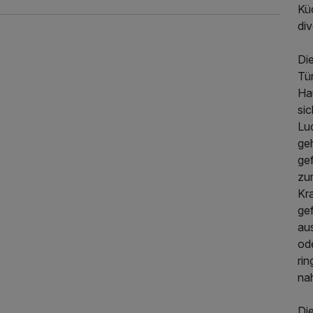
Kü
div
Die
Tü
Ha
si
Lu
geh
ge
69,00 €
p.P. ab
zu
Kr
ge
au
ode
rin
na
Di