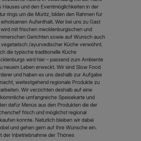
s Hauses und den Eventmöglichkeiten in der
ur rings um die Müritz, bilden den Rahmen für
n erholsamen Aufenthalt. Wer bei uns zu Gast
, wird mit frischen mecklenburgischen und
mmerschen Gerichten sowie auf Wunsch auch
t vegetarisch /ayurvedischer Küche verwöhnt.
h die typische traditionelle Küche
cklenburgs wird hier – passend zum Ambiente
zu neuem Leben erweckt. Wir sind Slow Food
rderer und haben es uns deshalb zur Aufgabe
macht, weitestgehend regionale Produkte zu
arbeiten. Wir verzichten deshalb auf eine
rkömmliche umfangreiche Speisekarte und
eten dafür Menüs aus den Produkten die der
chenchef frisch und möglichst regional
kaufen konnte. Natürlich bleiben wir dabei
xibel und gehen gern auf Ihre Wünsche ein.
it der Inbetriebnahme der Thönes