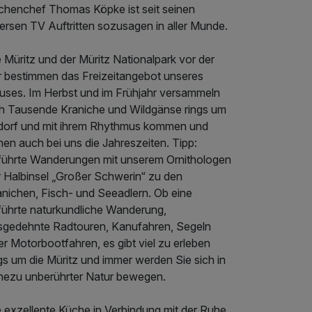
chenchef Thomas Köpke ist seit seinen
ersen TV Auftritten sozusagen in aller Munde.
 Müritz und der Müritz Nationalpark vor der
r bestimmen das Freizeitangebot unseres
uses. Im Herbst und im Frühjahr versammeln
ch Tausende Kraniche und Wildgänse rings um
dorf und mit ihrem Rhythmus kommen und
en auch bei uns die Jahreszeiten. Tipp:
führte Wanderungen mit unserem Ornithologen
r Halbinsel „Großer Schwerin“ zu den
anichen, Fisch- und Seeadlern. Ob eine
führte naturkundliche Wanderung,
sgedehnte Radtouren, Kanufahren, Segeln
r Motorbootfahren, es gibt viel zu erleben
gs um die Müritz und immer werden Sie sich in
hezu unberührter Natur bewegen.
e exzellente Küche in Verbindung mit der Ruhe