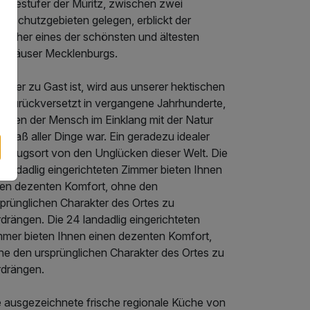
 Westufer der Müritz, zwischen zwei
urschutzgebieten gelegen, erblickt der
sucher eines der schönsten und ältesten
tshäuser Mecklenburgs.
 hier zu Gast ist, wird aus unserer hektischen
it zurückversetzt in vergangene Jahrhunderte,
denen der Mensch im Einklang mit der Natur
 Maß aller Dinge war. Ein geradezu idealer
ckzugsort von den Unglücken dieser Welt. Die
landadlig eingerichteten Zimmer bieten Ihnen
nen dezenten Komfort, ohne den
sprünglichen Charakter des Ortes zu
drängen. Die 24 landadlig eingerichteten
mmer bieten Ihnen einen dezenten Komfort,
ne den ursprünglichen Charakter des Ortes zu
rdrängen.
e ausgezeichnete frische regionale Küche von