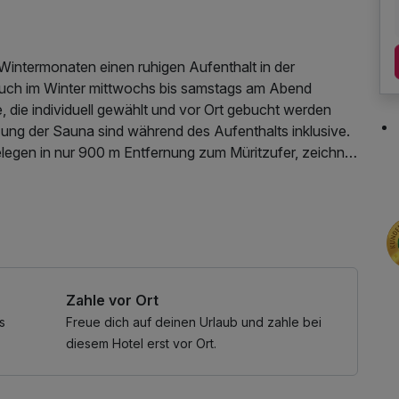
 Wintermonaten einen ruhigen Aufenthalt in der
 auch im Winter mittwochs bis samstags am Abend
, die individuell gewählt und vor Ort gebucht werden
tzung der Sauna sind während des Aufenthalts inklusive.
legen in nur 900 m Entfernung zum Müritzufer, zeichnet
großzügige Bibliothek aus. Auf Anfrage lassen sich
e externe Masseurin arrangieren (vorherige
ihbademantel, Parkplatz, W-LAN Nutzung /
Zahle vor Ort
s
Freue dich auf deinen Urlaub und zahle bei
diesem Hotel erst vor Ort.