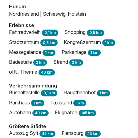
Husum
Nordfriesland | Schleswig-Holstein
Erlebnisse
Fahrradverleih
Shopping
0,1 km
0,5 km
Stadtzentrum
Kongreßzentrum
0,5 km
1 km
Messegelände
Parkanlage
1 km
1 km
Badestelle
Strand
2 km
2 km
öfftl. Therme
46 km
Ausstattung
Verkehrsanbindung
Bushaltestelle
Hauptbahnhof
0,1 km
1 km
Zusatznächte
Parkhaus
Taxistand
1 km
1 km
Autobahn
Flughafen
40 km
145 km
Für 5 Tage
376,00 €
p.P. ab
Größere Städte
Autozug Sylt
Flensburg
45 km
45 km