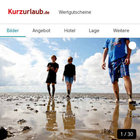
Wertgutscheine
Bilder
Angebot
Hotel
Lage
Weitere
1
1
/
/
30
30