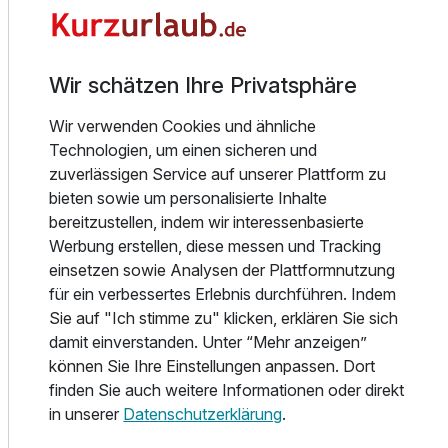
Der Naturpark Wattenmeer lädt zu romantischen
Spaziergängen und spannenden Wanderungen ein.
Wir schätzen Ihre Privatsphäre
Golffreunde wiederum schätzen die Nähe zum Golfclub
Einzelzimmer
Husumer Bucht. (ca. 3km entfernt)
1 Erwachsenen
Wir verwenden Cookies und ähnliche
Technologien, um einen sicheren und
Die Osterkrug- Küche hat einen bis über Hamburgs
zuverlässigen Service auf unserer Plattform zu
Grenzen hinausreichenden guten Ruf.
bieten sowie um personalisierte Inhalte
Wir freuen uns auf Ihren Besuch!
bereitzustellen, indem wir interessenbasierte
Werbung erstellen, diese messen und Tracking
einsetzen sowie Analysen der Plattformnutzung
für ein verbessertes Erlebnis durchführen. Indem
Alle Infos zum Hotel Osterkrug
Sie auf "Ich stimme zu" klicken, erklären Sie sich
damit einverstanden. Unter “Mehr anzeigen”
können Sie Ihre Einstellungen anpassen. Dort
finden Sie auch weitere Informationen oder direkt
in unserer
Datenschutzerklärung
.
Lage & Umgebung