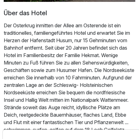
Über das Hotel
Der Osterkrug inmitten der Allee am Osterende ist ein
traditionelles, familiengeführtes Hotel und erwartet Sie im
Herzen der Hafenstadt Husum, nur 15 Gehminuten vom
Bahnhof entfernt. Seit über 20 Jahren befindet sich das
Hotel im Familienbesitz der Familie Hekmat. Wenige
Minuten zu Fuß führen Sie zu allen Sehenswürdigkeiten,
Geschäften sowie zum Husumer Hafen. Die Nordseeküste
erreichen Sie innerhalb von 10 Fahrminuten. Aufgrund der
zentralen Lage an der Schleswig- Holsteinischen
Nordseeküste erreichen Sie bequem die nordfriesische
Ausstattung
Insel und Hallig Welt mitten im Nationalpark Wattenmeer.
Strände soweit das Auge reicht, idyllische Plätze am
Zusatznächte
Deich, reetgedeckte Bauernhäuser, flaches Land, Ebbe
und Flut mit einer fantastischen Tier und Pflanzenwelt ...
Für 5 Tage
276,00 €
schwimmen, surfen, golfen auf dem 18 Loch Golfplatz
p.P. ab
oder einfach im Strandkorb ausgiebig relaxen.