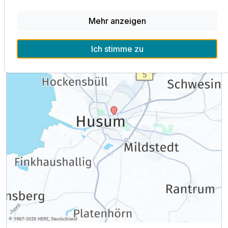
Mehr anzeigen
Ausstattung
Ich stimme zu
Zusatznächte
Für 5 Tage
392,00 €
p.P. ab
Familienzimmer
2 Erwachsene und 2 Kinder