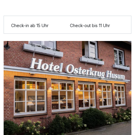
Check-in ab 15 Uhr
Check-out bis 11 Uhr
Ausstattung
Zusatznächte
Für 5 Tage
236,00 €
p.P. ab
Doppelzimmer Komfort
2 Erwachsene und 1 Kind