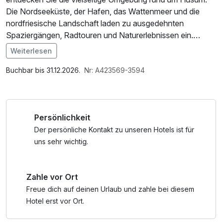
Die Nordseeküste, der Hafen, das Wattenmeer und die
nordfriesische Landschaft laden zu ausgedehnten
Spaziergängen, Radtouren und Naturerlebnissen ein.
Weiterlesen
Das Hotel Osterkrug Husum ist der ideale Ausgangspunkt
Im Angebot enthalten
für Ausflüge entlang der Küste, ins UNESCO-
1 Flasche Mineralwasser, W-LAN Nutzung /
Buchbar bis 31.12.2026.
Nr: A423569-3594
Weltnaturerbe Wattenmeer oder in die charmante
Internetnutzung, Nutzung Öffentliches Internetterminal,
Innenstadt von Husum. Perfekt für einen Natur- und
kostenfreier Kaffee/Tee im Zimmer, Late Check Out
Nordseeurlaub.
Persönlichkeit
Der persönliche Kontakt zu unseren Hotels ist für
uns sehr wichtig.
Zahle vor Ort
Freue dich auf deinen Urlaub und zahle bei diesem
Hotel erst vor Ort.