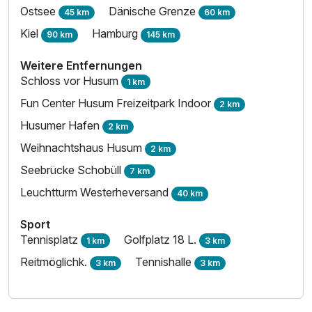
Ostsee
Dänische Grenze
45 km
60 km
Kiel
Hamburg
90 km
145 km
Weitere Entfernungen
Schloss vor Husum
1 km
Fun Center Husum Freizeitpark Indoor
2 km
Husumer Hafen
2 km
Weihnachtshaus Husum
2 km
Seebrücke Schobüll
7 km
Leuchtturm Westerheversand
40 km
Sport
Tennisplatz
Golfplatz 18 L.
1 km
3 km
Reitmöglichk.
Tennishalle
3 km
3 km