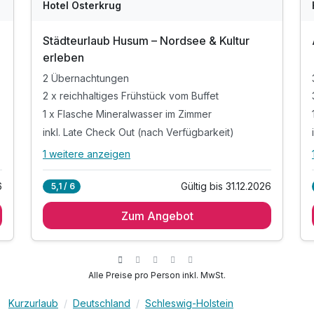
Hotel Osterkrug
Städteurlaub Husum – Nordsee & Kultur
erleben
2 Übernachtungen
2 x reichhaltiges Frühstück vom Buffet
1 x Flasche Mineralwasser im Zimmer
inkl. Late Check Out (nach Verfügbarkeit)
1 weitere anzeigen
Alle Inklusivleistungen
5 enthalten
6
Gültig bis 31.12.2026
5,1 / 6
2 Übernachtungen
Zum Angebot
2 x reichhaltiges Frühstück vom Buffet
1 x Flasche Mineralwasser im Zimmer
inkl. Late Check Out (nach Verfügbarkeit)
inkl. WLAN
Alle Preise pro Person inkl. MwSt.
Kurzurlaub
Deutschland
Schleswig-Holstein