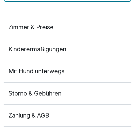
Zimmer & Preise
Doppelzimmer
Kinderermäßigungen
2 Erwachsene und 1 Kind
Mit Hund unterwegs
Storno & Gebühren
Zahlung & AGB