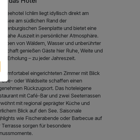
er das Hotel
 Seehotel Ichlim liegt idyllisch direkt am
belsee am südlichen Rand der
cklenburgischen Seenplatte und bietet eine
turnahe Auszeit in persönlicher Atmosphäre.
geben von Wäldern, Wasser und unberührter
ndschaft genießen Gäste hier Ruhe, Weite und
te Erholung – zu jeder Jahreszeit.
 komfortabel eingerichteten Zimmer mit Blick
r See- oder Waldseite schaffen einen
genehmen Rückzugsort. Das hoteleigene
staurant mit Café-Bar und zwei Seeterrassen
rwöhnt mit regional geprägter Küche und
rlichem Blick auf den See. Saisonale
ghlights wie Fischerabende oder Barbecue auf
r Terrasse sorgen für besondere
nussmomente.