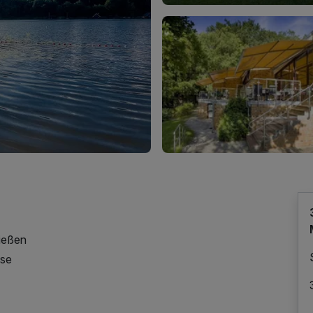
nießen
ase