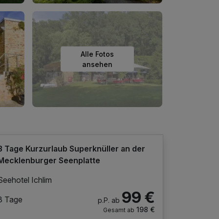
Alle Fotos
ansehen
3 Tage Kurzurlaub Superknüller an der
Mecklenburger Seenplatte
Seehotel Ichlim
99 €
3 Tage
p.P. ab
198 €
Gesamt ab