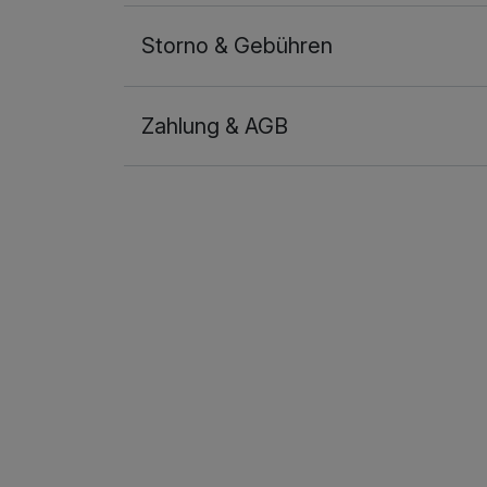
Storno & Gebühren
Zahlung & AGB
Ausstattung
Für 3 Tage
Doppelzimmer mit Balkon A