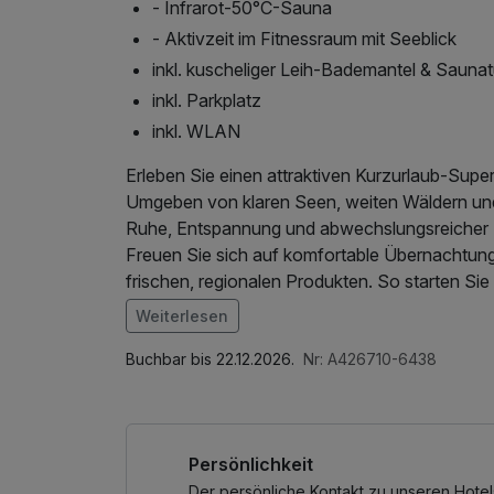
- Infrarot-50°C-Sauna
- Aktivzeit im Fitnessraum mit Seeblick
inkl. kuscheliger Leih-Bademantel & Sauna
inkl. Parkplatz
inkl. WLAN
Erleben Sie einen attraktiven Kurzurlaub-Supe
Umgeben von klaren Seen, weiten Wäldern und
Ruhe, Entspannung und abwechslungsreicher F
Freuen Sie sich auf komfortable Übernachtunge
frischen, regionalen Produkten. So starten Sie 
ganz nach Ihren Wünschen zu gestalten.
Weiterlesen
Die idyllische Lage lädt zu Spaziergängen am
Im Angebot enthalten
Stunden in der Wellnesslandschaft ein. Die Pa
Saunabenutzung, Parkplatz, W-LAN Nutzung /
Buchbar bis 22.12.2026.
Nr: A426710-6438
besondere Wohlfühlmomente und tiefe Erholu
Ob aktiv unterwegs oder einfach nur entspanne
einer perfekten Auszeit in der Mecklenburgisc
Persönlichkeit
Der persönliche Kontakt zu unseren Hotel