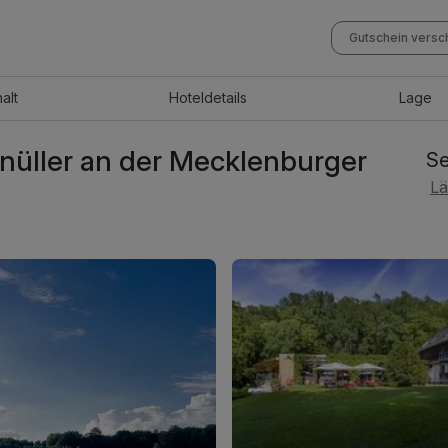
Gutschein vers
halt
Hotel
details
Lage
nüller an der Mecklenburger
Se
Lä