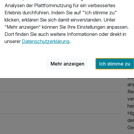
Üb
r Seenplatte
Analysen der Plattformnutzung für ein verbessertes
chon fertig. Sauna konnten wir duper nutzen. Essen
Erlebnis durchführen. Indem Sie auf "Ich stimme zu"
Das
 im Hotel möglich. Bei Fragen waren alle Mitarbeiter
klicken, erklären Sie sich damit einverstanden. Unter
Ne
“Mehr anzeigen” können Sie Ihre Einstellungen anpassen.
Me
2026
Dort finden Sie auch weitere Informationen oder direkt in
na
unserer
Datenschutzerklärung
.
Um
La
ech
Mehr anzeigen
Ich stimme zu
Die
zu
an
Re
ve
her
Hi
de
Ge