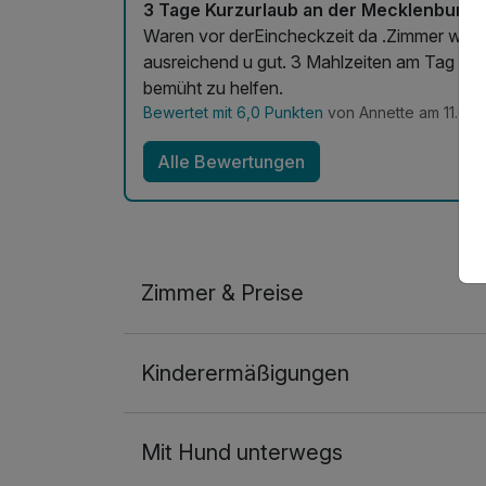
3 Tage Kurzurlaub an der Mecklenburge
Waren vor derEincheckzeit da .Zimmer war s
ausreichend u gut. 3 Mahlzeiten am Tag sind
bemüht zu helfen.
Bewertet mit 6,0 Punkten
von Annette am 11.03.
Alle Bewertungen
Zimmer & Preise
Doppelzimmer
Kinderermäßigungen
2 Erwachsene
Mit Hund unterwegs