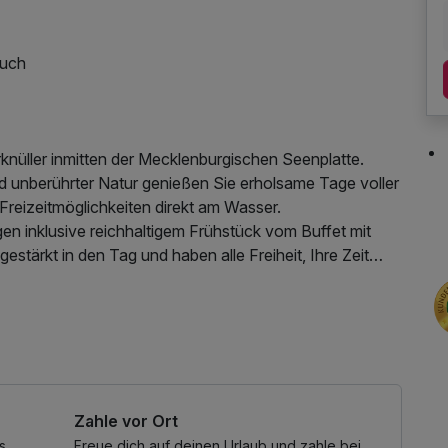
tuch
rknüller inmitten der Mecklenburgischen Seenplatte.
 unberührter Natur genießen Sie erholsame Tage voller
reizeitmöglichkeiten direkt am Wasser.
n inklusive reichhaltigem Frühstück vom Buffet mit
gestärkt in den Tag und haben alle Freiheit, Ihre Zeit
 See, Radtouren durch die Natur oder entspannten
noramasauna mit Blick ins Grüne sorgt dabei für
 Internetnutzung
ng.
n – hier verbinden sich Natur, Ruhe und Erholung zu
hen Seenplatte.
Zahle vor Ort
s
Freue dich auf deinen Urlaub und zahle bei