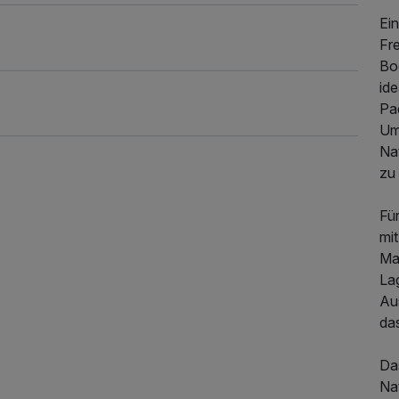
Ein
Fre
Bo
id
Pa
Umg
Na
zu 
Fü
mi
Ma
99,00 €
p.P. ab
Lag
Au
das
Das
Nat