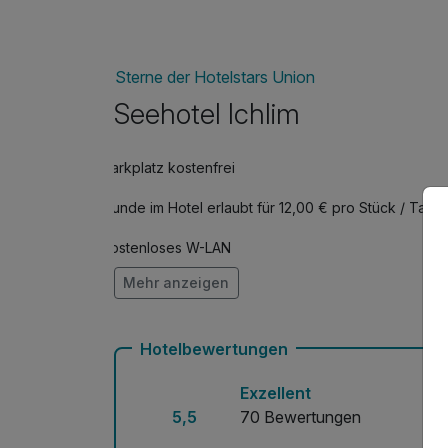
pro Stück
Halbpension für Kinder bis 13 Jahre
pro Aufenthalt (1 Tag/e)
Sterne der Hotelstars Union
Seehotel Ichlim
Parkplatz kostenfrei
Hunde im Hotel erlaubt für 12,00 € pro Stück / Tag
Kostenloses W-LAN
Mehr anzeigen
Mit Hotelbar
Hotelbewertungen
Exzellent
5,5
70 Bewertungen