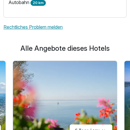
Autobahn
20 km
Rechtliches Problem melden
Ausstattung
Alle Angebote dieses Hotels
Zusatznächte
Für 7 Tage
1.209,00 €
p.P. ab
Juniorsuite Klassik
2 Erwachsene