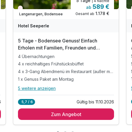
5 Tage
| 4 Nächte
589 €
ab
Nur noch Restplätze
1.178 €
Gesamt ab
Langenargen, Bodensee
Hotel Seeperle
5 Tage - Bodensee Genuss! Einfach
Erholen mit Familien, Freunden und
Freundinnen
4 Übernachtungen
4 x reichhaltiges Frühstücksbüffet
tags)
4 x 3-Gang Abendmenü im Restaurant (außer montags)
1 x Genuss Paket am Montag
5 weitere anzeigen
Ausstattung
Alle Inklusivleistungen
9 enthalten
6
Gültig bis 11.10.2026
5,7 / 6
Zusatznächte
4 Übernachtungen
Zum Angebot
4 x reichhaltiges Frühstücksbüffet
4 x 3-Gang Abendmenü im Restaurant (außer
Für 7 Tage
1.139,00 €
p.P. ab
montags)