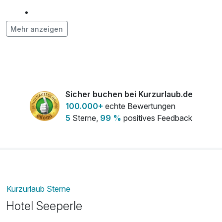
frischer Strauß Blumen auf dem Zimmer
35,00 €
Mehr anzeigen
pro Stück
Leihfahrrad
15,00 €
pro Person (1 Tag/e)
Sicher buchen bei Kurzurlaub.de
100.000+
echte Bewertungen
5
Sterne,
99 %
positives Feedback
Kurzurlaub Sterne
Hotel Seeperle