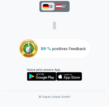
DE
AT
99 %
positives Feedback
Ausstattung
Für 7 Tage
1.139,00 €
p.P. ab
Nutze jetzt unsere App
© Super Urlaub GmbH