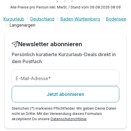
1 x Genuss Paket am Montag
Alle Preise pro Person inkl. MwSt. / Stand vom 09.08.2026 08:09
inkl. Kaffee und Kuchen mittags im Café
inkl. 1 Flasche Mineralwasser
Kurzurlaub
Deutschland
Baden-Württemberg
Bodensee
Langenargen
inkl. Parken in der Tiefgarage
Juniorsuite Standard
inkl. WLAN im ganzen Haus
2 Erwachsene
Montags Ruhetag im Café und Restaurant
Newsletter abonnieren
Persönlich kuratierte Kurzurlaub-Deals direkt in
dein Postfach
E-Mail-Adresse*
Jetzt abonnieren
Sternchen (*) markieren Pflichtfelder. Wir geben Deine Daten
nicht an Dritte. Mit der Verwendung dieses Formulars
akzeptierst Du unsere
Datenschutzrichtlinie
.