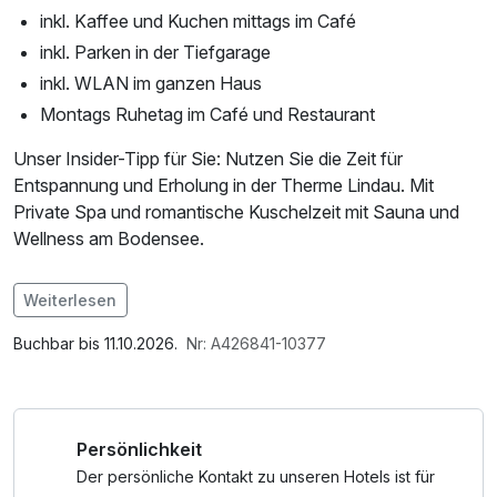
inkl. Kaffee und Kuchen mittags im Café
inkl. Parken in der Tiefgarage
inkl. WLAN im ganzen Haus
Montags Ruhetag im Café und Restaurant
Unser Insider-Tipp für Sie: Nutzen Sie die Zeit für
Entspannung und Erholung in der Therme Lindau. Mit
Private Spa und romantische Kuschelzeit mit Sauna und
Wellness am Bodensee.
Im Angebot enthalten
Weiterlesen
1 Flasche Mineralwasser, Parkplatz, W-LAN Nutzung /
Internetnutzung
Buchbar bis 11.10.2026.
Nr: A426841-10377
Persönlichkeit
Der persönliche Kontakt zu unseren Hotels ist für