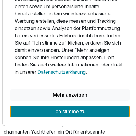
Komfort, den Sie sich wünschen kombiniert mit einer
bieten sowie um personalisierte Inhalte
gemütlichen Atmosphäre, die Ihre Auszeit besonders
bereitzustellen, indem wir interessenbasierte
macht. Ob Sie einen erholsamen Urlaub suchen, aktiv die
Werbung erstellen, diese messen und Tracking
Umgebung erkunden möchten oder einfach kulinarische
einsetzen sowie Analysen der Plattformnutzung
Ausstattung
Genüsse erleben wollen im Hotel Seeperle finden Sie alles,
für ein verbessertes Erlebnis durchführen. Indem
was Sie für einen unvergesslichen Aufenthalt benötigen.
Sie auf "Ich stimme zu" klicken, erklären Sie sich
Zusatznächte
damit einverstanden. Unter “Mehr anzeigen”
Das Restaurant Seeperle erwartet Sie mit saisonalen
können Sie Ihre Einstellungen anpassen. Dort
Spezialitäten und regionalen Köstlichkeiten. Lassen Sie
Für 7 Tage
909,00 €
p.P. ab
finden Sie auch weitere Informationen oder direkt
sich von den Aromen und Geschmacksrichtungen
in unserer
Datenschutzerklärung
.
überraschen und genießen Sie Ihr Mahl in einem stilvollen
Ambiente. Der Blick auf den See rundet das kulinarische
Erlebnis perfekt ab.
Mehr anzeigen
Unser liebevoll gestalteter Garten ist ein idealer
Doppelzimmer seitl. Seeblick
Rückzugsort, um den Tag bei einem guten Buch oder
2 Erwachsene
Ich stimme zu
einem erfrischenden Drink ausklingen zu lassen. Direkt vor
der Tür öffnet sich die Uferpromenade mit ihrem
charmanten Yachthafen ein Ort für entspannte