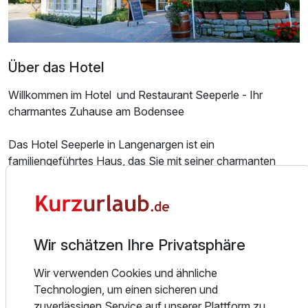
Für 7 Tage
879,00 €
p.P. ab
Über das Hotel
Willkommen im Hotel und Restaurant Seeperle - Ihr
charmantes Zuhause am Bodensee
Doppelzimmer Gartenblick
2 Erwachsene
Das Hotel Seeperle in Langenargen ist ein
familiengeführtes Haus, das Sie mit seiner charmanten
Gastfreundschaft und seinem außergewöhnlichen Service
verzaubern wird. Eingebettet in die malerische Landschaft
des Bodensees, genießen Sie hier einen unvergesslichen
Blick auf den glitzernden See und die imposanten Alpen ein
Wir schätzen Ihre Privatsphäre
perfekter Ort, um zur Ruhe zu kommen und neue Energie
zu tanken.
Wir verwenden Cookies und ähnliche
Technologien, um einen sicheren und
Unsere stilvoll eingerichteten Zimmer bieten Ihnen den
zuverlässigen Service auf unserer Plattform zu