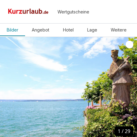
Wertgutscheine
Bilder
Angebot
Hotel
Lage
Weitere
1
1
/
/
29
29