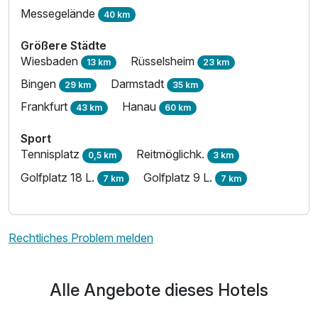
Messegelände
40 km
Größere Städte
Wiesbaden
Rüsselsheim
13 km
23 km
Bingen
Darmstadt
29 km
35 km
Frankfurt
Hanau
43 km
60 km
Sport
Tennisplatz
Reitmöglichk.
0,5 km
3 km
Golfplatz 18 L.
Golfplatz 9 L.
7 km
7 km
Rechtliches Problem melden
Alle Angebote dieses Hotels