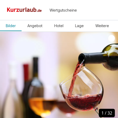
Wertgutscheine
Bilder
Angebot
Hotel
Lage
Weitere
1
1
/
/
32
32