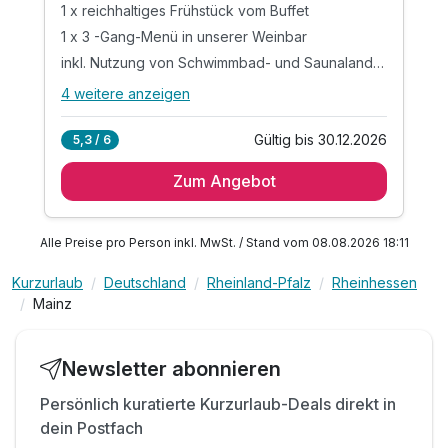
1 x reichhaltiges Frühstück vom Buffet
1 x 3 -Gang-Menü in unserer Weinbar
inkl. Nutzung von Schwimmbad- und Saunalandschaft
4 weitere anzeigen
Alle Inklusivleistungen
8 enthalten
Gültig bis 30.12.2026
5,3 / 6
1 Übernachtung
Zum Angebot
1 x reichhaltiges Frühstück vom Buffet
1 x 3 -Gang-Menü in unserer Weinbar
inkl. Nutzung von Schwimmbad- und
Alle Preise pro Person inkl. MwSt. / Stand vom 08.08.2026 18:11
Saunalandschaft
inkl. Nutzung des Fitnessbereiches
Kurzurlaub
Deutschland
Rheinland-Pfalz
Rheinhessen
Mainz
ink. Nutzung des Rooftop Spa
inkl. Parkplatz nach Verfügbarkeit
inkl. 1 Flasche Mineralwasser im Zimmer
Newsletter abonnieren
Persönlich kuratierte Kurzurlaub-Deals direkt in
dein Postfach