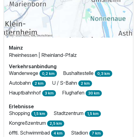
Mainz
Rheinhessen | Rheinland-Pfalz
Verkehrsanbindung
Wanderwege
Bushaltestelle
0,2 km
0,3 km
Autobahn
U / S-Bahn
2 km
2 km
Hauptbahnhof
Flughafen
3 km
30 km
Erlebnisse
Shopping
Stadtzentrum
1,5 km
1,5 km
Kongreßzentrum
2,5 km
öfftl. Schwimmbad
Stadion
4 km
7 km