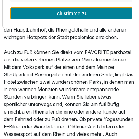
die Nachbarstädte Wiesbaden und Frankfurt erreichen Sie
Ich stimme zu
vom Hotel aus einfach und schnell. Durch die direkte
Anbindung an das öffentliche Verkehrsnetz, können Sie
den Hauptbahnhof, die Rheingoldhalle und alle anderen
wichtigen Hotspots der Stadt problemlos erreichen.
Auch zu Fuß können Sie direkt vom FAVORITE parkhotel
aus die vielen schönen Plätze von Mainz kennenlernen.
Mit dem Volkspark auf der einen und dem Mainzer
Stadtpark mit Rosengarten auf der anderen Seite, liegt das
Hotel zwischen zwei wunderschönen Parks, in denen man
in den warmen Monaten wunderbare entspannende
Stunden verbringen kann. Wenn Sie lieber etwas
sportlicher unterwegs sind, können Sie am fußläufig
erreichbaren Rheinufer die eine oder andere Runde auf
dem Fahrrad oder zu Fuß drehen. Ob private Yogastunden,
E-Bike- oder Wandertouren, Oldtimer-Ausfahrten oder
Wassersport auf dem Rhein und vieles mehr . Auch