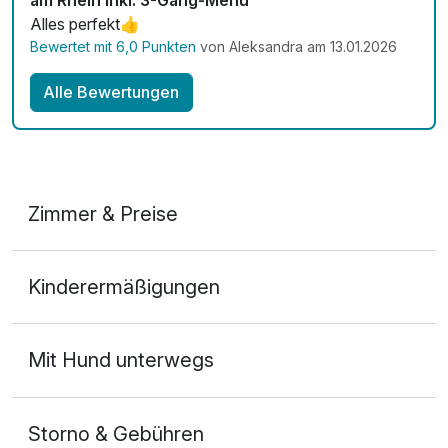
Zimmerservice verfügbar
Alles perfekt👍
Bewertet mit 6,0 Punkten
von Aleksandra am 13.01.2026
Mit Hotelbar
Alle Bewertungen
Zimmer & Preise
Studio
Kinderermäßigungen
2 Erwachsene
Mit Hund unterwegs
Storno & Gebühren