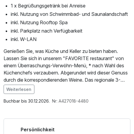
1 x Begrüßungsgetränk bei Anreise
inkl. Nutzung von Schwimmbad- und Saunalandschaft
inkl. Nutzung Rooftop Spa
inkl. Parkplatz nach Verfügbarkeit
inkl. W-LAN
Genießen Sie, was Küche und Keller zu bieten haben.
Lassen Sie sich in unserem "FAVORITE restaurant" von
einem Überraschungs-Verwöhn-Menü, * nach Wahl des
Küchenchefs verzaubern. Abgerundet wird dieser Genuss
durch die korrespondierenden Weine. Das regionale 3-
Gang-Menu servieren wir Ihnen gerne wahlweise in
Weiterlesen
unserer Weinbar oder auf unserem Hofgut Laubenheimer
Im Angebot enthalten
Höhe. Und zwischen den kulinarischen Eindrücken
1 Flasche Mineralwasser, Saunabenutzung,
Buchbar bis 30.12.2026.
Nr: A427018-4480
entspannen Sie in unserer Schwimmbadlandschaft "Palm
Leihbademantel, Parkplatz, Nutzung des Fitnessbereichs,
Beach" mit Saunabereich, Fitnessraum und im Rooftop
Nutzung des Wellnessbereichs, W-LAN Nutzung /
Spa mit Sauna, Sonnenliegen und Whirlpool sowie
Internetnutzung, Nutzung Öffentliches Internetterminal,
Persönlichkeit
herrlichem Panoramablick auf Mainz und den Rhein.
Coffee to go, kostenfreier Kaffee/Tee im Zimmer