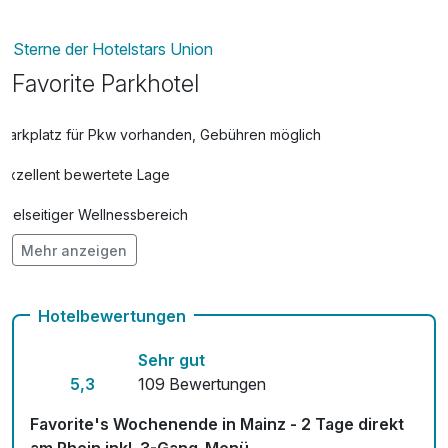
Sterne der Hotelstars Union
Favorite Parkhotel
Parkplatz für Pkw vorhanden, Gebühren möglich
Exzellent bewertete Lage
Vielseitiger Wellnessbereich
Mehr anzeigen
Hunde im Hotel erlaubt für 20,00 € pro Stück / Tag
Auch vegetarische Speisen
Hotelbewertungen
Fahrradverleih
Sehr gut
Fitnessgeräte stehen bereit
5,3
109 Bewertungen
Kostenloses W-LAN
Favorite's Wochenende in Mainz - 2 Tage direkt
am Rhein inkl. 3-Gang-Menü