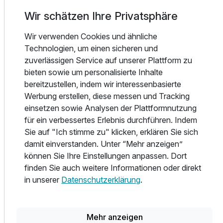
Erholungssuchende finden Entspannung in der
Wir schätzen Ihre Privatsphäre
Schwimmbad- und Saunalandschaft - eine traumhafte
Aktiv- und Erholungslandschaft mit Sauna, Dampfbad,
Wir verwenden Cookies und ähnliche
Erlebnisdusche, beheizten Liegen auf Stein, Caldarium
Technologien, um einen sicheren und
sowie Massagen, im Fitnessbereich oder einmalig in Mainz
zuverlässigen Service auf unserer Plattform zu
- im Rooftop Spa auf dem Sonnendeck. Freude am
bieten sowie um personalisierte Inhalte
eigenen Körper und an seiner Gesundheit. Unser
bereitzustellen, indem wir interessenbasierte
Fitnessbereich bietet Ihnen die Möglichkeit, sich ausgiebig
Werbung erstellen, diese messen und Tracking
auszupowern und den Kräften freien Lauf zu lassen. Eine
einsetzen sowie Analysen der Plattformnutzung
schöne Alternative zum Joggen oder Walken im Park.
für ein verbessertes Erlebnis durchführen. Indem
Sie auf "Ich stimme zu" klicken, erklären Sie sich
Das FAVORITE parkhotel ist wunderbar zentral im schönen
damit einverstanden. Unter “Mehr anzeigen”
Mainz gelegen. Unweit der Innenstadt im Stadtteil Mainz-
können Sie Ihre Einstellungen anpassen. Dort
Oberstadt befindet sich das FAVORITE parkhotel, welches
finden Sie auch weitere Informationen oder direkt
ohne Zweifel zu den schönsten Hotels in Mainz gehört.
in unserer
Datenschutzerklärung
.
Von hier aus haben Sie die perfekte Anbindung an alle
wichtigen Knotenpunkte in Mainz sowie die Stadtteile
Laubenheim, Weisenau, Hechtsheim, Lerchenberg,
Mehr anzeigen
Gonsenheim, Bretzenheim, Finthen und Mombach. Auch