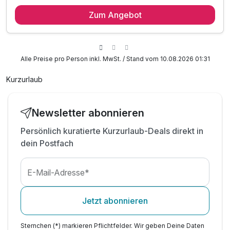
3 Übernachtungen im Superiorzimmer
Zum Angebot
3 x reichhaltiges Frühstück & vitales Mittagessen
3 x abwechslungsreiches Abendessen vom Buffet
inkl. süße Pause mit Kaffee & Kuchen
inkl. Nutzung der Aqua Wellness Welt
Alle Preise pro Person inkl. MwSt. / Stand vom 10.08.2026 01:31
inkl. Bademantel für Ihren Aufenthalt
Kurzurlaub
inkl. Sportanimation (Gymnastik, Yoga, Aqua)
Newsletter abonnieren
Persönlich kuratierte Kurzurlaub-Deals direkt in
dein Postfach
E-Mail-Adresse*
Jetzt abonnieren
Sternchen (*) markieren Pflichtfelder. Wir geben Deine Daten