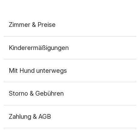
Zimmer & Preise
Doppelzimmer Superior
Kinderermäßigungen
2 Erwachsene und 1 Kind
Mit Hund unterwegs
Storno & Gebühren
Zahlung & AGB