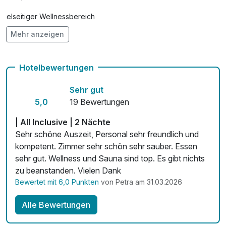
Vielseitiger Wellnessbereich
Mehr anzeigen
Hunde im Hotel erlaubt für 25,00 € pro Stück / Nacht
Fahrradverleih
Hotelbewertungen
Fitnessgeräte stehen bereit
Sehr gut
Mit Hotelbar
5,0
19 Bewertungen
| All Inclusive | 2 Nächte
Sehr schöne Auszeit, Personal sehr freundlich und
kompetent. Zimmer sehr schön sehr sauber. Essen
sehr gut. Wellness und Sauna sind top. Es gibt nichts
zu beanstanden. Vielen Dank
Bewertet mit 6,0 Punkten
von Petra am 31.03.2026
Alle Bewertungen