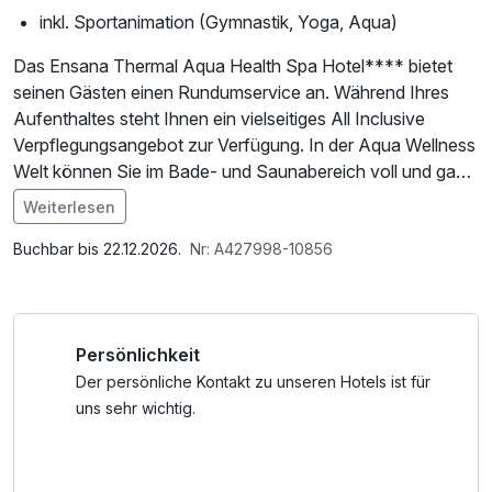
inkl. Sportanimation (Gymnastik, Yoga, Aqua)
Das Ensana Thermal Aqua Health Spa Hotel**** bietet
seinen Gästen einen Rundumservice an. Während Ihres
Aufenthaltes steht Ihnen ein vielseitiges All Inclusive
Verpflegungsangebot zur Verfügung. In der Aqua Wellness
Welt können Sie im Bade- und Saunabereich voll und ganz
entspannen und wenn Sie doch ein wenig aktiver sein
Weiterlesen
möchten, können Sie beim Sportprogramm des Hotels
mitmachen.
Buchbar bis 22.12.2026.
Nr: A427998-10856
All Inclusive Verpflegung ab 15:00 Uhr am Ankunftstag und
bis 11:00 Uhr am Abreisetag
Persönlichkeit
07:00-10:00 Uhr - reichhaltiges Frühstücksangebot
Der persönliche Kontakt zu unseren Hotels ist für
10:00-15:00 Uhr - Kräutertees & Obst
uns sehr wichtig.
12:00-14:00 Uhr - vitales Mittagessen
15:00-17:00 Uhr - süße Pause mit Kaffee & Kuchen
18:00-21:00 Uhr - abwechslungsreiches Abendessen