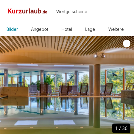
Wertgutscheine
Bilder
Angebot
Hotel
Lage
Weitere
1
1
/
/
36
36