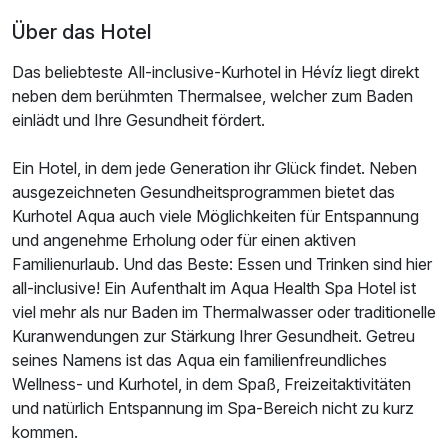
Über das Hotel
Das beliebteste All-inclusive-Kurhotel in Hévíz liegt direkt
neben dem berühmten Thermalsee, welcher zum Baden
einlädt und Ihre Gesundheit fördert.
Ein Hotel, in dem jede Generation ihr Glück findet. Neben
Ausstattung
ausgezeichneten Gesundheitsprogrammen bietet das
Kurhotel Aqua auch viele Möglichkeiten für Entspannung
Für 3 Tage
286,00 €
p.P. ab
und angenehme Erholung oder für einen aktiven
Familienurlaub. Und das Beste: Essen und Trinken sind hier
all-inclusive! Ein Aufenthalt im Aqua Health Spa Hotel ist
viel mehr als nur Baden im Thermalwasser oder traditionelle
Kuranwendungen zur Stärkung Ihrer Gesundheit. Getreu
seines Namens ist das Aqua ein familienfreundliches
Wellness- und Kurhotel, in dem Spaß, Freizeitaktivitäten
und natürlich Entspannung im Spa-Bereich nicht zu kurz
kommen.