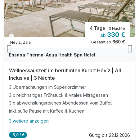
4 Tage
| 3 Nächte
330 €
ab
Verfügbar bis Dezember
660 €
Gesamt ab
Hévíz, Zala
Ensana Thermal Aqua Health Spa Hotel
Wellnessauszeit im berühmten Kurort Hévíz | All
Inclusive | 3 Nächte
3 Übernachtungen im Superiorzimmer
3 x reichhaltiges Frühstück & vitales Mittagessen
3 x abwechslungsreiches Abendessen vom Buffet
inkl. süße Pause mit Kaffee & Kuchen
3 weitere anzeigen
Alle Inklusivleistungen
7 enthalten
Gültig bis 22.12.2026
5,0 / 6