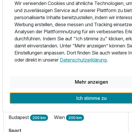
Wir verwenden Cookies und ähnliche Technologien, um
Zala | Westtransdanubien
und zuverlässigen Service auf unserer Plattform zu bi
Verkehrsanbindung
personalisierte Inhalte bereitzustellen, indem wir intere
Wanderwege
Taxistand
0,5 km
1 km
Werbung erstellen, diese messen und Tracking einsetz
Bushaltestelle
Autobahn
2 km
10 km
Analysen der Plattformnutzung für ein verbessertes Erl
durchführen. Indem Sie auf "Ich stimme zu" klicken, erk
Hauptbahnhof
Flughafen
10 km
15 km
damit einverstanden. Unter “Mehr anzeigen” können Sie
Einstellungen anpassen. Dort finden Sie auch weitere 
Erlebnisse
Badesee
Restaurant
oder direkt in unserer
Datenschutzerklärung
.
1 km
1 km
Shopping
Stadtzentrum
1 km
1 km
Bootsverleih
Kasino
10 km
120 km
Mehr anzeigen
Größere Städte
Ich stimme zu
Keszthely
Zalaegerszeg
5 km
50 km
Sárvár
Graz
70 km
180 km
Budapest
Wien
200 km
200 km
Sport