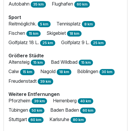
Autobahn
Flughafen
35 km
60 km
Sport
Reitmöglichk.
Tennisplatz
5 km
8 km
Fischen
Skigebiet
15 km
18 km
Golfplatz 18 L.
Golfplatz 9 L.
25 km
25 km
Größere Städte
Altensteig
Bad Wildbad
15 km
15 km
Calw
Nagold
Böblingen
15 km
18 km
30 km
Freudenstadt
39 km
Weitere Entfernungen
Pforzheim
Herrenberg
39 km
40 km
Tübingen
Baden Baden
50 km
60 km
Stuttgart
Karlsruhe
60 km
80 km