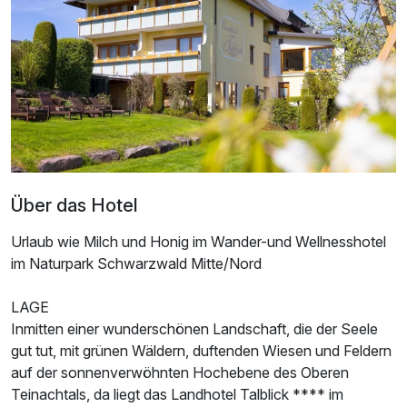
Doppelzimmer Superior
2 Erwachsene und 1 Kind
Über das Hotel
Urlaub wie Milch und Honig im Wander-und Wellnesshotel
im Naturpark Schwarzwald Mitte/Nord
LAGE
Inmitten einer wunderschönen Landschaft, die der Seele
Ausstattung
gut tut, mit grünen Wäldern, duftenden Wiesen und Feldern
auf der sonnenverwöhnten Hochebene des Oberen
Teinachtals, da liegt das Landhotel Talblick **** im
Zusatznächte