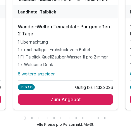
Landhotel Talblick
7
Wander-Welten Teinachtal - Pur genießen
2 Tage
1 Übernachtung
1 x reichhaltiges Frühstück vom Buffet
1 Fl. Talblick QuellZauber-Wasser 1l pro Zimmer
1 x Welcome Drink
8 weitere anzeigen
Alle Inklusivleistungen
12 enthalten
6
Gültig bis 14.12.2026
5,6 / 6
1 Übernachtung
Zum Angebot
1 x reichhaltiges Frühstück vom Buffet
1 Fl. Talblick QuellZauber-Wasser 1l pro Zimmer
1 x Welcome Drink
inkl. Wellnesstasche: Bademantel / Handtücher
Alle Preise pro Person inkl. MwSt.
inkl. Nutzung Wellnessbereich**