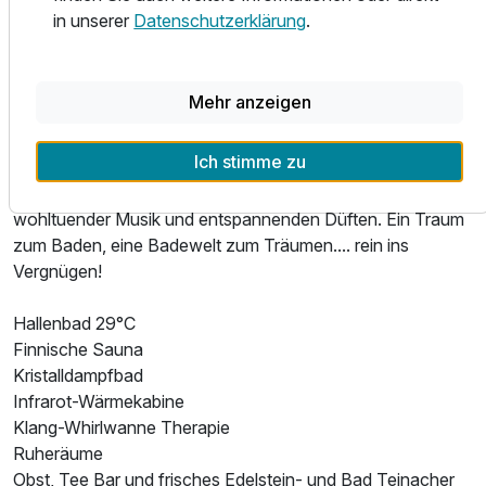
Für 3 Tage
426,00 €
ein Großteil davon stammt nämlich aus der regionalen
p.P. ab
in unserer
Datenschutzerklärung
.
Heimat des Nordschwarzwalds. Wir gehören seit Jahren
zu den Naturparkwirten und leben diese Philosophie.
Mehr anzeigen
WELLNESS im Schwarzwald
Sich treiben lassen im Wellnessbereich das „Kleine
Ich stimme zu
Schwarzwald- Paradies“, unsere Badelandschaft lädt zum
Entspannen und Genießen ein, ein Ambiente mit
wohltuender Musik und entspannenden Düften. Ein Traum
zum Baden, eine Badewelt zum Träumen.... rein ins
Vergnügen!
Hallenbad 29°C
Finnische Sauna
Kristalldampfbad
Infrarot-Wärmekabine
Klang-Whirlwanne Therapie
Ruheräume
Obst, Tee Bar und frisches Edelstein- und Bad Teinacher