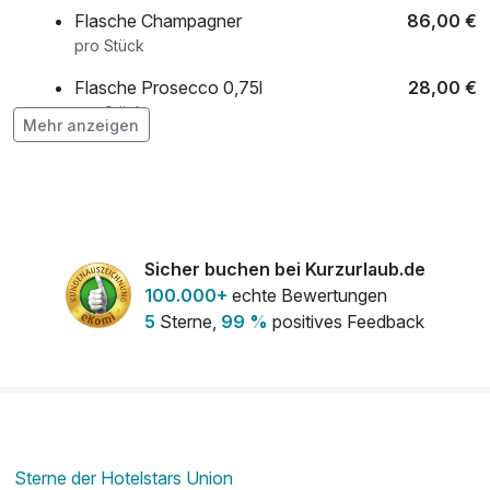
Flasche Champagner
86,00 €
pro Stück
Flasche Prosecco 0,75l
28,00 €
pro Stück
Mehr anzeigen
Flasche Rotwein
28,00 €
pro Stück
Flasche Sekt 0,75l
28,00 €
pro Stück
Sicher buchen bei Kurzurlaub.de
Late check out
80,00 €
100.000+
echte Bewertungen
pro Zimmer
5
Sterne,
99 %
positives Feedback
Obstkorb
15,00 €
pro Zimmer
Vesper-Paket für Wanderungen
13,00 €
pro Stück
Sterne der Hotelstars Union