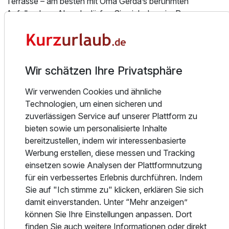
Terrasse – am besten mit Oma Gerda’s berühmten
Apfelkuchen. Abends dürfen Sie sich dann im Panorama
Restaurant so richtig kulinarisch verwöhnen lassen. Und
zum Ausklang eines herrlichen Tags laden wir Sie in unsere
Kamin Stube oder die Kachelofen Lounge mit Bar ein, zum
Beispiel mit einem Glas Wein oder einem unserer herrlichen
Wir schätzen Ihre Privatsphäre
selbst kreierten Cocktails.
Wir verwenden Cookies und ähnliche
Genüsse für Gaumen und Herz, das ist unser Anspruch seit
Technologien, um einen sicheren und
Jahrzehnten. Mittlerweile steht die dritte Generation der
zuverlässigen Service auf unserer Plattform zu
Familie Stoll in der Küche und zaubert hier leckere Ideen
bieten sowie um personalisierte Inhalte
auf die Teller der Gäste. Auch für Hochzeitsfeiern,
bereitzustellen, indem wir interessenbasierte
Tagungen und Firmenevents im Nordschwarzwald ist das
Werbung erstellen, diese messen und Tracking
Landhotel Talblick in Neuweiler-Oberkollwangen eine
einsetzen sowie Analysen der Plattformnutzung
beliebte Adresse. Gerne erstellen wir Ihnen hierzu ein
Ausstattung
für ein verbessertes Erlebnis durchführen. Indem
individuelles Angebot.
Sie auf "Ich stimme zu" klicken, erklären Sie sich
damit einverstanden. Unter “Mehr anzeigen”
Zusatznächte
Übrigens: Was im Landhotel Talblick auf den Teller kommt,
können Sie Ihre Einstellungen anpassen. Dort
ist nicht nur lecker, sondern auch wertvoll und nachhaltig,
finden Sie auch weitere Informationen oder direkt