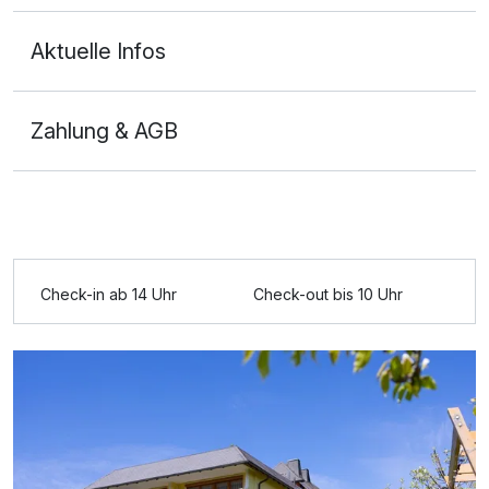
Aktuelle Infos
Zahlung & AGB
Ausstattung
Zusatznächte
Check-in ab 14 Uhr
Check-out bis 10 Uhr
Für 3 Tage
388,00 €
p.P. ab