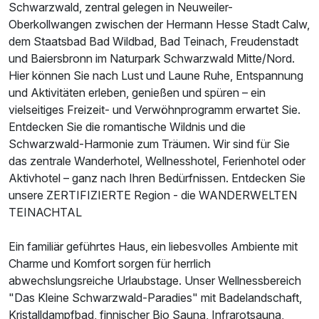
Schwarzwald, zentral gelegen in Neuweiler-
Oberkollwangen zwischen der Hermann Hesse Stadt Calw,
Für 3 Tage
406,00 €
p.P. ab
dem Staatsbad Bad Wildbad, Bad Teinach, Freudenstadt
und Baiersbronn im Naturpark Schwarzwald Mitte/Nord.
Hier können Sie nach Lust und Laune Ruhe, Entspannung
und Aktivitäten erleben, genießen und spüren – ein
vielseitiges Freizeit- und Verwöhnprogramm erwartet Sie.
Entdecken Sie die romantische Wildnis und die
Doppelzimmer zur Einzelnutzung
Schwarzwald-Harmonie zum Träumen. Wir sind für Sie
1 Erwachsenen und 1 Kind
das zentrale Wanderhotel, Wellnesshotel, Ferienhotel oder
Aktivhotel – ganz nach Ihren Bedürfnissen. Entdecken Sie
unsere ZERTIFIZIERTE Region - die WANDERWELTEN
TEINACHTAL
Ein familiär geführtes Haus, ein liebesvolles Ambiente mit
Charme und Komfort sorgen für herrlich
abwechslungsreiche Urlaubstage. Unser Wellnessbereich
"Das Kleine Schwarzwald-Paradies" mit Badelandschaft,
Kristalldampfbad, finnischer Bio Sauna, Infrarotsauna,