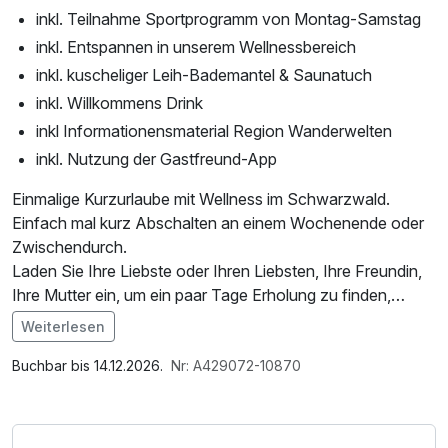
inkl. Teilnahme Sportprogramm von Montag-Samstag
inkl. Entspannen in unserem Wellnessbereich
inkl. kuscheliger Leih-Bademantel & Saunatuch
inkl. Willkommens Drink
inkl Informationensmaterial Region Wanderwelten
inkl. Nutzung der Gastfreund-App
Einmalige Kurzurlaube mit Wellness im Schwarzwald.
Einfach mal kurz Abschalten an einem Wochenende oder
Zwischendurch.
Laden Sie Ihre Liebste oder Ihren Liebsten, Ihre Freundin,
Ihre Mutter ein, um ein paar Tage Erholung zu finden,
auszuspannen, schlemmen, quatschen....
Weiterlesen
Im Angebot enthalten
1 x Welcome Drink, 1 Flasche Mineralwasser,
Buchbar bis 14.12.2026.
Nr: A429072-10870
Saunabenutzung, Saunatuch, Leihbademantel, Parkplatz,
Nutzung des Wellnessbereichs, W-LAN Nutzung /
Internetnutzung, Badetasche mit Bademantel und -tücher