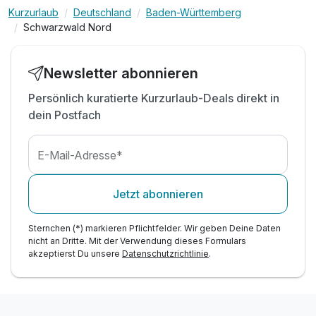
Kurzurlaub
Deutschland
Baden-Württemberg
inkl. Teilnahme Sportprogramm von Montag -
Schwarzwald Nord
Samstag
inkl. Edelstein- und Teinacher Vitalwasser*
inkl. Tee und Obst*
Newsletter abonnieren
inkI. Info-Mappe 'WanderWelten" Teinachtal
Persönlich kuratierte Kurzurlaub-Deals direkt in
inkl. Parkplatz direkt am Hotel
dein Postfach
inkl. Parken von e-Mobilen
E-Mail-Adresse*
Jetzt abonnieren
Sternchen (*) markieren Pflichtfelder. Wir geben Deine Daten
nicht an Dritte. Mit der Verwendung dieses Formulars
akzeptierst Du unsere
Datenschutzrichtlinie
.