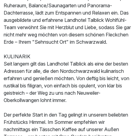
Ruheraum, Balance/Saunagarten und Panorama-
Dachterrasse, lädt zum Entspannen und Relaxen ein. Das
ausgebildete und erfahrene Landhotel Talblick Wohlfühl-
Team verwöhnt Sie mit Herzblut und Liebe, sodass Sie gar
nicht mehr weg möchten von diesem schönen Fleckchen
Ausstattung
Erde – Ihrem "Sehnsucht Ort" im Schwarzwald.
KULINARIK
Zusatznächte
Seit langem gilt das Landhotel Talblick als eine der besten
Adressen für alle, die den Nordschwarzwald kulinarisch
Für 3 Tage
428,00 €
p.P. ab
erfahren und genießen möchten. Von deftig bis leicht, von
rustikal bis filigran, von einfach bis opulent, von klar bis
geistreich – der Weg zu uns nach Neuweiler-
Oberkollwangen lohnt immer.
Der perfekte Start in den Tag gelingt in unserem beliebten
Suite/n
Frühstücks Himmel. Im Sommer empfehlen wir
2 Erwachsene
nachmittags ein Tässchen Kaffee auf unserer Außen