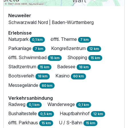
Neuweiler
Schwarzwald Nord | Baden-Württemberg
Erlebnisse
Naturpark
öfftl. Therme
0,1 km
7 km
Parkanlage
Kongreßzentrum
7 km
12 km
öfftl. Schwimmbad
Shopping
15 km
15 km
Stadtzentrum
Badesee
15 km
18 km
Bootsverleih
Kasino
18 km
60 km
Messegelände
60 km
Verkehrsanbindung
Radweg
Wanderwege
0,1 km
0,1 km
Bushaltestelle
Hauptbahnhof
0,5 km
12 km
öfftl. Parkhaus
U / S-Bahn
15 km
15 km