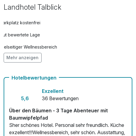
Landhotel Talblick
Parkplatz kostenfrei
Gut bewertete Lage
Vielseitiger Wellnessbereich
Mehr anzeigen
Hunde im Hotel nicht erlaubt
Auch vegetarische Speisen
Hotelbewertungen
E-Bike-Verleih 40,00 € pro Person / Tag, Fahrradverleih für
30,00 € pro Person / Tag
Exzellent
5,6
36 Bewertungen
Kostenloses W-LAN
Über den Bäumen - 3 Tage Abenteuer mit
Zimmerservice verfügbar
Baumwipfelpfad
Sher schönes Hotel. Personal sehr freundlich. Küche
Mit Hotelbar
exzellent!!!Wellnessbereich, sehr schön. Ausstattung,