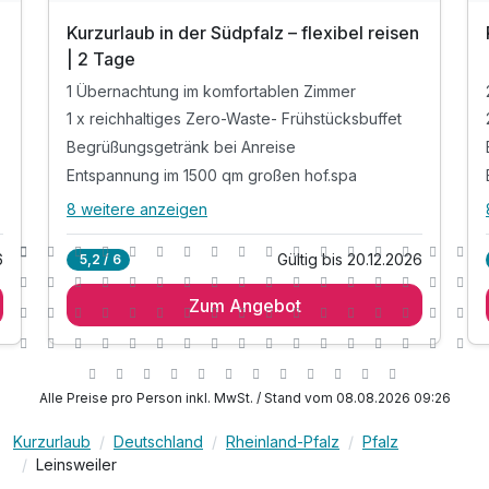
Kurzurlaub in der Südpfalz – flexibel reisen
| 2 Tage
1 Übernachtung im komfortablen Zimmer
1 x reichhaltiges Zero-Waste- Frühstücksbuffet
Begrüßungsgetränk bei Anreise
Entspannung im 1500 qm großen hof.spa
8 weitere anzeigen
Alle Inklusivleistungen
12 enthalten
6
Gültig bis 20.12.2026
5,2 / 6
1 Übernachtung im komfortablen Zimmer
Zum Angebot
1 x reichhaltiges Zero-Waste- Frühstücksbuffet
Begrüßungsgetränk bei Anreise
Entspannung im 1500 qm großen hof.spa
Panorama-Schwimmbad mit Innen- und
Alle Preise pro Person inkl. MwSt. / Stand vom 08.08.2026 09:26
Außenpool
3 Saunen, 5 Ruheräume und Garten
Kurzurlaub
Deutschland
Rheinland-Pfalz
Pfalz
)
Leinsweiler
3 Vitalbars mit Wasser, Tee-Auswahl und Snacks