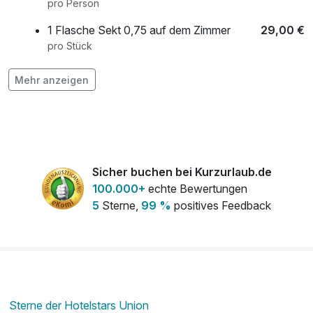
pro Person
1 Flasche Sekt 0,75 auf dem Zimmer
29,00 €
pro Stück
Mehr anzeigen
1 Flasche Wein 0,75l
29,00 €
pro Stück
1 x 5-Gang Menü inkl. Weinbegleitung
119,00 €
pro Person
Sicher buchen bei Kurzurlaub.de
100.000+
echte Bewertungen
5
Sterne,
99 %
positives Feedback
1 x Hydrojet-Liege (Warmwasser-
29,00 €
Massage)
pro Person (30 Minuten)
1 x Tagesmiete Leih-E-Bike inkl. Schloss &
35,00 €
Helm
pro Person (1 Tag/e)
Sterne der Hotelstars Union