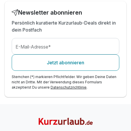
Wellnesstasche mit Saunatuch und Bademantel
Late check out bis 15 Uhr (nach Verfügbarkeit)
Newsletter abonnieren
Digitale Morgenpost & Leinsweiler Hof App
Persönlich kuratierte Kurzurlaub-Deals direkt in
Direkte Anbindung an Pfälzerwald + Dt.
dein Postfach
Weinstraße
Tischreservierung zum Abendessen erforderlich
E-Mail-Adresse*
Jetzt abonnieren
Sternchen (*) markieren Pflichtfelder. Wir geben Deine Daten
nicht an Dritte. Mit der Verwendung dieses Formulars
akzeptierst Du unsere
Datenschutzrichtlinie
.