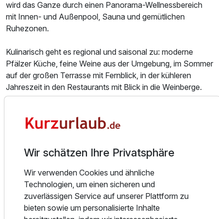
wird das Ganze durch einen Panorama-Wellnessbereich
mit Innen- und Außenpool, Sauna und gemütlichen
Ruhezonen.
Kulinarisch geht es regional und saisonal zu: moderne
Pfälzer Küche, feine Weine aus der Umgebung, im Sommer
auf der großen Terrasse mit Fernblick, in der kühleren
Jahreszeit in den Restaurants mit Blick in die Weinberge.
Der Leinsweiler Hof ist der ideale Ausgangspunkt für:
- Wanderungen im Pfälzerwald
- Genuss-Touren an der Weinstraße
- erholsame Kurzurlaube zu zweit
Wir schätzen Ihre Privatsphäre
- kleine Auszeiten zwischendurch
Wir verwenden Cookies und ähnliche
Genießen Die den modernen hof.spa
Technologien, um einen sicheren und
zuverlässigen Service auf unserer Plattform zu
Wellness mit Weitblick. Verwurzelt in der Pfalz.
bieten sowie um personalisierte Inhalte
Der hof.spa – ein großzügiger, moderner Wellnessbereich,