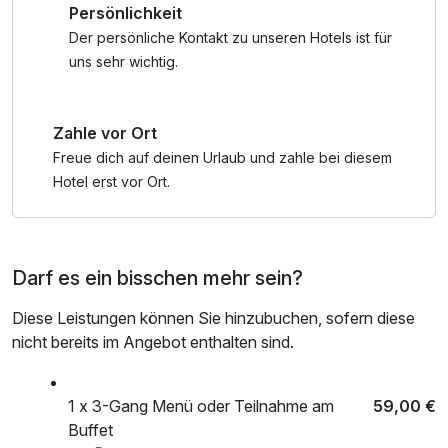
Persönlichkeit
darf der Blick in die Weite schweifen, während Wärme und
Wasser für neue Energie sorgen.
Der persönliche Kontakt zu unseren Hotels ist für
uns sehr wichtig.
Auch kulinarisch zeigt sich die Südpfalz von ihrer
genussvollen Seite: Regionale Produkte, kreative Küche
Zahle vor Ort
und ausgewählte Pfälzer Weine begleiten Ihre Abende und
lassen Sie die Südpfälzer Lebensart ganz bewusst
Freue dich auf deinen Urlaub und zahle bei diesem
genießen.
Hotel erst vor Ort.
Zwischen Wellness und Genuss bleibt Zeit für
Entdeckungen: Spaziergänge durch die Weinberge,
Darf es ein bisschen mehr sein?
Wanderungen im Pfälzerwald, ein Bummel durch die
lebendige Südpfalz-Metropole Landau oder ein Ausflug ins
Diese Leistungen können Sie hinzubuchen, sofern diese
nahe Elsass.
nicht bereits im Angebot enthalten sind.
Vier Tage Südpfalz: entspannen, genießen und das
Lebensgefühl zwischen Weinbergen und Weitblick erleben.
1 x 3-Gang Menü oder Teilnahme am
59,00 €
Buffet