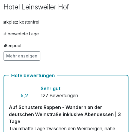
Hotel Leinsweiler Hof
Parkplatz kostenfrei
Gut bewertete Lage
Außenpool
Mehr anzeigen
Hunde im Hotel erlaubt für 29,00 € pro Stück / Tag
Auch vegetarische Speisen
Hotelbewertungen
Kostenloses W-LAN
Sehr gut
Zimmerservice verfügbar
5,2
127 Bewertungen
Mit Hotelbar
Auf Schusters Rappen - Wandern an der
deutschen Weinstraße inklusive Abendessen | 3
Tage
Traumhafte Lage zwischen den Weinbergen, nahe