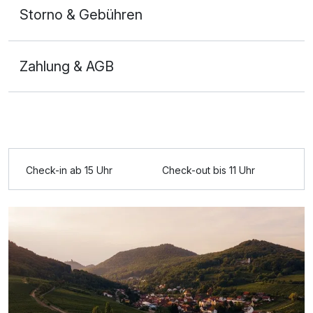
Storno & Gebühren
Für 4 Tage
295,00 €
p.P. ab
Zahlung & AGB
Einzelzimmer
1 Erwachsenen und 1 Kind
Check-in ab 15 Uhr
Check-out bis 11 Uhr
Ausstattung
Zusatznächte
Für 4 Tage
499,00 €
p.P. ab