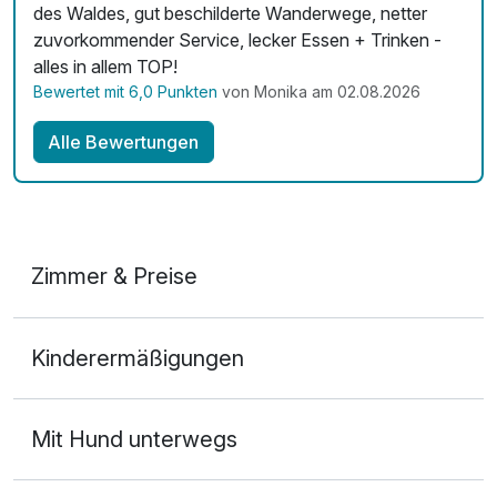
des Waldes, gut beschilderte Wanderwege, netter
zuvorkommender Service, lecker Essen + Trinken -
alles in allem TOP!
Bewertet mit 6,0 Punkten
von Monika am 02.08.2026
Alle Bewertungen
Zimmer & Preise
Doppelzimmer
Kinderermäßigungen
2 Erwachsene
Ausstattung
Mit Hund unterwegs
Zusatznächte