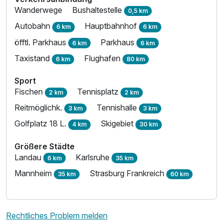
Wanderwege
Bushaltestelle
0,5 km
Autobahn
Hauptbahnhof
6 km
6 km
öfftl. Parkhaus
Parkhaus
6 km
6 km
Taxistand
Flughafen
6 km
80 km
Sport
Fischen
Tennisplatz
2 km
2 km
Reitmöglichk.
Tennishalle
3 km
3 km
Golfplatz 18 L.
Skigebiet
4 km
30 km
Größere Städte
Landau
Karlsruhe
6 km
35 km
Mannheim
Strasburg Frankreich
35 km
60 km
Rechtliches Problem melden