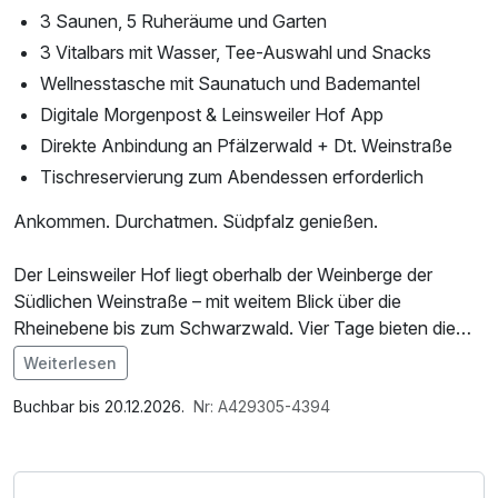
3 Saunen, 5 Ruheräume und Garten
3 Vitalbars mit Wasser, Tee-Auswahl und Snacks
Wellnesstasche mit Saunatuch und Bademantel
Digitale Morgenpost & Leinsweiler Hof App
Direkte Anbindung an Pfälzerwald + Dt. Weinstraße
Tischreservierung zum Abendessen erforderlich
Ankommen. Durchatmen. Südpfalz genießen.
Der Leinsweiler Hof liegt oberhalb der Weinberge der
Südlichen Weinstraße – mit weitem Blick über die
Rheinebene bis zum Schwarzwald. Vier Tage bieten die
perfekte Gelegenheit, den Alltag hinter sich zu lassen und
Weiterlesen
die besondere Atmosphäre der Südpfalz in Ruhe zu
Im Angebot enthalten
erleben.
1 Flasche Mineralwasser, Saunabenutzung, Parkplatz,
Buchbar bis 20.12.2026.
Nr: A429305-4394
Nutzung des Wellnessbereichs, W-LAN Nutzung /
Im hof.spa erwarten Sie entspannte Stunden mit Innen-
Internetnutzung, Badetasche mit Bademantel und -tücher
und Außenpool, Saunen und stilvollen Ruheräumen. Hier