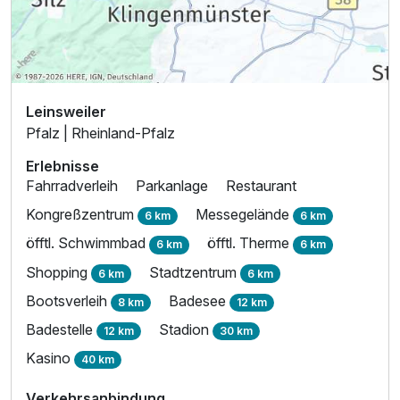
Leinsweiler
Pfalz | Rheinland-Pfalz
Erlebnisse
Fahrradverleih
Parkanlage
Restaurant
Kongreßzentrum
Messegelände
6 km
6 km
öfftl. Schwimmbad
öfftl. Therme
6 km
6 km
Shopping
Stadtzentrum
6 km
6 km
Bootsverleih
Badesee
8 km
12 km
Badestelle
Stadion
12 km
30 km
Kasino
40 km
Verkehrsanbindung