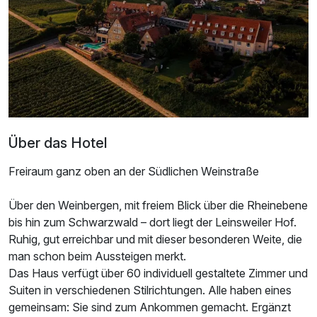
Maisonettezimmer
2 Erwachsene
Ausstattung
Zusatznächte
Über das Hotel
Freiraum ganz oben an der Südlichen Weinstraße
Für 4 Tage
315,00 €
p.P. ab
Über den Weinbergen, mit freiem Blick über die Rheinebene
bis hin zum Schwarzwald – dort liegt der Leinsweiler Hof.
Ruhig, gut erreichbar und mit dieser besonderen Weite, die
man schon beim Aussteigen merkt.
Das Haus verfügt über 60 individuell gestaltete Zimmer und
Suiten in verschiedenen Stilrichtungen. Alle haben eines
gemeinsam: Sie sind zum Ankommen gemacht. Ergänzt