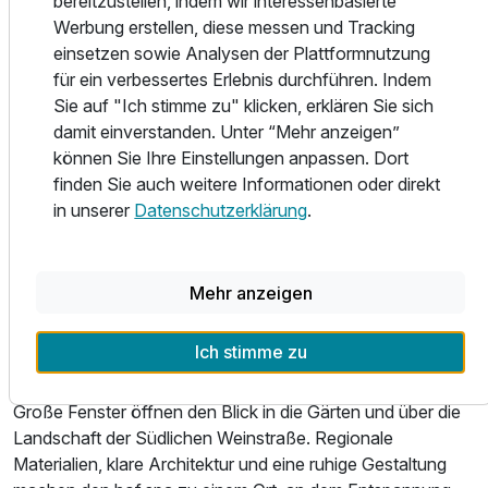
bereitzustellen, indem wir interessenbasierte
der Ruhe, Wärme und regionale Identität verbindet. Auf
Werbung erstellen, diese messen und Tracking
rund 1.300 m² ist ein ganzheitliches Spa-Erlebnis
einsetzen sowie Analysen der Plattformnutzung
entstanden, das bestehende und neue Bereiche zu einem
für ein verbessertes Erlebnis durchführen. Indem
harmonischen Ganzen zusammenführt.
Sie auf "Ich stimme zu" klicken, erklären Sie sich
damit einverstanden. Unter “Mehr anzeigen”
Der hof.spa bietet:
können Sie Ihre Einstellungen anpassen. Dort
- drei Saunen mit unterschiedlichen Temperaturen und
finden Sie auch weitere Informationen oder direkt
Charakteren
in unserer
Datenschutzerklärung
.
- fünf individuell gestaltete Ruheräume, inspiriert von Natur,
Wein und Landschaft der Südpfalz
- einen Begegnungsraum für ruhigen Austausch
Mehr anzeigen
- Innen- und Außenpool mit Blick in die Weite
- Vielfältige Anwendungen & Massagen
Ich stimme zu
- mehrere Vitalbars mit Erfrischungen und stellenweise
kleinen Snacks
Große Fenster öffnen den Blick in die Gärten und über die
Landschaft der Südlichen Weinstraße. Regionale
Materialien, klare Architektur und eine ruhige Gestaltung