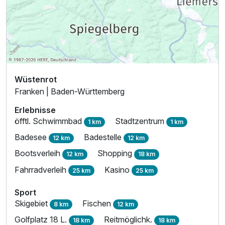
Wüstenrot
Franken | Baden-Württemberg
Erlebnisse
öfftl. Schwimmbad
Stadtzentrum
1 km
1 km
Badesee
Badestelle
12 km
12 km
Bootsverleih
Shopping
12 km
18 km
Fahrradverleih
Kasino
25 km
25 km
Sport
Skigebiet
Fischen
8 km
12 km
Golfplatz 18 L.
Reitmöglichk.
18 km
18 km