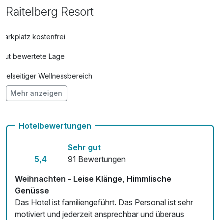
Raitelberg Resort
Parkplatz kostenfrei
Gut bewertete Lage
Vielseitiger Wellnessbereich
Mehr anzeigen
Hunde im Hotel erlaubt für 15,00 € pro Stück / Tag
Auch vegetarische Speisen
Hotelbewertungen
Fitnessgeräte stehen bereit
Sehr gut
Kostenloses W-LAN
5,4
91 Bewertungen
Zimmerservice verfügbar
Weihnachten - Leise Klänge, Himmlische
Genüsse
Mit Hotelbar
Das Hotel ist familiengeführt. Das Personal ist sehr
motiviert und jederzeit ansprechbar und überaus