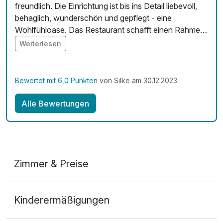
freundlich. Die Einrichtung ist bis ins Detail liebevoll,
behaglich, wunderschön und gepflegt - eine
Wohlfühloase. Das Restaurant schafft einen Rahmen
für Genuss, sowohl hinsichtlich der Einrichtung als
Weiterlesen
auch der Speisen. Diese sind sowohl sehr
schmackhaft und hochwertig als auch
abwechlungsreich. Vielen Dank für den tollen und
Bewertet mit 6,0 Punkten
von Silke am 30.12.2023
entspannenden Aufenthalt. Wir kommen gerne
wieder.
Alle Bewertungen
Zimmer & Preise
Doppelzimmer
Kinderermäßigungen
2 Erwachsene