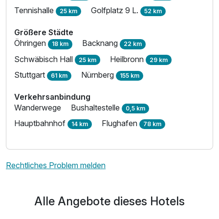
Tennishalle
Golfplatz 9 L.
25 km
52 km
Größere Städte
Öhringen
Backnang
18 km
22 km
Schwäbisch Hall
Heilbronn
25 km
29 km
Stuttgart
Nürnberg
61 km
155 km
Verkehrsanbindung
Wanderwege
Bushaltestelle
0,5 km
Hauptbahnhof
Flughafen
14 km
78 km
Rechtliches Problem melden
Alle Angebote dieses Hotels