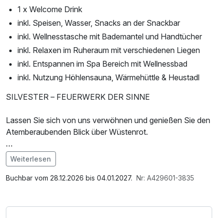
1 x Welcome Drink
inkl. Speisen, Wasser, Snacks an der Snackbar
inkl. Wellnesstasche mit Bademantel und Handtücher
inkl. Relaxen im Ruheraum mit verschiedenen Liegen
inkl. Entspannen im Spa Bereich mit Wellnessbad
inkl. Nutzung Höhlensauna, Wärmehüttle & Heustadl
SILVESTER – FEUERWERK DER SINNE
Lassen Sie sich von uns verwöhnen und genießen Sie den
Atemberaubenden Blick über Wüstenrot.
Leistungen
Weiterlesen
Im Angebot enthalten
1 x Welcome Drink
1 x Welcome Drink, 1 Flasche Mineralwasser,
Buchbar vom 28.12.2026 bis 04.01.2027.
Nr: A429601-3835
4 x Übernachtung mit reichhaltigem Frühstücksbuffet
Saunabenutzung, Saunatuch, Leihbademantel, Parkplatz,
3 x Abendessen im Rahmen der Halbpension
Nutzung des Fitnessbereichs, W-LAN Nutzung /
1 x Silvestergala mit Sektempfang, dazu ein großes
Internetnutzung, ganztägige Nutzung Wellnessbereich