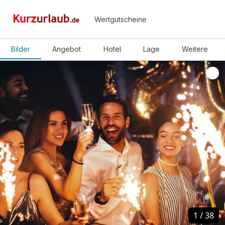
Wertgutscheine
Bilder
Angebot
Hotel
Lage
Weitere
1
1
/
/
38
38