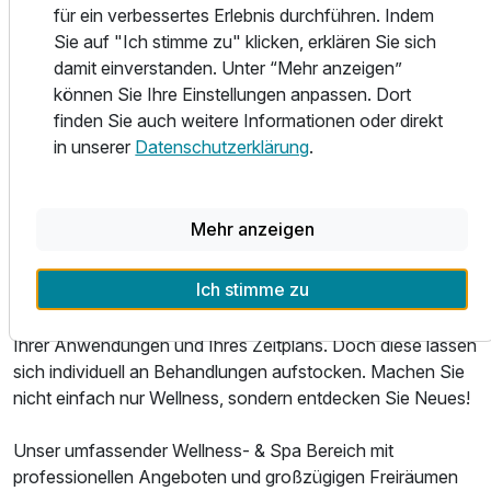
Wir sind ein Familienbetrieb und legen Wert auf
für ein verbessertes Erlebnis durchführen. Indem
unkompliziertes und natürliches Ambiente mit
Sie auf "Ich stimme zu" klicken, erklären Sie sich
unaufdringlichem, persönlichem Service. Wir lieben das
damit einverstanden. Unter “Mehr anzeigen”
Natürliche und Ungekünstelte. Innere Freude und
können Sie Ihre Einstellungen anpassen. Dort
Bereicherung – so ist das Leben im Raitelberg Resort.
finden Sie auch weitere Informationen oder direkt
in unserer
Datenschutzerklärung
.
Erleben Sie Wellness völlig neu... mit unseren Wellness-
Angeboten.
Ausstattung
Mehr anzeigen
Planen Sie nicht einfach einen Wellness-Urlaub - planen
Sie Ihren ganz persönlichen und individuell abgestimmten
Zusatznächte
Ich stimme zu
Urlaub.
Dabei bieten eine Vielzahl an Packages eine Grundstruktur
Ihrer Anwendungen und Ihres Zeitplans. Doch diese lassen
Für 5 Tage
899,00 €
p.P. ab
sich individuell an Behandlungen aufstocken. Machen Sie
nicht einfach nur Wellness, sondern entdecken Sie Neues!
Unser umfassender Wellness- & Spa Bereich mit
professionellen Angeboten und großzügigen Freiräumen