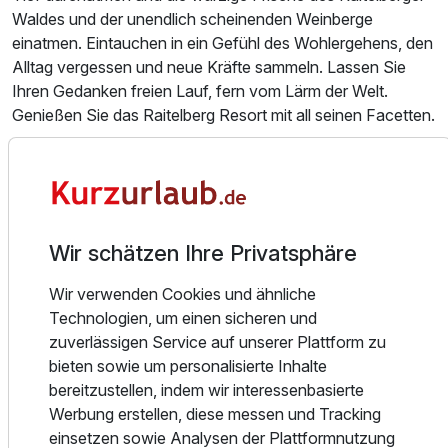
Waldes und der unendlich scheinenden Weinberge
Ausstattung
einatmen. Eintauchen in ein Gefühl des Wohlergehens, den
Alltag vergessen und neue Kräfte sammeln. Lassen Sie
Zusatznächte
Ihren Gedanken freien Lauf, fern vom Lärm der Welt.
Genießen Sie das Raitelberg Resort mit all seinen Facetten.
Für 5 Tage
869,00 €
p.P. ab
Das Raitelberg Resort ist eingebettet in eine faszinierende
Naturlandschaft zum Kraft tanken in einzigartiger ruhiger
Sonnenlage mit Panoramablick auf die umliegenden
Wälder und den Ort Wüstenrot.
Wir schätzen Ihre Privatsphäre
Einzelzimmer
Das Haus besticht durch eine moderne lichtdurchflutete
Wir verwenden Cookies und ähnliche
1 Erwachsenen
Architektur. Ein freies, offenes und vereinfachtes
Technologien, um einen sicheren und
Lebensgefühl ist uns ein großes Anliegen. Die 70
zuverlässigen Service auf unserer Plattform zu
großzügigen und einladenden Zimmer und Suiten bieten
bieten sowie um personalisierte Inhalte
genug Platz zum Leben. Der Turm bereitet ein
bereitzustellen, indem wir interessenbasierte
atemberaubendes Panorama.
Werbung erstellen, diese messen und Tracking
einsetzen sowie Analysen der Plattformnutzung