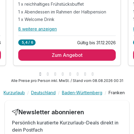
1 x reichhaltiges Frühstücksbuffet
1 x Abendessen im Rahmen der Halbpension
1 x Welcome Drink
8 weitere anzeigen
Alle Inklusivleistungen
12 enthalten
6
Gültig bis 31.12.2026
5,4 / 6
1 Übernachtung
Zum Angebot
1 x reichhaltiges Frühstücksbuffet
1 x Abendessen im Rahmen der Halbpension
1 x Welcome Drink
inkl. Nutzung des Wellnessbereiches
Alle Preise pro Person inkl. MwSt. / Stand vom 08.08.2026 00:31
inkl. Fitnessbereiches
Kurzurlaub
Deutschland
Baden-Württemberg
Franken
inkl. Speisen, Wasser, Snacks an der Snackbar
inkl. Wellnesstasche mit Bademantel und
Handtücher
Newsletter abonnieren
inkl. Relaxen im Ruheraum mit verschiedenen
Liegen
Persönlich kuratierte Kurzurlaub-Deals direkt in
dein Postfach
inkl. Entspannen im Spa Bereich mit Wellnessbad