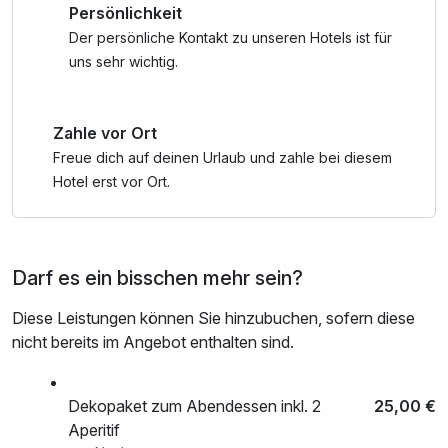
Persönlichkeit
Silvesterbuffet
nach check out, Badetasche mit Bademantel und -tücher
1 x Getränkepaket zur Silvestergala (beinhaltet: Sekt, Rot-
Der persönliche Kontakt zu unseren Hotels ist für
und Weißwein nach Wahl unseres Barchefs, Bier,
uns sehr wichtig.
alkoholfreie Getränke, Kaffee, Bier)
1 x Teilkörpermassage (ca. 20 Min)
Zahle vor Ort
1 x Wohlfühlbad zu zweit in der Duo Wanne
Freue dich auf deinen Urlaub und zahle bei diesem
Der Umwelt zu Liebe verzichten wir auf Einweg-
Hotel erst vor Ort.
Schläppchen. Bitte bringen Sie Ihre eigenen Badeschuhe
mit.
Darf es ein bisschen mehr sein?
Diese Leistungen können Sie hinzubuchen, sofern diese
nicht bereits im Angebot enthalten sind.
Dekopaket zum Abendessen inkl. 2
25,00 €
Aperitif