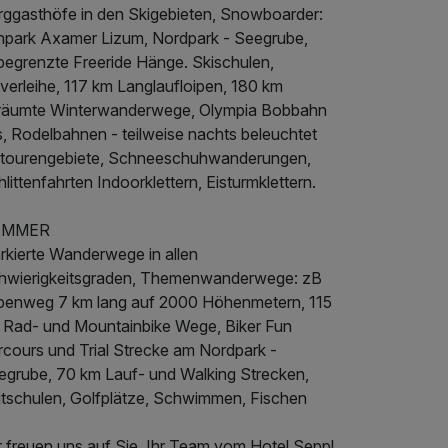
rggasthöfe in den Skigebieten, Snowboarder:
npark Axamer Lizum, Nordpark - Seegrube,
begrenzte Freeride Hänge. Skischulen,
verleihe, 117 km Langlaufloipen, 180 km
räumte Winterwanderwege, Olympia Bobbahn
s, Rodelbahnen - teilweise nachts beleuchtet
itourengebiete, Schneeschuhwanderungen,
littenfahrten Indoorklettern, Eisturmklettern.
OMMER
rkierte Wanderwege in allen
hwierigkeitsgraden, Themenwanderwege: zB
rbenweg 7 km lang auf 2000 Höhenmetern, 115
 Rad- und Mountainbike Wege, Biker Fun
rcours und Trial Strecke am Nordpark -
egrube, 70 km Lauf- und Walking Strecken,
itschulen, Golfplätze, Schwimmen, Fischen
r freuen uns auf Sie, Ihr Team vom Hotel Seppl