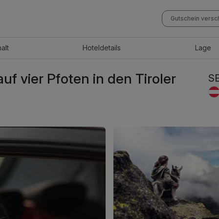
Gutschein vers
halt
Hotel
details
Lage
uf vier Pfoten in den Tiroler
S