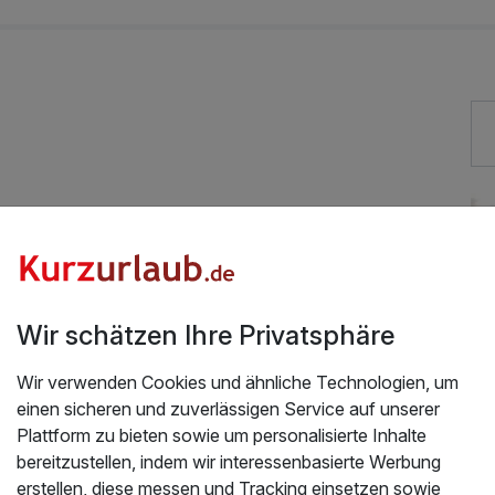
24,00 €
37,00 €
30,00 €
Exzellent bewertete Lage
12,00 €
Hunde im Hotel erlaubt für 17,00 € pro Stück / Nacht
Fahrradverleih
13,00 €
Wir schätzen Ihre Privatsphäre
Mit Hotelbar
Wir verwenden Cookies und ähnliche Technologien, um
m-
35,00 €
einen sicheren und zuverlässigen Service auf unserer
Plattform zu bieten sowie um personalisierte Inhalte
bereitzustellen, indem wir interessenbasierte Werbung
5,90 €
erstellen, diese messen und Tracking einsetzen sowie