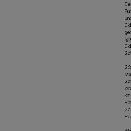
Be
Fu
un
Ski
ge
Igl
Sk
Sch
S
Ma
Sc
Zi
km
Pa
Se
Re
699,00 €
p.P. ab
Wi