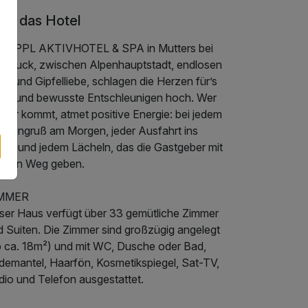
er das Hotel
 SEPPL AKTIVHOTEL & SPA in Mutters bei
nsbruck, zwischen Alpenhauptstadt, endlosen
ils und Gipfelliebe, schlagen die Herzen für’s
ken und bewusste Entschleunigen hoch. Wer
rher kommt, atmet positive Energie: bei jedem
nnengruß am Morgen, jeder Ausfahrt ins
üne und jedem Lächeln, das die Gastgeber mit
f den Weg geben.
MMER
ser Haus verfügt über 33 gemütliche Zimmer
d Suiten. Die Zimmer sind großzügig angelegt
b ca. 18m²) und mit WC, Dusche oder Bad,
demantel, Haarfön, Kosmetikspiegel, Sat-TV,
dio und Telefon ausgestattet.