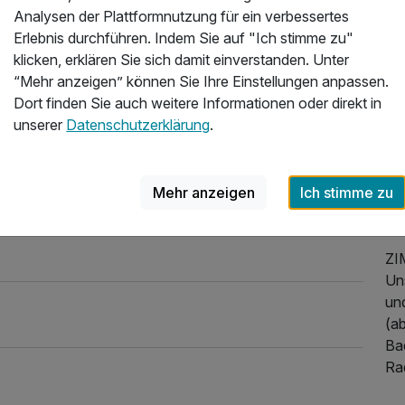
Analysen der Plattformnutzung für ein verbessertes
Üb
n Alpen inkl. Halbpension | 4 Tage
Erlebnis durchführen. Indem Sie auf "Ich stimme zu"
17,00 €
aket mit verschiedenen Angeboten. Obwohl es im
klicken, erklären Sie sich damit einverstanden. Unter
Im
 erhalten. Gesamt waren wir aber zufrieden.
“Mehr anzeigen” können Sie Ihre Einstellungen anpassen.
In
023
Dort finden Sie auch weitere Informationen oder direkt in
Tra
unserer
Datenschutzerklärung
.
Bi
hie
So
Mehr anzeigen
Ich stimme zu
Gr
au
ZI
Un
un
(a
Ba
Ra