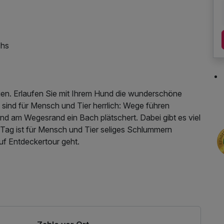
chs
ügen. Erlaufen Sie mit Ihrem Hund die wunderschöne
 sind für Mensch und Tier herrlich: Wege führen
nd am Wegesrand ein Bach plätschert. Dabei gibt es viel
Mensch und Tier seliges Schlummern
f Entdeckertour geht.
ung des Wellnessbereichs, W-LAN Nutzung /
nhof, Badetasche mit Bademantel und -tücher