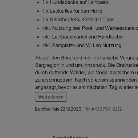
1 x Hundedecke auf Leihbasis
1 x Leckerlies für den Hund
1 x Gassibeutel & Karte mit Tipps
inkl. Nutzung des Pool- und Wellnessberei
inkl. Leihbademantel und Handtücher
inkl. Parkplatz- und W-Lan Nutzung
Ab auf den Berg! und rein ins tierische Vergn
Bergregion in und um Innsbruck. Die Eindrücke
durch duftende Wälder, wo Vögel zwitschern u
zu erschnuppern. Nach so einem spannenden Tag ist für 
angesagt, bevor es am nächsten Tag wieder au
Weiterlesen
Im Angebot enthalten
Saunabenutzung, Saunatuch, Parkplatz, Nutz
Buchbar bis 22.12.2026.
Nr: A429794-8212
Internetnutzung, Shuttleservice vom/zum Bah