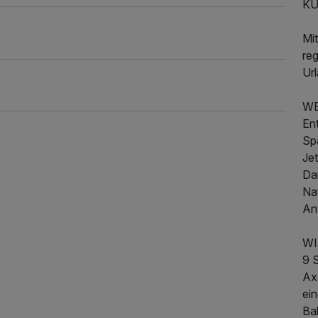
KU
Mi
re
Ur
WE
En
Sp
Je
Da
Na
An
655,00 €
p.P. ab
WI
9 S
Axa
ein
Ba