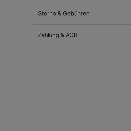
Storno & Gebühren
Zahlung & AGB
Ausstattung
Für 7 Tage
Doppelzimmer Deluxe