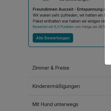
pro Person
Freundinnen Auszeit - Entspannung in de
Übernachtung Hund / ohne Futter
Wir waren sehr zufrieden, wir hatten ein P
pro Nacht
Paket enthalten war haben wir einiges nicht
Bewertet mit 6,0 Punkten
von Helga am 28.10.2
Alle Bewertungen
Zimmer & Preise
Doppelzimmer
Kinderermäßigungen
2 Erwachsene
Mit Hund unterwegs