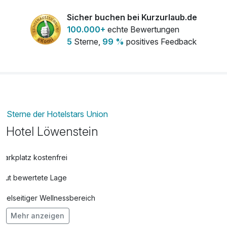
pro Zimmer
Sicher buchen bei Kurzurlaub.de
100.000+
echte Bewertungen
5
Sterne,
99 %
positives Feedback
Sterne der Hotelstars Union
Hotel Löwenstein
Parkplatz kostenfrei
Gut bewertete Lage
Vielseitiger Wellnessbereich
Mehr anzeigen
Hunde im Hotel erlaubt für 15,00 € pro Stück / Tag