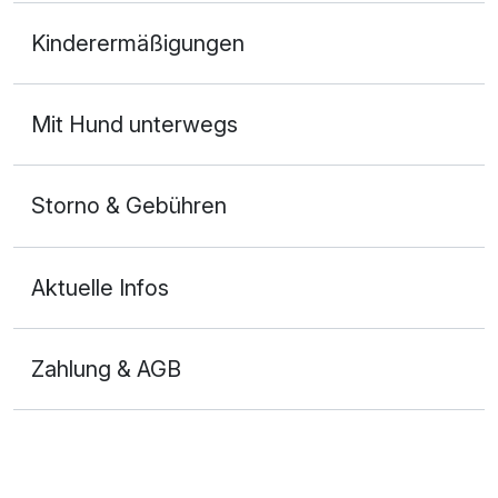
Doppelzimmer Deluxe
Kinderermäßigungen
2 Erwachsene und 1 Kind
Mit Hund unterwegs
Storno & Gebühren
Aktuelle Infos
Zahlung & AGB
Ausstattung
Zusatznächte