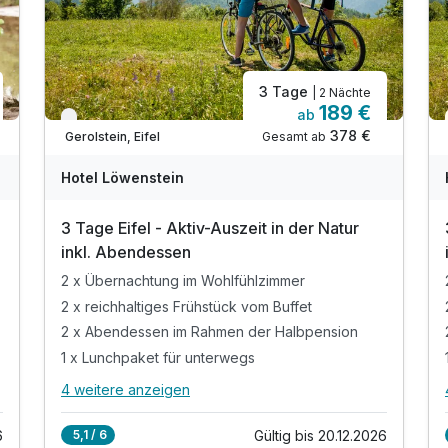
3 Tage
| 2 Nächte
189 €
ab
Verfügbar bis Dezember
378 €
Gesamt ab
Gerolstein, Eifel
Hotel Löwenstein
3 Tage Eifel - Aktiv-Auszeit in der Natur
inkl. Abendessen
2 x Übernachtung im Wohlfühlzimmer
2 x reichhaltiges Frühstück vom Buffet
2 x Abendessen im Rahmen der Halbpension
1 x Lunchpaket für unterwegs
4 weitere anzeigen
Alle Inklusivleistungen
8 enthalten
6
Gültig bis 20.12.2026
5,1 / 6