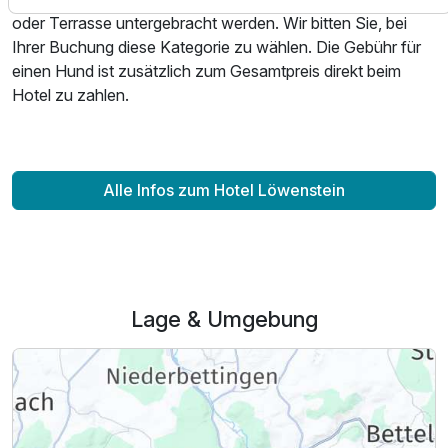
Zusatznächte
oder Terrasse untergebracht werden. Wir bitten Sie, bei
Ihrer Buchung diese Kategorie zu wählen. Die Gebühr für
einen Hund ist zusätzlich zum Gesamtpreis direkt beim
Für 2 Tage
47,50 €
p.P. ab
Hotel zu zahlen.
Alle Infos zum Hotel Löwenstein
Doppelzimmer zur Einzelnutzung
1 Erwachsenen und 1 Kind
Lage & Umgebung