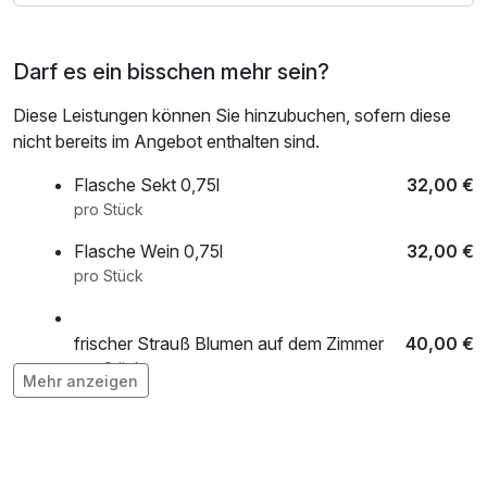
Deluxe-Zimmern zum Aufpreis von nur € 15,00.
Darf es ein bisschen mehr sein?
*Nehmen Sie gerne direkt Kontakt mit mir auf:
+49 (0) 152 53615802
Diese Leistungen können Sie hinzubuchen, sofern diese
Ihre Heike Beirig/WellVitalis
nicht bereits im Angebot enthalten sind.
Flasche Sekt 0,75l
32,00 €
Seit dem 01.01.2021 erhebt die Stadt Gerolstein einen
pro Stück
Gästebeitrag.
Flasche Wein 0,75l
32,00 €
Der Betrag von € 1,50 pro Gast/Nacht ist vor Ort zu
pro Stück
entrichten und nicht im Preis enthalten.
frischer Strauß Blumen auf dem Zimmer
40,00 €
pro Stück
Mehr anzeigen
Lunchpaket
14,00 €
pro Stück
Obstkorb
12,00 €