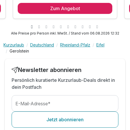
2 x Übernachtung im Wohlfühlzimmer
Zum Angebot
2 x reichhaltiges Frühstück vom Buffet
2 x Abendessen im Rahmen der Halbpension
1 x Lunchpaket für unterwegs
inkl. Relaxen in unserer kleinen Saunalandschaft
Alle Preise pro Person inkl. MwSt. / Stand vom 06.08.2026 12:32
inkl. Nutzung des Fitnessraums
Kurzurlaub
Deutschland
Rheinland-Pfalz
Eifel
inkl. Parkplatz am Hotel
Gerolstein
inkl. Nutzung WLAN
Newsletter abonnieren
Persönlich kuratierte Kurzurlaub-Deals direkt in
dein Postfach
E-Mail-Adresse*
Jetzt abonnieren