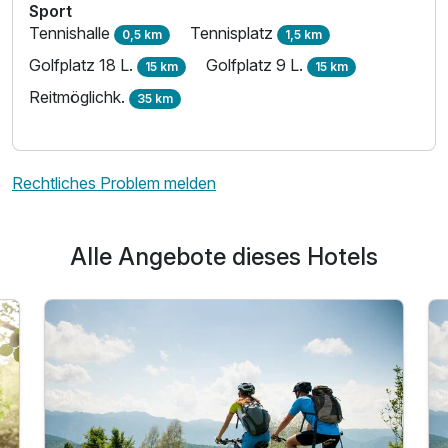
Sport
Tennishalle
Tennisplatz
0,5 km
1,5 km
Golfplatz 18 L.
Golfplatz 9 L.
15 km
15 km
Reitmöglichk.
35 km
Ausstattung
Rechtliches Problem melden
Zusatznächte
Alle Angebote dieses Hotels
Für 2 Tage
70,00 €
p.P. ab