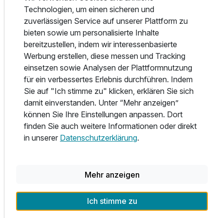
abwechslungsreiche Landschaft der Vulkaneifel, hoch
Technologien, um einen sicheren und
oben über dem idyllischen Örtchen Gerolstein. Vor unserer
zuverlässigen Service auf unserer Plattform zu
Haustür erstreckt sich das wunderschöne Waldgebiet mit
bieten sowie um personalisierte Inhalte
der Dietzenley, der Büschkapelle und zahlreichen Wander-,
bereitzustellen, indem wir interessenbasierte
Mountainbike- und Radrouten. Der "Waldlehrpfad" bietet
Werbung erstellen, diese messen und Tracking
der ganzen Familie interessante Einblicke in Flora und
einsetzen sowie Analysen der Plattformnutzung
Fauna der vielfältigen Umgebung.
für ein verbessertes Erlebnis durchführen. Indem
Sie auf "Ich stimme zu" klicken, erklären Sie sich
Nach einem aktiven Tag laden wir Sie ein, in unserer
damit einverstanden. Unter “Mehr anzeigen”
kleinen Saunalandschaft mit Dampfbad, Innen- und
können Sie Ihre Einstellungen anpassen. Dort
Außensauna zu entspannen (je nach gewähltem Angebot
finden Sie auch weitere Informationen oder direkt
inklusive).
in unserer
Datenschutzerklärung
.
Im Leo's Restaurant * Bar *Café können Sie den Tag in
geselliger Atmosphäre bei gesunder Eifelluft Revue
passieren lassen.
Mehr anzeigen
Auch Hunde sind in unserem Hotel herzlich willkommen.
Ausstattung
Ich stimme zu
Aus Rücksicht auf andere Gäste können sie ausschließlich
in der Kategorie Standard und Standard Plus mit Balkon