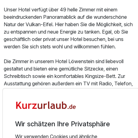
Unser Hotel verfügt über 49 helle Zimmer mit einem
beeindruckenden Panoramablick auf die wunderschöne
Natur der Vulkan-Eifel. Hier haben Sie die Möglichkeit, sich
zu entspannen und neue Energie zu tanken. Egal, ob Sie
Ausstattung
geschäftlich oder privat unser Hotel besuchen, bei uns
werden Sie sich stets wohl und willkommen fühlen.
Zusatznächte
Die Zimmer in unserem Hotel Löwenstein sind liebevoll
gestaltet und bieten eine gemütliche Sitzecke, einen
Für 2 Tage
45,00 €
p.P. ab
Schreibtisch sowie ein komfortables Kingsize-Bett. Zur
Ausstattung gehören außerdem ein TV mit Radio, Telefon,
Wecker und Safe. Besonders hervorzuheben sind unsere
Deluxe-Zimmer mit Balkon und einem atemberaubenden
Ausblick. Kostenloses WLAN steht unseren Gästen im
Doppelzimmer Standard Plus
gesamten Haus zur Verfügung, ebenso wie Parkplätze auf
2 Erwachsene
dem großzügigen Außenstellplatz.
Wir schätzen Ihre Privatsphäre
Unser Wohlfühlhotel Löwenstein liegt eingebettet in die
Wir verwenden Cookies und ähnliche