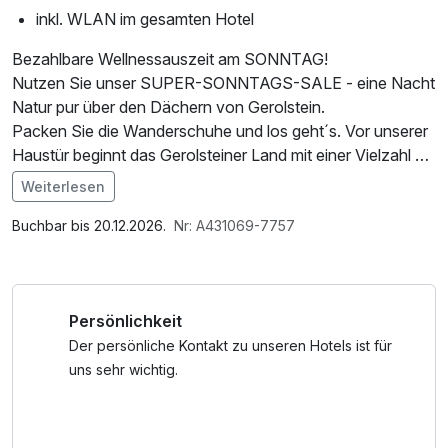
inkl. WLAN im gesamten Hotel
Bezahlbare Wellnessauszeit am SONNTAG!
Nutzen Sie unser SUPER-SONNTAGS-SALE - eine Nacht
Natur pur über den Dächern von Gerolstein.
Packen Sie die Wanderschuhe und los geht´s. Vor unserer
Haustür beginnt das Gerolsteiner Land mit einer Vielzahl an
Wander- und Radrouten.
Weiterlesen
Nach einem aktiven Tag an der frischen Eifelluft können
Im Angebot enthalten
Sie in unserer gemütlichen Saunalandschaft mit Dampfbad,
Parkplatz, W-LAN Nutzung / Internetnutzung
Buchbar bis 20.12.2026.
Nr: A431069-7757
Innen- und Außensauna die Seele baumeln lassen. GANZ
NEU: Außen Whirlpool!
Buchen Sie gleich eine Massage dazu - auf unserer
Persönlichkeit
Homepage finden Sie alle Informationen dazu.*
Morgens genießen Sie unser Frühstücksbuffet mit Eifeler
Der persönliche Kontakt zu unseren Hotels ist für
Spezialitäten und einer traumhaften Aussicht auf die
uns sehr wichtig.
Gerolsteiner Dolomiten.
Gönnen Sie sich den Ausblick vom Balkon in unseren