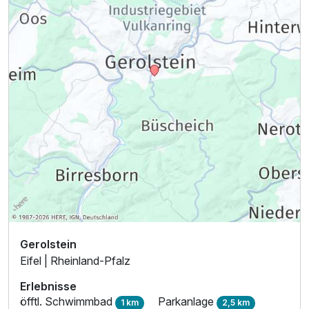
Gerolstein
Eifel | Rheinland-Pfalz
Erlebnisse
öfftl. Schwimmbad
Parkanlage
1 km
2,5 km
Ausstattung