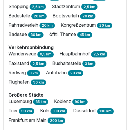
Shopping
Stadtzentrum
2,5 km
2,5 km
Zusatznächte
Badestelle
Bootsverleih
20 km
20 km
Fahrradverleih
Kongreßzentrum
20 km
20 km
Für 2 Tage
75,00 €
p.P. ab
Badesee
öfftl. Therme
30 km
45 km
Verkehrsanbindung
Wanderwege
Hauptbahnhof
0,5 km
2,5 km
Taxistand
Bushaltestelle
2,5 km
3 km
Einzelzimmer
Radweg
Autobahn
3 km
20 km
1 Erwachsenen
Flughafen
90 km
Größere Städte
Luxemburg
Koblenz
85 km
90 km
Trier
Köln
Düsseldorf
90 km
100 km
130 km
Frankfurt am Main
200 km