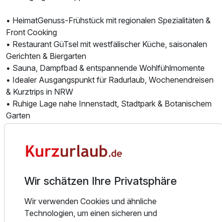
• HeimatGenuss-Frühstück mit regionalen Spezialitäten &
Front Cooking
• Restaurant GüTsel mit westfälischer Küche, saisonalen
Gerichten & Biergarten
• Sauna, Dampfbad & entspannende Wohlfühlmomente
• Idealer Ausgangspunkt für Radurlaub, Wochenendreisen
& Kurztrips in NRW
• Ruhige Lage nahe Innenstadt, Stadtpark & Botanischem
Garten
• Kostenfreies Highspeed-WLAN & Parkplätze direkt am
Hotel
Die 58 liebevoll eingerichteten Zimmer bieten eine
angenehme Atmosphäre zum Entspannen, Abschalten und
Wir schätzen Ihre Privatsphäre
Wohlfühlen – ideal für Paare, Genießer, Radfahrer und
Geschäftsreisende, die Komfort und persönliche
Wir verwenden Cookies und ähnliche
Atmosphäre schätzen.
Technologien, um einen sicheren und