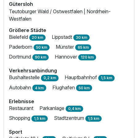
Gütersloh
Teutoburger Wald / Ostwestfalen | Nordrhein-
Westfalen
Größere Städte
Bielefeld
Lippstadt
20 km
30 km
Paderborn
Münster
50 km
65 km
Dortmund
Hannover
90 km
120 km
Verkehrsanbindung
Bushaltestelle
Hauptbahnhof
0,2 km
1,5 km
Autobahn
Flughafen
4 km
50 km
Erlebnisse
Restaurant
Parkanlage
0,4 km
Shopping
Stadtzentrum
1,5 km
1,5 km
Sport