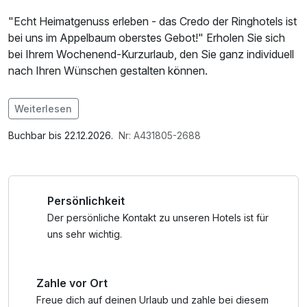
"Echt Heimatgenuss erleben - das Credo der Ringhotels ist
bei uns im Appelbaum oberstes Gebot!" Erholen Sie sich
bei Ihrem Wochenend-Kurzurlaub, den Sie ganz individuell
nach Ihren Wünschen gestalten können.
Im Angebot enthalten
Weiterlesen
1 Flasche Mineralwasser, Saunabenutzung, Nutzung des
Wellnessbereichs, W-LAN Nutzung / Internetnutzung
Buchbar bis 22.12.2026.
Nr: A431805-2688
Persönlichkeit
Der persönliche Kontakt zu unseren Hotels ist für
uns sehr wichtig.
Zahle vor Ort
Freue dich auf deinen Urlaub und zahle bei diesem