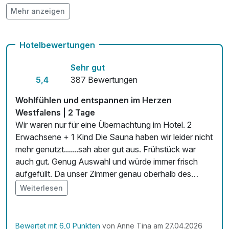
pro Stück
Mehr anzeigen
Auch vegetarische Speisen
Flasche Sekt
35,00 €
Kostenloses W-LAN
pro Stück
Hotelbewertungen
Zimmerservice verfügbar
Sehr gut
Kinder-Zustellbett
25,00 €
Mit Hotelbar
5,4
387 Bewertungen
pro Nacht
Wohlfühlen und entspannen im Herzen
Lunchpaket
12,00 €
Westfalens | 2 Tage
pro Person
Wir waren nur für eine Übernachtung im Hotel. 2
Erwachsene + 1 Kind Die Sauna haben wir leider nicht
Massage
45,00 €
mehr genutzt.......sah aber gut aus. Frühstück war
pro Person (30 Minuten)
auch gut. Genug Auswahl und würde immer frisch
aufgefüllt. Da unser Zimmer genau oberhalb des
Obstkorb
15,00 €
Eingangs war, war es auch noch um 23 Uhr ziemlich
pro Zimmer
Weiterlesen
laut, da dauert unten kleine Gruppen standen und sich
Strauß rote Rosen (5 rote Rosen)
25,00 €
unterhielten. Aber, man konnte damit leben 😊
pro Stück
Bewertet mit 6,0 Punkten
von Anne Tina am 27.04.2026