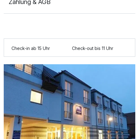
Zahlung & AGB
Ausstattung
Check-in ab 15 Uhr
Check-out bis 11 Uhr
Zusatznächte
Für 2 Tage
60,00 €
p.P. ab
Doppelzimmer Komfort Plus
2 Erwachsene und 2 Kinder