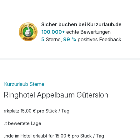
pro Person
4-Gang-Candlelight-Dinner
55,00 €
Sicher buchen bei Kurzurlaub.de
pro Person
100.000+
echte Bewertungen
5
Sterne,
99 %
positives Feedback
Baby-Reisebett
15,00 €
pro Nacht
Blumenstrauß der Saison
20,00 €
pro Stück
Kurzurlaub Sterne
Extra HeimatGenuss-Frühstück
28,50 €
Ringhotel Appelbaum Gütersloh
pro Person
Parkplatz 15,00 € pro Stück / Tag
Feingebäck
10,00 €
Gut bewertete Lage
pro Stück
Flasche Champagner
85,00 €
Hunde im Hotel erlaubt für 15,00 € pro Stück / Tag