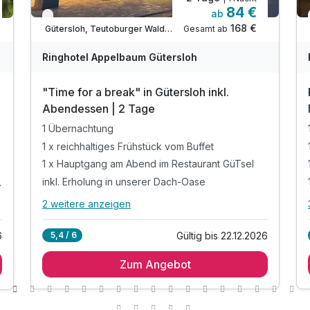
84 €
ab
Verfügbar bis Dezember
168 €
Gesamt ab
Gütersloh, Teutoburger Wald / Ostwestfalen
Ringhotel Appelbaum Gütersloh
"Time for a break" in Gütersloh inkl.
Abendessen | 2 Tage
1 Übernachtung
1 x reichhaltiges Frühstück vom Buffet
1 x Hauptgang am Abend im Restaurant GüTsel
inkl. Erholung in unserer Dach-Oase
her Speise
2 weitere anzeigen
Alle Inklusivleistungen
6 enthalten
Gültig bis 22.12.2026
6
5,4 / 6
1 Übernachtung
Zum Angebot
1 x reichhaltiges Frühstück vom Buffet
1 x Hauptgang am Abend im Restaurant GüTsel
inkl. Erholung in unserer Dach-Oase