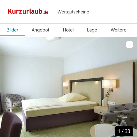
Wertgutscheine
Bilder
Angebot
Hotel
Lage
Weitere
1
1
/
/
33
33