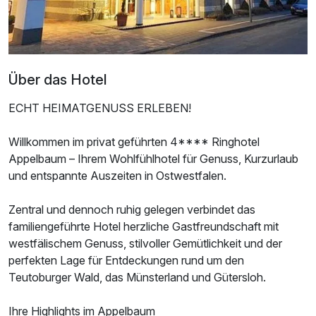
Über das Hotel
ECHT HEIMATGENUSS ERLEBEN!
Willkommen im privat geführten 4**** Ringhotel
Appelbaum – Ihrem Wohlfühlhotel für Genuss, Kurzurlaub
und entspannte Auszeiten in Ostwestfalen.
Ausstattung
Zentral und dennoch ruhig gelegen verbindet das
familiengeführte Hotel herzliche Gastfreundschaft mit
Zusatznächte
westfälischem Genuss, stilvoller Gemütlichkeit und der
perfekten Lage für Entdeckungen rund um den
Für 2 Tage
70,00 €
p.P. ab
Teutoburger Wald, das Münsterland und Gütersloh.
Ihre Highlights im Appelbaum