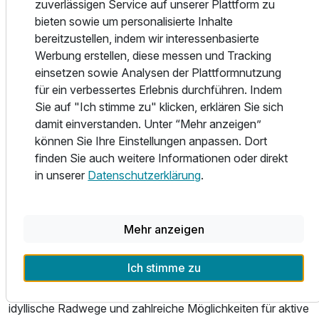
zuverlässigen Service auf unserer Plattform zu
Besonders beliebt ist das reichhaltige Frühstück „rund um
bieten sowie um personalisierte Inhalte
den Apfel“ mit regionalen Produkten, vitalen Angeboten
bereitzustellen, indem wir interessenbasierte
und frischen Eierspeisen aus dem Front-Cooking-Bereich.
Werbung erstellen, diese messen und Tracking
Am Abend genießen Sie westfälische Spezialitäten und
einsetzen sowie Analysen der Plattformnutzung
saisonale Küche im gemütlichen Restaurant GüTsel oder im
für ein verbessertes Erlebnis durchführen. Indem
wunderschönen Biergarten.
Sie auf "Ich stimme zu" klicken, erklären Sie sich
damit einverstanden. Unter “Mehr anzeigen”
Für entspannte Stunden sorgt der kleine Wellnessbereich
können Sie Ihre Einstellungen anpassen. Dort
mit Sauna und Dampfbad. Zusätzlich können wohltuende
finden Sie auch weitere Informationen oder direkt
Massagen gebucht werden – perfekt für eine kleine
in unserer
Datenschutzerklärung
.
Wellness-Auszeit in Nordrhein-Westfalen.
Kurzurlaub zwischen Genuss, Natur & Erlebnis
Mehr anzeigen
Das Ringhotel Appelbaum ist der ideale Ausgangspunkt für
Ich stimme zu
Ausflüge in die Region Ostwestfalen-Lippe. Direkt vor der
Haustür erwarten Sie der Botanische Garten Gütersloh,
idyllische Radwege und zahlreiche Möglichkeiten für aktive