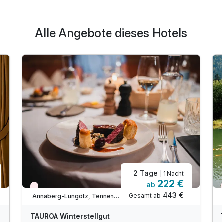
Alle Angebote dieses Hotels
2 Tage
| 1 Nacht
222 €
ab
Nur noch Restplätze
443 €
Gesamt ab
Annaberg-Lungötz, Tennengau / Dachstein West
TAUROA Winterstellgut