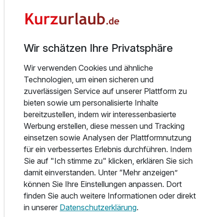
suchen, das Winterstellgut bietet Ihnen die perfekte Kulisse
für einen unvergesslichen Aufenthalt.
Wir schätzen Ihre Privatsphäre
AUSFLUGSZIELE
Wir verwenden Cookies und ähnliche
TIPP#1 Skigebiet Dachstein West:
Technologien, um einen sicheren und
Das Winterstellgut befindet sich in unmittelbarer Nähe zum
zuverlässigen Service auf unserer Plattform zu
Skigebiet Dachstein West. Hier können Sie die Pisten
bieten sowie um personalisierte Inhalte
hinunterfahren, Snowboarden oder Langlaufen. Das
bereitzustellen, indem wir interessenbasierte
Skigebiet bietet eine Vielzahl von Abfahrten für alle
Werbung erstellen, diese messen und Tracking
Schwierigkeitsgrade sowie Skischulen für Anfänger.
einsetzen sowie Analysen der Plattformnutzung
für ein verbessertes Erlebnis durchführen. Indem
TIPP#2 Dachstein-Eishöhle:
Sie auf "Ich stimme zu" klicken, erklären Sie sich
Besuchen Sie die faszinierende Dachstein-Eishöhle, eine
damit einverstanden. Unter “Mehr anzeigen”
der größten Eishöhlen der Welt. Erkunden Sie die eisigen
können Sie Ihre Einstellungen anpassen. Dort
Formationen und bewundern Sie die natürliche Schönheit
finden Sie auch weitere Informationen oder direkt
des Höhlensystems.
in unserer
Datenschutzerklärung
.