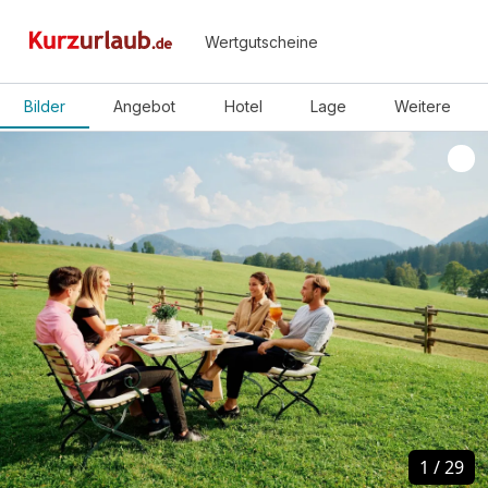
Wertgutscheine
Bilder
Angebot
Hotel
Lage
Weitere
1
1
/
/
29
29