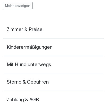
Mehr anzeigen
Kostenloses W-LAN
Zimmer & Preise
Doppelzimmer
Kinderermäßigungen
2 Erwachsene
Mit Hund unterwegs
Storno & Gebühren
Zahlung & AGB