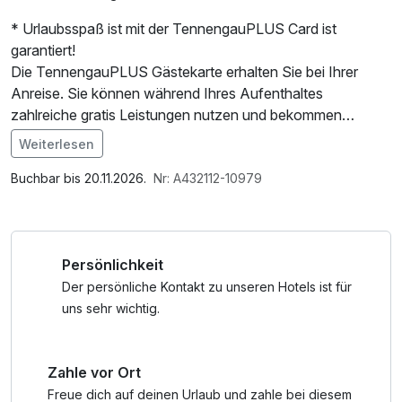
* Urlaubsspaß ist mit der TennengauPLUS Card ist
garantiert!
Die TennengauPLUS Gästekarte erhalten Sie bei Ihrer
Anreise. Sie können während Ihres Aufenthaltes
zahlreiche gratis Leistungen nutzen und bekommen
Ermäßigungen bei Eintritten verschiedener
Weiterlesen
Leistungspartner in unserer Region.
Im Angebot enthalten
1 Flasche Mineralwasser, Leihbademantel, Parkplatz, 1 x
Buchbar bis 20.11.2026.
Nr: A432112-10979
Egal ob Familien mit Kindern, Naturliebhaber oder Kultur-
kleines Abschiedsgeschenk, W-LAN Nutzung /
und Wellnessbegeisterte – jeder kann das PLUS der Region
Internetnutzung
nutzen.
Persönlichkeit
Der persönliche Kontakt zu unseren Hotels ist für
uns sehr wichtig.
Zahle vor Ort
Freue dich auf deinen Urlaub und zahle bei diesem