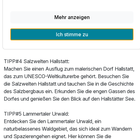
TIPP#3 Lammerklamm:
Unternehmen Sie eine Wanderung durch die imposante
Mehr anzeigen
Lammerklamm, eine beeindruckende Schlucht mit
tosenden Wasserfällen und steilen Felswänden. Hier
Ich stimme zu
können Sie die Natur in ihrer ganzen Pracht erleben und die
Kraft des Wassers spüren.
TIPP#4 Salzwelten Hallstatt:
Machen Sie einen Ausflug zum malerischen Dorf Hallstatt,
das zum UNESCO-Weltkulturerbe gehört. Besuchen Sie
die Salzwelten Hallstatt und tauchen Sie in die Geschichte
des Salzbergbaus ein. Erkunden Sie die engen Gassen des
Dorfes und genießen Sie den Blick auf den Hallstätter See.
TIPP#5 Lammertaler Urwald:
Entdecken Sie den Lammertaler Urwald, ein
naturbelassenes Waldgebiet, das sich ideal zum Wandern
und Spazierengehen eignet. Hier können Sie die