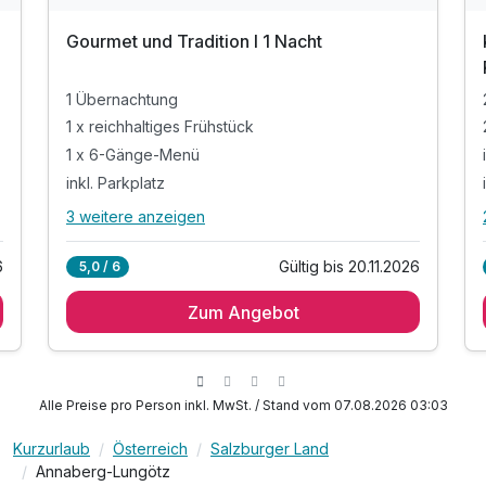
Gourmet und Tradition I 1 Nacht
1 Übernachtung
1 x reichhaltiges Frühstück
1 x 6-Gänge-Menü
inkl. Parkplatz
3 weitere anzeigen
Alle Inklusivleistungen
7 enthalten
6
Gültig bis 20.11.2026
5,0 / 6
1 Übernachtung
Zum Angebot
1 x reichhaltiges Frühstück
1 x 6-Gänge-Menü
inkl. Parkplatz
inkl. W-LAN Nutzung
Alle Preise pro Person inkl. MwSt. / Stand vom 07.08.2026 03:03
inkl. Naturteich
Kurzurlaub
Österreich
Salzburger Land
inkl. Tennengau PLUS Card*
Annaberg-Lungötz