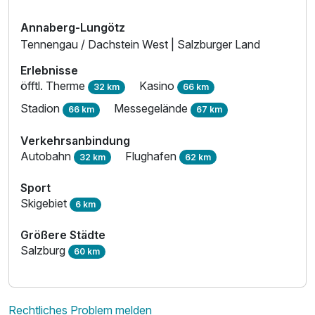
Annaberg-Lungötz
Tennengau / Dachstein West | Salzburger Land
Erlebnisse
öfftl. Therme
Kasino
32 km
66 km
Stadion
Messegelände
66 km
67 km
Verkehrsanbindung
Autobahn
Flughafen
32 km
62 km
Sport
Skigebiet
6 km
Größere Städte
Salzburg
60 km
Rechtliches Problem melden