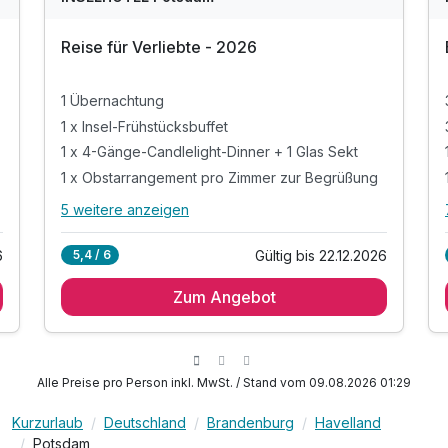
Reise für Verliebte - 2026
1 Übernachtung
1 x Insel-Frühstücksbuffet
1 x 4-Gänge-Candlelight-Dinner + 1 Glas Sekt
1 x Obstarrangement pro Zimmer zur Begrüßung
5 weitere anzeigen
Alle Inklusivleistungen
9 enthalten
6
Gültig bis 22.12.2026
5,4 / 6
1 Übernachtung
Zum Angebot
1 x Insel-Frühstücksbuffet
1 x 4-Gänge-Candlelight-Dinner + 1 Glas Sekt
1 x Obstarrangement pro Zimmer zur Begrüßung
1 x Flasche Sekt pro Zimmer zur Begrüßung
Alle Preise pro Person inkl. MwSt. / Stand vom 09.08.2026 01:29
1 x Rosenblütenbad zu zweit mit Wellnessdrink
Kurzurlaub
Deutschland
Brandenburg
Havelland
inkl. Bademäntel & Saunatücher für den
Potsdam
Aufenthalt