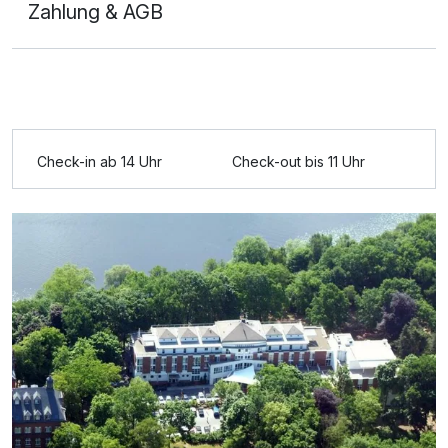
Zahlung & AGB
Ausstattung
Zusatznächte
Check-in ab 14 Uhr
Check-out bis 11 Uhr
Für 4 Tage
510,00 €
p.P. ab
Doppelzimmer Komfort
2 Erwachsene und 1 Kind