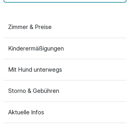
Zimmer & Preise
Doppelzimmer
Kinderermäßigungen
2 Erwachsene und 1 Kind
Mit Hund unterwegs
Storno & Gebühren
Aktuelle Infos