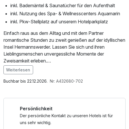
inkl. Bademäntel & Saunatücher für den Aufenthalt
inkl. Nutzung des Spa- & Wellnesscenters Aquamarin
inkl. Pkw-Stellplatz auf unserem Hotelparkplatz
Einfach raus aus dem Alltag und mit dem Partner
romantische Stunden zu zweit genießen auf der idyllischen
Insel Hermannswerder. Lassen Sie sich und ihren
Lieblingsmenschen unvergessliche Momente der
Zweisamkeit erleben.
Weiterlesen
Aufgrund der neuen EU-Reiserichtlinie mit den erweiterten
Im Angebot enthalten
Informationspflichten möchten wir Ihnen für dieses
1 Flasche Mineralwasser, W-LAN Nutzung /
Buchbar bis 22.12.2026.
Nr: A432680-702
Arrangement folgende zusätzliche Informationen geben:
Internetnutzung, Nutzung Öffentliches Internetterminal
- Bei Buchung dieses Arrangements wird die Bettensteuer
der Stadt Potsdam in Höhe von 7,5% auf das
Persönlichkeit
Übernachtungsentgelt separat berechnet.
- Bei Buchung eines Arrangements bitten wir um eine
Der persönliche Kontakt zu unseren Hotels ist für
Vorkasse in Höhe von 50% des Gesamtpreises. Für diese
uns sehr wichtig.