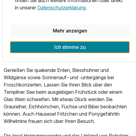
finden Sie auch weitere Informationen oder direkt
Salzsolekammer, Kaminlounge mit Wellnessbar,
in unserer
Datenschutzerklärung
.
verschiedene Ruheräume, Fitnessraum u.v.m.
- Seerestaurant mit Seeterrasse,
- Insel-Bar,
Mehr anzeigen
- eigener Schiffsanlegestelle
Ausstattung
Ich stimme zu
Diese Insel bietet ihren Besuchern eine Idylle mitten in der
Natur und doch in Potsadm direkt vor den Toren Berlins.
Zusatznächte
Genießen Sie quakende Enten, Blesshühner und
Wildgänse sowie Sonnenauf- und -untergänge bei
Für 4 Tage
795,00 €
p.P. ab
Froschkonzerten. Lassen Sie Ihren Blick über den
Templiner See beim ausgiebigen Frühstück oder einem
Glas Wein schweifen. Mit etwas Glück werden Sie
Graureiher, Eichhörnchen, Füchse und Biber beobachten
können. Auch Hausesel Fritzchen und Ponygefährtin
Wilhelmine freuen sich über Ihren Besuch.
Die Insel Hermannswerder und das Umland von Potsdam