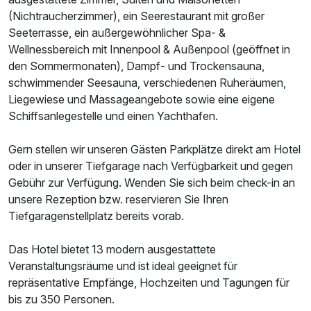
(Nichtraucherzimmer), ein Seerestaurant mit großer
Doppelzimmer Seeseite
Seeterrasse, ein außergewöhnlicher Spa- &
2 Erwachsene und 1 Kind
Wellnessbereich mit Innenpool & Außenpool (geöffnet in
den Sommermonaten), Dampf- und Trockensauna,
schwimmender Seesauna, verschiedenen Ruheräumen,
Liegewiese und Massageangebote sowie eine eigene
Schiffsanlegestelle und einen Yachthafen.
Gern stellen wir unseren Gästen Parkplätze direkt am Hotel
oder in unserer Tiefgarage nach Verfügbarkeit und gegen
Gebühr zur Verfügung. Wenden Sie sich beim check-in an
unsere Rezeption bzw. reservieren Sie Ihren
Tiefgaragenstellplatz bereits vorab.
Das Hotel bietet 13 modern ausgestattete
Veranstaltungsräume und ist ideal geeignet für
repräsentative Empfänge, Hochzeiten und Tagungen für
Ausstattung
bis zu 350 Personen.