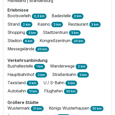
Havelland | Brandenburg
Erlebnisse
Bootsverleih
Badestelle
0,3 km
2 km
Strand
Kasino
Restaurant
2 km
3 km
3 km
Shopping
Stadtzentrum
3 km
3 km
Stadion
Kongreßzentrum
6 km
20 km
Messegelände
20 km
Verkehrsanbindung
Bushaltestelle
Wanderwege
1 km
2 km
Hauptbahnhof
Straßenbahn
3 km
3 km
Taxistand
U / S-Bahn
3 km
3 km
Autobahn
Flughafen
11 km
30 km
Größere Städte
Wustermark
Königs Wusterhausen
31 km
55 km