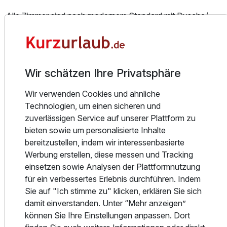
Zusatznächte
Alle Zimmer sind nach modernem Standard mit Dusche/
Bad, WC, Haarföhn, TV, Minibar, Arbeitstisch und
Durchwahltelefon sowie teilweise mit Terrasse oder
Für 4 Tage
525,00 €
p.P. ab
Balkon ausgestattet und verfügen über einen herrlichen
Blick zum Templiner See oder in die reizvolle
Wir schätzen Ihre Privatsphäre
Parklandschaft der Insel Hermannswerder.
Wir verwenden Cookies und ähnliche
Im gesamten Haus bieten wir Ihnen einen kostenfreien
Technologien, um einen sicheren und
Maisonette-Suite
WLAN-Internetzugang an.
zuverlässigen Service auf unserer Plattform zu
2 Erwachsene und 1 Kind
bieten sowie um personalisierte Inhalte
Freuen Sie sich auf Ihr zu Hause auf Zeit mit
bereitzustellen, indem wir interessenbasierte
- 88 komfortabel und zeitgemäß eingerichteten Zimmern,
Werbung erstellen, diese messen und Tracking
Suiten und Maisonetten, (Nichtraucherzimmer & -suiten)
einsetzen sowie Analysen der Plattformnutzung
- 13 modernen und tageslicht durchfluteten Tagungs- und
für ein verbessertes Erlebnis durchführen. Indem
Banketträume,
Sie auf "Ich stimme zu" klicken, erklären Sie sich
- Spa-& Wellnesscenter "Aquamarin" mit Innenpool &
damit einverstanden. Unter “Mehr anzeigen”
Außenpool (geöffnet in den Sommermonaten),
können Sie Ihre Einstellungen anpassen. Dort
schwimmender Seesauna, Trocken-und Dampfsauna,