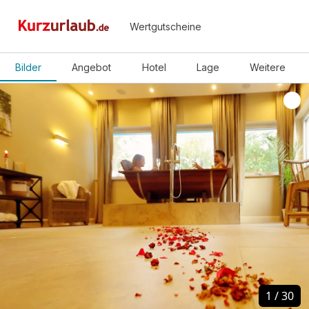
Wertgutscheine
Bilder
Angebot
Hotel
Lage
Weitere
1
1
/
/
30
30