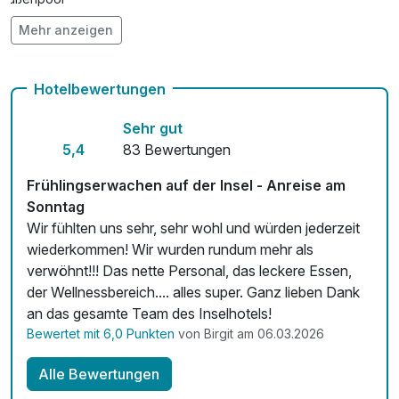
Mehr anzeigen
Vielseitiger Wellnessbereich
Hunde im Hotel erlaubt für 20,00 € pro Stück / Tag
Hotelbewertungen
Auch vegetarische Speisen
Sehr gut
Fahrradverleih
5,4
83 Bewertungen
Fitnessgeräte stehen bereit
Frühlingserwachen auf der Insel - Anreise am
Sonntag
Kostenloses W-LAN
Wir fühlten uns sehr, sehr wohl und würden jederzeit
wiederkommen! Wir wurden rundum mehr als
Zimmerservice verfügbar
verwöhnt!!! Das nette Personal, das leckere Essen,
Mit Hotelbar
der Wellnessbereich.... alles super. Ganz lieben Dank
an das gesamte Team des Inselhotels!
Bewertet mit 6,0 Punkten
von Birgit am 06.03.2026
Alle Bewertungen