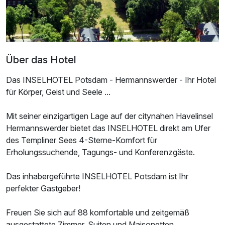
Über das Hotel
Das INSELHOTEL Potsdam - Hermannswerder - Ihr Hotel
für Körper, Geist und Seele ...
Mit seiner einzigartigen Lage auf der citynahen Havelinsel
Ausstattung
Hermannswerder bietet das INSELHOTEL direkt am Ufer
des Templiner Sees 4-Sterne-Komfort für
Zusatznächte
Erholungssuchende, Tagungs- und Konferenzgäste.
Das inhabergeführte INSELHOTEL Potsdam ist Ihr
Für 4 Tage
547,50 €
p.P. ab
perfekter Gastgeber!
Freuen Sie sich auf 88 komfortable und zeitgemäß
ausgestattete Zimmer, Suiten und Maisonetten