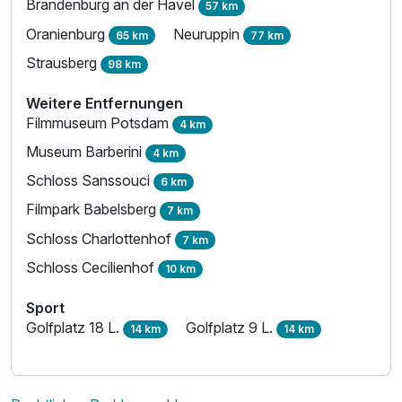
Brandenburg an der Havel
57 km
Oranienburg
Neuruppin
65 km
77 km
Strausberg
98 km
Weitere Entfernungen
Filmmuseum Potsdam
4 km
Museum Barberini
4 km
Schloss Sanssouci
6 km
Filmpark Babelsberg
7 km
Schloss Charlottenhof
7 km
Schloss Cecilienhof
10 km
Sport
Golfplatz 18 L.
Golfplatz 9 L.
14 km
14 km