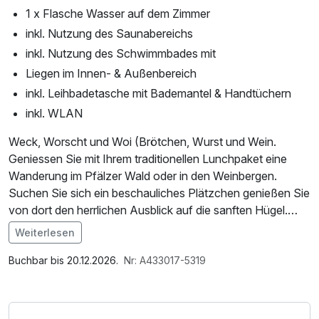
1 x Flasche Wasser auf dem Zimmer
inkl. Nutzung des Saunabereichs
inkl. Nutzung des Schwimmbades mit
Liegen im Innen- & Außenbereich
inkl. Leihbadetasche mit Bademantel & Handtüchern
inkl. WLAN
Weck, Worscht und Woi (Brötchen, Wurst und Wein.
Geniessen Sie mit Ihrem traditionellen Lunchpaket eine
Wanderung im Pfälzer Wald oder in den Weinbergen.
Suchen Sie sich ein beschauliches Plätzchen genießen Sie
von dort den herrlichen Ausblick auf die sanften Hügel.
Dazu in der Hand ein guter Wein, ein Weck mit
Weiterlesen
traditionellem „Weinbeißer“ vom regionalen Metzger und
Im Angebot enthalten
vielen weiteren Leckereien, die in Ihrem Lunchpaket für Sie
Saunabenutzung, Nutzung des Fitnessbereichs, W-LAN
Buchbar bis 20.12.2026.
Nr: A433017-5319
Nutzung / Internetnutzung, Badetasche mit Bademantel
enthalten sind -- ein Urlaubstag könnte kaum schöner sein.
und -tücher