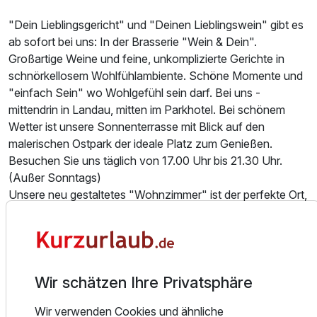
1 Erwachsenen
"Dein Lieblingsgericht" und "Deinen Lieblingswein" gibt es
ab sofort bei uns: In der Brasserie "Wein & Dein".
Großartige Weine und feine, unkomplizierte Gerichte in
schnörkellosem Wohlfühlambiente. Schöne Momente und
"einfach Sein" wo Wohlgefühl sein darf. Bei uns -
mittendrin in Landau, mitten im Parkhotel. Bei schönem
Wetter ist unsere Sonnenterrasse mit Blick auf den
malerischen Ostpark der ideale Platz zum Genießen.
Besuchen Sie uns täglich von 17.00 Uhr bis 21.30 Uhr.
(Außer Sonntags)
Unsere neu gestaltetes "Wohnzimmer" ist der perfekte Ort,
wenn Sie den Abend in gemütlicher Atmosphäre und
entspannter Geselligkeit ausklingen lassen möchten. Als
Ausstattung
Weinregion haben wir selbstverständlich hier einen
Schwerpunkt gesetzt und bieten verschiedene, offene
Weine an. Hinzu kommen Gin, alkoholfreie Getränke und
Wir schätzen Ihre Privatsphäre
Für 4 Tage
625,00 €
p.P. ab
vieles mehr.
Wir verwenden Cookies und ähnliche