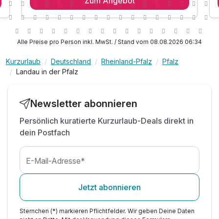
Zum Angebot
2 x reichhaltiges Frühstück vom Buffet
1 x Begrüßungsgetränk
1 x Flasche Wasser auf dem Zimmer
inkl. Late Check-out bis 15 Uhr auf Anfrage/ Verf.
Alle Preise pro Person inkl. MwSt. / Stand vom 08.08.2026 06:34
inkl. Tiefgaragenplatz während des Aufenthalts
Kurzurlaub
Deutschland
Rheinland-Pfalz
Pfalz
inkl. WLAN
Landau in der Pfalz
inkl. Nutzung des Saunabereichs
inkl. Nutzung des Schwimmbades
inkl. Nutzung Liegen im Innen- & Außenbereich
Newsletter abonnieren
Persönlich kuratierte Kurzurlaub-Deals direkt in
dein Postfach
E-Mail-Adresse*
Jetzt abonnieren
Sternchen (*) markieren Pflichtfelder. Wir geben Deine Daten