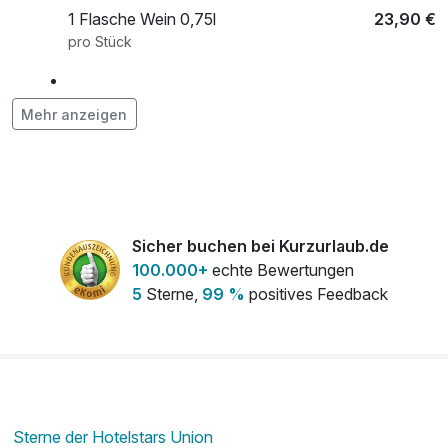
1 Flasche Wein 0,75l
23,90 €
pro Stück
1 x 3-Gang Menü od. Teilnahme am Buffet
49,00 €
Mehr anzeigen
p P.
pro Stück
1 x 4-Gang Menü p.P.
63,00 €
pro Stück
Sicher buchen bei Kurzurlaub.de
100.000+
echte Bewertungen
5
Sterne,
99 %
positives Feedback
1 x Obstkorb auf dem Zimmer
10,00 €
pro Stück
1 x Tagesmiete Leih-E-Bike inkl. Schloss &
29,00 €
Helm
pro Tag (1 Tag/e)
Sterne der Hotelstars Union