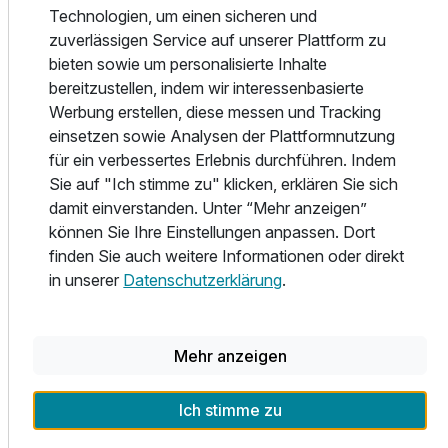
Technologien, um einen sicheren und
Unser Schwimmbad & Saunabereich im Herzen unseres
zuverlässigen Service auf unserer Plattform zu
Hauses lädt Hotelgäste zum Entspannen und Erholen ein.
bieten sowie um personalisierte Inhalte
Der Schwimmbad- und Saunabereich mit modernsten
bereitzustellen, indem wir interessenbasierte
ökologischen Saunen der Firma Klafs (Finnische Sauna
Werbung erstellen, diese messen und Tracking
und Bio-Sauna), mit "GREEN-SAUNA-PAKET", Bio-
einsetzen sowie Analysen der Plattformnutzung
Sauna hat ein Farbwechsellicht, was zusätzlich zu einer
für ein verbessertes Erlebnis durchführen. Indem
optimalen Entspannung und zum Wohlbefinden beiträgt.
Sie auf "Ich stimme zu" klicken, erklären Sie sich
Radfahren, schwimmen, saunieren, bewegen, entspannen
damit einverstanden. Unter “Mehr anzeigen”
oder einfach nur wohlfühlen – wonach immer Dir der Sinn
können Sie Ihre Einstellungen anpassen. Dort
steht, im Parkhotel Landau bist Du richtig. Tauche ein in
finden Sie auch weitere Informationen oder direkt
unser Wohlfühl-Angebot und runde Deinen Aufenthalt bei
in unserer
Datenschutzerklärung
.
uns mit Deinen Lieblingsaktivitäten ab.
Drei Saunen, unser großes Schwimmbad, verschiedene
Ruheinseln und ein traditionell thailändische
Mehr anzeigen
Massagestudios erwarten Dich! In unserem Fitnessraum
findest Du Laufband, Crosstrainer und weitere
Ich stimme zu
Fitnessgeräte – ein großer Flat-Screen sorgt für