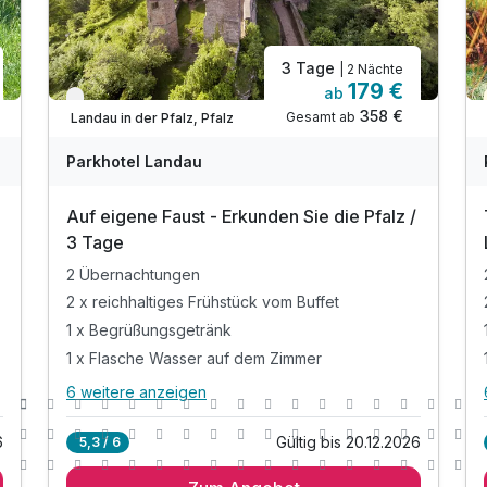
3 Tage
| 2 Nächte
179 €
ab
Verfügbar bis Dezember
358 €
Gesamt ab
Landau in der Pfalz, Pfalz
Parkhotel Landau
Auf eigene Faust - Erkunden Sie die Pfalz /
3 Tage
2 Übernachtungen
2 x reichhaltiges Frühstück vom Buffet
1 x Begrüßungsgetränk
1 x Flasche Wasser auf dem Zimmer
6 weitere anzeigen
Alle Inklusivleistungen
10 enthalten
6
Gültig bis 20.12.2026
5,3 / 6
2 Übernachtungen