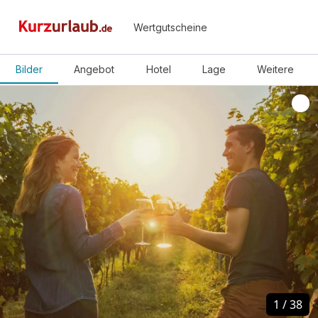
Wertgutscheine
Bilder
Angebot
Hotel
Lage
Weitere
1
1
/
/
38
38