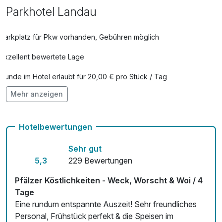
Parkhotel Landau
Wave Touch Liege 20 Minuten
29,00 €
pro Stück (20 Minuten)
Parkplatz für Pkw vorhanden, Gebühren möglich
Exzellent bewertete Lage
Hunde im Hotel erlaubt für 20,00 € pro Stück / Tag
Mehr anzeigen
Auch vegetarische Speisen
Fitnessgeräte stehen bereit
Hotelbewertungen
Kostenloses W-LAN
Sehr gut
Zimmerservice verfügbar
5,3
229 Bewertungen
Mit Hotelbar
Pfälzer Köstlichkeiten - Weck, Worscht & Woi / 4
Tage
Eine rundum entspannte Auszeit! Sehr freundliches
Personal, Frühstück perfekt & die Speisen im