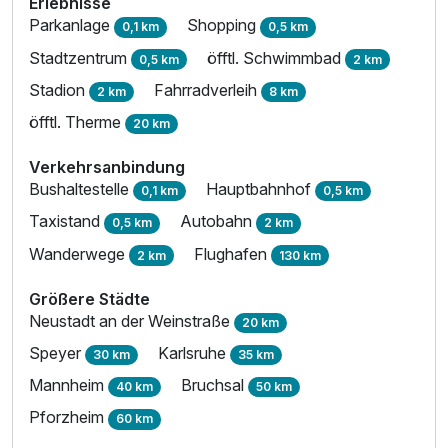
Erlebnisse
Parkanlage
Shopping
0,1 km
0,5 km
Stadtzentrum
öfftl. Schwimmbad
0,5 km
2 km
Stadion
Fahrradverleih
2 km
8 km
öfftl. Therme
20 km
Verkehrsanbindung
Bushaltestelle
Hauptbahnhof
0,1 km
0,5 km
Taxistand
Autobahn
0,5 km
2 km
Wanderwege
Flughafen
2 km
130 km
Größere Städte
Neustadt an der Weinstraße
20 km
Speyer
Karlsruhe
30 km
35 km
Mannheim
Bruchsal
40 km
50 km
Pforzheim
60 km