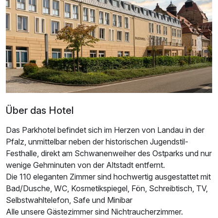
Über das Hotel
Ausstattung
Das Parkhotel befindet sich im Herzen von Landau in der
Pfalz, unmittelbar neben der historischen Jugendstil-
Für 4 Tage
459,00 €
p.P. ab
Festhalle, direkt am Schwanenweiher des Ostparks und nur
wenige Gehminuten von der Altstadt entfernt.
Die 110 eleganten Zimmer sind hochwertig ausgestattet mit
Bad/Dusche, WC, Kosmetikspiegel, Fön, Schreibtisch, TV,
Selbstwahltelefon, Safe und Minibar
Alle unsere Gästezimmer sind Nichtraucherzimmer.
Doppelzimmer zur Einzelnutzung