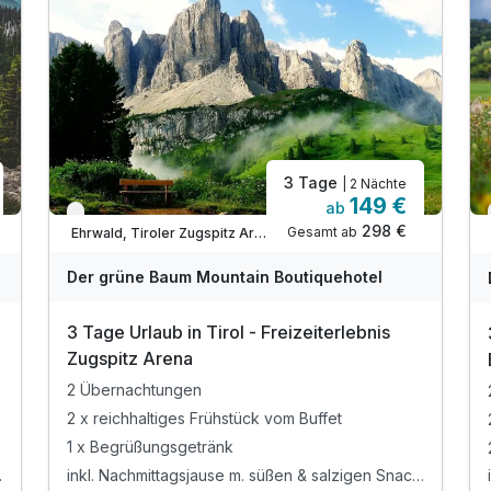
3 Tage
| 2 Nächte
149 €
ab
Verfügbar bis Dezember
298 €
Gesamt ab
Ehrwald, Tiroler Zugspitz Arena
Der grüne Baum Mountain Boutiquehotel
3 Tage Urlaub in Tirol - Freizeiterlebnis
Zugspitz Arena
2 Übernachtungen
2 x reichhaltiges Frühstück vom Buffet
1 x Begrüßungsgetränk
inkl. Nachmittagsjause m. süßen & salzigen Snacks
enmaterial