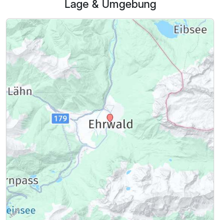
Lage & Umgebung
Zusatznächte
Für 6 Tage
475,00 €
p.P. ab
Doppelzimmer zur Einzelnutzung
1 Erwachsenen
Ausstattung
Für 6 Tage
765,00 €
p.P. ab