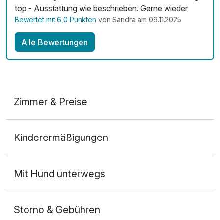
top - Ausstattung wie beschrieben. Gerne wieder
Bewertet mit 6,0 Punkten
von Sandra am 09.11.2025
Alle Bewertungen
Zimmer & Preise
1-Raum Appartement
Kinderermäßigungen
2 Erwachsene und 2 Kinder
Ausstattung
Mit Hund unterwegs
Für 6 Tage
489,00 €
p.P. ab
Storno & Gebühren