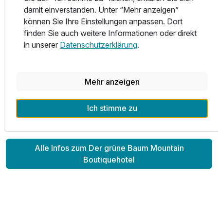
Ehrwald. Es erwartet Sie weiterhin ein Aromadampfbad, ein
damit einverstanden. Unter “Mehr anzeigen”
Eisbrunnen, ein Kneippgang mit Kalt-Warm-Wechseldüsen
können Sie Ihre Einstellungen anpassen. Dort
Doppelzimmer Premium
und noch vieles mehr. In unserem Restaurant kommen
finden Sie auch weitere Informationen oder direkt
2 Erwachsene und 1 Kind
Augen und Gaumen gleichermaßen auf Ihre Kosten.
in unserer
Datenschutzerklärung
.
Genießen Sie feine kulinarische Hochgenüsse oder
regionale Spezialitäten. Die zentrale Lage unseres
Boutiquehotels ist ideal für Bergeroberer, für
Mehr anzeigen
Naturliebhaber und sportliche Skifans. Kostenfreies W-Lan
und kostenfreie Parkplätze runden unser Angebot ab.
Ich stimme zu
Alle Infos zum Der grüne Baum Mountain
Boutiquehotel
Ausstattung