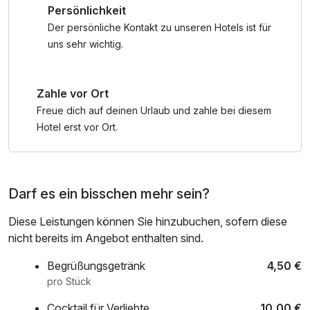
Persönlichkeit
oder des Genießens. Neben der großzügigen Gestaltung
der Badelandschaft und Liegeflächen im Innen- und
Der persönliche Kontakt zu unseren Hotels ist für
Außenbereich mit Reifenrutsche, naturnahen
uns sehr wichtig.
Kinderspielplatz, Sauna und Gastronomie wurde auch ein
Augenmerk auf eine barrierefreie Gestaltung der Zugänge,
Zahle vor Ort
Sanitäreinrichtungen und aller Räumlichkeiten in der
Badewelt sowie der Sauna gelegt.
Freue dich auf deinen Urlaub und zahle bei diesem
Hotel erst vor Ort.
Die ALPENTHERME EHRENBERG ist mit modernster
Technik ausgestattet. Ein effizienter Einsatz von Energie
und ein schonender Umgang mit den Ressourcen ist für
Darf es ein bisschen mehr sein?
uns wichtig und selbstverständlich.
Diese Leistungen können Sie hinzubuchen, sofern diese
Erleben Sie Wellness für Körper und Geist, tauchen Sie ein
nicht bereits im Angebot enthalten sind.
in die ALPENTHERME EHRENBERG und genießen Sie die
Wohltaten des warmen Wassers in all seinen Variationen.
Begrüßungsgetränk
4,50 €
pro Stück
Cocktail für Verliebte
10,00 €