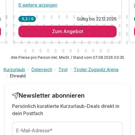
6 weitere anzeigen
Alle Inklusivleistungen
10 enthalten
Gültig bis 22.12.2026
5,2 / 6
6
2 Übernachtungen
Zum Angebot
2 x reichhaltiges Frühstück vom Buffet
1 x Begrüßungsgetränk
inkl. Nachmittagsjause m. süßen & salzigen
Snacks
Alle Preise pro Person inkl. MwSt. / Stand vom 07.08.2026 03:35
inkl. Nutzung des Mountain-Spa mit div. Saunen,*
*Kneippgang, Ruheräumen, Teestation &
Kurzurlaub
Österreich
Tirol
Tiroler Zugspitz Arena
Bergwasser
Ehrwald
inkl. Nutzung Sommer Liegewiese im Garten
inkl. Parkplatz am Hotel (nach Verfügbarkeit)
Newsletter abonnieren
inkl. Geführte Wanderungen*
Persönlich kuratierte Kurzurlaub-Deals direkt in
inkl. Kinderprogramm*
dein Postfach
E-Mail-Adresse*