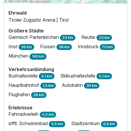
Ehrwald
Tiroler Zugspitz Arena | Tirol
Größere Städte
Garmisch Partenkirchen
Reutte
23 km
23 km
Imst
Füssen
Innsbruck
36 km
38 km
70 km
München
140 km
Verkehrsanbindung
Bushaltestelle
Skibushaltestelle
0,1 km
0,1 km
Hauptbahnhof
Autobahn
1,5 km
30 km
Flughafen
36 km
Erlebnisse
Fahrradverleih
0,5 km
öfftl. Schwimmbad
Stadtzentrum
0,5 km
0,5 km