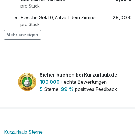
pro Stück
Flasche Sekt 0,75l auf dem Zimmer
29,00 €
pro Stück
Mehr anzeigen
Flasche Wein 0,75l auf dem Zimmer
29,00 €
pro Stück
frischer Strauß Blumen auf dem Zimmer
20,00 €
pro Stück
Sicher buchen bei Kurzurlaub.de
Frühstück aufs Zimmer
5,00 €
100.000+
echte Bewertungen
pro Person
5
Sterne,
99 %
positives Feedback
Gebäckteller auf dem Zimmer
12,50 €
pro Stück
kleine Überraschung auf dem Zimmer
5,00 €
pro Stück
Kurzurlaub Sterne
Leihrucksack
6,00 €