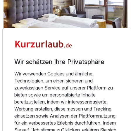
Wir schätzen Ihre Privatsphäre
Über das Hotel
Wir verwenden Cookies und ähnliche
Ausstattung
Herzlich Willkommen an Ihrem Lieblingsplatz in der Tiroler
Technologien, um einen sicheren und
Zugspitz-Arena! Unser modernes und elegantes Haus mit
zuverlässigen Service auf unserer Plattform zu
Zusatznächte
45 Zimmern vereint modernen Chaletstil mit Tiroler
bieten sowie um personalisierte Inhalte
Tradition und präsentiert ein stilvolles Ambiente für Ihren
bereitzustellen, indem wir interessenbasierte
Aufenthalt. Bei uns ist Schluss mit Stress. Genießen Sie
Für 6 Tage
445,00 €
Werbung erstellen, diese messen und Tracking
p.P. ab
wohltuende Stunden in unserem Mountain-Spa, Ihrer
einsetzen sowie Analysen der Plattformnutzung
Wellnessoase mit Biosauna, Panoramasauna und dem
für ein verbessertes Erlebnis durchführen. Indem
atemberaubenden Blick auf das Bergmassiv rund um
Sie auf "Ich stimme zu" klicken, erklären Sie sich