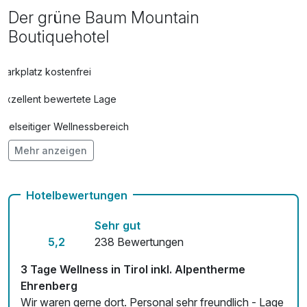
Der grüne Baum Mountain
pro Tag
Boutiquehotel
Lunchpaket für unterwegs
12,50 €
pro Stück
Parkplatz kostenfrei
Obstteller auf dem Zimmer
12,50 €
Exzellent bewertete Lage
pro Stück
Romantisch dekoriertes Zimmer
20,50 €
Vielseitiger Wellnessbereich
pro Zimmer
Mehr anzeigen
Hunde im Hotel erlaubt für 19,00 € pro Stück / Tag
Auch vegetarische Speisen
Hotelbewertungen
Kostenloses W-LAN
Sehr gut
Zimmerservice verfügbar
5,2
238 Bewertungen
Mit Hotelbar
3 Tage Wellness in Tirol inkl. Alpentherme
Ehrenberg
Wir waren gerne dort. Personal sehr freundlich - Lage