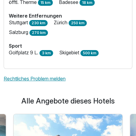
öfftl. Therme
Badesee
15 km
18 km
Weitere Entfernungen
Stuttgart
Zürich
230 km
250 km
Salzburg
270 km
Sport
Golfplatz 9 L.
Skigebiet
3 km
500 km
Rechtliches Problem melden
Alle Angebote dieses Hotels