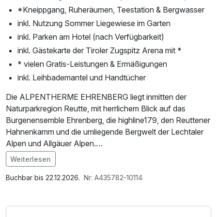
*Kneippgang, Ruheräumen, Teestation & Bergwasser
inkl. Nutzung Sommer Liegewiese im Garten
inkl. Parken am Hotel (nach Verfügbarkeit)
inkl. Gästekarte der Tiroler Zugspitz Arena mit *
* vielen Gratis-Leistungen & Ermäßigungen
inkl. Leihbademantel und Handtücher
Die ALPENTHERME EHRENBERG liegt inmitten der
Naturparkregion Reutte, mit herrlichem Blick auf das
Burgenensemble Ehrenberg, die highline179, den Reuttener
Hahnenkamm und die umliegende Bergwelt der Lechtaler
Alpen und Allgäuer Alpen.
Weiterlesen
Hier werden die Bereiche Sport, Gesundheit und Wellness,
Im Angebot enthalten
Erlebnis und Entspannung gleichermaßen abgedeckt.
1 Flasche Mineralwasser, Saunabenutzung, Saunatuch,
Buchbar bis 22.12.2026.
Nr: A435782-10114
Durch unser modernes Schwimmbad sowie die exklusive
Leihbademantel, Parkplatz, Nutzung des Wellnessbereichs,
und umfangreiche Sauna bietet sich für Jung und Alt die
W-LAN Nutzung / Internetnutzung
Möglichkeit der sportlichen Betätigung, der Entspannung