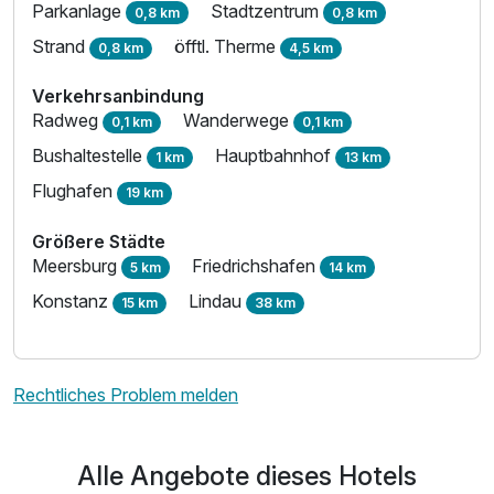
Parkanlage
Stadtzentrum
0,8 km
0,8 km
Strand
öfftl. Therme
0,8 km
4,5 km
Verkehrsanbindung
Radweg
Wanderwege
0,1 km
0,1 km
Bushaltestelle
Hauptbahnhof
1 km
13 km
Flughafen
19 km
Größere Städte
Meersburg
Friedrichshafen
5 km
14 km
Konstanz
Lindau
15 km
38 km
Rechtliches Problem melden
Alle Angebote dieses Hotels