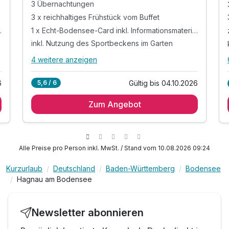
3 Übernachtungen
3 x reichhaltiges Frühstück vom Buffet
1 x Echt-Bodensee-Card inkl. Informationsmaterial*
tionsmaterial*
inkl. Nutzung des Sportbeckens im Garten
4 weitere anzeigen
Alle Inklusivleistungen
8 enthalten
Gültig bis 04.10.2026
5,6 / 6
6
3 Übernachtungen
Zum Angebot
3 x reichhaltiges Frühstück vom Buffet
1 x Echt-Bodensee-Card inkl.
Informationsmaterial*
inkl. Nutzung des Sportbeckens im Garten
Alle Preise pro Person inkl. MwSt. / Stand vom 10.08.2026 09:24
inkl. Badetasche mit Badetücher
inkl. Fahrradständer & Ladeschließfächer E-Bikes
Kurzurlaub
Deutschland
Baden-Württemberg
Bodensee
Hagnau am Bodensee
inkl. Parkplatz
inkl. WLAN
Newsletter abonnieren