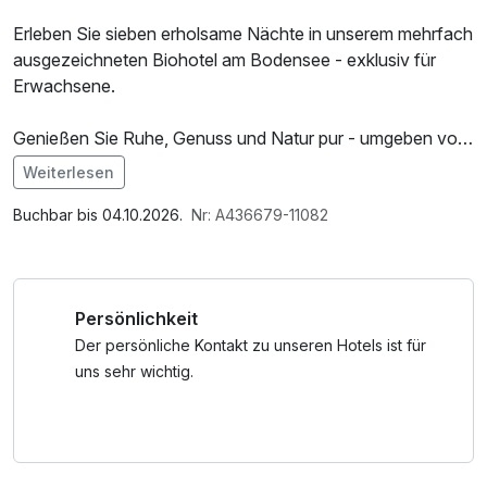
Erleben Sie sieben erholsame Nächte in unserem mehrfach
ausgezeichneten Biohotel am Bodensee - exklusiv für
Erwachsene.
Genießen Sie Ruhe, Genuss und Natur pur - umgeben von
Weinbergen, mit Blick auf den See.
Weiterlesen
Starten Sie entspannt in den Tag mit einem regionalen Bio-
Im Angebot enthalten
Frühstück und entdecken sie unsere Weine, Destillate und
Parkplatz, W-LAN Nutzung / Internetnutzung, kostenfreie
Buchbar bis 04.10.2026.
Nr: A436679-11082
Gin-Spezialitäten direkt vor Ort.
Nutzung öffentl. Nahverkehr
Persönlichkeit
*Echt-Bodensee-Card
-inkl. Nutzung ÖPNV
Der persönliche Kontakt zu unseren Hotels ist für
-inkl. Ermäßigungen Museen, Burgen, Schlösser und
uns sehr wichtig.
Ausstellungen
-inkl. Ermäßigung diverse Schifffahrten auf dem Bodensee
-inkl. Ermäßigungen Sport- & Freizeiteinrichtungen
-inkl. Ermäßigungen geführte Touren