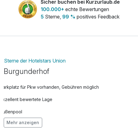
Sicher buchen bei Kurzurlaub.de
100.000+
echte Bewertungen
5
Sterne,
99 %
positives Feedback
Spätburgunder 0,75l
18,50 €
pro Stück
Weissburgunder 0,75l
16,80 €
pro Stück
Sterne der Hotelstars Union
Burgunderhof
Zimmerreinigung und Handtuchwechsel
15,80 €
pro Tag
Parkplatz für Pkw vorhanden, Gebühren möglich
Exzellent bewertete Lage
Außenpool
Mehr anzeigen
Adults only
Hunde im Hotel nicht erlaubt