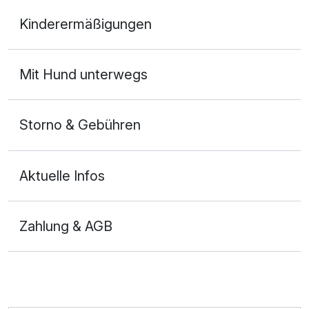
Doppelzimmer Standard
Kinderermäßigungen
2 Erwachsene
Mit Hund unterwegs
Storno & Gebühren
Aktuelle Infos
Zahlung & AGB
Ausstattung
Zusatznächte