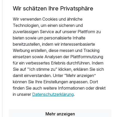
Das Hotel Burgunderhof -ADULTS ONLY- in Hagnau ist
Wir schätzen Ihre Privatsphäre
ein Hotel, Weingut und Brennerei inmitten der malerischen
Wir verwenden Cookies und ähnliche
Landschaft um Hagnau.
Technologien, um einen sicheren und
Die Unterkunft ist zu 100 % klimaneutral und bietet einen
Ausstattung
zuverlässigen Service auf unserer Plattform zu
unvergleichlichen Panoramablick in einer ruhigen
bieten sowie um personalisierte Inhalte
Umgebung sowie zuverlässiges Highspeed-WLAN und ein
Zusatznächte
bereitzustellen, indem wir interessenbasierte
solarbeheiztes Sportschwimmbecken.
Werbung erstellen, diese messen und Tracking
Die stilvollen Nichtraucherzimmer im Burgunderhof
einsetzen sowie Analysen der Plattformnutzung
verfügen über einen Balkon oder eine Terrasse, Sat-TV
Für 8 Tage
1.323,00 €
p.P. ab
für ein verbessertes Erlebnis durchführen. Indem
und einen kleinen Kühlschrank. Alle Zimmer verfügen über
Sie auf "Ich stimme zu" klicken, erklären Sie sich
ein modernes Bad mit offenem Schnitt und kostenfreie
damit einverstanden. Unter “Mehr anzeigen”
Handtücher, die Sie am Pool nutzen können.
können Sie Ihre Einstellungen anpassen. Dort
finden Sie auch weitere Informationen oder direkt
Das Hotel Burgunderhof bietet ein reichhaltiges Frühstück
Suite/n
in unserer
Datenschutzerklärung
.
und lädt zum Verweilen mit einer Flasche Bio-Wein aus
2 Erwachsene
eigener Produktion ein.
Der Bodensee mit mehreren weiteren gastronomischen
Einrichtungen liegt 10 Gehminuten vom Hotel entfernt.
Mehr anzeigen