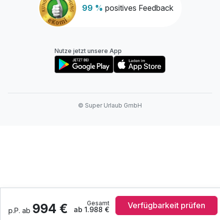
99 %
positives Feedback
Nutze jetzt unsere App
© Super Urlaub GmbH
Gesamt
Verfügbarkeit prüfen
994 €
ab 1.988 €
p.P. ab