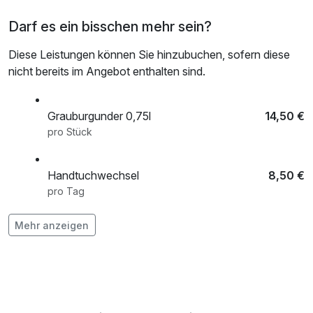
-inkl. Ermäßigungen Weinverkostung
Darf es ein bisschen mehr sein?
uvm.
Diese Leistungen können Sie hinzubuchen, sofern diese
nicht bereits im Angebot enthalten sind.
Grauburgunder 0,75l
14,50 €
pro Stück
Handtuchwechsel
8,50 €
pro Tag
Mehr anzeigen
kleiner Blumenstrauß
29,00 €
pro Stück
Müller-Thurgau 0,75l
12,00 €
pro Stück