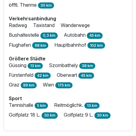
öfftl. Therme
30 km
Verkehrsanbindung
Radweg
Taxistand
Wanderwege
Bushaltestelle
Autobahn
0,3 km
45 km
Flughafen
Hauptbahnhof
98 km
102 km
Größere Städte
Güssing
Szombathely
13 km
38 km
Fürstenfeld
Oberwart
42 km
45 km
Graz
Wien
89 km
175 km
Sport
Tennishalle
Reitmöglichk.
5 km
13 km
Golfplatz 18 L.
Golfplatz 9 L.
30 km
30 km