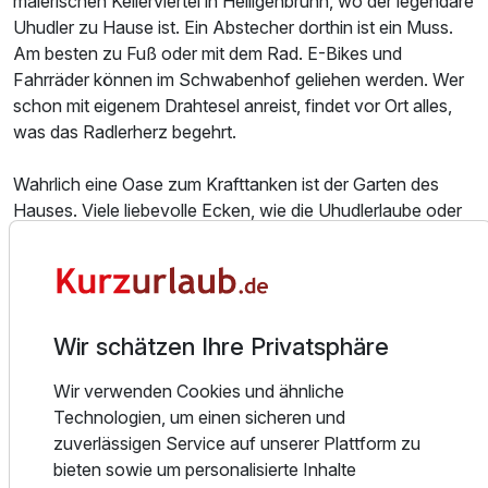
malerischen Kellerviertel in Heiligenbrunn, wo der legendäre
Uhudler zu Hause ist. Ein Abstecher dorthin ist ein Muss.
Am besten zu Fuß oder mit dem Rad. E-Bikes und
Fahrräder können im Schwabenhof geliehen werden. Wer
schon mit eigenem Drahtesel anreist, findet vor Ort alles,
was das Radlerherz begehrt.
Wahrlich eine Oase zum Krafttanken ist der Garten des
Hauses. Viele liebevolle Ecken, wie die Uhudlerlaube oder
die Leseecke unter hängendem Kukuruz, laden zum
Verweilen und Entspannen ein.
So natürlich. So burgenländisch.
NEU - NEU: Wohlfühl- und Relaxbereich im zweiten Stock
Wir schätzen Ihre Privatsphäre
des Hauses. Ab sofort erwartet Sie auf 300m² ein
Wir verwenden Cookies und ähnliche
kuscheliger und äußerst geschmackvoller Bereich zum
Technologien, um einen sicheren und
Entspannen mit - finnischer Pannoramasauna und Bio
zuverlässigen Service auf unserer Plattform zu
Sauna, zwei Ruheräume mit großen Komfort Liegen und
bieten sowie um personalisierte Inhalte
Auflagen, zwei Kuschelnischen mit direkten Blick ins