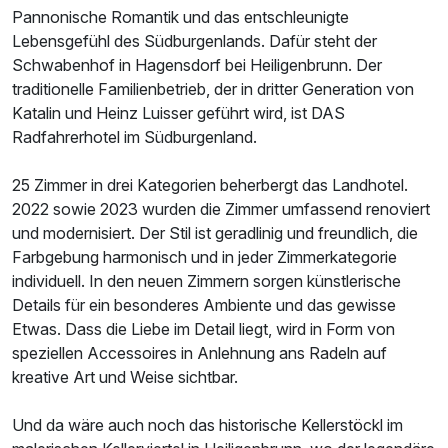
Pannonische Romantik und das entschleunigte
Lebensgefühl des Südburgenlands. Dafür steht der
Schwabenhof in Hagensdorf bei Heiligenbrunn. Der
traditionelle Familienbetrieb, der in dritter Generation von
Katalin und Heinz Luisser geführt wird, ist DAS
Radfahrerhotel im Südburgenland.
25 Zimmer in drei Kategorien beherbergt das Landhotel.
2022 sowie 2023 wurden die Zimmer umfassend renoviert
und modernisiert. Der Stil ist geradlinig und freundlich, die
Farbgebung harmonisch und in jeder Zimmerkategorie
Ausstattung
individuell. In den neuen Zimmern sorgen künstlerische
Details für ein besonderes Ambiente und das gewisse
Für 3 Tage
355,00 €
p.P. ab
Etwas. Dass die Liebe im Detail liegt, wird in Form von
speziellen Accessoires in Anlehnung ans Radeln auf
kreative Art und Weise sichtbar.
Und da wäre auch noch das historische Kellerstöckl im