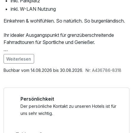
inkl. Parkplatz
inkl. W-LAN Nutzung
Einkehren & wohlfühlen. So natürlich. So burgenländisch.
Ihr idealer Ausgangspunkt für grenzüberschreitende
Fahrradtouren für Sportliche und Genießer.
Und dabei nichts auslassen. Weder das Entspannen, noch
Weiterlesen
das gute Essen oder das Weinverkosten, nicht die Ruhe
Im Angebot enthalten
der Region und auch nicht das Radfahren und Wandern
Saunabenutzung, Saunatuch, Parkplatz, W-LAN Nutzung
Buchbar vom 14.08.2026 bis 30.08.2026.
Nr: A436786-8318
über die malerischen Hügel. Ganz im Gegenteil, tauchen
/ Internetnutzung
Sie ein in die Langsamkeit des Seins mitten in der Natur und
in das unbedarfte Lebensgefühl bei uns im Südburgenland
Persönlichkeit
– mit immerhin 300 Sonnenstunden im Jahr.
Der persönliche Kontakt zu unseren Hotels ist für
uns sehr wichtig.