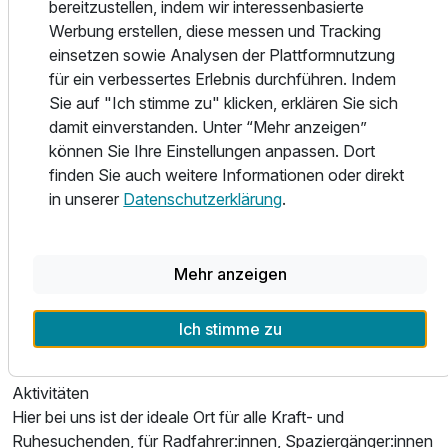
bereitzustellen, indem wir interessenbasierte
Grüne.
Werbung erstellen, diese messen und Tracking
einsetzen sowie Analysen der Plattformnutzung
Kulinarik
für ein verbessertes Erlebnis durchführen. Indem
Als Genießer:in sind Sie bei uns richtig. Egal, ob beim
Sie auf "Ich stimme zu" klicken, erklären Sie sich
reichhaltigen Frühstücksbuffet, beim herzhaften
damit einverstanden. Unter “Mehr anzeigen”
Mittagessen oder beim erlesenen Abendmenü – wir
können Sie Ihre Einstellungen anpassen. Dort
verwöhnen Sie im Wirtshaus, im Wintergarten oder auf
finden Sie auch weitere Informationen oder direkt
unserer Terrasse mit Blick in den traumhaften Garten. Eine
in unserer
Datenschutzerklärung
.
Prise Burgenland ist immer mit dabei, wie unsere
hauseigene Uhudlermarmelade, unsere Weine oder
Qualitätsprodukte der Region.
Das Wirtshaus kann auch unabhängig vom Hotel besucht
Mehr anzeigen
werden. Dort verwöhnen wir Sie mit traditionell
österreichischen und burgenländischen Schmankerln
Ich stimme zu
sowie Köstlichkeiten aus dem angrenzenden Ungarn.
Aktivitäten
Hier bei uns ist der ideale Ort für alle Kraft- und
Ruhesuchenden, für Radfahrer:innen, Spaziergänger:innen