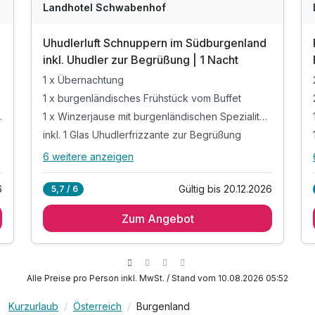
Landhotel Schwabenhof
Uhudlerluft Schnuppern im Südburgenland
inkl. Uhudler zur Begrüßung | 1 Nacht
1 x Übernachtung
1 x burgenländisches Frühstück vom Buffet
 zur Begrüssng
1 x Winzerjause mit burgenländischen Spezialitäten
inkl. 1 Glas Uhudlerfrizzante zur Begrüßung
6 weitere anzeigen
Alle Inklusivleistungen
10 enthalten
6
Gültig bis 20.12.2026
5,7 / 6
1 x Übernachtung
Zum Angebot
1 x burgenländisches Frühstück vom Buffet
1 x Winzerjause mit burgenländischen
Spezialitäten
inkl. 1 Glas Uhudlerfrizzante zur Begrüßung
Alle Preise pro Person inkl. MwSt. / Stand vom 10.08.2026 05:52
inkl. Panoramasauna mit Sonnenuntergangs-
Terrasse
Kurzurlaub
Österreich
Burgenland