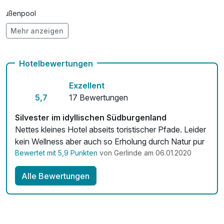
Außenpool
Mehr anzeigen
Hunde im Hotel erlaubt für 13,00 € pro Stück / Nacht
Fahrradverleih
Hotelbewertungen
Kostenloses W-LAN
Exzellent
Zimmerservice verfügbar
5,7
17 Bewertungen
Mit Hotelbar
Silvester im idyllischen Südburgenland
Nettes kleines Hotel abseits toristischer Pfade. Leider
kein Wellness aber auch so Erholung durch Natur pur
Bewertet mit 5,9 Punkten
von Gerlinde am 06.01.2020
Alle Bewertungen