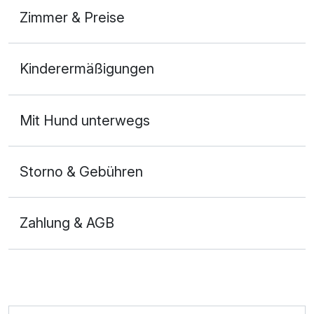
Zimmer & Preise
Doppelzimmer
Kinderermäßigungen
2 Erwachsene und 1 Kind
Mit Hund unterwegs
Storno & Gebühren
Zahlung & AGB