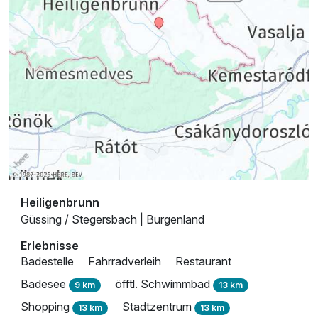
Heiligenbrunn
Güssing / Stegersbach | Burgenland
Erlebnisse
Badestelle
Fahrradverleih
Restaurant
Badesee
öfftl. Schwimmbad
9 km
13 km
Shopping
Stadtzentrum
13 km
13 km