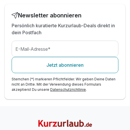
inkl. Relax Garten mit Swimmingpool
(Sommermonate)
Newsletter abonnieren
inkl. Sonnenliegen, Feuerplatz und Kuschelecke
inkl. W-LAN Nutzung
Persönlich kuratierte Kurzurlaub-Deals direkt in
Fahrrad Verleih (kostenpflichtig)
dein Postfach
TPP: Burg Güssing
E-Mail-Adresse*
Jetzt abonnieren
Sternchen (*) markieren Pflichtfelder. Wir geben Deine Daten
nicht an Dritte. Mit der Verwendung dieses Formulars
akzeptierst Du unsere
Datenschutzrichtlinie
.