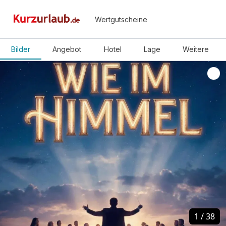
Wertgutscheine
Bilder
Angebot
Hotel
Lage
Weitere
1
1
/
/
38
38