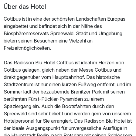
Zusatznächte
Über das Hotel
Cottbus ist in eine der schönsten Landschaften Europas
Für 2 Tage
108,00 €
p.P. ab
eingebettet und befindet sich in der Nähe des
Biosphärenreservats Spreewald. Stadt und Umgebung
bieten seinen Besuchern eine Vielzahl an
Freizeitmöglichkeiten.
Das Radisson Blu Hotel Cottbus ist ideal im Herzen von
Cottbus gelegen, gleich neben der Messe Cottbus und
direkt gegenüber vom Hauptbahnhof. Das historische
Stadtzentrum ist nur einen kurzen Fußweg entfernt, und im
Sommer lädt der bezaubernde Branitzer Park mit seinen
berühmten Fürst-Pückler-Pyramiden zu einem
Spaziergang ein. Auch die Bootsfahrten durch den
Spreewald sind sehr beliebt und werden gern von unserem
Hotelpersonal für Sie arrangiert. Das Radisson Blu Hotel ist
der ideale Ausgangspunkt für unvergessliche Ausflüge in
die Hauptstadt Berlin, nach Potsdam mit seinen Schlössern