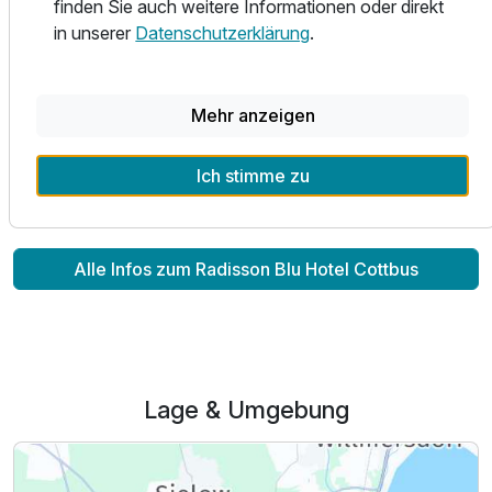
finden Sie auch weitere Informationen oder direkt
Highlight des Hotels ist der 300qm große Wellnessbereich
in unserer
Datenschutzerklärung
.
mit Pool und Saunen über den Dächern der Stadt
(9.Etage). Ergänzt wurde dieser Bereich im Jahr 2014
durch einen Fitnessraum in der 1.Etage des Hotels.
Mehr anzeigen
Wir freuen uns auf Sie!
Ich stimme zu
Alle Infos zum Radisson Blu Hotel Cottbus
Lage & Umgebung