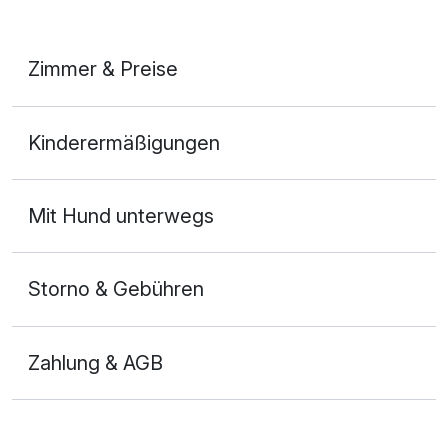
Zimmer & Preise
Doppelzimmer
Kinderermäßigungen
2 Erwachsene
Ausstattung
Mit Hund unterwegs
Zusatznächte
Storno & Gebühren
Für 2 Tage
93,00 €
p.P. ab
Zahlung & AGB
Doppelzimmer Executive