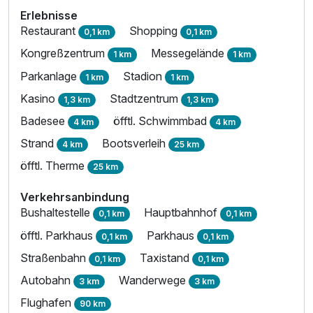
Erlebnisse
Restaurant
Shopping
0,1 km
0,1 km
Kongreßzentrum
Messegelände
1 km
1 km
Parkanlage
Stadion
1 km
1 km
Kasino
Stadtzentrum
1,3 km
1,3 km
Badesee
öfftl. Schwimmbad
4 km
4 km
Strand
Bootsverleih
4 km
25 km
öfftl. Therme
25 km
Verkehrsanbindung
Bushaltestelle
Hauptbahnhof
0,1 km
0,1 km
öfftl. Parkhaus
Parkhaus
0,1 km
0,1 km
Straßenbahn
Taxistand
0,1 km
0,1 km
Autobahn
Wanderwege
3 km
3 km
Flughafen
90 km