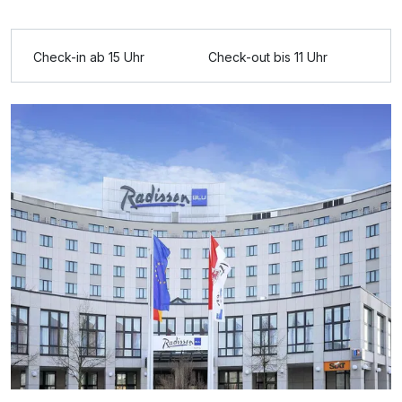
2 Erwachsene
Check-in ab 15 Uhr
Check-out bis 11 Uhr
Ausstattung
Zusatznächte
Für 2 Tage
103,00 €
p.P. ab
Juniorsuite/n
2 Erwachsene und 1 Kind
Ausstattung