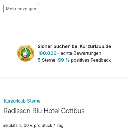
Mehr anzeigen
Flasche Rotwein
29,00 €
pro Stück
Flasche Sekt
24,00 €
pro Stück
Flasche Weisswein
29,00 €
Sicher buchen bei Kurzurlaub.de
pro Stück
100.000+
echte Bewertungen
5
Sterne,
99 %
positives Feedback
Strauß rote Rosen
30,00 €
pro Stück
Kurzurlaub Sterne
Radisson Blu Hotel Cottbus
Parkplatz 15,00 € pro Stück / Tag