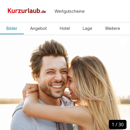
Wertgutscheine
Bilder
Angebot
Hotel
Lage
Weitere
1
1
/
/
30
30