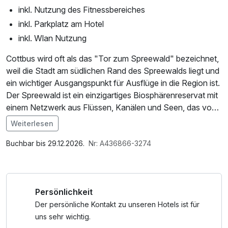
inkl. Nutzung des Fitnessbereiches
inkl. Parkplatz am Hotel
inkl. Wlan Nutzung
Cottbus wird oft als das "Tor zum Spreewald" bezeichnet,
weil die Stadt am südlichen Rand des Spreewalds liegt und
ein wichtiger Ausgangspunkt für Ausflüge in die Region ist.
Der Spreewald ist ein einzigartiges Biosphärenreservat mit
einem Netzwerk aus Flüssen, Kanälen und Seen, das von
den Sorben, einer slawischen Minderheit, geprägt ist.
Weiterlesen
Im Angebot enthalten
Cottbus hat eine enge Verbindung zur sorbischen Kultur,
Leihbademantel, Nutzung des Fitnessbereichs, W-LAN
Buchbar bis 29.12.2026.
Nr: A436866-3274
die im Spreewald weit verbreitet ist. Die sorbische
Nutzung / Internetnutzung
Minderheit hat ihre eigene Sprache, Kultur und Traditionen,
die in Cottbus und anderen sorbischen Gemeinden in der
Persönlichkeit
Region gepflegt werden. Insgesamt ist Cottbus ein
wichtiger Ausgangspunkt für Reisen in den Spreewald und
Der persönliche Kontakt zu unseren Hotels ist für
eine gute Möglichkeit, die Kultur und Geschichte dieser
uns sehr wichtig.