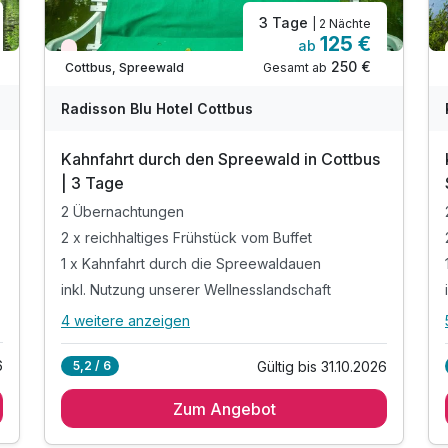
3 Tage
| 2 Nächte
125 €
ab
Nur noch Restplätze
250 €
Gesamt ab
Cottbus, Spreewald
Radisson Blu Hotel Cottbus
Kahnfahrt durch den Spreewald in Cottbus
| 3 Tage
2 Übernachtungen
2 x reichhaltiges Frühstück vom Buffet
1 x Kahnfahrt durch die Spreewaldauen
inkl. Nutzung unserer Wellnesslandschaft
4 weitere anzeigen
Alle Inklusivleistungen
8 enthalten
6
Gültig bis 31.10.2026
5,2 / 6
2 Übernachtungen
Zum Angebot
2 x reichhaltiges Frühstück vom Buffet
1 x Kahnfahrt durch die Spreewaldauen