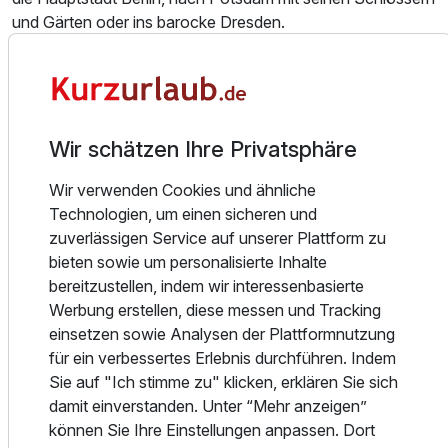
und Gärten oder ins barocke Dresden.
Jedes der 236 Hotelzimmer in Cottbus ist zeitlos-klassisch
eingerichtet und mit allen Annehmlichkeiten eines
erstklassigen Hotels ausgestattet. Die edlen Hölzer in
Kirschbaum setzen behagliche Akzente und kreieren eine
Wir schätzen Ihre Privatsphäre
angenehme Atmosphäre in den Hotelzimmern. Einige der
Zimmer haben einen Balkon, von dem man einen
Wir verwenden Cookies und ähnliche
wunderschönen Ausblick auf die Stadt hat. Die Zimmer
Technologien, um einen sicheren und
sind ausgestattet mit kostenfreiem Internetzugang über W-
zuverlässigen Service auf unserer Plattform zu
LAN und Flat-Screen Fernseher. Als Hotelgast genießt
bieten sowie um personalisierte Inhalte
man die freie Benutzung des Wellnessbereiches.
bereitzustellen, indem wir interessenbasierte
Werbung erstellen, diese messen und Tracking
Der Großteil der Zimmer sind Nichtraucherzimmer.
einsetzen sowie Analysen der Plattformnutzung
Zusätzlich stehen Executive Class Zimmer mit Balkon, ein
für ein verbessertes Erlebnis durchführen. Indem
behindertengerechtes Zimmer, eine Executive Suite mit
Sie auf "Ich stimme zu" klicken, erklären Sie sich
Terrasse sowie spezielle Zimmer mit Allergiker-Bettwäsche
damit einverstanden. Unter “Mehr anzeigen”
zur Verfügung.
können Sie Ihre Einstellungen anpassen. Dort