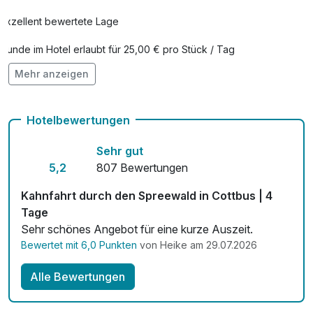
Exzellent bewertete Lage
Hunde im Hotel erlaubt für 25,00 € pro Stück / Tag
Mehr anzeigen
Auch vegetarische Speisen
Fahrradverleih
Hotelbewertungen
Fitnessgeräte stehen bereit
Sehr gut
Kostenloses W-LAN
5,2
807 Bewertungen
Zimmerservice verfügbar
Kahnfahrt durch den Spreewald in Cottbus | 4
Tage
Mit Hotelbar
Sehr schönes Angebot für eine kurze Auszeit.
Bewertet mit 6,0 Punkten
von Heike am 29.07.2026
Alle Bewertungen