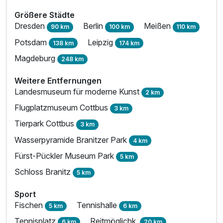
Größere Städte
Dresden
Berlin
Meißen
90 km
100 km
110 km
Potsdam
Leipzig
138 km
174 km
Magdeburg
248 km
Weitere Entfernungen
Landesmuseum für moderne Kunst
2 km
Flugplatzmuseum Cottbus
3 km
Tierpark Cottbus
3 km
Wasserpyramide Branitzer Park
4 km
Fürst-Pückler Museum Park
5 km
Schloss Branitz
5 km
Sport
Fischen
Tennishalle
5 km
6 km
Tennisplatz
Reitmöglichk.
6 km
20 km