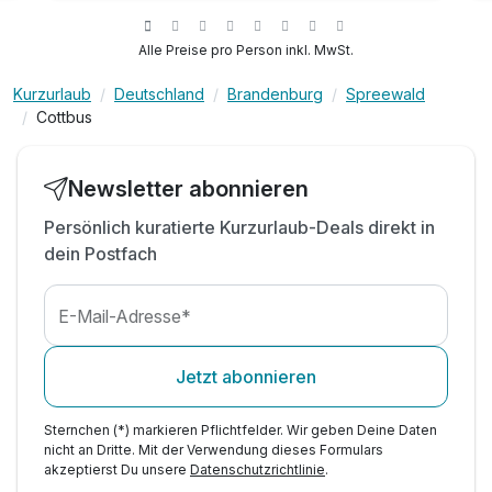
inkl. Nutzung unserer Wellnesslandschaft
inkl. Pool mit Blick über die Stadt & Saunanutzung
Alle Preise pro Person inkl. MwSt.
inkl. Nutzung des Fitnessbereiches
Kurzurlaub
Deutschland
Brandenburg
Spreewald
inkl. Parkplatz am Hotel
Cottbus
inkl. Wlan Nutzung
Newsletter abonnieren
Persönlich kuratierte Kurzurlaub-Deals direkt in
dein Postfach
E-Mail-Adresse*
Jetzt abonnieren
Sternchen (*) markieren Pflichtfelder. Wir geben Deine Daten
nicht an Dritte. Mit der Verwendung dieses Formulars
akzeptierst Du unsere
Datenschutzrichtlinie
.