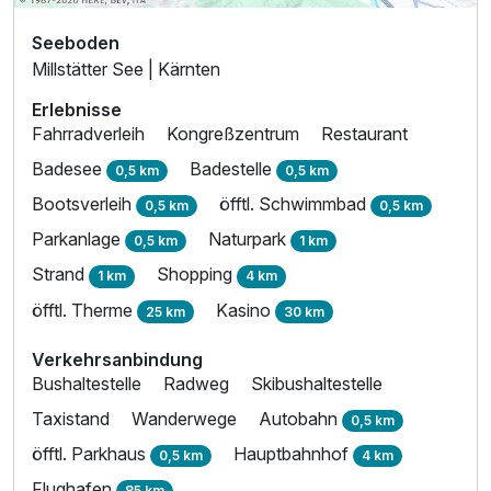
Seeboden
Millstätter See | Kärnten
Erlebnisse
Fahrradverleih
Kongreßzentrum
Restaurant
Badesee
Badestelle
0,5 km
0,5 km
Bootsverleih
öfftl. Schwimmbad
0,5 km
0,5 km
Parkanlage
Naturpark
0,5 km
1 km
Strand
Shopping
1 km
4 km
öfftl. Therme
Kasino
25 km
30 km
Verkehrsanbindung
Bushaltestelle
Radweg
Skibushaltestelle
Taxistand
Wanderwege
Autobahn
0,5 km
öfftl. Parkhaus
Hauptbahnhof
0,5 km
4 km
Flughafen
85 km