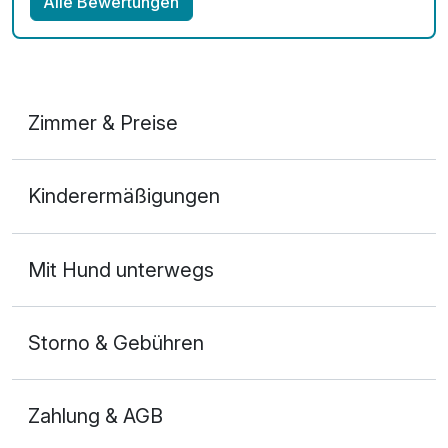
Alle Bewertungen
Zimmer & Preise
Doppelzimmer Basis
Kinderermäßigungen
2 Erwachsene
Mit Hund unterwegs
Storno & Gebühren
Zahlung & AGB