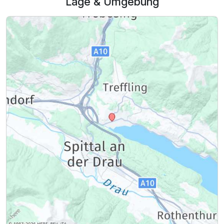
Lage & Umgebung
Ausstattung
Zusatznächte
Für 4 Tage
315,00 €
p.P. ab