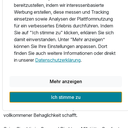
bereitzustellen, indem wir interessenbasierte
Massagedüsen, Bodensprudel und einer
Werbung erstellen, diese messen und Tracking
Gegenschwimmanlage verspricht heilende Wirkung bei
einsetzen sowie Analysen der Plattformnutzung
Verspannungen und zeigt sich als idealer Helfer nach
für ein verbessertes Erlebnis durchführen. Indem
einem Aktivtag. Im Fitnessraum können Sie kräftig
Sie auf "Ich stimme zu" klicken, erklären Sie sich
schwitzen und strampeln. Hier findet ein Sportlerherz alles,,
damit einverstanden. Unter “Mehr anzeigen”
was man für Ausdauer- und Krafttraining benötigt.
können Sie Ihre Einstellungen anpassen. Dort
Vollkommenste Ruhe finden erwartet Sie im Wolkenraum
Ausstattung
finden Sie auch weitere Informationen oder direkt
mit entspannenden Liegen und beruhigendem Farbspiel.
in unserer
Datenschutzerklärung
.
Zusatznächte
In den Sommermonaten können Hotelgäste die
erfrischende Feingefühloase im Freien genießen. Der
natürlich gestaltete Badeteich ist mit gemütlichen
Mehr anzeigen
Für 4 Tage
408,00 €
p.P. ab
Liegenischen aus Hartholz und Bambusstöcken
ausgestattet. Vor allem abends wird der Badeteich zum
Ich stimme zu
Geheimtipp für Romantiker, wenn sich das Licht zahlreicher
Kerzen sanft im Teichwasser spiegelt und ein Ambiente
vollkommener Behaglichkeit schafft.
Doppelzimmer Superior
2 Erwachsene