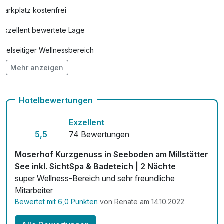
Parkplatz kostenfrei
Exzellent bewertete Lage
Vielseitiger Wellnessbereich
Mehr anzeigen
Hunde im Hotel nicht erlaubt
Auch vegetarische Speisen
Hotelbewertungen
Fahrradverleih
Exzellent
Fitnessgeräte stehen bereit
5,5
74 Bewertungen
Kostenloses W-LAN
Moserhof Kurzgenuss in Seeboden am Millstätter
See inkl. SichtSpa & Badeteich | 2 Nächte
Zimmerservice verfügbar
super Wellness-Bereich und sehr freundliche
Mitarbeiter
Mit Hotelbar
Bewertet mit 6,0 Punkten
von Renate am 14.10.2022