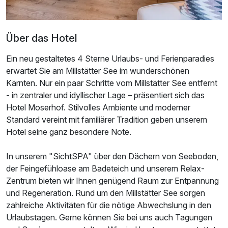
Über das Hotel
Ein neu gestaltetes 4 Sterne Urlaubs- und Ferienparadies
erwartet Sie am Millstätter See im wunderschönen
Kärnten. Nur ein paar Schritte vom Millstätter See entfernt
- in zentraler und idyllischer Lage – präsentiert sich das
Hotel Moserhof. Stilvolles Ambiente und moderner
Standard vereint mit familiärer Tradition geben unserem
Hotel seine ganz besondere Note.
Ausstattung
In unserem "SichtSPA" über den Dächern von Seeboden,
Zusatznächte
der Feingefühloase am Badeteich und unserem Relax-
Zentrum bieten wir Ihnen genügend Raum zur Entpannung
und Regeneration. Rund um den Millstätter See sorgen
Für 4 Tage
450,00 €
p.P. ab
zahlreiche Aktivitäten für die nötige Abwechslung in den
Urlaubstagen. Gerne können Sie bei uns auch Tagungen