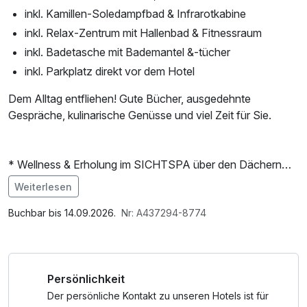
inkl. Kamillen-Soledampfbad & Infrarotkabine
inkl. Relax-Zentrum mit Hallenbad & Fitnessraum
inkl. Badetasche mit Bademantel &-tücher
inkl. Parkplatz direkt vor dem Hotel
Dem Alltag entfliehen! Gute Bücher, ausgedehnte
Gespräche, kulinarische Genüsse und viel Zeit für Sie.
* Wellness & Erholung im SICHTSPA über den Dächern
Seebodens
Weiterlesen
Kräfte Sammeln in folgenden Saunen:
Im Angebot enthalten
Heublumen-Sanarium mit Seeblick (55° C)
Saunabenutzung, Saunatuch, Parkplatz, 1 x kleines
Buchbar bis 14.09.2026.
Nr: A437294-8774
Zirben-Sauna mit Blick auf den Sportberg Goldeck (95°C)
Abschiedsgeschenk, Nutzung des Fitnessbereichs,
Kamillen-Soledampfbad mit Farbspiel
Nutzung des Wellnessbereichs, W-LAN Nutzung /
Infrarotkabine mit Ausblick auf das Gmeineck
Internetnutzung, Badetasche mit Bademantel und -tücher
Persönlichkeit
Der persönliche Kontakt zu unseren Hotels ist für