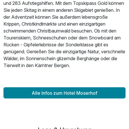
und 283 Aufstiegshilfen. Mit dem Topskipass Gold können
Für 4 Tage
432,00 €
p.P. ab
Sie jeden Skitag in einem anderen Skigebiet genießen. In
der Adventzeit können Sie außerdem lebensgroße
Krippen, Christkindlmärkte und einen einzigartigen
schwimmenden Christbaumwald besuchen. Ob mit den
Tourenskiern, Schneeschuhen oder dem Snowboard am
Einzelzimmer
Rücken - Gipfelerlebnisse der Sonderklasse gibt es
1 Erwachsenen
genügend. Genießen Sie die einzigartige Natur, verschneite
Wälder, im Sonnenschein glizernde Berghänge oder die
Tierwelt in den Kärntner Bergen.
Alle Infos zum Hotel Moserhof