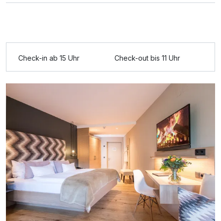
Ausstattung
Check-in ab 15 Uhr
Check-out bis 11 Uhr
Zusatznächte
Für 4 Tage
375,00 €
p.P. ab
Doppelzimmer Deluxe
2 Erwachsene und 2 Kinder