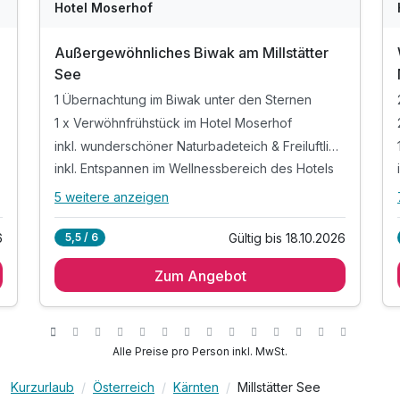
Hotel Moserhof
Außergewöhnliches Biwak am Millstätter
See
1 Übernachtung im Biwak unter den Sternen
1 x Verwöhnfrühstück im Hotel Moserhof
liege
inkl. wunderschöner Naturbadeteich & Freiluftliege
els**
inkl. Entspannen im Wellnessbereich des Hotels
5 weitere anzeigen
Alle Inklusivleistungen
9 enthalten
6
Gültig bis 18.10.2026
5,5 / 6
1 Übernachtung im Biwak unter den Sternen
Zum Angebot
1 x Verwöhnfrühstück im Hotel Moserhof
inkl. wunderschöner Naturbadeteich &
Freiluftliege
inkl. Entspannen im Wellnessbereich des Hotels
Alle Preise pro Person inkl. MwSt.
inkl. Heublumen-Sanarium, Zirben-Sauna &
Terrasse
Kurzurlaub
Österreich
Kärnten
Millstätter See