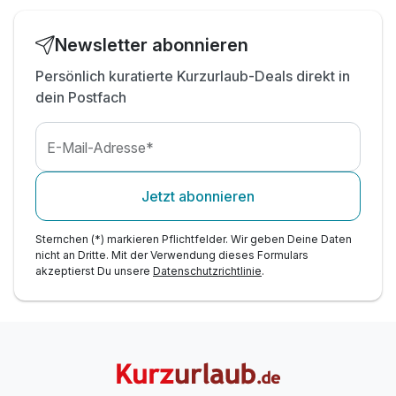
inkl. Kamillen-Soledampfbad & Infrarotkabine
inkl. Relax-Zentrum mit Hallenbad & Fitnessraum
Newsletter abonnieren
inkl. Badetasche mit Bademantel &-tücher
inkl. Parkplatz direkt vor dem Hotel
Persönlich kuratierte Kurzurlaub-Deals direkt in
dein Postfach
E-Mail-Adresse*
Jetzt abonnieren
Sternchen (*) markieren Pflichtfelder. Wir geben Deine Daten
nicht an Dritte. Mit der Verwendung dieses Formulars
akzeptierst Du unsere
Datenschutzrichtlinie
.