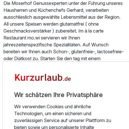
Die Moserhof Genussexperten unter der Führung unseres
Hausherren und Küchenchefs Gerhard, verarbeiten
Zusatznächte
ausschlieslich ausgewählte Lebensmittel aus der Region.
All unsere Speisen werden glutamatfrei ( ohne
Geschmacksverstärker ) zubereitet. Im à la carte
Für 4 Tage
417,00 €
p.P. ab
Restaurant mo.wi servieren wir Ihnen
jahreszeitenspezifische Spezialitäten. Auf Wunsch
bereiten wir Ihnen auch Schon-, glutenfreie-, lactosefreie-
oder Diätkost zu. Starten Sie den tag mit einem
Frühstücksbuffet der Extraklasse mit frischgepressten
Doppelzimmer Privilege
Säften, Müsliecke und Teebar - Morgenluxus bis 11 Uhr.
2 Erwachsene
Entspannen und Relaxen können Sie über den Dächern
von Seeboden. Das Moserhof SichtSPA verfügt über ein
Wir schätzen Ihre Privatsphäre
Sanarium (55 °C), einer finnischen Zirben-Sauna (95 °C),
Wir verwenden Cookies und ähnliche
ein Sole-Dampfbad mit Farbspiel, einer Infrarotkabine und
Technologien, um einen sicheren und
einer Saunaterrasse zum frische Luft schnappen. Nach
zuverlässigen Service auf unserer Plattform zu
dem Saunieren genießen Sie eine Tasse Tee oder
bieten sowie um personalisierte Inhalte
Quellwasser von unserer Tee-Ecke. Das Hallenbad mit