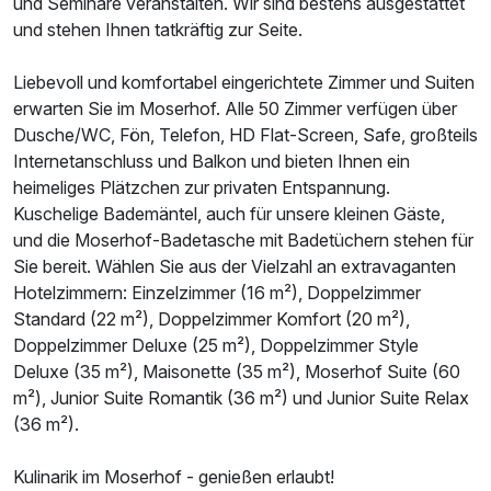
und Seminare veranstalten. Wir sind bestens ausgestattet
und stehen Ihnen tatkräftig zur Seite.
Doppelzimmer Gartenblick
Liebevoll und komfortabel eingerichtete Zimmer und Suiten
2 Erwachsene
erwarten Sie im Moserhof. Alle 50 Zimmer verfügen über
Dusche/WC, Fön, Telefon, HD Flat-Screen, Safe, großteils
Internetanschluss und Balkon und bieten Ihnen ein
heimeliges Plätzchen zur privaten Entspannung.
Kuschelige Bademäntel, auch für unsere kleinen Gäste,
und die Moserhof-Badetasche mit Badetüchern stehen für
Sie bereit. Wählen Sie aus der Vielzahl an extravaganten
Hotelzimmern: Einzelzimmer (16 m²), Doppelzimmer
Standard (22 m²), Doppelzimmer Komfort (20 m²),
Doppelzimmer Deluxe (25 m²), Doppelzimmer Style
Deluxe (35 m²), Maisonette (35 m²), Moserhof Suite (60
m²), Junior Suite Romantik (36 m²) und Junior Suite Relax
(36 m²).
Kulinarik im Moserhof - genießen erlaubt!
Ausstattung