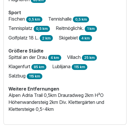
Sport
Fischen
Tennishalle
0,5 km
0,5 km
Tennisplatz
Reitmöglichk.
0,5 km
1 km
Golfplatz 18 L.
Skigebiet
2 km
4 km
Größere Städte
Spittal an der Drau
Villach
4 km
25 km
Klagenfurt
Lublijana
85 km
115 km
Salzbug
115 km
Weitere Entfernungen
Alpen Adria Trail 0,5km Drauradweg 2km H²O
Höhenwandersteig 2km Div. Klettergärten und
Klettersteige 0,5-4km