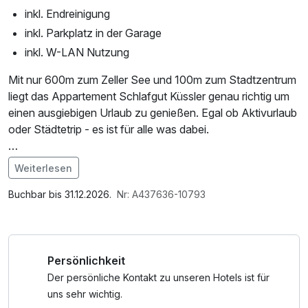
inkl. Endreinigung
inkl. Parkplatz in der Garage
inkl. W-LAN Nutzung
Mit nur 600m zum Zeller See und 100m zum Stadtzentrum
liegt das Appartement Schlafgut Küssler genau richtig um
einen ausgiebigen Urlaub zu genießen. Egal ob Aktivurlaub
oder Städtetrip - es ist für alle was dabei.
*Die Sommerkarte bietet viele Vergünstigungen und ist
Weiterlesen
dein Ticket für freie Fahrt mit den Öffis und Bergbahnen!
Im Angebot enthalten
Diese Attraktionen & Aktivitäten sind inkludiert:
Saunabenutzung, Parkplatz, W-LAN Nutzung /
Buchbar bis 31.12.2026.
Nr: A437636-10793
Internetnutzung
° Fahrt auf das Kitzsteinhorn
° Fahrt auf die Schmittenhöhe
Persönlichkeit
° Eintritt in die Strandbäder Zeller See
° Eintritt zu den Hochgebirgsstauseen Kaprun
Der persönliche Kontakt zu unseren Hotels ist für
° Eintritt in den Wild- & Erlebnispark
uns sehr wichtig.