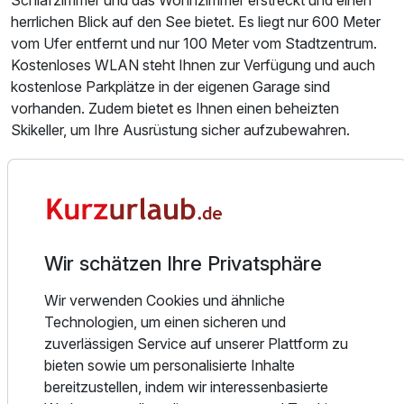
Schlafzimmer und das Wohnzimmer erstreckt und einen
herrlichen Blick auf den See bietet. Es liegt nur 600 Meter
vom Ufer entfernt und nur 100 Meter vom Stadtzentrum.
Kostenloses WLAN steht Ihnen zur Verfügung und auch
kostenlose Parkplätze in der eigenen Garage sind
vorhanden. Zudem bietet es Ihnen einen beheizten
Skikeller, um Ihre Ausrüstung sicher aufzubewahren.
Das Apartment erstreckt sich über 2 Etagen und verfügt
über 4 Schlafzimmer, ein Wohnzimmer mit einem
zusätzlichen Schlafsofa, eine voll ausgestattete Küche,
einen Hauswirtschaftsraum, 2 Badezimmer sowie eine
private Sauna! Darüber hinaus bietet es eine ungestörte
Wir schätzen Ihre Privatsphäre
Sonnenterrasse mit einem atemberaubenden 360-Grad-
Wir verwenden Cookies und ähnliche
Blick auf die malerische Kulisse von See und Bergen.
Technologien, um einen sicheren und
zuverlässigen Service auf unserer Plattform zu
Zell am See ist ein ganzjährig attraktives Reiseziel, das für
bieten sowie um personalisierte Inhalte
jeden etwas zu bieten hat. Egal, ob Sie zum Skifahren,
bereitzustellen, indem wir interessenbasierte
Wandern, Schwimmen, Surfen, Golfspielen, Shoppen oder