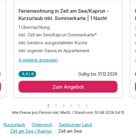
Ferienwohnung in Zell am See/Kaprun -
Kurzurlaub inkl. Sommerkarte | 1 Nacht
1 Übernachtung
inkl. Zell am See/Kaprun Sommerkarte*
inkl. bestens ausgestatteter Küche
inkl. eigener Sauna im Appartement
4 weitere anzeigen
Alle Inklusivleistungen
8 enthalten
6
Gültig bis 31.12.2026
5,0 / 6
1 Übernachtung
Zum Angebot
inkl. Zell am See/Kaprun Sommerkarte*
inkl. bestens ausgestatteter Küche
inkl. eigener Sauna im Appartement
inkl. uneinsehbarer Sonnenterrasse mit 360°
Alle Preise pro Person inkl. MwSt. / Stand vom 10.08.2026 04:15
Blick
inkl. Endreinigung
Kurzurlaub
Österreich
Salzburger Land
Zell am See / Kaprun
Zell am See
inkl. Parkplatz in der Garage