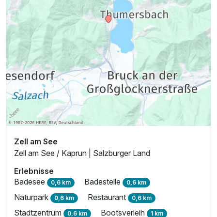
Zell am See
Zell am See / Kaprun | Salzburger Land
Erlebnisse
Badesee
Badestelle
0,6 km
0,6 km
Naturpark
Restaurant
0,6 km
0,6 km
Stadtzentrum
Bootsverleih
0,6 km
1 km