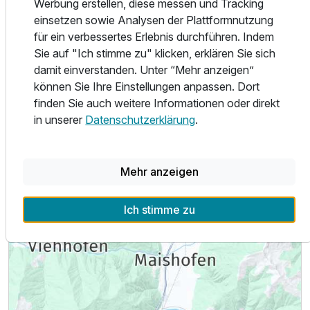
Werbung erstellen, diese messen und Tracking
für andere Aktivitäten kommen, hier gibt es unzählige
einsetzen sowie Analysen der Plattformnutzung
Möglichkeiten, die Ihren Aufenthalt unvergesslich machen.
für ein verbessertes Erlebnis durchführen. Indem
Sie auf "Ich stimme zu" klicken, erklären Sie sich
damit einverstanden. Unter “Mehr anzeigen”
können Sie Ihre Einstellungen anpassen. Dort
Alle Infos zum Schlafgut Küssler
finden Sie auch weitere Informationen oder direkt
in unserer
Datenschutzerklärung
.
Mehr anzeigen
Lage & Umgebung
Ich stimme zu