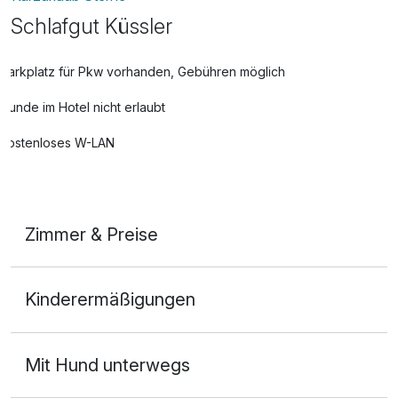
Schlafgut Küssler
Parkplatz für Pkw vorhanden, Gebühren möglich
Hunde im Hotel nicht erlaubt
Kostenloses W-LAN
Zimmer & Preise
Appartement/s
Kinderermäßigungen
8 Erwachsene
Mit Hund unterwegs