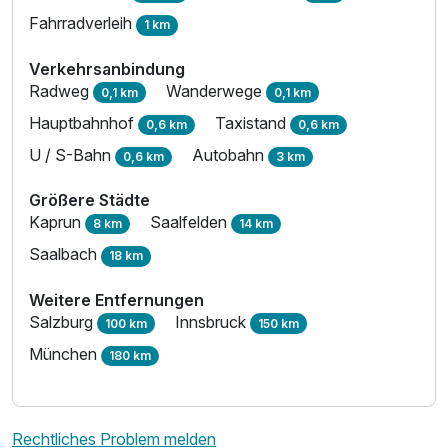
Fahrradverleih
1 km
Verkehrsanbindung
Radweg
Wanderwege
0,1 km
0,1 km
Hauptbahnhof
Taxistand
0,6 km
0,6 km
U / S-Bahn
Autobahn
0,6 km
3 km
Größere Städte
Kaprun
Saalfelden
8 km
14 km
Saalbach
18 km
Weitere Entfernungen
Salzburg
Innsbruck
100 km
150 km
München
180 km
Rechtliches Problem melden