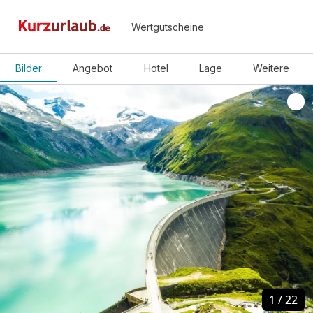
Wertgutscheine
Bilder
Angebot
Hotel
Lage
Weitere
1
1
/
/
22
22