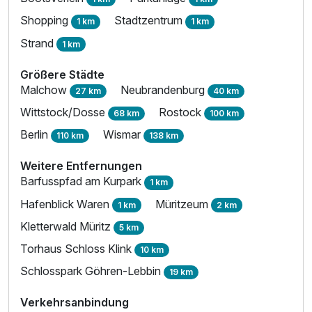
Shopping
Stadtzentrum
1 km
1 km
Strand
1 km
Größere Städte
Malchow
Neubrandenburg
27 km
40 km
Wittstock/Dosse
Rostock
68 km
100 km
Berlin
Wismar
110 km
138 km
Weitere Entfernungen
Barfusspfad am Kurpark
1 km
Hafenblick Waren
Müritzeum
1 km
2 km
Kletterwald Müritz
5 km
Torhaus Schloss Klink
10 km
Schlosspark Göhren-Lebbin
19 km
Verkehrsanbindung