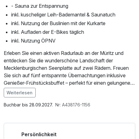
- Sauna zur Entspannung
inkl. kuscheliger Leih-Bademantel & Saunatuch
inkl. Nutzung der Buslinien mit der Kurkarte
inkl. Aufladen der E-Bikes täglich
inkl. Nutzung ÖPNV
Erleben Sie einen aktiven Radurlaub an der Müritz und
entdecken Sie die wunderschöne Landschaft der
Mecklenburgischen Seenplatte auf zwei Rädern. Freuen
Sie sich auf fünf entspannte Übernachtungen inklusive
Genießer-Frühstücksbuffet – perfekt für einen gelungenen
Start in Ihre Tagestouren.
Weiterlesen
Im Angebot enthalten
Mit Ihrer Radfahrerkarte für die Müritz und Umgebung
Saunabenutzung, Leihbademantel, Nutzung des
Buchbar bis 28.09.2027.
Nr: A438176-1156
erkunden Sie idyllische Seen, kleine Dörfer, weite Felder
Wellnessbereichs, W-LAN Nutzung / Internetnutzung,
und traumhafte Naturwege. Dank der täglichen E-Bike-
kostenfreie Nutzung öffentl. Nahverkehr
Lademöglichkeit und der Nutzung von Buslinien und ÖPNV
Persönlichkeit
mit der Kurkarte bleiben Sie während Ihres Aufenthalts