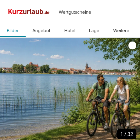
Wertgutscheine
Bilder
Angebot
Hotel
Lage
Weitere
1
1
/
/
32
32