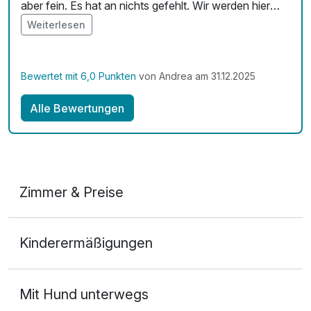
aber fein. Es hat an nichts gefehlt. Wir werden hier
pro Person (25 Minuten)
nicht das letzte Mal gewesen sein.
Weiterlesen
Salz-Öl Massage für den Rücken
49,00 €
pro Person (30 Minuten)
Bewertet mit 6,0 Punkten
von Andrea am 31.12.2025
Strauß Blumen
25,00 €
Alle Bewertungen
pro Stück
Zeit der Elemente Ganzkörpermassage
70,00 €
pro Person (60 Minuten)
Zimmer & Preise
Zeit der Elemente Rückenmassage
60,00 €
Doppelzimmer mit Balkon
pro Person (45 Minuten)
Kinderermäßigungen
2 Erwachsene und 1 Kind
Mit Hund unterwegs