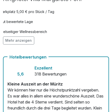
entspannen für 2 Personen
pro Stück (60 Minuten)
Parkplatz 5,00 € pro Stück / Tag
Gut bewertete Lage
Ganz-Körpermassage
69,00 €
pro Person (50 Minuten)
Vielseitiger Wellnessbereich
Mehr anzeigen
Hunde im Hotel nicht erlaubt
Gesicht Basisbehandlung
59,00 €
Auch vegetarische Speisen
pro Person (50 Minuten)
Hotelbewertungen
Fahrradverleih
RASUL - Orientalisches Pflegezeremoniell
45,00 €
Exzellent
Kostenloses W-LAN
pro Person (60 Minuten)
5,6
318 Bewertungen
Zimmerservice verfügbar
Kleine Auszeit an der Müritz
Rosenblütenbad für Zwei
70,00 €
Wir können hier nur die Höchstpunktzahl vergeben.
Mit Hotelbar
pro Stück (40 Minuten)
Es war alles in allem eine wunderschöne Auszeit. Das
Hotel hat die 4 Sterne verdient. Sind selten so
freundlich durch die drei Tage begleitet wurden. Klein
Rückenmassage
49,00 €