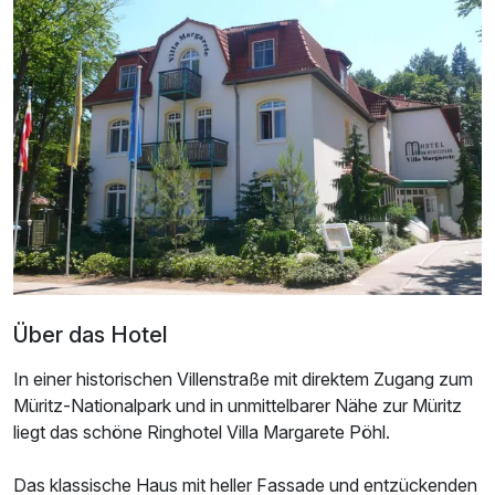
Ausstattung
Zusatznächte
Für 6 Tage
724,00 €
p.P. ab
Doppelzimmer Superior
Über das Hotel
2 Erwachsene und 1 Kind
In einer historischen Villenstraße mit direktem Zugang zum
Müritz-Nationalpark und in unmittelbarer Nähe zur Müritz
liegt das schöne Ringhotel Villa Margarete Pöhl.
Das klassische Haus mit heller Fassade und entzückenden