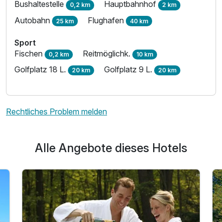
Bushaltestelle
Hauptbahnhof
0,2 km
2 km
Autobahn
Flughafen
25 km
40 km
Sport
Fischen
Reitmöglichk.
0,2 km
10 km
Golfplatz 18 L.
Golfplatz 9 L.
20 km
20 km
Rechtliches Problem melden
Alle Angebote dieses Hotels