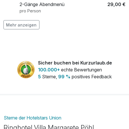
2-Gänge Abendmenü
29,00 €
pro Person
Mehr anzeigen
3-Gänge Abendmenü
39,00 €
pro Person
4 Gänge Candle Light Dinner
49,00 €
pro Person
Sicher buchen bei Kurzurlaub.de
100.000+
echte Bewertungen
Bad nach Wahl
35,00 €
5
Sterne,
99 %
positives Feedback
pro Person (25 Minuten)
FLOATARIUM - eintauchen und
85,00 €
entspannen
pro Person (60 Minuten)
Sterne der Hotelstars Union
Ringhotel Villa Margarete Pöhl
FLOATARIUM - eintauchen und
125,00 €