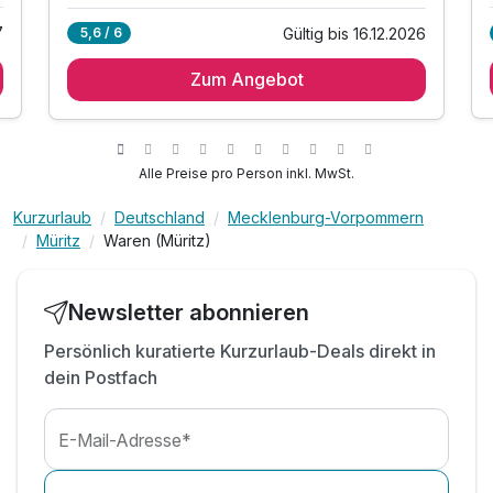
7
Gültig bis 16.12.2026
5,6 / 6
2 Übernachtungen
Zum Angebot
2 x Genießer-Frühstücksbuffet
1 x 1 Flasche Wasser bei Anreise auf dem Zimmer
inkl. flauschiger Bademantel für den Aufenhalt
inkl. Wohlfühlzeit in der Sauna
Alle Preise pro Person inkl. MwSt.
inkl. freies W-LAN
Kurzurlaub
Deutschland
Mecklenburg-Vorpommern
Müritz
Waren (Müritz)
Newsletter abonnieren
Persönlich kuratierte Kurzurlaub-Deals direkt in
dein Postfach
E-Mail-Adresse*