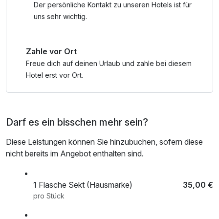
flexibel und mobil.
Der persönliche Kontakt zu unseren Hotels ist für
uns sehr wichtig.
Nach einem aktiven Tag entspannen Sie im ruhigen
SilvaSPA mit Sauna und Wellnessbereich. Ein kuscheliger
Zahle vor Ort
Leih-Bademantel und Saunatuch stehen Ihnen dabei zur
Verfügung.
Freue dich auf deinen Urlaub und zahle bei diesem
Hotel erst vor Ort.
Am Abend genießen Sie ein 3-Gänge-Abendmenü mit
Wahlmöglichkeit und lassen den Tag entspannt ausklingen.
Darf es ein bisschen mehr sein?
Eine perfekte Kombination aus Radfahren, Natur, Genuss
und Wellness an der Müritz.
Diese Leistungen können Sie hinzubuchen, sofern diese
nicht bereits im Angebot enthalten sind.
1 Flasche Sekt (Hausmarke)
35,00 €
pro Stück