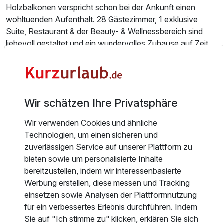
Holzbalkonen verspricht schon bei der Ankunft einen
wohltuenden Aufenthalt. 28 Gästezimmer, 1 exklusive
Suite, Restaurant & der Beauty- & Wellnessbereich sind
liebevoll gestaltet und ein wundervolles Zuhause auf Zeit.
Das Heilbad Waren mit seinem Kurpark, seiner historischen
Altstadt und der neuen Hafenanlage lädt zum ausgiebigen
Flanieren ein.
Wir schätzen Ihre Privatsphäre
Im Restaurant Villa Margarete lässt man sich mit direktem
Wir verwenden Cookies und ähnliche
Blick in den Müritz-Nationalpark vom kompetenten
Technologien, um einen sicheren und
Serviceteam verwöhnen. Die lauen Sommertage genießt
zuverlässigen Service auf unserer Plattform zu
man am besten auf der Terrasse direkt am Waldrand.
bieten sowie um personalisierte Inhalte
Der Küchenmeister bietet einige kulinarische Genüsse.
bereitzustellen, indem wir interessenbasierte
Deshalb sollten Sie es nicht versäumen, eines unser
Werbung erstellen, diese messen und Tracking
typischen Mecklenburger Gerichte oder Müritz-
einsetzen sowie Analysen der Plattformnutzung
Fischgerichte zu probieren.
für ein verbessertes Erlebnis durchführen. Indem
Aber auch saisonbedingte Gerichte und andere kreative
Sie auf "Ich stimme zu" klicken, erklären Sie sich
Kompositionen stehen auf der Speisekarte.