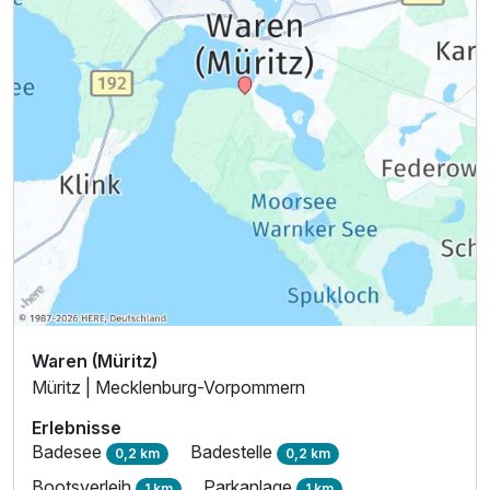
Zusatznächte
Für 6 Tage
798,00 €
p.P. ab
Waren (Müritz)
Müritz | Mecklenburg-Vorpommern
Erlebnisse
Badesee
Badestelle
0,2 km
0,2 km
Bootsverleih
Parkanlage
1 km
1 km