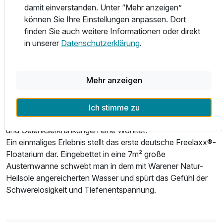
damit einverstanden. Unter “Mehr anzeigen”
Ausstattung
können Sie Ihre Einstellungen anpassen. Dort
Als erstes Hotel in Waren und Umgebung werden im
finden Sie auch weitere Informationen oder direkt
SilvaSpa des 4-Sterne-Hotels therapeutische
Zusatznächte
in unserer
Datenschutzerklärung
.
Anwendungen mit der Warener Natur-Heilsole in Form von
Bädern in der Meeresbrandungswanne, im Sole-
Für 6 Tage
699,00 €
p.P. ab
Dampfbad, sowie Waschungen und Packungen im
Mehr anzeigen
Softpack angeboten.
Die Warener Natur-Heilsole wird in Waren aus einer Tiefe
Ich stimme zu
von 1 550 Metern gewonnen und ist nicht nur bei Haut-
und Gelenkserkrankungen eine Wohltat.
Einzelzimmer
Ein einmaliges Erlebnis stellt das erste deutsche Freelaxx®-
1 Erwachsenen und 1 Kind
Floatarium dar. Eingebettet in eine 7m² große
Austernwanne schwebt man in dem mit Warener Natur-
Heilsole angereicherten Wasser und spürt das Gefühl der
Schwerelosigkeit und Tiefenentspannung.