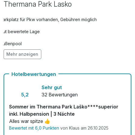
Thermana Park Lasko
Parkplatz für Pkw vorhanden, Gebühren möglich
Gut bewertete Lage
Außenpool
Mehr anzeigen
Vielseitiger Wellnessbereich
Hunde im Hotel erlaubt für 20,00 € pro Stück / Nacht
Hotelbewertungen
Fahrradverleih
Sehr gut
Fitnessgeräte stehen bereit
5,2
32 Bewertungen
Kostenloses W-LAN
Sommer im Thermana Park Laško****superior
inkl. Halbpension | 3 Nächte
Zimmerservice verfügbar
Alles war spitze 👍
Bewertet mit 6,0 Punkten
von Klaus am 26.10.2025
Mit Hotelbar