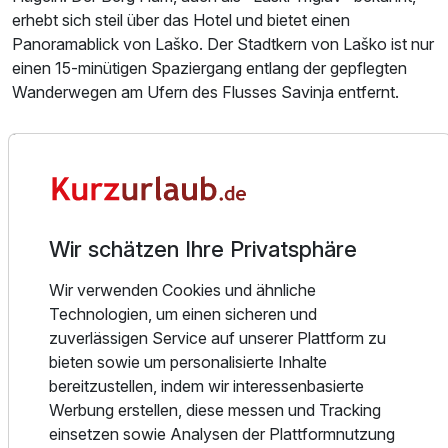
Doppelzimmer Standard
erhebt sich steil über das Hotel und bietet einen
2 Erwachsene und 2 Kinder
Panoramablick von Laško. Der Stadtkern von Laško ist nur
einen 15-minütigen Spaziergang entlang der gepflegten
Wanderwegen am Ufern des Flusses Savinja entfernt.
Das Hotel bietet unendlich viele Möglichkeiten zur
Entspannung von Körper und Geist unter einem Dach.
Beginnen Sie Ihre Reise in der Thermalwassertrinkhalle und
beleben Sie Ihren Körper mit einen Glas des Laško
Thermalwassers. Das Thermalzentrum bietet Ihnen
Wir schätzen Ihre Privatsphäre
vielfältige und entspannende Wassererlebnisse unter der
einzigartigen Glaskuppel. In unseren Wellness Spa Zentrum
Wir verwenden Cookies und ähnliche
erwartet Sie eine große Auswahl an Massagen, Bädern
Technologien, um einen sicheren und
und anderen hochwertigen Entspannungs- und
zuverlässigen Service auf unserer Plattform zu
Pflegebehandlungen. Nur bei uns können Sie die
bieten sowie um personalisierte Inhalte
einzigartigen Bierwellness und Honigwellness
bereitzustellen, indem wir interessenbasierte
Ausstattung
Behandlungen genießen. Erleben Sie ein Stück von Indien
Werbung erstellen, diese messen und Tracking
im Thermana & Veda Ayurveda Zentrum, wo die
einsetzen sowie Analysen der Plattformnutzung