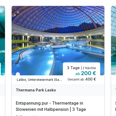
3 Tage
| 2 Nächte
200 €
ab
Verfügbar bis Dezember
400 €
Gesamt ab
Laško, Untersteiermark (Savinjska)
A
WAR
W
Thermana Park Lasko
D
202
2
Entspannung pur - Thermentage in
6
6
Slowenien mit Halbpension | 3 Tage