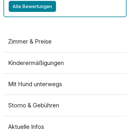
Alle Bewertungen
Zimmer & Preise
Doppelzimmer Komfort
Kinderermäßigungen
2 Erwachsene und 2 Kinder
Mit Hund unterwegs
Storno & Gebühren
Aktuelle Infos