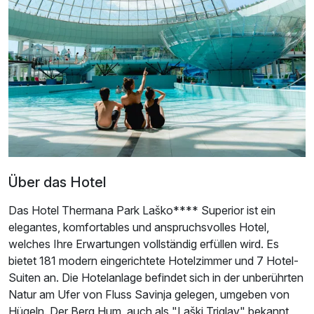
Über das Hotel
Ausstattung
Das Hotel Thermana Park Laško**** Superior ist ein
elegantes, komfortables und anspruchsvolles Hotel,
Für 3 Tage
324,00 €
p.P. ab
welches Ihre Erwartungen vollständig erfüllen wird. Es
bietet 181 modern eingerichtete Hotelzimmer und 7 Hotel-
Suiten an. Die Hotelanlage befindet sich in der unberührten
Natur am Ufer von Fluss Savinja gelegen, umgeben von
Hügeln. Der Berg Hum, auch als "Laški Triglav" bekannt,