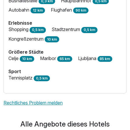
Bushaltestelle
Hauptbahnhof
0,3 km
0,5 km
Autobahn
Flughafen
12 km
90 km
Erlebnisse
Shopping
Stadtzentrum
0,5 km
0,5 km
Kongreßzentrum
10 km
Größere Städte
Celje
Maribor
Ljubljana
10 km
65 km
85 km
Sport
Tennisplatz
0,5 km
Rechtliches Problem melden
Alle Angebote dieses Hotels