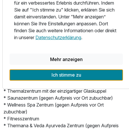
Für 3 Tage
ayurvedischen Behandlungen und Programme von
314,00 €
p.P. ab
für ein verbessertes Erlebnis durchführen. Indem
erfahrenen indischen Therapeuten aus dem Staat Kerala
Sie auf "Ich stimme zu" klicken, erklären Sie sich
im Süden Indiens, der Wiege und Weltzentrum von
damit einverstanden. Unter “Mehr anzeigen”
Ayurveda, ausgeführt werden. Entgiften Sie Ihren Körper
können Sie Ihre Einstellungen anpassen. Dort
und stärken Sie Ihre Gesundheit mit den Geheimnissen der
finden Sie auch weitere Informationen oder direkt
traditionellen indischen Medizin. Genießen Sie
in unserer
Datenschutzerklärung
.
Doppelzimmer Standard Plus
Gaumenfreuden in unseren Restaurants oder in der
2 Erwachsene und 2 Kinder
angenehmen Atmosphäre des Cafés mit einer großen
Auswahl an Getränken und Desserts aller Art. Das
Mehr anzeigen
abwechslungsreiche Animationsprogramm wird weiter
Ihren Urlaub bereichern und alle Generationen unterhalten.
Ich stimme zu
Die Bereiche des Hotels:
* Thermalzentrum mit der einzigartiger Glaskuppel
* Saunazentrum (gegen Aufpreis vor Ort zubuchbar)
* Wellness Spa Zentrum (gegen Aufpreis vor Ort
zubuchbar)
* Fitnesszentrum
* Thermana & Veda Ayurveda Zentrum (gegen Aufpreis