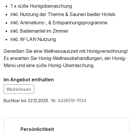
1 x süße Honigüberraschung
inkl. Nutzung der Therme & Saunen beider Hotels
inkl. Animations-, & Entspannungsprogramme
inkl. Bademantel im Zimmer
inkl. W-LAN Nutzung
Genießen Sie eine Wellnessauszeit mit Honigverwöhnung!
Es erwarten Sie Honig-Wellnessbehandlungen, ein Honig-
Menü und eine süße Honig-Überraschung.
Im Angebot enthalten
Leihbademantel, Nutzung des Fitnessbereichs, W-LAN
Weiterlesen
Nutzung / Internetnutzung, ganztägige Nutzung
Wellnessbereich nach check out
Buchbar bis 22.12.2026.
Nr: A438519-11124
Persönlichkeit