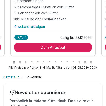
2 Übernachtungen
2 x reichhaltiges Frühstück vom Buffet
2 x Abendessen vom Buffet
inkl. Nutzung der Thermalbecken
6 weitere anzeigen
Alle Inklusivleistungen
10 enthalten
6
Gültig bis 23.12.2026
5,2 / 6
2 Übernachtungen
Zum Angebot
2 x reichhaltiges Frühstück vom Buffet
2 x Abendessen vom Buffet
inkl. Nutzung der Thermalbecken
inkl. Badetuch & kuscheligem Bademantel
Alle Preise pro Person inkl. MwSt. / Stand vom 08.08.2026 05:34
inkl. Nutzung des Fitnessbereiches
Kurzurlaub
Slowenien
inkl. W-LAN Nutzung
inkl. Trinkwasser des Laško Thermalwassers
inkl. Hotel Büchlein mit Sonderangeboten
Newsletter abonnieren
inkl. Animations- & Entspannungsprogramm
Persönlich kuratierte Kurzurlaub-Deals direkt in