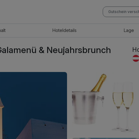
Gutschein vers
halt
Hotel
details
Lage
. Galamenü & Neujahrsbrunch
Ho