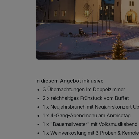
In diesem Angebot inklusive
3 Übernachtungen Im Doppelzimmer
2 x reichhaltiges Frühstück vom Buffet
1 x Neujahrsbrunch mit Neujahrskonzert Ü
1 x 4-Gang-Abendmenü am Anreisetag
1 x "Bauernsilvester" mit Volksmusikabend
1 x Weinverkostung mit 3 Proben & Kernöle