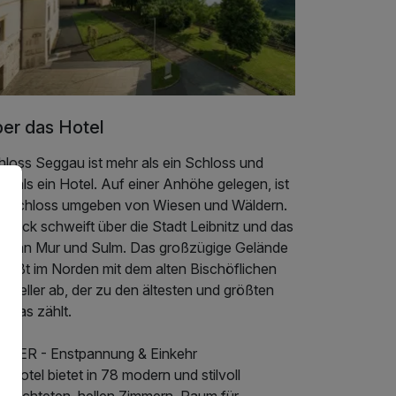
er das Hotel
hloss Seggau ist mehr als ein Schloss und
r als ein Hotel. Auf einer Anhöhe gelegen, ist
s Schloss umgeben von Wiesen und Wäldern.
 Blick schweift über die Stadt Leibnitz und das
nd an Mur und Sulm. Das großzügige Gelände
ließt im Norden mit dem alten Bischöflichen
nkeller ab, der zu den ältesten und größten
ropas zählt.
MMER - Enstpannung & Einkehr
 Hotel bietet in 78 modern und stilvoll