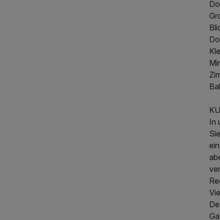
Do
Gro
Bl
Do
687,00 €
p.P. ab
Kl
Min
Zim
Ba
KU
In
Sie
ei
abe
ve
Re
Vie
De
Gas