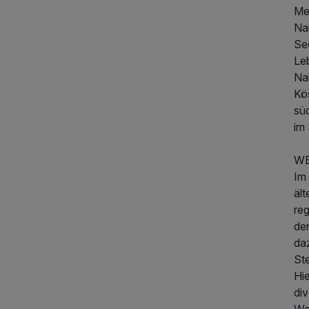
Me
Na
See
Leb
Na
Kö
sü
im 
WE
Im 
ält
re
de
daz
Ste
Hi
div