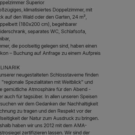
ppelzimmer Superior
ßzügiges, klimatisiertes Doppelzimmer, mit
ick auf den Wald oder den Garten, 24 m²,
ppelbett (180x200 cm), begehbarer
eiderschrank, separates WC, Schlafsofa,
ibar,
mer, die poolseitig gelegen sind, haben einen
lkon – Buchung auf Anfrage zu einem Aufpreis
LINARIK
 unserer neugestalteten Schlosstaverne finden
 "regionale Spezialitäten mit Weitblick" und
ne gemütliche Atmosphäre für den Abend -
r auch für tagsüber. In allen unseren Speisen
rsuchen wir dem Gedanken der Nachhaltigkeit
chnung zu tragen und den Respekt vor der
lseitigkeit der Natur zum Ausdruck zu bringen.
shalb haben wir uns 2012 mit dem AMA-
trosiegel zertifizieren lassen. Wir sind der