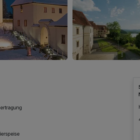
bertragung
ierspeise