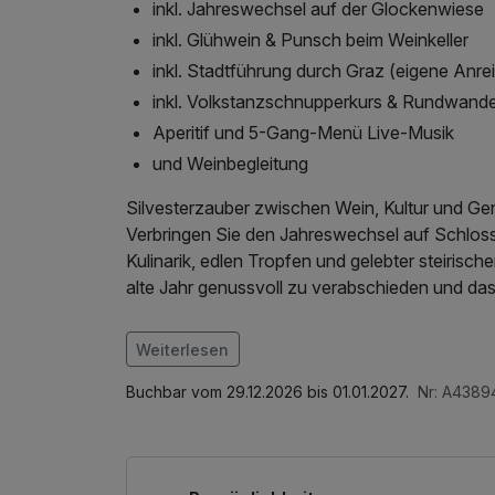
inkl. Jahreswechsel auf der Glockenwiese
inkl. Glühwein & Punsch beim Weinkeller
inkl. Stadtführung durch Graz (eigene Anre
inkl. Volkstanzschnupperkurs & Rundwand
Aperitif und 5-Gang-Menü Live-Musik
und Weinbegleitung
Silvesterzauber zwischen Wein, Kultur und Ge
Verbringen Sie den Jahreswechsel auf Schlos
Kulinarik, edlen Tropfen und gelebter steirisc
alte Jahr genussvoll zu verabschieden und da
Im Angebot enthalten
Weiterlesen
Parkplatz, W-LAN Nutzung / Internetnutzung,
Buchbar vom 29.12.2026 bis 01.01.2027.
Nr: A438