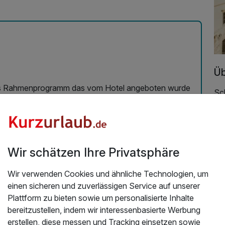
Üb
as Rahmenprogramm das vom Hotel angeboten wurde
Sc
ut entspannt und das Silvestermenue war der Hit. Wir
meh
ehalten.
da
024
Der
La
Wir schätzen Ihre Privatsphäre
sch
Wei
Wir verwenden Cookies und ähnliche Technologien, um
Eu
einen sicheren und zuverlässigen Service auf unserer
Plattform zu bieten sowie um personalisierte Inhalte
ZI
bereitzustellen, indem wir interessenbasierte Werbung
Das
erstellen, diese messen und Tracking einsetzen sowie