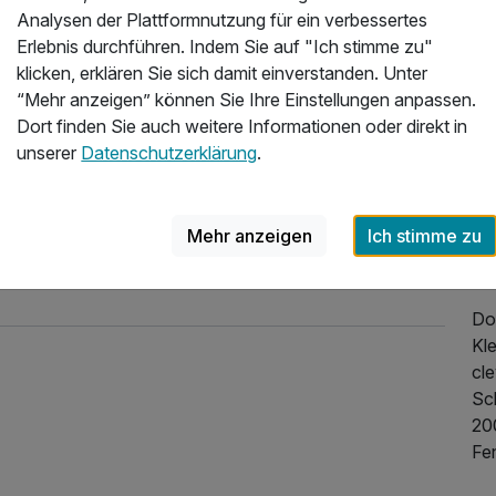
ein
Analysen der Plattformnutzung für ein verbessertes
Er
Erlebnis durchführen. Indem Sie auf "Ich stimme zu"
Be
klicken, erklären Sie sich damit einverstanden. Unter
Ka
“Mehr anzeigen” können Sie Ihre Einstellungen anpassen.
Dort finden Sie auch weitere Informationen oder direkt in
Do
unserer
Datenschutzerklärung
.
El
de
m²
Mehr anzeigen
Ich stimme zu
Lif
au
Do
Kle
cl
Sc
20
Fe