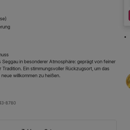
ise)
erung
nuss
s Seggau in besonderer Atmosphäre: geprägt von feiner
her Tradition. Ein stimmungsvoller Rückzugsort, um das
s neue willkommen zu heißen.
 Tageszeitung
943-8780