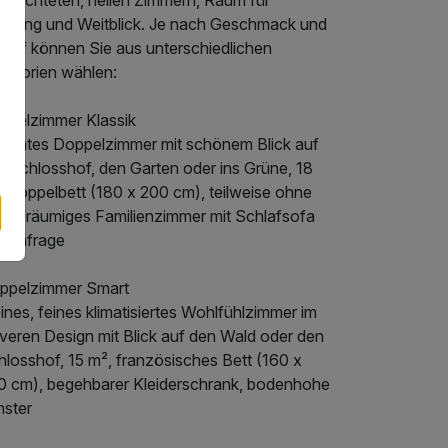
gerichteten, hellen Zimmern, Raum für
holung und Weitblick. Je nach Geschmack und
darf können Sie aus unterschiedlichen
tegorien wählen:
ppelzimmer Klassik
egantes Doppelzimmer mit schönem Blick auf
n Schlosshof, den Garten oder ins Grüne, 18
, Doppelbett (180 x 200 cm), teilweise ohne
t, geräumiges Familienzimmer mit Schlafsofa
f Anfrage
ppelzimmer Smart
ines, feines klimatisiertes Wohlfühlzimmer im
everen Design mit Blick auf den Wald oder den
hlosshof, 15 m², französisches Bett (160 x
0 cm), begehbarer Kleiderschrank, bodenhohe
nster