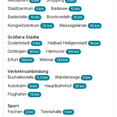
Restaurant
Shopping
5 km
5 km
Stadtzentrum
Badesee
5 km
12 km
Badestelle
Bootsverleih
12 km
12 km
Kongreßzentrum
Messegelände
32 km
32 km
Größere Städte
Dudertstadt
Heilbad Heiligenstadt
5 km
15 km
Göttingen
Hannover
35 km
100 km
Erfurt
Weimar
108 km
133 km
Verkehrsanbindung
Bushaltestelle
Wanderwege
0,3 km
5 km
Autobahn
Hauptbahnhof
9 km
35 km
Flughafen
75 km
Sport
Fischen
Tennishalle
2 km
5 km