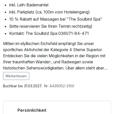
inkl. Leih-Bademantel
inkl. Parkplatz (ca. 100m vom Hoteleingang)
10 % Rabatt auf Massagen bei "The Soulbird Spa"
(bitte reservieren Sie Ihren Termin rechtzeitig)
Kontakt: The Soulbird Spa 036071-84-471
Mitten im idyllischen Eichsfeld empfängt Sie unser
sportliches Aktivhotel der Kategorie 4 Sterne Superior.
Entdecken Sie die vielen Möglichkeiten in der Region mit
Ihrer traumhaften Wander-, und Radwegen sowie
historischen Sehenswürdigkeiten. Über allem steht aber
Erholung pur....
Weiterlesen
Im Angebot enthalten
Einige Ausflugtipps:
1 x Welcome Drink, 1 Flasche Mineralwasser,
Buchbar bis 31.03.2027.
Nr: A439052-2100
- alternativer Bärenpark Worbis
Saunabenutzung, Leihbademantel, Nutzung des
- Burg Hanstein
Fitnessbereichs, Nutzung des Wellnessbereichs, W-LAN
- Burg Scharfenstein (Whiskeywelt)
Nutzung / Internetnutzung
Persönlichkeit
- Duderstadt mit historischem Rathaus & Westerturm