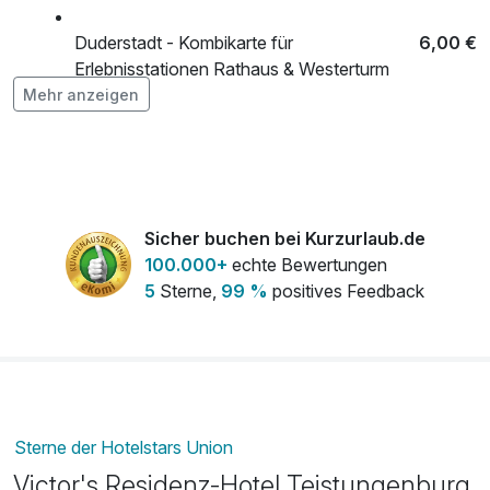
Duderstadt - Kombikarte für
6,00 €
Erlebnisstationen Rathaus & Westerturm
pro Person
Mehr anzeigen
Grenzlandmuseum Eichsfeld
5,00 €
pro Person
Sicher buchen bei Kurzurlaub.de
Whiskey Welt - Burg Scharfenstein
8,00 €
100.000+
echte Bewertungen
pro Person
5
Sterne,
99 %
positives Feedback
Sterne der Hotelstars Union
Victor's Residenz-Hotel Teistungenburg