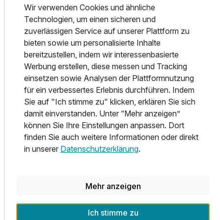
Wir verwenden Cookies und ähnliche
liegen zwei Fußballplätze mit bundesligatauglichen
Technologien, um einen sicheren und
Trainingsbedingungen, die von Vereinen bei der
zuverlässigen Service auf unserer Plattform zu
Gemeindeverwaltung angemietet werden können. Werden
bieten sowie um personalisierte Inhalte
Sie aktiv im idyllischen Eichsfeld!
bereitzustellen, indem wir interessenbasierte
Werbung erstellen, diese messen und Tracking
Freizeit
einsetzen sowie Analysen der Plattformnutzung
Willkommen im wunderschönen Eichsfeld! Erkunden Sie
für ein verbessertes Erlebnis durchführen. Indem
die zentral in Deutschland gelegene Region zum Beispiel
Sie auf "Ich stimme zu" klicken, erklären Sie sich
auf den hervorragend ausgebauten Radwegen. Oder
damit einverstanden. Unter “Mehr anzeigen”
schnüren Sie lieber die Wanderschuhe? Als
können Sie Ihre Einstellungen anpassen. Dort
„Qualitätsgastgeber Wanderbares Deutschland“ zeigen wir
finden Sie auch weitere Informationen oder direkt
Ihnen die schönsten Touren rund um unser Hotel. Viele
in unserer
Datenschutzerklärung
.
attraktive Ausflugsziele warten auf Sie: In direkter
Nachbarschaft zu unserem Hotel sind im
Grenzlandmuseum Eichsfeld noch heute die originalen
Grenzsperranlagen und viele Ausstellungsstücke aus der
Mehr anzeigen
DDR-Zeit zu sehen. Oder wie wäre es mit einem Besuch im
charmanten Duderstadt, nur vier Kilometer von unserem
Ich stimme zu