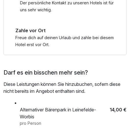
- Grenzlandmuseum
Der persönliche Kontakt zu unseren Hotels ist für
- Baumkronenpfad im Naturpark Hainich
uns sehr wichtig.
- Segway Tours Eichsfeld
- Skywalk Sonnenstein
Zahle vor Ort
- Seeburger See inkl. Rundwanderweg
- und vieles mehr....
Freue dich auf deinen Urlaub und zahle bei diesem
Hotel erst vor Ort.
Darf es ein bisschen mehr sein?
Diese Leistungen können Sie hinzubuchen, sofern diese
nicht bereits im Angebot enthalten sind.
Alternativer Bärenpark in Leinefelde-
14,00 €
Worbis
pro Person