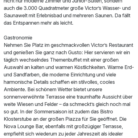
nicht nur moderne Zimmer und Junior-Suiten, sondern
auch die 3.000 Quadratmeter große Victor’s Wasser- und
Saunawelt mit Erlebnisbad und mehreren Saunen. Da fällt
das Entspannen mehr als leicht.
Einzelzimmer Klassik
Gastronomie
1 Erwachsenen
Nehmen Sie Platz im geschmackvollen Victor’s Restaurant
und genießen Sie ganz nach Gusto: Hier servieren wir ein
täglich wechselndes Themenbuffet mit einer großen
Auswahl an kalten und warmen Köstlichkeiten. Warme Erd-
und Sandfarben, die moderne Einrichtung und viele
harmonische Details schaffen ein stilvolles, cooles
Ambiente. Bei schönem Wetter bietet unsere
sonnenverwöhnte Terrasse eine traumhafte Aussicht über
weite Wiesen und Felder – da schmeckt’s gleich noch mal
so gut. In der Sommersaison ist zudem das Bistro
Klosterstube an der großen Piazza für Sie geöffnet. Die
Nova Lounge Bar, ebenfalls mit großzügiger Terrasse,
empfiehlt sich wiederum zu jeder Jahreszeit als idealer