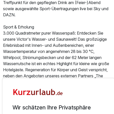
Treffpunkt für den gepflegten Drink am (Feier-)Abend
sowie ausgewählte Sport-Übertragungen live bei Sky und
DAZN.
Ausstattung
Sport & Erholung
3.000 Quadratmeter purer Wasserspaß: Entdecken Sie
Für 7 Tage
949,00 €
p.P. ab
unsere Victor's Wasser- und Saunawelt! Das großzügige
Erlebnisbad mit Innen- und Außenbereichen, einer
Wassertemperatur von angenehmen 28 bis 30 °C,
Whirlpool, Strömungsbecken und der 62 Meter langen
Wasserrutsche ist ein echtes Highlight für kleine wie große
Hotelgäste. Regeneration für Körper und Geist verspricht,
neben den Angeboten unseres externen Partners „The
Soulbird Spa“, unsere Saunalandschaft mit drei Finnischen
Saunen, davon eine Außensauna, Tepidarium, Laconium,
Infrarotkabine und Dampfbad. Ins Schwitzen kommen Sie
auch in unserer Victor’s Sportwelt mit multifunktionaler
Sporthalle, Fitnessraum, zwei Squash-Courts und
Wir schätzen Ihre Privatsphäre
Badminton-Plätzen. Nur wenige Meter vom Hotel entfernt