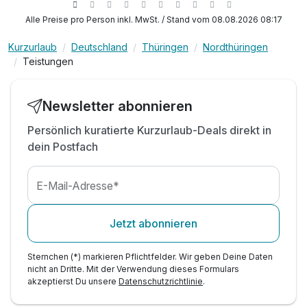
1 x Flasche Mineralwasser bei Anreise im Zimmer
Alle Preise pro Person inkl. MwSt. / Stand vom 08.08.2026 08:17
inkl. tägl. Eintritt in die 3000 m² Bäderwelt
großzügige Wellnesslandschaft mit 6 Saunen
Kurzurlaub
Deutschland
Thüringen
Nordthüringen
Teistungen
inkl. Nutzung der Cardiogeräte im Fitness-Studio
inkl. Leih-Bademantel
inkl. Parkplatz (ca. 100m vom Hoteleingang)
Newsletter abonnieren
inkl. Nutzung WLAN im gesamten Hotelbereich
Persönlich kuratierte Kurzurlaub-Deals direkt in
dein Postfach
E-Mail-Adresse*
Jetzt abonnieren
Sternchen (*) markieren Pflichtfelder. Wir geben Deine Daten
nicht an Dritte. Mit der Verwendung dieses Formulars
akzeptierst Du unsere
Datenschutzrichtlinie
.