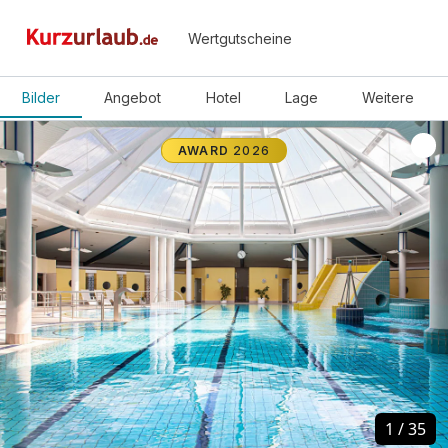
Wertgutscheine
Bilder
Angebot
Hotel
Lage
Weitere
AWARD
2026
1
1
/
/
35
35