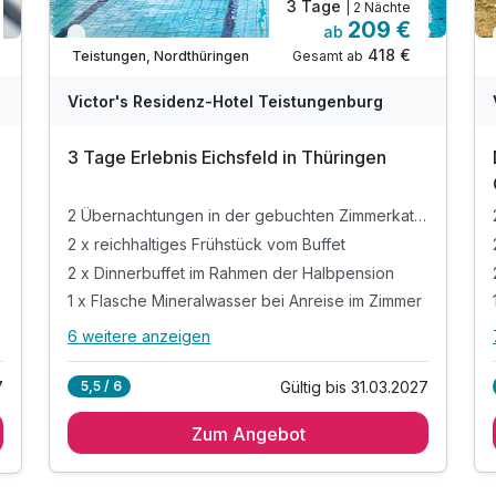
3 Tage
| 2 Nächte
209 €
ab
Viele Termine frei
418 €
Gesamt ab
Teistungen, Nordthüringen
A
WAR
W
Victor's Residenz-Hotel Teistungenburg
D
202
2
3 Tage Erlebnis Eichsfeld in Thüringen
6
6
2 Übernachtungen in der gebuchten Zimmerkategorie
2 x reichhaltiges Frühstück vom Buffet
2 x Dinnerbuffet im Rahmen der Halbpension
1 x Flasche Mineralwasser bei Anreise im Zimmer
6 weitere anzeigen
Alle Inklusivleistungen
10 enthalten
Gültig bis 31.03.2027
7
5,5 / 6
2 Übernachtungen in der gebuchten
Zimmerkategorie
Zum Angebot
2 x reichhaltiges Frühstück vom Buffet
2 x Dinnerbuffet im Rahmen der Halbpension