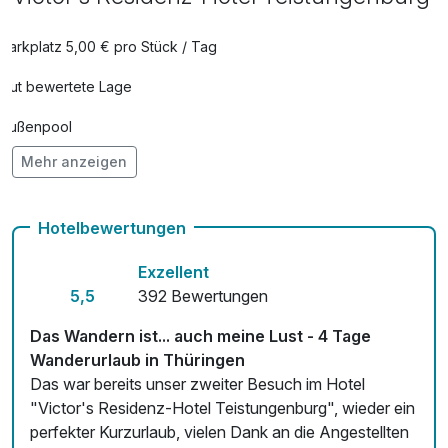
Parkplatz 5,00 € pro Stück / Tag
Gut bewertete Lage
Außenpool
Mehr anzeigen
Vielseitiger Wellnessbereich
Hunde im Hotel erlaubt für 25,00 € pro Stück / Tag
Hotelbewertungen
Auch vegetarische Speisen
Exzellent
Fitnessgeräte stehen bereit
5,5
392 Bewertungen
Kostenloses W-LAN
Das Wandern ist... auch meine Lust - 4 Tage
Wanderurlaub in Thüringen
Mit Hotelbar
Das war bereits unser zweiter Besuch im Hotel
"Victor's Residenz-Hotel Teistungenburg", wieder ein
perfekter Kurzurlaub, vielen Dank an die Angestellten