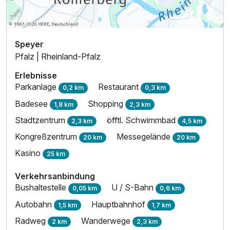
Speyer
Pfalz | Rheinland-Pfalz
Erlebnisse
Parkanlage
Restaurant
0,2 km
0,3 km
Badesee
Shopping
1,8 km
2,3 km
Stadtzentrum
öfftl. Schwimmbad
2,3 km
4,5 km
Kongreßzentrum
Messegelände
20 km
20 km
Kasino
25 km
Verkehrsanbindung
Bushaltestelle
U / S-Bahn
0,05 km
0,6 km
Autobahn
Hauptbahnhof
1,5 km
1,7 km
Radweg
Wanderwege
2 km
2,3 km