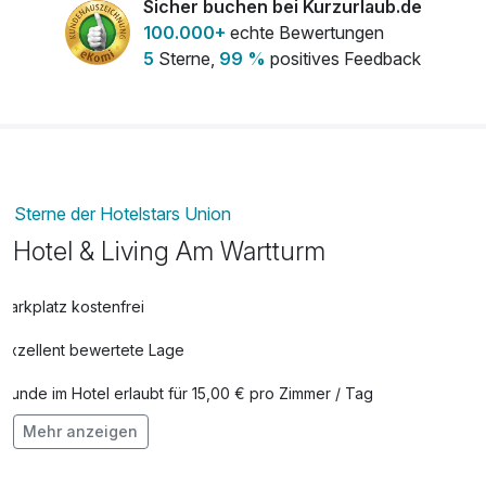
Sicher buchen bei Kurzurlaub.de
pro Nacht (1 Nacht)
100.000+
echte Bewertungen
5
Sterne,
99 %
positives Feedback
Romantikpaket
48,90 €
pro Zimmer
Sterne der Hotelstars Union
Hotel & Living Am Wartturm
Parkplatz kostenfrei
Exzellent bewertete Lage
Hunde im Hotel erlaubt für 15,00 € pro Zimmer / Tag
Mehr anzeigen
Fahrradverleih für 15,00 € pro Stück / Tag
Kostenloses W-LAN