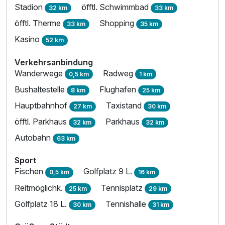
Stadion
öfftl. Schwimmbad
32 km
33 km
öfftl. Therme
Shopping
33 km
35 km
Kasino
52 km
Verkehrsanbindung
Wanderwege
Radweg
0,5 km
1 km
Bushaltestelle
Flughafen
8 km
25 km
Hauptbahnhof
Taxistand
27 km
30 km
öfftl. Parkhaus
Parkhaus
32 km
32 km
Autobahn
63 km
Ausstattung
Sport
Fischen
Golfplatz 9 L.
0,5 km
16 km
Für 4 Tage
249,00 €
p.P. ab
Reitmöglichk.
Tennisplatz
25 km
29 km
Golfplatz 18 L.
Tennishalle
30 km
31 km