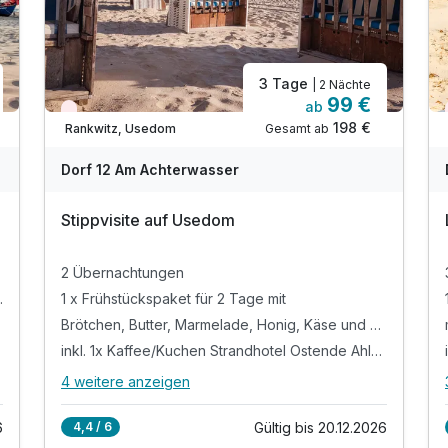
Ausstattung
Für 4 Tage
179,00 €
p.P. ab
3 Tage
| 2 Nächte
99 €
ab
Wieder frei ab September
198 €
Gesamt ab
Rankwitz, Usedom
Dorf 12 Am Achterwasser
Studio
2 Erwachsene
Stippvisite auf Usedom
2 Übernachtungen
ll/dunkel p.P.
1 x Frühstückspaket für 2 Tage mit
Brötchen, Butter, Marmelade, Honig, Käse und Saft
inkl. 1x Kaffee/Kuchen Strandhotel Ostende Ahlbeck
4 weitere anzeigen
Alle Inklusivleistungen
8 enthalten
6
Gültig bis 20.12.2026
4,4 / 6
2 Übernachtungen