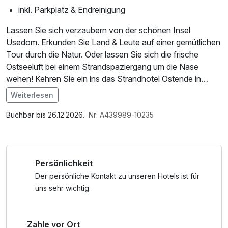
inkl. Parkplatz & Endreinigung
Lassen Sie sich verzaubern von der schönen Insel
Usedom. Erkunden Sie Land & Leute auf einer gemütlichen
Tour durch die Natur. Oder lassen Sie sich die frische
Ostseeluft bei einem Strandspaziergang um die Nase
wehen! Kehren Sie ein ins das Strandhotel Ostende in
Ahlbeck und genießen Sie im Promenadenrestaurant einen
Weiterlesen
Kaffee und ein Stück Kuchen. Abends entspannen Sie mit
Im Angebot enthalten
ihren Lieben in romantischer Atmosphäre am Kamin oder
Saunabenutzung, Parkplatz, W-LAN Nutzung /
Buchbar bis 26.12.2026.
Nr: A439989-10235
lassen Sie die Tag ganz relaxt in der Sauna ausklingen.
Internetnutzung
Persönlichkeit
Der persönliche Kontakt zu unseren Hotels ist für
uns sehr wichtig.
Zahle vor Ort