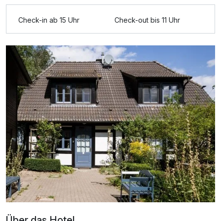
Ausstattung
Check-in ab 15 Uhr
Check-out bis 11 Uhr
Für 4 Tage
169,00 €
p.P. ab
3-Raum Appartement A
2 Erwachsene und 2 Kinder
Über das Hotel