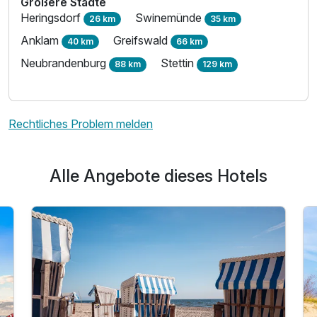
Größere Städte
Heringsdorf
Swinemünde
26 km
35 km
Familienzimmer
Anklam
Greifswald
40 km
66 km
2 Erwachsene und 2 Kinder
Neubrandenburg
Stettin
88 km
129 km
Rechtliches Problem melden
Alle Angebote dieses Hotels