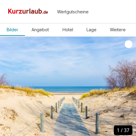
Wertgutscheine
Bilder
Angebot
Hotel
Lage
Weitere
1
1
/
/
37
37