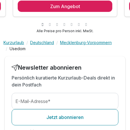
Zum Angebot
1 x Frühstückspaket für 2 Tage mit
Brötchen, Butter, Marmelade, Honig, Käse und
Saft
inkl. 1x Kaffee/Kuchen Strandhotel Ostende
Alle Preise pro Person inkl. MwSt.
Ausstattung
Ahlbeck
inkl. Saunabenutzung
Kurzurlaub
Deutschland
Mecklenburg-Vorpommern
inkl. Basis-WLAN (kein Streaming)
Usedom
Für 4 Tage
139,00 €
p.P. ab
inkl. Wäschepakete (Bettwäsche & Handtücher)
inkl. Parkplatz und Endreinigung
Newsletter abonnieren
Persönlich kuratierte Kurzurlaub-Deals direkt in
dein Postfach
E-Mail-Adresse*
Jetzt abonnieren