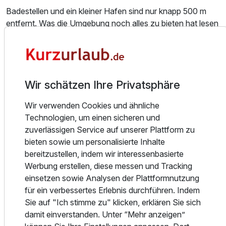
Badestellen und ein kleiner Hafen sind nur knapp 500 m
entfernt. Was die Umgebung noch alles zu bieten hat lesen
Sie hier. Die Häuser bieten ein, zwei oder drei
Schlafzimmer für 2–6 Personen, sowie die Möglichkeit der
Aufbettung für Babies und Kleinkinder. Allen Häusern und
Wohnungen steht der große mit Flieder, Obstbäumen und
Wir schätzen Ihre Privatsphäre
Blumen bewachsene Garten zur Verfügung.
Ausstattung
Wir verwenden Cookies und ähnliche
In den großen Ferienhäusern und -Wohnungen befinden
Technologien, um einen sicheren und
sich Kaminöfen, die angenehme Wärme auch in der
Für 4 Tage
219,00 €
p.P. ab
zuverlässigen Service auf unserer Plattform zu
Nebensaison verbreiten. In der Sauna im Nebengelass
bieten sowie um personalisierte Inhalte
können Sie entspannen. Parkplätze befinden sich auf dem
bereitzustellen, indem wir interessenbasierte
Gelände.
Werbung erstellen, diese messen und Tracking
einsetzen sowie Analysen der Plattformnutzung
Sie haben die Möglichkeit hier einfach einen erholsamen
Appartement Komfort
für ein verbessertes Erlebnis durchführen. Indem
Urlaub zu genießen, ein Objekt auch längerfristig als Ihre
2 Erwachsene und 3 Kinder
Sie auf "Ich stimme zu" klicken, erklären Sie sich
Ferienimmobilie zu mieten.
damit einverstanden. Unter “Mehr anzeigen”