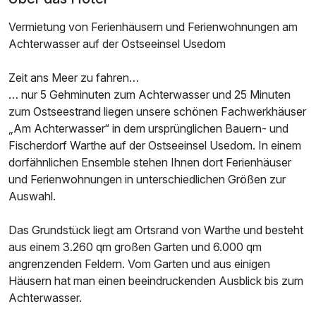
Vermietung von Ferienhäusern und Ferienwohnungen am
Achterwasser auf der Ostseeinsel Usedom
Ausstattung
Zeit ans Meer zu fahren…
Für 4 Tage
219,00 €
p.P. ab
… nur 5 Gehminuten zum Achterwasser und 25 Minuten
zum Ostseestrand liegen unsere schönen Fachwerkhäuser
„Am Achterwasser“ in dem ursprünglichen Bauern- und
Fischerdorf Warthe auf der Ostseeinsel Usedom. In einem
dorfähnlichen Ensemble stehen Ihnen dort Ferienhäuser
und Ferienwohnungen in unterschiedlichen Größen zur
3-Raum Appartement B
Auswahl.
2 Erwachsene und 3 Kinder
Das Grundstück liegt am Ortsrand von Warthe und besteht
aus einem 3.260 qm großen Garten und 6.000 qm
angrenzenden Feldern. Vom Garten und aus einigen
Häusern hat man einen beeindruckenden Ausblick bis zum
Achterwasser.