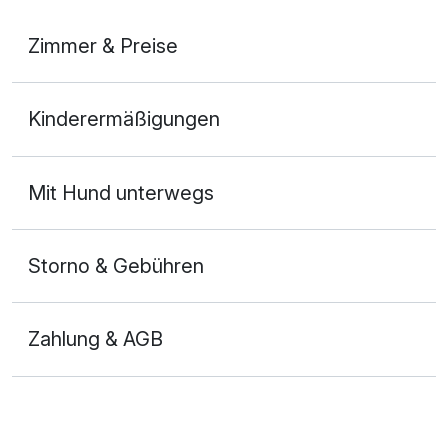
Zimmer & Preise
2-Raum Appartement
Kinderermäßigungen
2 Erwachsene und 2 Kinder
Mit Hund unterwegs
Storno & Gebühren
Zahlung & AGB