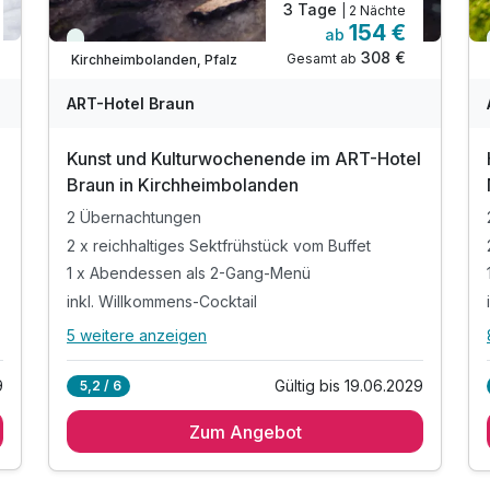
3 Tage
| 2 Nächte
154 €
ab
Immer verfügbar
308 €
Gesamt ab
Kirchheimbolanden, Pfalz
ART-Hotel Braun
Kunst und Kulturwochenende im ART-Hotel
Braun in Kirchheimbolanden
2 Übernachtungen
2 x reichhaltiges Sektfrühstück vom Buffet
1 x Abendessen als 2-Gang-Menü
inkl. Willkommens-Cocktail
5 weitere anzeigen
Alle Inklusivleistungen
9 enthalten
9
Gültig bis 19.06.2029
5,2 / 6
2 Übernachtungen
Zum Angebot
2 x reichhaltiges Sektfrühstück vom Buffet
1 x Abendessen als 2-Gang-Menü
inkl. Willkommens-Cocktail