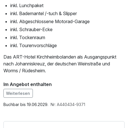
inkl. Lunchpaket
inkl. Bademantel /-tuch & Slipper
inkl. Abgeschlossene Motorad-Garage
inkl. Schrauber-Ecke
inkl. Tockenraum
inkl. Tourenvorschläge
Das ART-Hotel Kirchheimbolanden als Ausgangspunkt
nach Johanniskreuz, der deutschen Weinstraße und
Worms / Rüdesheim.
Im Angebot enthalten
1 Flasche Mineralwasser, Saunabenutzung,
Weiterlesen
Leihbademantel, Parkplatz, Nutzung des Wellnessbereichs,
W-LAN Nutzung / Internetnutzung, kostenfreier
Buchbar bis 19.06.2029.
Nr: A440434-9371
Kaffee/Tee im Zimmer, Tageszeitung