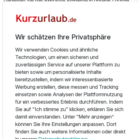
Genießen Sie das exklusive Ambiente in unserer Lounge
"the martin's", benannt nach dem Inhaber in zweiter
Generation Martin Braun, und träumen Sie in einem unserer
40 StandART- oder Superior Zimmer.
Entspannung und neue Energie finden Sie in unserer
Einzelzimmer Standard
Wir schätzen Ihre Privatsphäre
romantischen Wellness-Oase mit einem offenen Kamin im
1 Erwachsenen
Ruheraum als kleines Highlight. In unmittelbarer Nähe des
Wir verwenden Cookies und ähnliche
ART-Hotels in Kirchheimbolanden gelegen sind die
Technologien, um einen sicheren und
"Stadthalle an der Orangerie", der Schlossgarten und die
zuverlässigen Service auf unserer Plattform zu
historische Altstadt mit ihrer Stadtmauer und Paulskirche
bieten sowie um personalisierte Inhalte
mit Mozartorgel. Zum Einkaufen lädt die Innenstadt mit
bereitzustellen, indem wir interessenbasierte
ausschließlich inhabergeführtem Einzelhandel mit
Werbung erstellen, diese messen und Tracking
persönlicher Betreuung und Beratung. Die nahe gelegenen
einsetzen sowie Analysen der Plattformnutzung
Industrie- und Gewerbegebiete ermöglichen eine staufreie
für ein verbessertes Erlebnis durchführen. Indem
Anreise in wenigen Minuten zu Ihrem Arbeitsplatz, sei es
Sie auf "Ich stimme zu" klicken, erklären Sie sich
zum Headquarter von BorgWarner, einem der weltgrößten
damit einverstanden. Unter “Mehr anzeigen”
Turbolader-Hersteller, zur Firma Louis Steitz-Secura,
können Sie Ihre Einstellungen anpassen. Dort
einem der Deutschlands ältesten Schuhfabriken oder zu
finden Sie auch weitere Informationen oder direkt
den anderen nationalen und international tätigen Firmen in
in unserer
Datenschutzerklärung
.