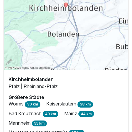
Kirchheimbolanden
Pfalz | Rheinland-Pfalz
Größere Städte
Worms
Kaiserslautern
30 km
38 km
Bad Kreuznach
Mainz
40 km
44 km
Mannheim
55 km