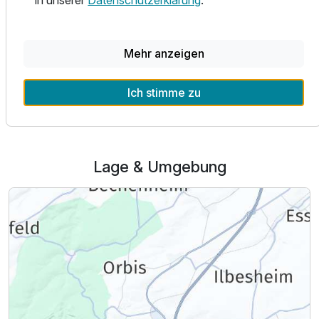
der Kreisstadt.
Ausstattung
Mehr anzeigen
Für 3 Tage
242,00 €
p.P. ab
Alle Infos zum ART-Hotel Braun
Ich stimme zu
Lage & Umgebung