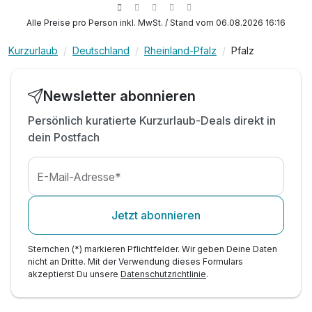
inkl. Nutzung der romantischen Wellness-Oase
Alle Preise pro Person inkl. MwSt. / Stand vom 06.08.2026 16:16
inkl. Bademantel /-tuch & Slipper
Kurzurlaub
Deutschland
Rheinland-Pfalz
Pfalz
inkl. kostenfreier Parkplatz am Hotel
inkl. täglich Flasche Wasser im Zimmer
inkl. Ihre persönliche PfalzCARD
Newsletter abonnieren
Persönlich kuratierte Kurzurlaub-Deals direkt in
dein Postfach
E-Mail-Adresse*
Jetzt abonnieren
Sternchen (*) markieren Pflichtfelder. Wir geben Deine Daten
nicht an Dritte. Mit der Verwendung dieses Formulars
akzeptierst Du unsere
Datenschutzrichtlinie
.