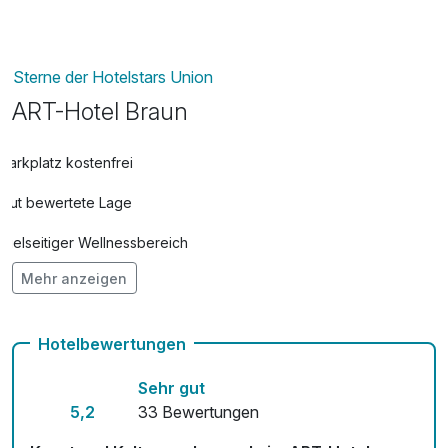
Sterne der Hotelstars Union
ART-Hotel Braun
Parkplatz kostenfrei
Gut bewertete Lage
Vielseitiger Wellnessbereich
Mehr anzeigen
Hunde im Hotel erlaubt für 19,00 € pro Zimmer / Aufenthalt
Auch vegetarische Speisen
Hotelbewertungen
Kostenloses W-LAN
Sehr gut
Mit Hotelbar
5,2
33 Bewertungen