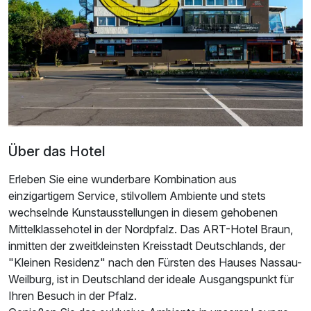
2 Erwachsene und 1 Kind
Über das Hotel
Erleben Sie eine wunderbare Kombination aus
einzigartigem Service, stilvollem Ambiente und stets
wechselnde Kunstausstellungen in diesem gehobenen
Mittelklassehotel in der Nordpfalz. Das ART-Hotel Braun,
inmitten der zweitkleinsten Kreisstadt Deutschlands, der
Ausstattung
"Kleinen Residenz" nach den Fürsten des Hauses Nassau-
Weilburg, ist in Deutschland der ideale Ausgangspunkt für
Für 3 Tage
205,00 €
p.P. ab
Ihren Besuch in der Pfalz.