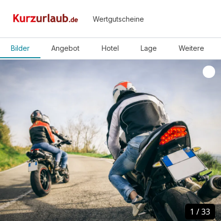
Wertgutscheine
Bilder
Angebot
Hotel
Lage
Weitere
1
1
/
/
33
33