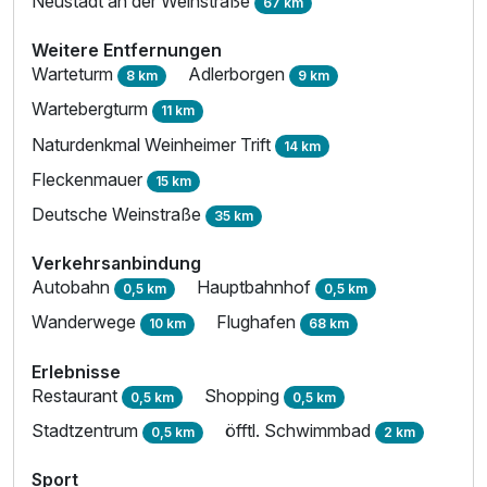
Neustadt an der Weinstraße
67 km
Weitere Entfernungen
Warteturm
Adlerborgen
8 km
9 km
Wartebergturm
11 km
Naturdenkmal Weinheimer Trift
14 km
Fleckenmauer
15 km
Deutsche Weinstraße
35 km
Verkehrsanbindung
Autobahn
Hauptbahnhof
0,5 km
0,5 km
Wanderwege
Flughafen
10 km
68 km
Erlebnisse
Restaurant
Shopping
0,5 km
0,5 km
Stadtzentrum
öfftl. Schwimmbad
0,5 km
2 km
Sport