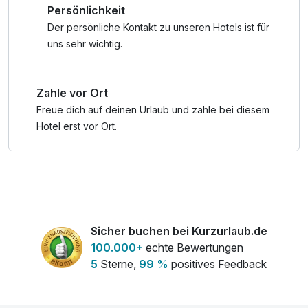
Persönlichkeit
An diesem Tag ziehen wir Ihnen für das Abendessen €
15,00 pro Erwachsenen bzw. den aliquoten Betrag für Ihre
Der persönliche Kontakt zu unseren Hotels ist für
Kinder vom Halbpensionspreis ab.
uns sehr wichtig.
Sie haben die Möglichkeit, sich in einem der zahlreichen
Restaurants im Umkreis von 250 m kulinarisch verwöhnen
Zahle vor Ort
zu lassen. Gerne geben wir vom Augarten, dem Hotel
Neustift, Tipps und reservieren einen Tisch für Sie.
Freue dich auf deinen Urlaub und zahle bei diesem
Hotel erst vor Ort.
Sicher buchen bei Kurzurlaub.de
100.000+
echte Bewertungen
5
Sterne,
99 %
positives Feedback