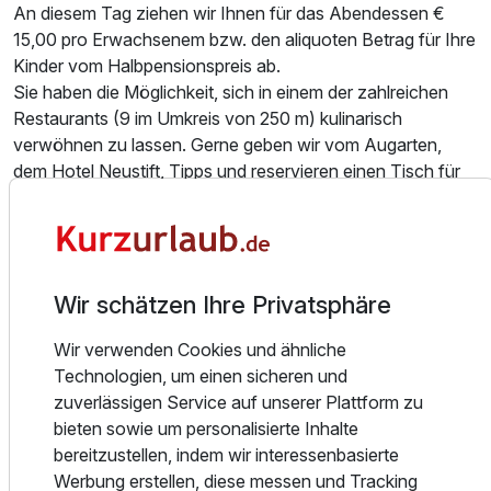
An diesem Tag ziehen wir Ihnen für das Abendessen €
15,00 pro Erwachsenem bzw. den aliquoten Betrag für Ihre
Kinder vom Halbpensionspreis ab.
Sie haben die Möglichkeit, sich in einem der zahlreichen
Restaurants (9 im Umkreis von 250 m) kulinarisch
Ausstattung
verwöhnen zu lassen. Gerne geben wir vom Augarten,
dem Hotel Neustift, Tipps und reservieren einen Tisch für
Für 8 Tage
830,00 €
p.P. ab
Sie.
AKTIV IM SOMMER:
Erleben Sie unvergessliche Urlaubstage für die ganze
Wir schätzen Ihre Privatsphäre
Familie im Sommer für Wandersportbegeisterte mit
kostenlosen Wanderstöcken, sowie das Familien-Special
Juniorsuite/n
Wir verwenden Cookies und ähnliche
mit Kinderspielraum, Spielplatz und großer Liegewiese mit
2 Erwachsene und 2 Kinder
Technologien, um einen sicheren und
Terrasse.
zuverlässigen Service auf unserer Plattform zu
bieten sowie um personalisierte Inhalte
Jeder Gast erhält für die Dauer des Aufenthalts die
bereitzustellen, indem wir interessenbasierte
kostenlose STUBAI SUPER CARD mit folgenden
Werbung erstellen, diese messen und Tracking
Vorteilen: