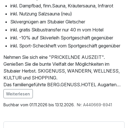
inkl. Dampfbad, finn.Sauna, Kräutersauna, Infrarot
inkl. Nutzung Salzsauna (neu)
Skivergnügen am Stubaier Gletscher
inkl. gratis Skibustransfer nur 40 m vom Hotel
inkl. -10% auf Skiverleih Sportgeschäft gegenüber
inkl. Sport-Scheckheft vom Sportgeschäft gegenüber
Nehmen Sie sich eine "PRICKELNDE AUSZEIT".
Genießen Sie die bunte Vielfalt der Möglichkeiten im
Stubaier Herbst. SKIGENUSS, WANDERN, WELLNESS,
KULTUR und SHOPPING.
Das familiengeführte BERG.GENUSS.HOTEL Augarten
3*superior bietet Ihnen ein Urlaubserlebnis der besonderen
Weiterlesen
Art!
Im Angebot enthalten
Saunabenutzung, Saunatuch, Parkplatz, Nutzung des
Buchbar vom 01.11.2026 bis 13.12.2026.
Nr: A440669-8941
*Aus betriebstechnischen Gründen bieten wir am Montag
Wellnessbereichs, W-LAN Nutzung / Internetnutzung
nur Frühstück an! Ab Mittag sind unser Restaurant wie
auch die Rezeption geschlossen.