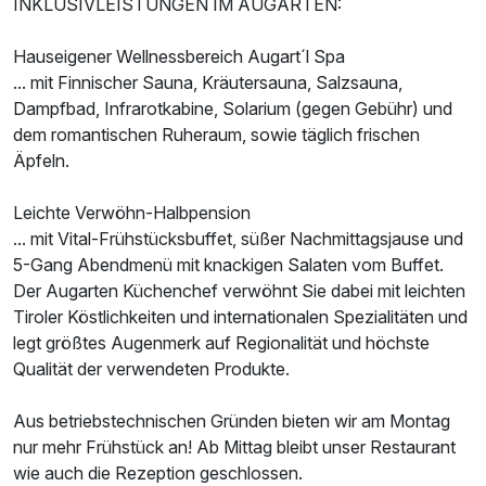
INKLUSIVLEISTUNGEN IM AUGARTEN:
Für 8 Tage
880,00 €
p.P. ab
Hauseigener Wellnessbereich Augart´l Spa
... mit Finnischer Sauna, Kräutersauna, Salzsauna,
Dampfbad, Infrarotkabine, Solarium (gegen Gebühr) und
dem romantischen Ruheraum, sowie täglich frischen
Äpfeln.
Familienzimmer
Leichte Verwöhn-Halbpension
2 Erwachsene und 2 Kinder
... mit Vital-Frühstücksbuffet, süßer Nachmittagsjause und
5-Gang Abendmenü mit knackigen Salaten vom Buffet.
Der Augarten Küchenchef verwöhnt Sie dabei mit leichten
Tiroler Köstlichkeiten und internationalen Spezialitäten und
legt größtes Augenmerk auf Regionalität und höchste
Qualität der verwendeten Produkte.
Aus betriebstechnischen Gründen bieten wir am Montag
nur mehr Frühstück an! Ab Mittag bleibt unser Restaurant
wie auch die Rezeption geschlossen.