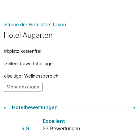
Sterne der Hotelstars Union
Hotel Augarten
Parkplatz kostenfrei
Exzellent bewertete Lage
Vielseitiger Wellnessbereich
Mehr anzeigen
Hunde im Hotel erlaubt für 18,00 € pro Stück / Tag
Auch vegetarische Speisen
Hotelbewertungen
Kostenloses W-LAN
Exzellent
Zimmerservice verfügbar
5,9
23 Bewertungen
Mit Hotelbar