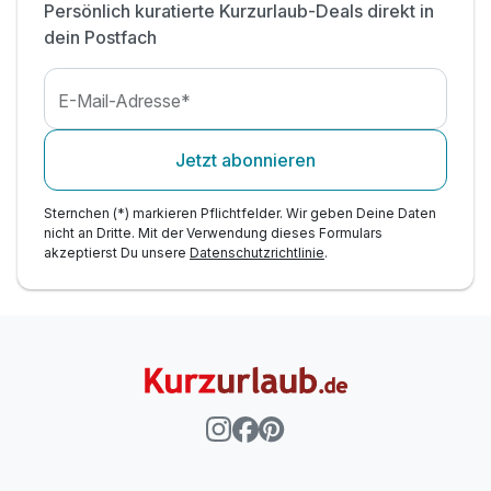
Persönlich kuratierte Kurzurlaub-Deals direkt in
inkl. Dampfbad, Saunen & Ruheraum
dein Postfach
inkl. Nutzung vom ruhigen Garten mit Liegewiese
inkl. Parkplätze direkt vor dem Hotel
E-Mail-Adresse*
Jetzt abonnieren
Sternchen (*) markieren Pflichtfelder. Wir geben Deine Daten
nicht an Dritte. Mit der Verwendung dieses Formulars
akzeptierst Du unsere
Datenschutzrichtlinie
.