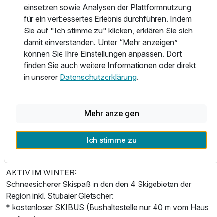
einsetzen sowie Analysen der Plattformnutzung
* freie Benützung der 4 Bergbahnen im Tal (je eine Berg-
für ein verbessertes Erlebnis durchführen. Indem
und Talfahrt pro Tag), gültig auch für den Stubaier
Sie auf "Ich stimme zu" klicken, erklären Sie sich
Gletscher!!!
damit einverstanden. Unter “Mehr anzeigen”
* freie Benützung der Busse im Stubaital und bis Innsbruck
können Sie Ihre Einstellungen anpassen. Dort
sowie der Stubaitalbahn
finden Sie auch weitere Informationen oder direkt
* einmal wöchentlich Gratisfahrt mit der Sommerrodelbahn
in unserer
Datenschutzerklärung
.
Mieders
* ein Eintritt pro Woche für 3 Stunden ins neue Erlebnisbad
StuBay in Fulpmes
Ausstattung
Mehr anzeigen
* täglich kostenlose Benützung des Miederer
Schwimmbad´l
* Ermäßigungen in div. Museen in Innsbruck
Für 8 Tage
915,00 €
Ich stimme zu
p.P. ab
* und vieles mehr ...
AKTIV IM WINTER:
Schneesicherer Skispaß in den den 4 Skigebieten der
Region inkl. Stubaier Gletscher:
* kostenloser SKIBUS (Bushaltestelle nur 40 m vom Haus