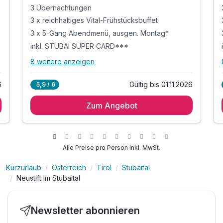
3 Übernachtungen
3 x reichhaltiges Vital-Frühstücksbuffet
3 x 5-Gang Abendmenü, ausgen. Montag*
inkl. STUBAI SUPER CARD***
8 weitere anzeigen
Alle Inklusivleistungen
12 enthalten
6
Gültig bis 01.11.2026
5,9 / 6
3 Übernachtungen
Zum Angebot
3 x reichhaltiges Vital-Frühstücksbuffet
3 x 5-Gang Abendmenü, ausgen. Montag*
inkl. STUBAI SUPER CARD***
1 x Dia-Vortrag über das "wanderbare" Stubaital*
Alle Preise pro Person inkl. MwSt.
div. geführte Wanderungen über TVB
Kurzurlaub
Österreich
Tirol
Stubaital
inkl. tägliche Wander- und Ausflugstipps
Neustift im Stubaital
inkl. Verleih von Wanderstöcken nach
Verfügbarkeit
inkl. Nutzung unseres AUGART‘L SPA (15:00 -
Newsletter abonnieren
19:00)