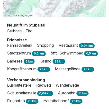
Neustift im Stubaital
Stubaital | Tirol
Erlebnisse
Fahrradverleih
Shopping
Restaurant
0,04 km
Stadtzentrum
öfftl. Schwimmbad
0,2 km
0,5 km
Badesee
Kasino
2 km
25 km
Kongreßzentrum
Messegelände
25 km
25 km
Verkehrsanbindung
Bushaltestelle
Radweg
Wanderwege
Skibushaltestelle
Autobahn
0,04 km
14 km
Flughafen
Hauptbahnhof
25 km
25 km