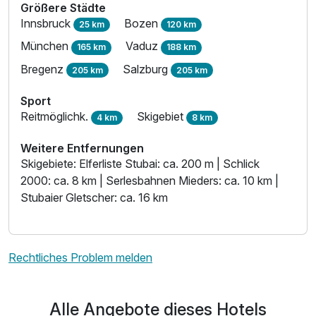
Größere Städte
Innsbruck
Bozen
25 km
120 km
München
Vaduz
165 km
188 km
Bregenz
Salzburg
205 km
205 km
Sport
Reitmöglichk.
Skigebiet
4 km
8 km
Weitere Entfernungen
Skigebiete: Elferliste Stubai: ca. 200 m | Schlick
2000: ca. 8 km | Serlesbahnen Mieders: ca. 10 km |
Stubaier Gletscher: ca. 16 km
Rechtliches Problem melden
Alle Angebote dieses Hotels