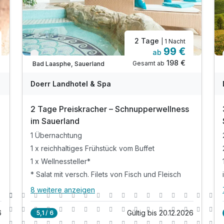
2 Tage
| 1 Nacht
99 €
ab
Verfügbar bis Dezember
198 €
Gesamt ab
Bad Laasphe, Sauerland
Doerr Landhotel & Spa
2 Tage Preiskracher – Schnupperwellness
im Sauerland
1 Übernachtung
1 x reichhaltiges Frühstück vom Buffet
1 x Wellnessteller*
* Salat mit versch. Filets von Fisch und Fleisch
8 weitere anzeigen
Alle Inklusivleistungen
12 enthalten
6
Gültig bis 20.12.2026
5,1 / 6
1 Übernachtung