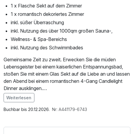
1 x Flasche Sekt auf dem Zimmer
1 x romantisch dekoriertes Zimmer
inkl. süßer Überraschung
inkl. Nutzung des über 1000qm großen Sauna-,
Wellness- & Spa-Bereichs
inkl. Nutzung des Schwimmbades
Gemeinsame Zeit zu zweit. Erwecken Sie die müden
Lebensgeister bei einem kaiserlichen Entspannungsbad,
stoßen Sie mit einem Glas Sekt auf die Liebe an und lassen
den Abend bei einem romantischen 4-Gang Candlelight
Dinner ausklingen.
Weiterlesen
Ein wahrlich „kaiserliches“ Wellnessvergnügen zum
Im Angebot enthalten
Genießen. Nach dem Kaiserbad fühlen Sie sich garantiert
1 Flasche Mineralwasser, Parkplatz, Nutzung des
Buchbar bis 20.12.2026.
Nr: A441179-6743
wie neu geboren! An kaum einem anderen Ort kann man so
Wellnessbereichs, W-LAN Nutzung / Internetnutzung
herrlich entspannen wie im Wannenbad. Lassen Sie den
Gedanken freien Lauf und Ihrem Körper die Zeit, feinste