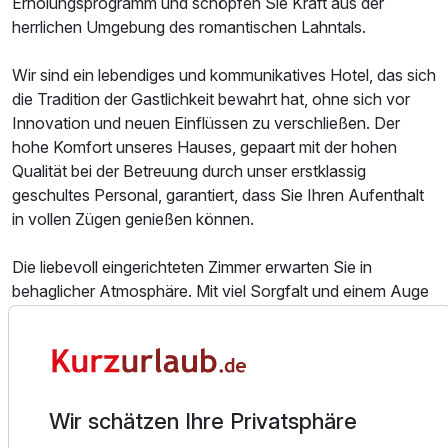
Erholungsprogramm und schöpfen Sie Kraft aus der
herrlichen Umgebung des romantischen Lahntals.
Wir sind ein lebendiges und kommunikatives Hotel, das sich
die Tradition der Gastlichkeit bewahrt hat, ohne sich vor
Innovation und neuen Einflüssen zu verschließen. Der
hohe Komfort unseres Hauses, gepaart mit der hohen
Qualität bei der Betreuung durch unser erstklassig
geschultes Personal, garantiert, dass Sie Ihren Aufenthalt
in vollen Zügen genießen können.
Die liebevoll eingerichteten Zimmer erwarten Sie in
behaglicher Atmosphäre. Mit viel Sorgfalt und einem Auge
für Details, gestalten wir Ihren Aufenthalt von der ersten
Minute an mit größtem Zuvorkommen. Bei den
Arrangements erhalten Sie bei der Anreise automatisch
Mineralwasser und knackige Wittgensteiner Äpfel auf Ihr
Zimmer. Die besonders großzügig ausgelegten
Wir schätzen Ihre Privatsphäre
Landhauszimmer verfügen alle über einen sonnigen Balkon