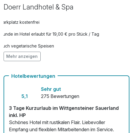
Solarium
5,00 €
Doerr Landhotel & Spa
pro Person (8 Minuten)
Parkplatz kostenfrei
Hunde im Hotel erlaubt für 19,00 € pro Stück / Tag
Auch vegetarische Speisen
Mehr anzeigen
Fahrradverleih für 10,00 € pro Person / Tag
Kostenloses W-LAN
Hotelbewertungen
Mit Hotelbar
Sehr gut
5,1
275 Bewertungen
3 Tage Kurzurlaub im Wittgensteiner Sauerland
inkl. HP
Schönes Hotel mit rustikalen Flair. Liebevoller
Empfang und flexiblen Mitarbeitenden im Service.