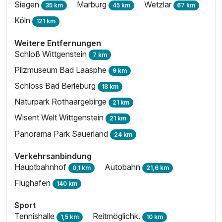
Siegen
Marburg
Wetzlar
35 km
45 km
67 km
Köln
121 km
Weitere Entfernungen
Schloß Wittgenstein
7 km
Pilzmuseum Bad Laasphe
9 km
Schloss Bad Berleburg
18 km
Naturpark Rothaargebirge
21 km
Wisent Welt Wittgenstein
21 km
Panorama Park Sauerland
24 km
Verkehrsanbindung
Hauptbahnhof
Autobahn
0,1 km
21,6 km
Flughafen
140 km
Sport
Tennishalle
Reitmöglichk.
1,5 km
10 km