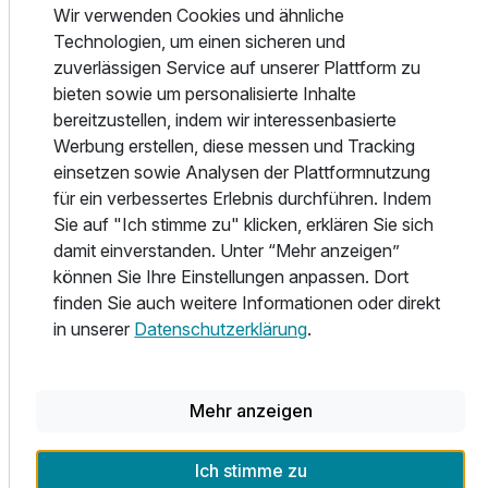
oder Terrassenzugang. Der richtige Freiraum um sich
Wir verwenden Cookies und ähnliche
ausgiebig zu erholen. Alle Zimmer und öffentlichen
Technologien, um einen sicheren und
Bereiche im Romantik Landhotel Doerr sind
zuverlässigen Service auf unserer Plattform zu
nichtraucherfreundlich.
bieten sowie um personalisierte Inhalte
bereitzustellen, indem wir interessenbasierte
Unser hauseigenes Restaurant heißt Sie täglich mit leichter
Werbung erstellen, diese messen und Tracking
kreativer Küche willkommen. Klassische Gerichte mit
einsetzen sowie Analysen der Plattformnutzung
mediterranen Einflüssen werden auf der Basis von frischen
für ein verbessertes Erlebnis durchführen. Indem
und regionalen Produkten zubereitet. Die Auswahl edler
Sie auf "Ich stimme zu" klicken, erklären Sie sich
Weine aus aller Welt erfreut jeden Kenner. Hier können Sie
damit einverstanden. Unter “Mehr anzeigen”
es sich richtig gut gehen lassen! In der rustikalen
können Sie Ihre Einstellungen anpassen. Dort
Bauernstube, der gediegenen Lounge oder an der Bar bein
finden Sie auch weitere Informationen oder direkt
uns gibt es ausreichend Platz um Ihren Besuch bei uns
in unserer
Datenschutzerklärung
.
ganz nach Ihren Wünschen zu gestalten. Je nach
Tageszeit und Stimmung finden Sie in unserem Haus
immer die passende Umgebung.
Mehr anzeigen
Vollendete Entspannung finden Sie täglich in unserem
Ich stimme zu
Wellnessbereich. Erquicken Sie sich in der Sauna oder dem