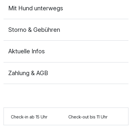
Ausstattung
Mit Hund unterwegs
Für 3 Tage
275,00 €
p.P. ab
Storno & Gebühren
Aktuelle Infos
Doppelzimmer Komfort
2 Erwachsene und 1 Kind
Zahlung & AGB
Ausstattung
Für 3 Tage
265,00 €
p.P. ab
Check-in ab 15 Uhr
Check-out bis 11 Uhr