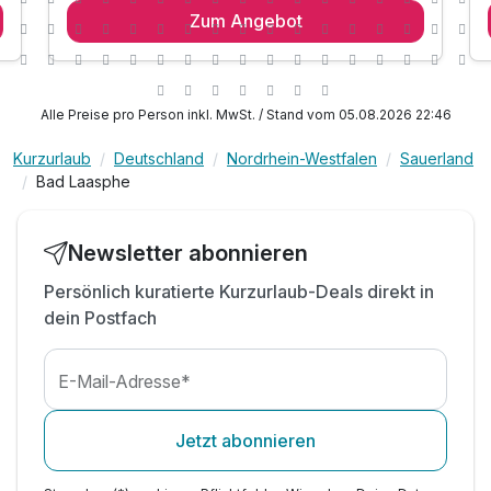
Zum Angebot
1 x reichhaltiges Frühstück vom Buffet
1 x Wellnessteller*
* Salat mit versch. Filets von Fisch und Fleisch
1 x Willkommensgetränk
Alle Preise pro Person inkl. MwSt. / Stand vom 05.08.2026 22:46
n
inkl. Kartenmaterial der Region
Kurzurlaub
Deutschland
Nordrhein-Westfalen
Sauerland
inkl. Flasche Wasser auf dem Zimmer
Bad Laasphe
inkl. Nutzung des über 1000qm großen Sauna-
Wellness- & Spa-Bereichs
inkl. Nutzung des Schwimmbades
Newsletter abonnieren
inkl. Leihbademantel & Saunatuch
Persönlich kuratierte Kurzurlaub-Deals direkt in
inkl. Parkplatz
dein Postfach
E-Mail-Adresse*
Jetzt abonnieren