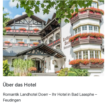
Doppelzimmer Standard
2 Erwachsene
Ausstattung
Für 3 Tage
239,00 €
p.P. ab
Über das Hotel
Romantik Landhotel Doerr – Ihr Hotel in Bad Laasphe –
Feudingen