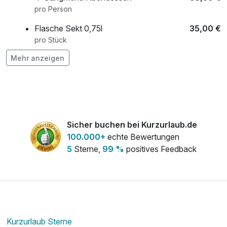
pro Person
Flasche Sekt 0,75l
35,00 €
pro Stück
Mehr anzeigen
Flasche Wein 0,75l
35,00 €
pro Stück
Kaiserl. Enspannungsbad in der Sissi-
30,00 €
Kupferwanne
Sicher buchen bei Kurzurlaub.de
pro Person (30 Minuten)
100.000+
echte Bewertungen
5
Sterne,
99 %
positives Feedback
Kaiserl. Enspannungsbad in der Sissi-
40,00 €
Kupferwanne
pro Stück (30 Minuten)
Obstteller auf dem Zimmer
10,00 €
pro Zimmer
Kurzurlaub Sterne