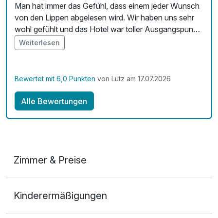
Man hat immer das Gefühl, dass einem jeder Wunsch
von den Lippen abgelesen wird. Wir haben uns sehr
wohl gefühlt und das Hotel war toller Ausgangspunkt
für Touren in Sauerland und Siegerland
Weiterlesen
Bewertet mit 6,0 Punkten
von Lutz am 17.07.2026
Alle Bewertungen
Zimmer & Preise
Doppelzimmer Deluxe
Kinderermäßigungen
2 Erwachsene und 1 Kind