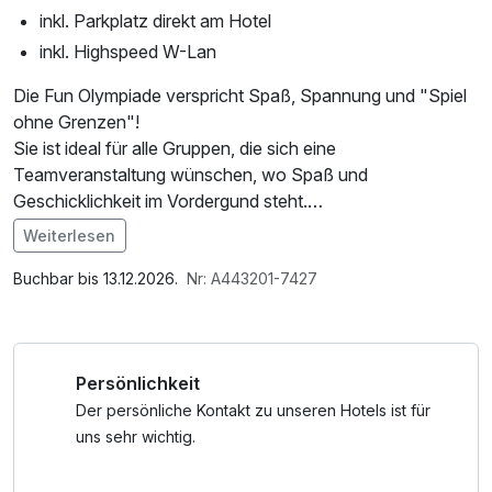
inkl. Parkplatz direkt am Hotel
inkl. Highspeed W-Lan
Die Fun Olympiade verspricht Spaß, Spannung und "Spiel
ohne Grenzen"!
Sie ist ideal für alle Gruppen, die sich eine
Teamveranstaltung wünschen, wo Spaß und
Geschicklichkeit im Vordergund steht.
Bei verschiedenen Aufgabenstellungen, die auf keinen Fall
Weiterlesen
alltäglich sind, können die Teams ihre Geschicklichkeit, ihr
Im Angebot enthalten
Gruppengefühl und ihre Kreativität einsetzen, um ans Ziel
1 Flasche Mineralwasser, Saunabenutzung, Parkplatz, W-
Buchbar bis 13.12.2026.
Nr: A443201-7427
zu kommen. Alle Spiele erfordern keine speziellen,
LAN Nutzung / Internetnutzung, Nutzung Öffentliches
sportlichen Fähigkeiten, sodass jeder dazu beitragen kann,
Internetterminal, Tageszeitung
seinen Team zu helfen.
Persönlichkeit
Nach Ihrer Reservierung, sprechen Sie die verschiedenen
Der persönliche Kontakt zu unseren Hotels ist für
Möglichkeiten, 2-3 aus 6, mit uns ab, um für Ihre Gruppe
uns sehr wichtig.
das Beste Propgramm zu finden.