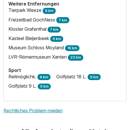
Weitere Entfernungen
Tierpark Weeze
6 km
Freizeitbad GochNess
7 km
Kloster Grafenthal
7 km
Kasteel Bleijenbeek
9 km
Museum Schloss Moyland
16 km
LVR-Römermuseum Xanten
23 km
Sport
Reitmöglichk.
Golfplatz 18 L.
6 km
9 km
Golfplatz 9 L.
9 km
Rechtliches Problem melden