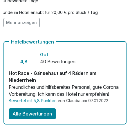
Gut bewertete Lage
Golf Greenfee - Land-Golf-Club Schloß
78,00 €
Moyland (D) - Wochenende
Hunde im Hotel erlaubt für 20,00 € pro Stück / Tag
pro Aufenthalt
Mehr anzeigen
Auch vegetarische Speisen
Fahrradverleih
Golf Greenfee - Land-Golf-Club Schloß
60,00 €
Hotelbewertungen
Moyland - Wochentags
Fitnessgeräte stehen bereit
pro Aufenthalt
Gut
Kostenloses W-LAN
4,8
40 Bewertungen
Kegel- und Bowlingbahn
18,00 €
Zimmerservice verfügbar
Hot Race - Gänsehaut auf 4 Rädern am
pro Stunde (1 Stunde/n)
Niederrhein
Mit Hotelbar
Freundliches und hilfsbereites Personal, gute Corona
Lunchpaket
12,50 €
Vorbereitung. Ich kann das Hotel nur empfehlen!
pro Stück
Bewertet mit 5,8 Punkten
von Claudia am 07.01.2022
Obstkorb
10,00 €
Alle Bewertungen
pro Zimmer
Sekt - Flasche 0,75l
25,50 €