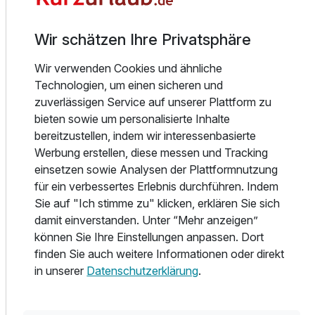
kombinierbar.
Wir schätzen Ihre Privatsphäre
In unserem Restaurant ´Sternenhof` servieren wir Ihnen
feine, regionale & saisonale Gerichte. Für Gäste mit
Wir verwenden Cookies und ähnliche
individuellen Essgewohnheiten (vegetarisch u. a.) bietet
Technologien, um einen sicheren und
unsere Küche eine spezielle Auswahl. In den
zuverlässigen Service auf unserer Plattform zu
Sonnenmonaten lädt unsere Sonnenterrasse zum
bieten sowie um personalisierte Inhalte
Verweilen ein. Gegen den Durst bietet sich ein Besuch an
bereitzustellen, indem wir interessenbasierte
unserer Hotelbar an.
Werbung erstellen, diese messen und Tracking
einsetzen sowie Analysen der Plattformnutzung
Egal ob Fitnessstudio, Pool- und Saunabereich,
für ein verbessertes Erlebnis durchführen. Indem
Indoorsocceranlagen, Fahrrad- und Bootsverleih, Kegel-
Sie auf "Ich stimme zu" klicken, erklären Sie sich
sowie Bowlingbahn - alle Angebote befinden sich bei uns
damit einverstanden. Unter “Mehr anzeigen”
direkt im Haus. Lassen Sie sich aus Ihrem Alltagsstress
können Sie Ihre Einstellungen anpassen. Dort
entführen und gönnen Sie sich eine Auszeit. Wir nehmen
finden Sie auch weitere Informationen oder direkt
Sie auf eine Reise in die Welt der Entspannung und des
in unserer
Datenschutzerklärung
.
Wohlfühlens mit. Unser kompetentes Team, mit dem
speziellen Know-How für Ihre Fragen und Wünsche, trägt