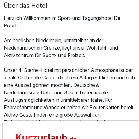
Über das Hotel
Herzlich Willkommen im Sport-und Tagungshotel De
Poort!
Am herrlichen Niederrhein, unmittelbar an der
Niederländischen Grenze, liegt unser Wohlfühl- und
Ausstattung
Aktivzentrum für Sport- und Freizeit.
Zusatznächte
Unser 4-Sterne-Hotel mit persönlicher Atmosphäre ist der
ideale Ort für alle Gäste, die ihrem Alltag entfliehen und sich
eine Auszeit gönnen möchten. Deutsche &
Für 2 Tage
179,00 €
p.P. ab
Niederländische Natur und Städte bieten ideale
Ausflugsmöglichkeiten in unmittelbarer Nähe. Für
Fahradfahrer und Wanderer halten wir Routenkarten bereit.
Aktive Gäste finden eine große Auswahl an
Freitzeitmöglichkeiten im Haus und in unmittelbarer
Umgebung. Unsere Arrangemnts sind mit weiteren
Einzelbausteinen aus unserem Event-Angeboten