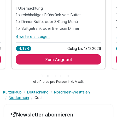
1 Übernachtung
1 x reichhaltiges Frühstück vom Buffet
1 x Dinner Buffet oder 3-Gang Menü
1 x Softgetränk oder Bier zum Dinner
4 weitere anzeigen
Alle Inklusivleistungen
8 enthalten
6
Gültig bis 13.12.2026
4,8 / 6
1 Übernachtung
Zum Angebot
1 x reichhaltiges Frühstück vom Buffet
1 x Dinner Buffet oder 3-Gang Menü
1 x Softgetränk oder Bier zum Dinner
inkl. Eintritt in den Wellnessbereich
Alle Preise pro Person inkl. MwSt.
mit Panorama Pool und Sauna
Kurzurlaub
Deutschland
Nordrhein-Westfalen
inkl. Parkplätz direkt am Hotel
Niederrhein
Goch
inkl. Highspeed W-Lan
Newsletter abonnieren