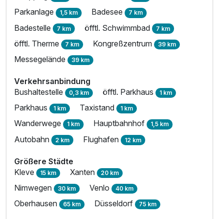
Parkanlage
Badesee
1,5 km
7 km
Badestelle
öfftl. Schwimmbad
7 km
7 km
öfftl. Therme
Kongreßzentrum
7 km
39 km
Messegelände
39 km
Verkehrsanbindung
Bushaltestelle
öfftl. Parkhaus
0,3 km
1 km
Parkhaus
Taxistand
1 km
1 km
Wanderwege
Hauptbahnhof
1 km
1,5 km
Autobahn
Flughafen
2 km
12 km
Größere Städte
Kleve
Xanten
15 km
20 km
Nimwegen
Venlo
30 km
40 km
Oberhausen
Düsseldorf
65 km
75 km