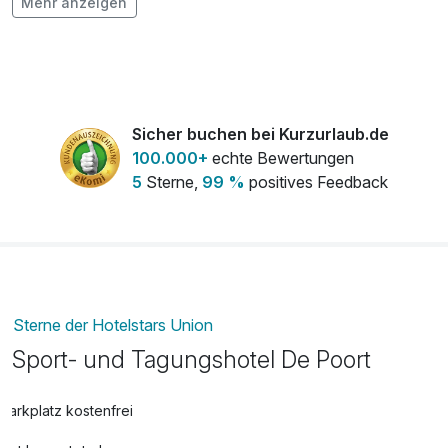
Mehr anzeigen
pro Tag
Fahrradverleih E-Bike
40,00 €
pro Tag
Sicher buchen bei Kurzurlaub.de
Golf Greenfee - Bleijenbeek (NL)
86,00 €
100.000+
echte Bewertungen
Wochenende
5
Sterne,
99 %
positives Feedback
pro Aufenthalt
Golf Greenfee - Bleijenbeek (NL)
79,00 €
Wochentags
pro Aufenthalt
Sterne der Hotelstars Union
Sport- und Tagungshotel De Poort
Golf Greenfee - Inernational-Gof-Club
60,00 €
Moyland (D)
pro Aufenthalt
Parkplatz kostenfrei