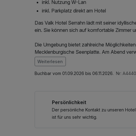
inkl. Nutzung W-Lan
inkl. Parkplatz direkt am Hotel
Das Valk Hotel Serrahn lädt mit seiner idylli
ein. Sie können sich auf komfortable Zimmer un
Die Umgebung bietet zahlreiche Möglichkeiten
Mecklenburgische Seenplatte. Am Abend verwö
saisonalen Spezialitäten.
Weiterlesen
Im Angebot enthalten
Der Aufenthalt wird durch den freundlichen S
Parkplatz, W-LAN Nutzung / Internetnutzung
Buchbar vom 01.09.2026 bis 06.11.2026.
Nr: A444
erholsamen Erlebnis.
Persönlichkeit
Der persönliche Kontakt zu unseren Hotel
ist für uns sehr wichtig.