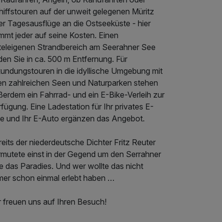
hiffstouren auf der unweit gelegenen Müritz
er Tagesausflüge an die Ostseeküste - hier
mmt jeder auf seine Kosten. Einen
teleigenen Strandbereich am Seerahner See
den Sie in ca. 500 m Entfernung. Für
kundungstouren in die idyllische Umgebung mit
ren zahlreichen Seen und Naturparken stehen
ßerdem ein Fahrrad- und ein E-Bike-Verleih zur
fügung. Eine Ladestation für Ihr privates E-
ke und Ihr E-Auto ergänzen das Angebot.
eits der niederdeutsche Dichter Fritz Reuter
rmutete einst in der Gegend um den Serrahner
e das Paradies. Und wer wollte das nicht
mer schon einmal erlebt haben …
r freuen uns auf Ihren Besuch!