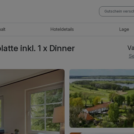
Gutschein vers
halt
Hotel
details
Lage
tte inkl. 1 x Dinner
Va
Se