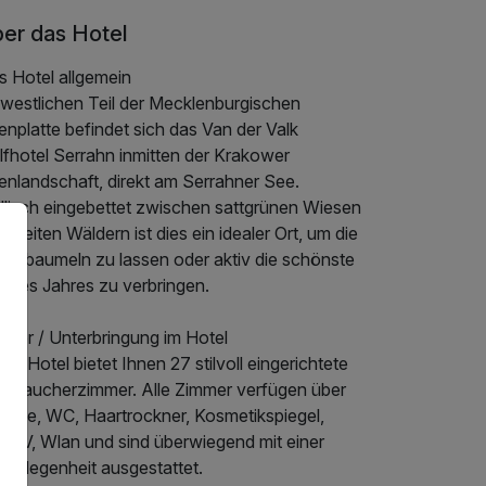
er das Hotel
s Hotel allgemein
 westlichen Teil der Mecklenburgischen
nplatte befindet sich das Van der Valk
lfhotel Serrahn inmitten der Krakower
enlandschaft, direkt am Serrahner See.
yllisch eingebettet zwischen sattgrünen Wiesen
 weiten Wäldern ist dies ein idealer Ort, um die
ele baumeln zu lassen oder aktiv die schönste
t des Jahres zu verbringen.
mmer / Unterbringung im Hotel
er Hotel bietet Ihnen 27 stilvoll eingerichtete
chtraucherzimmer. Alle Zimmer verfügen über
sche, WC, Haartrockner, Kosmetikspiegel,
t-TV, Wlan und sind überwiegend mit einer
zgelegenheit ausgestattet.