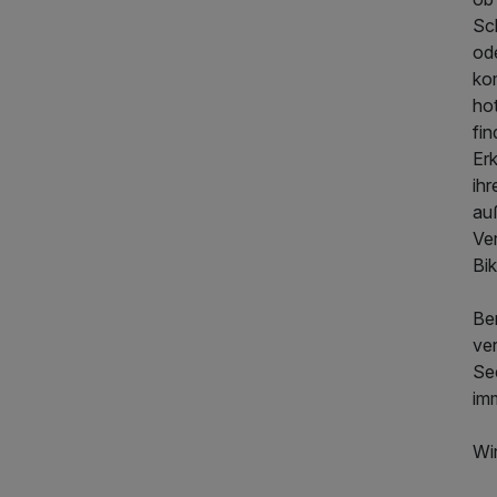
Sc
od
ko
ho
fin
Er
ih
au
Ver
Bi
Ber
ve
Se
im
Wi
219,00 €
p.P. ab