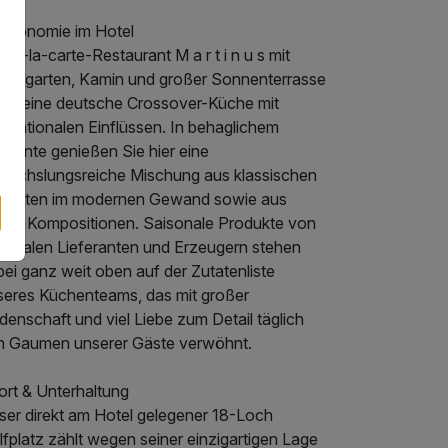
stronomie im Hotel
 À-la-carte-Restaurant M a r t i n u s mit
ntergarten, Kamin und großer Sonnenterrasse
etet eine deutsche Crossover-Küche mit
ernationalen Einflüssen. In behaglichem
biente genießen Sie hier eine
wechslungsreiche Mischung aus klassischen
richten im modernen Gewand sowie aus
uen Kompositionen. Saisonale Produkte von
gionalen Lieferanten und Erzeugern stehen
ei ganz weit oben auf der Zutatenliste
seres Küchenteams, das mit großer
denschaft und viel Liebe zum Detail täglich
n Gaumen unserer Gäste verwöhnt.
ort & Unterhaltung
ser direkt am Hotel gelegener 18-Loch
fplatz zählt wegen seiner einzigartigen Lage