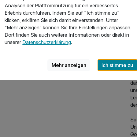
Analysen der Plattformnutzung für ein verbessertes
Ga
Erlebnis durchführen. Indem Sie auf "Ich stimme zu"
Das
klicken, erklären Sie sich damit einverstanden. Unter
Wi
“Mehr anzeigen” können Sie Ihre Einstellungen anpassen.
bi
Dort finden Sie auch weitere Informationen oder direkt in
int
unserer
Datenschutzerklärung
.
Am
ab
Ge
Mehr anzeigen
Ich stimme zu
ne
re
dab
un
Lei
de
Sp
Un
Gol