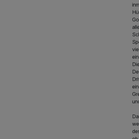
inm
Hü
Go
all
Sc
Spo
vi
ein
Di
De
Dr
199,00 €
p.P. ab
ei
Gr
und
Da
wei
de
ob