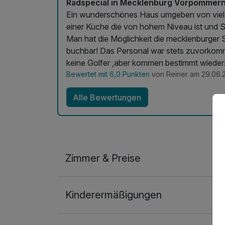
Radspecial in Mecklenburg Vorpommer
Ein wunderschönes Haus umgeben von viel grün und Wasser. Super ausgestattete 
einer Küche die von hohem Niveau ist und S
Man hat die Möglichkeit die mecklenburger 
buchbar! Das Personal war stets zuvorkomm
keine Golfer ,aber kommen bestimmt wieder
Bewertet mit 6,0 Punkten
von Reiner am 29.06.
Alle Bewertungen
Zimmer & Preise
Doppelzimmer
Kinderermäßigungen
2 Erwachsene