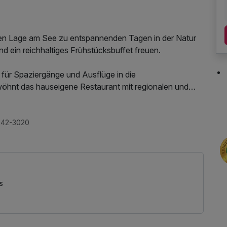
schen Lage am See zu entspannenden Tagen in der Natur
d ein reichhaltiges Frühstücksbuffet freuen.
 für Spaziergänge und Ausflüge in die
hnt das hauseigene Restaurant mit regionalen und
ervice und die gemütliche Atmosphäre zu einem
042-3020
s