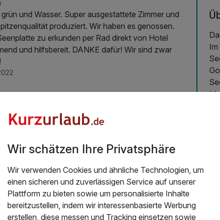
n
Üb
Zimmer und
pitzenqualität produziert. Wir haben es genossen.
Da
Seenplatte zu erkunden per Rad direkt von Hotel
Im
end und hilfsbereit. DANKE dafür! Wir sind zwar
See
!
Go
2022
Se
Id
und
Se
Zei
Wir schätzen Ihre Privatsphäre
Zi
Uns
Wir verwenden Cookies und ähnliche Technologien, um
Ni
einen sicheren und zuverlässigen Service auf unserer
Du
Plattform zu bieten sowie um personalisierte Inhalte
Sa
bereitzustellen, indem wir interessenbasierte Werbung
Sit
erstellen, diese messen und Tracking einsetzen sowie