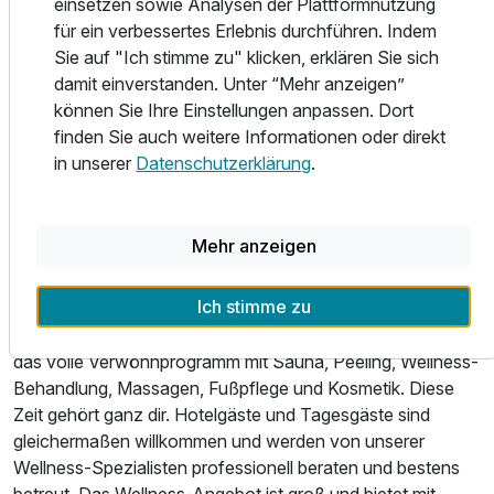
einsetzen sowie Analysen der Plattformnutzung
kennerlernen möchten.
für ein verbessertes Erlebnis durchführen. Indem
Sie auf "Ich stimme zu" klicken, erklären Sie sich
Nordisch frisch und einfach lecker
damit einverstanden. Unter “Mehr anzeigen”
Die norddeutsche Küche ist wie unsere Heimat: ehrlich,
können Sie Ihre Einstellungen anpassen. Dort
geradeheraus und vielseitig. Mit frischen Zutaten aus der
finden Sie auch weitere Informationen oder direkt
Region, saisonalen Spezialitäten und vielen kreativen
in unserer
Datenschutzerklärung
.
Ideen zaubert das Küchenteam kulinarische
Überraschungen auf die Teller unserer Gäste. Ob als
Hotelgast oder als Restaurantgast: im 1877 geht die Liebe
Mehr anzeigen
durch den Magen.
Ich stimme zu
Entspann dich...
...und genieße in unserem Wellness-Bereich „MynTied"
das volle Verwöhnprogramm mit Sauna, Peeling, Wellness-
Behandlung, Massagen, Fußpflege und Kosmetik. Diese
Zeit gehört ganz dir. Hotelgäste und Tagesgäste sind
gleichermaßen willkommen und werden von unserer
Wellness-Spezialisten professionell beraten und bestens