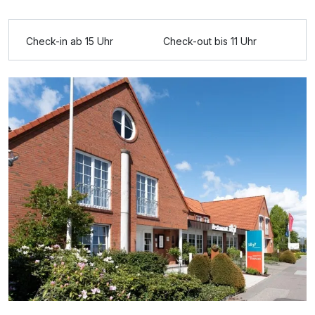
Zusatznächte
Check-in ab 15 Uhr
Check-out bis 11 Uhr
Für 5 Tage
509,00 €
p.P. ab
Juniorsuite/n
2 Erwachsene