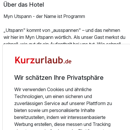
Über das Hotel
Myn Utspann - der Name ist Programm
„Utspann" kommt von „ausspannen" – und das nehmen
wir hier im Myn Utspann wörtlich. Als unser Gast merkst du
Ausstattung
schnell, wie gut dir ein Aufenthalt bei uns tut. Wie schnell
du runter-kommst. Und wir tun alles dafür, dass du dich bei
Zusatznächte
uns rundum wohl fühlst. In unseren 31 individuell
ausgestatteten Zimmern, bei einem Besuch unseres
Wellness-Bereichs „MynTied" oder in unserem Restaurant
Für 5 Tage
559,00 €
p.P. ab
Wir schätzen Ihre Privatsphäre
1877, wo wir dich beim Frühstück und beim Abendessen
gerne verwöhnen.
Wir verwenden Cookies und ähnliche
Technologien, um einen sicheren und
Persönlich. Herzlich. Begeisternd.
zuverlässigen Service auf unserer Plattform zu
Das Boutique-Hotel Myn Utspann ist Wunschziel für alle,
bieten sowie um personalisierte Inhalte
die eine persönliche Atmosphäre lieben und eine
bereitzustellen, indem wir interessenbasierte
Alternative zum Übernachtungs-Einerlei suchen. Die Ihren
Werbung erstellen, diese messen und Tracking
Urlaub individuell gestalten und Land und Leute