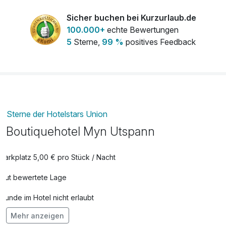
Sicher buchen bei Kurzurlaub.de
100.000+
echte Bewertungen
5
Sterne,
99 %
positives Feedback
Sterne der Hotelstars Union
Boutiquehotel Myn Utspann
Parkplatz 5,00 € pro Stück / Nacht
Gut bewertete Lage
Hunde im Hotel nicht erlaubt
Mehr anzeigen
Auch vegetarische Speisen