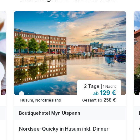
2 Tage
| 1 Nacht
129 €
ab
Verfügbar bis Dezember
258 €
Gesamt ab
Husum, Nordfriesland
Boutiquehotel Myn Utspann
Nordsee-Quicky in Husum inkl. Dinner