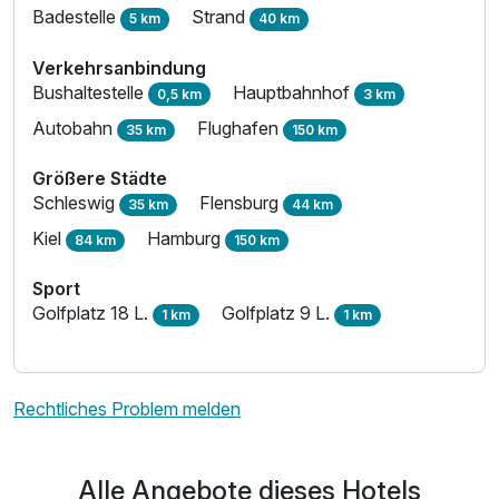
Badestelle
Strand
5 km
40 km
Verkehrsanbindung
Bushaltestelle
Hauptbahnhof
0,5 km
3 km
Autobahn
Flughafen
35 km
150 km
Größere Städte
Schleswig
Flensburg
35 km
44 km
Kiel
Hamburg
84 km
150 km
Sport
Golfplatz 18 L.
Golfplatz 9 L.
1 km
1 km
Rechtliches Problem melden
Alle Angebote dieses Hotels