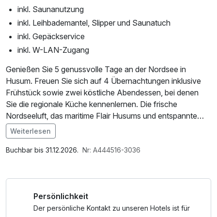
inkl. Saunanutzung
inkl. Leihbademantel, Slipper und Saunatuch
inkl. Gepäckservice
inkl. W-LAN-Zugang
Genießen Sie 5 genussvolle Tage an der Nordsee in
Husum. Freuen Sie sich auf 4 Übernachtungen inklusive
Frühstück sowie zwei köstliche Abendessen, bei denen
Sie die regionale Küche kennenlernen. Die frische
Nordseeluft, das maritime Flair Husums und entspannte
Stunden im gemütlichen Hotelambiente machen diesen
Weiterlesen
Aufenthalt zu einer perfekten Kombination aus Genuss,
Im Angebot enthalten
Erholung und nordischem Lebensgefühl.
1 Flasche Mineralwasser, Saunabenutzung, Saunatuch,
Buchbar bis 31.12.2026.
Nr: A444516-3036
Leihbademantel, W-LAN Nutzung / Internetnutzung,
kostenfreier Kaffee/Tee im Zimmer
Persönlichkeit
Der persönliche Kontakt zu unseren Hotels ist für