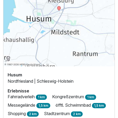
Husum
Nordfriesland | Schleswig-Holstein
Erlebnisse
Fahrradverleih
Kongreßzentrum
1 km
1 km
Messegelände
öfftl. Schwimmbad
1,5 km
1,5 km
Shopping
Stadtzentrum
2 km
2 km