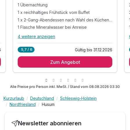
1 Übernachtung
1 x reichhaltiges Frühstück vom Buffet
1 x 2-Gang-Abendessen nach Wahl des Küchenteams
mwahl
1 Flasche Mineralwasser bei Anreise
4 weitere anzeigen
Alle Inklusivleistungen
8 enthalten
6
Gültig bis 31.12.2026
5,7 / 6
1 Übernachtung
Zum Angebot
1 x reichhaltiges Frühstück vom Buffet
1 x 2-Gang-Abendessen nach Wahl des
Küchenteams
1 Flasche Mineralwasser bei Anreise
Alle Preise pro Person inkl. MwSt. / Stand vom 08.08.2026 03:30
inkl. Saunanutzung
inkl. Leihbademantel, Slipper und Saunatuch
Kurzurlaub
Deutschland
Schleswig-Holstein
Nordfriesland
Husum
inkl. W-Lan-Nutzung
inkl. Gepäckservice
Newsletter abonnieren