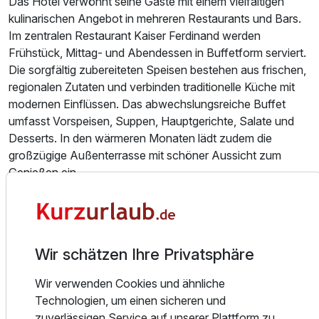
Das Hotel verwöhnt seine Gäste mit einem vielfältigen
kulinarischen Angebot in mehreren Restaurants und Bars.
Im zentralen Restaurant Kaiser Ferdinand werden
Frühstück, Mittag- und Abendessen in Buffetform serviert.
Die sorgfältig zubereiteten Speisen bestehen aus frischen,
regionalen Zutaten und verbinden traditionelle Küche mit
modernen Einflüssen. Das abwechslungsreiche Buffet
umfasst Vorspeisen, Suppen, Hauptgerichte, Salate und
Desserts. In den wärmeren Monaten lädt zudem die
großzügige Außenterrasse mit schöner Aussicht zum
Genießen ein.
Das elegante À-la-carte-Restaurant Sofija kombiniert
traditionelle heimische Spezialitäten mit moderner
internationaler Küche. Die Speisekarte wird saisonal
Wir schätzen Ihre Privatsphäre
angepasst und mit frischen Zutaten der jeweiligen
Jahreszeit ergänzt. Erlesene Weine aus allen slowenischen
Wir verwenden Cookies und ähnliche
Weinregionen runden das kulinarische Erlebnis ab.
Technologien, um einen sicheren und
zuverlässigen Service auf unserer Plattform zu