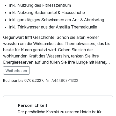
inkl. Nutzung des Fitnesszentrum
inkl. Nutzung Bademantel & Hausschuhe
inkl. ganztägiges Schwimmen am An- & Abreisetag
inkl. Trinkwasser aus der Amaliija Thermalquelle
Gegenwart trifft Geschichte: Schon die alten Römer
wussten um die Wirksamkeit des Thermalwassers, das bis
heute für Kuren genutzt wird. Geben Sie sich der
wohltuenden Kraft des Wassers hin, tanken Sie Ihre
Energiereserven auf und füllen Sie Ihre Lunge mit klarer,
frischer Luft. Entspannen Sie in den Pools, die antiken
Weiterlesen
Bädern nachempfunden sind.
Buchbar bis 07.08.2027.
Nr: A444903-11302
Persönlichkeit
Der persönliche Kontakt zu unseren Hotels ist für