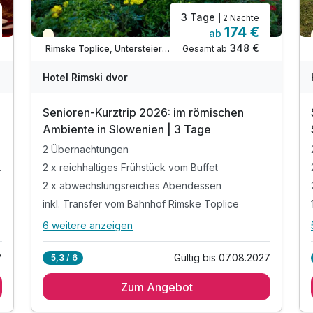
3 Tage
| 2 Nächte
174 €
ab
Teilweise ausgelastet
348 €
Gesamt ab
Rimske Toplice, Untersteiermark (Savinjska)
Hotel Rimski dvor
Senioren-Kurztrip 2026: im römischen
Ambiente in Slowenien | 3 Tage
2 Übernachtungen
am Zimmer)
2 x reichhaltiges Frühstück vom Buffet
2 x abwechslungsreiches Abendessen
inkl. Transfer vom Bahnhof Rimske Toplice
6 weitere anzeigen
Alle Inklusivleistungen
10 enthalten
7
Gültig bis 07.08.2027
5,3 / 6
2 Übernachtungen
Zum Angebot
2 x reichhaltiges Frühstück vom Buffet
2 x abwechslungsreiches Abendessen