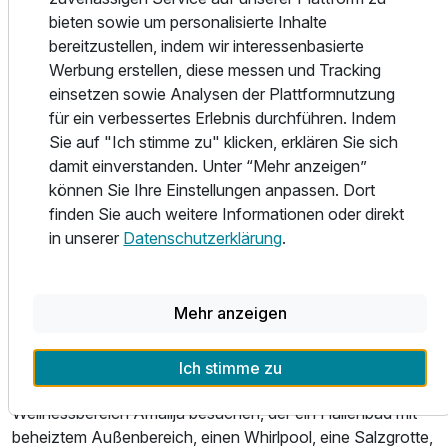
Im Café Prinzessin Victoria erwartet die Gäste eine
bieten sowie um personalisierte Inhalte
gemütliche Atmosphäre mit hochwertigem Illy-Kaffee,
bereitzustellen, indem wir interessenbasierte
exklusiven Tees von Dammann Frères sowie
Werbung erstellen, diese messen und Tracking
hausgemachten Desserts aus der hoteleigenen Konditorei.
einsetzen sowie Analysen der Plattformnutzung
Zusätzlich werden ausgewählte À-la-carte-Gerichte wie
für ein verbessertes Erlebnis durchführen. Indem
Eggs Benedict, Burger, Pasta mit Trüffeln oder Garnelen
Sie auf "Ich stimme zu" klicken, erklären Sie sich
sowie verschiedene süße Spezialitäten angeboten. Ein
damit einverstanden. Unter “Mehr anzeigen”
umfangreiches Getränkeangebot mit Cocktails, Cognacs,
können Sie Ihre Einstellungen anpassen. Dort
Whiskys und Zigarren sowie gelegentliche Live-Musik
finden Sie auch weitere Informationen oder direkt
sorgen für besondere Genussmomente.
in unserer
Datenschutzerklärung
.
Die stilvolle Lobbybar am Pool bietet den perfekten Ort für
entspannte Stunden bei ausgewählten Getränken,
Mehr anzeigen
Cocktails und leichten Snacks.
Wellness & Freizeit
Ich stimme zu
Für Entspannung und Erholung können Gäste den
Wellnessbereich Amalija besuchen, der ein Hallenbad mit
beheiztem Außenbereich, einen Whirlpool, eine Salzgrotte,