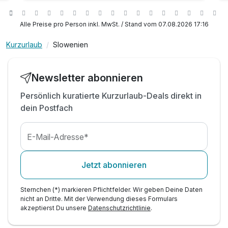
inkl. Transfer vom Bahnhof Rimske Toplice
inkl. Verleih von Wanderstöcken
Alle Preise pro Person inkl. MwSt. / Stand vom 07.08.2026 17:16
)
inkl. Nutzung der Thermalbecken
Kurzurlaub
Slowenien
inkl. ganztägiges Schwimmen am An- &
Abreisetag
inkl. Nutzung von Bademandel & Hausschuhe
Newsletter abonnieren
inkl. Trinkwasser aus der Amaliija Thermalquelle
Persönlich kuratierte Kurzurlaub-Deals direkt in
inkl. W-LAN
dein Postfach
E-Mail-Adresse*
Jetzt abonnieren
Sternchen (*) markieren Pflichtfelder. Wir geben Deine Daten
nicht an Dritte. Mit der Verwendung dieses Formulars
akzeptierst Du unsere
Datenschutzrichtlinie
.