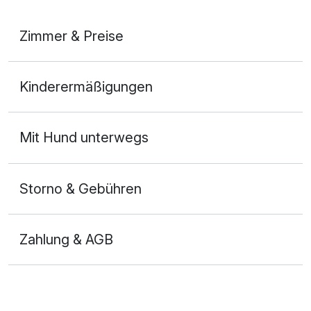
Zimmer & Preise
Doppelzimmer
Kinderermäßigungen
2 Erwachsene und 1 Kind
Ausstattung
Mit Hund unterwegs
Für 8 Tage
756,00 €
p.P. ab
Storno & Gebühren
Zahlung & AGB