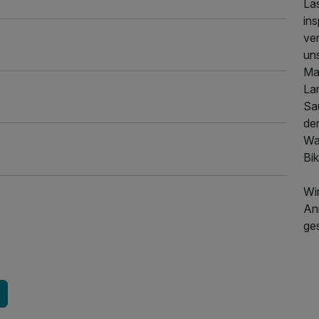
La
in
ve
un
339,00 €
p.P. ab
Ma
La
Sau
de
Wa
Bik
Wir
An
ge