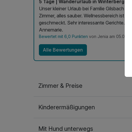
5 Tage | Wanderurlaub in Winterberg - i
Unser kleiner Urlaub bei Familie Gilsbach war
Zimmer, alles sauber. Wellnessbereich ist au
geschmeckt. Sehr interessante Gerichte. All
Annemarie.
Bewertet mit 6,0 Punkten
von Jenia am 05.05.2
Alle Bewertungen
Zimmer & Preise
Doppelzimmer
Kinderermäßigungen
2 Erwachsene
Ausstattung
Mit Hund unterwegs