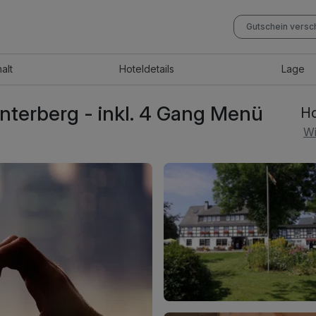
Gutschein vers
halt
Hotel
details
Lage
nterberg - inkl. 4 Gang Menü
Ho
Wi