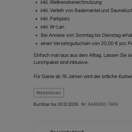
inkl. Wellnessbereichnutzung
inkl. Verleih von Bademantel und Saunatüc
inkl. Parkplatz
inkl. W-Lan
Bei Anreise von Sonntag bis Dienstag erhal
einen Verzehrgutschein von 20,00 € pro P
Einfach mal raus aus dem Alltag. Lassen Sie 
Lunchpaket sind inklusive.
Für Gäste ab 16 Jahren wird der örtliche Kurb
Im Angebot enthalten
Weiterlesen
1 Flasche Mineralwasser, Parkplatz, W-LAN N
Buchbar bis 20.12.2026.
Nr: A445090-7469