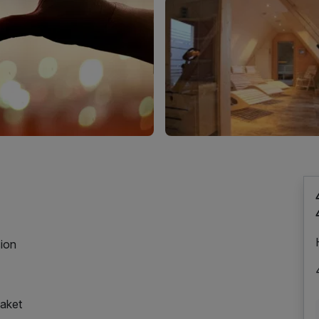
ion
paket