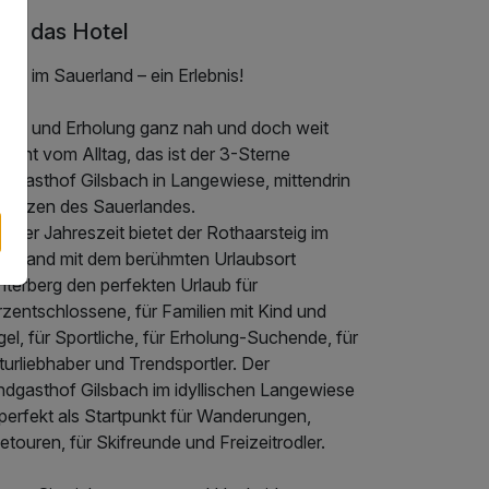
er das Hotel
aub im Sauerland – ein Erlebnis!
laub und Erholung ganz nah und doch weit
fernt vom Alltag, das ist der 3-Sterne
ndgasthof Gilsbach in Langewiese, mittendrin
 Herzen des Sauerlandes.
jeder Jahreszeit bietet der Rothaarsteig im
uerland mit dem berühmten Urlaubsort
nterberg den perfekten Urlaub für
zentschlossene, für Familien mit Kind und
el, für Sportliche, für Erholung-Suchende, für
urliebhaber und Trendsportler. Der
ndgasthof Gilsbach im idyllischen Langewiese
 perfekt als Startpunkt für Wanderungen,
etouren, für Skifreunde und Freizeitrodler.