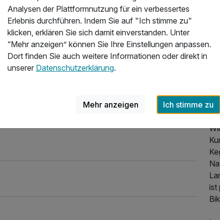
nkl. 4 Gang Menü
Analysen der Plattformnutzung für ein verbessertes
Üb
 toll. Wir haben uns sehr woll gefühlt. Gemütliche
Erlebnis durchführen. Indem Sie auf "Ich stimme zu"
sreichend. Das Beste ist die Küche. Alles hat gut
klicken, erklären Sie sich damit einverstanden. Unter
Url
es schön organisiert. Ich kann nur empfehlen. Danke
“Mehr anzeigen” können Sie Ihre Einstellungen anpassen.
Dort finden Sie auch weitere Informationen oder direkt in
Ur
026
unserer
Datenschutzerklärung
.
ent
La
im
Mehr anzeigen
Ich stimme zu
Zu 
Sa
Wi
Kur
Keg
Nat
La
ist
Bik