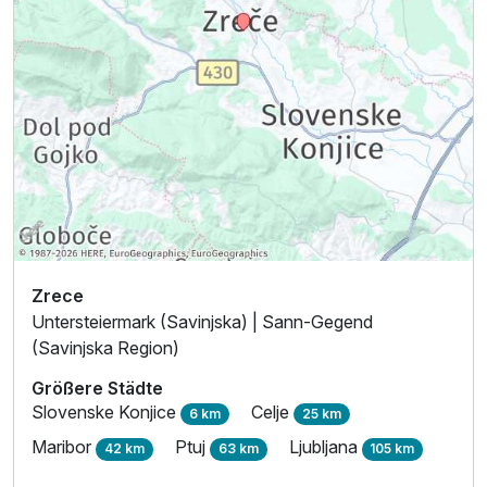
Zrece
Untersteiermark (Savinjska) | Sann-Gegend
(Savinjska Region)
Größere Städte
Slovenske Konjice
Celje
6 km
25 km
Maribor
Ptuj
Ljubljana
42 km
63 km
105 km