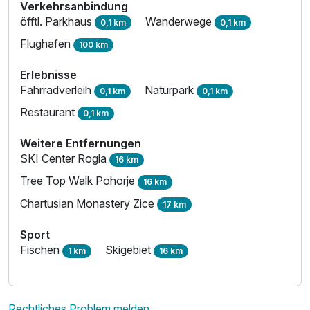
Verkehrsanbindung
öfftl. Parkhaus
Wanderwege
0,1 km
0,1 km
Flughafen
100 km
Erlebnisse
Fahrradverleih
Naturpark
0,1 km
0,1 km
Restaurant
0,1 km
Weitere Entfernungen
SKI Center Rogla
16 km
Tree Top Walk Pohorje
16 km
Chartusian Monastery Zice
17 km
Sport
Fischen
Skigebiet
1 km
16 km
Rechtliches Problem melden