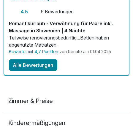
Fitnessgeräte stehen bereit
4,5
5 Bewertungen
Zimmerservice verfügbar
Romantikurlaub - Verwöhnung für Paare inkl.
Mit Hotelbar
Massage in Slowenien | 4 Nächte
Teilweise renovierungsbedürftig...Betten haben
abgenutzte Matratzen.
Bewertet mit 4,7 Punkten
von Renate am 01.04.2025
Alle Bewertungen
Zimmer & Preise
Doppelzimmer Superior
Kinderermäßigungen
2 Erwachsene und 2 Kinder