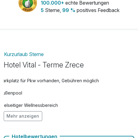
100.000+
echte Bewertungen
5
Sterne,
99 %
positives Feedback
Kurzurlaub Sterne
Hotel Vital - Terme Zrece
Parkplatz für Pkw vorhanden, Gebühren möglich
Außenpool
Vielseitiger Wellnessbereich
Mehr anzeigen
Hunde im Hotel nicht erlaubt
Fahrradverleih
Hotelbewertungen