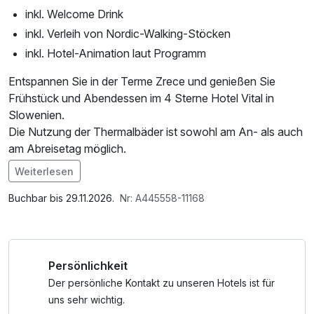
inkl. Welcome Drink
inkl. Verleih von Nordic-Walking-Stöcken
inkl. Hotel-Animation laut Programm
Entspannen Sie in der Terme Zrece und genießen Sie
Frühstück und Abendessen im 4 Sterne Hotel Vital in
Slowenien.
Die Nutzung der Thermalbäder ist sowohl am An- als auch
am Abreisetag möglich.
Weiterlesen
Im Angebot enthalten
1 x Welcome Drink
Buchbar bis 29.11.2026.
Nr: A445558-11168
Persönlichkeit
Der persönliche Kontakt zu unseren Hotels ist für
uns sehr wichtig.