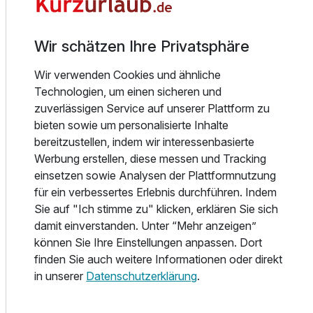
Safe, einer Minibar, Klimaanlage, einem Bad (WC,
Dusche/Badewanne) und W-LAN ausgestattet. Zusätzlich
genießen Sie einen herrlichen Ausblick vom Balkon.
Wir schätzen Ihre Privatsphäre
Das Hotel verfügt über ein großes Restaurant mit Buffet
und einem reichhaltigen Angebot an köstlichen à la carte
Wir verwenden Cookies und ähnliche
Gerichten, gepaart mit ausgesuchten Weinen.
Technologien, um einen sicheren und
zuverlässigen Service auf unserer Plattform zu
Die Besucher können sich in dem modern eingerichteten
bieten sowie um personalisierte Inhalte
Wellness Zentrum und Saunadorf verwöhnen lassen oder
bereitzustellen, indem wir interessenbasierte
die Zeit in Innen- und Außenpools genießen. Es werden
Werbung erstellen, diese messen und Tracking
verschiedene Wellnessleistungen, wie Gesichts- und
einsetzen sowie Analysen der Plattformnutzung
Körperpflege und Massagen angeboten, welche Sie gegen
für ein verbessertes Erlebnis durchführen. Indem
Aufpreis vor Ort hinzubuchen können. Fachlich
Sie auf "Ich stimme zu" klicken, erklären Sie sich
kompetente Ärzte und Therapeuten sind vor Ort, um
damit einverstanden. Unter “Mehr anzeigen”
Gesundheits- und Vorsorgeprogramme zu besprechen.
können Sie Ihre Einstellungen anpassen. Dort
finden Sie auch weitere Informationen oder direkt
Kostenlose Parkplätze stehen im Freien zur Verfügung. Die
in unserer
Datenschutzerklärung
.
Zuzahlung für die Garage betragen 5 Euro am Tag.
In der Nähe des Hotels finden Sie Gastronomie, ein