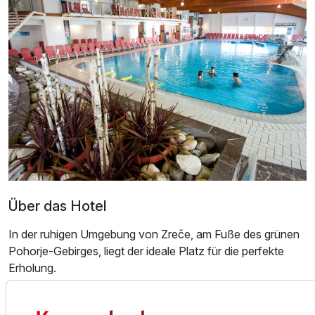
Familienzimmer
2 Erwachsene und 2 Kinder
Ausstattung
Für 8 Tage
0,00 €
p.P. ab
Über das Hotel
Twinbettzimmer Standard
2 Erwachsene und 1 Kind
In der ruhigen Umgebung von Zreče, am Fuße des grünen
Pohorje-Gebirges, liegt der ideale Platz für die perfekte
Erholung.
Ausstattung
Die Zimmer im Hotel sind mit einem Fernseher, Telefon,
Für 8 Tage
0,00 €
p.P. ab