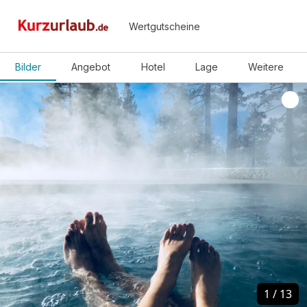
Wertgutscheine
Bilder
Angebot
Hotel
Lage
Weitere
1
1
/
/
13
13