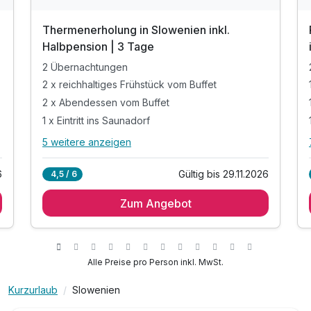
Thermenerholung in Slowenien inkl.
Halbpension | 3 Tage
2 Übernachtungen
2 x reichhaltiges Frühstück vom Buffet
2 x Abendessen vom Buffet
1 x Eintritt ins Saunadorf
5 weitere anzeigen
Alle Inklusivleistungen
9 enthalten
6
Gültig bis 29.11.2026
4,5 / 6
2 Übernachtungen
Zum Angebot
2 x reichhaltiges Frühstück vom Buffet
2 x Abendessen vom Buffet
1 x Eintritt ins Saunadorf
inkl. Welcome Drink
Alle Preise pro Person inkl. MwSt.
inkl. Nutzung der Thermalbäder
Kurzurlaub
Slowenien
inkl. Bademantel für Ihren Aufenthalt