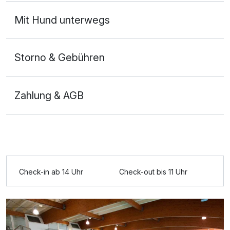
Ausstattung
Mit Hund unterwegs
Für 8 Tage
584,50 €
p.P. ab
Storno & Gebühren
Zahlung & AGB
Einzelzimmer
1 Erwachsenen
Ausstattung
Check-in ab 14 Uhr
Check-out bis 11 Uhr
Für 8 Tage
780,50 €
p.P. ab