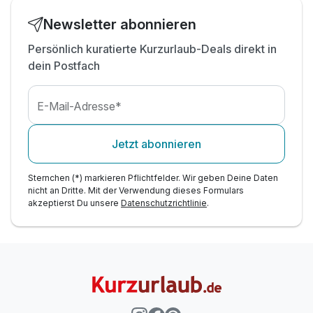
inkl. Verleih von Nordic-Walking-Stöcken
inkl. Hotel-Animation laut Programm
Newsletter abonnieren
Persönlich kuratierte Kurzurlaub-Deals direkt in
dein Postfach
E-Mail-Adresse*
Jetzt abonnieren
Sternchen (*) markieren Pflichtfelder. Wir geben Deine Daten
nicht an Dritte. Mit der Verwendung dieses Formulars
akzeptierst Du unsere
Datenschutzrichtlinie
.