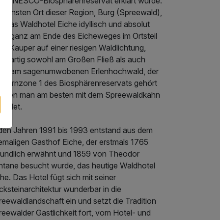
m UNESCO-Biosphärenreservat erklärt wurde.
grünsten Ort dieser Region, Burg (Spreewald),
gt das Waldhotel Eiche idyllisch und absolut
hig, ganz am Ende des Eicheweges im Ortsteil
g-Kauper auf einer riesigen Waldlichtung,
nzigartig sowohl am Großen Fließ als auch
rekt am sagenumwobenen Erlenhochwald, der
r Kernzone 1 des Biosphärenreservats gehört
d den man am besten mit dem Spreewaldkahn
kundet.
 den Jahren 1991 bis 1993 entstand aus dem
emaligen Gasthof Eiche, der erstmals 1765
kundlich erwähnt und 1859 von Theodor
ntane besucht wurde, das heutige Waldhotel
he. Das Hotel fügt sich mit seiner
ksteinarchitektur wunderbar in die
eewaldlandschaft ein und setzt die Tradition
eewälder Gastlichkeit fort, vom Hotel- und