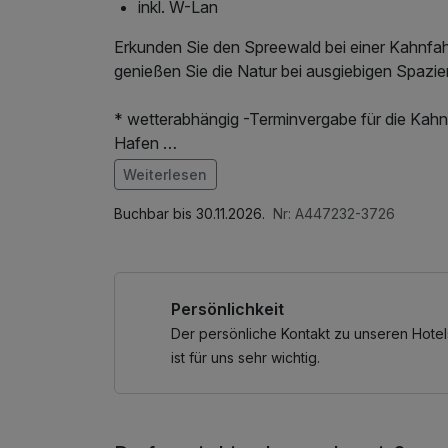
inkl. W-Lan
Erkunden Sie den Spreewald bei einer Kahnfah
genießen Sie die Natur bei ausgiebigen Spazi
* wetterabhängig -Terminvergabe für die Kahnf
Hafen
Waldschlößchen
Weiterlesen
- zzgl. der ortsüblichen Kurtaxe von EUR 2,
Im Angebot enthalten
Nutzung des Fitnessbereichs, W-LAN Nutzung
Buchbar bis 30.11.2026.
Nr: A447232-3726
- zzgl. Parkplatzgebühren E
- Fahrradverleih (EUR 15,00 pro Rad) auf Vorb
- Paddelbootverleih (35,00 € pro Zweisitzer-
- Saunanutzung auf Vorbestellung möglich
Persönlichkeit
Der persönliche Kontakt zu unseren Hotel
ist für uns sehr wichtig.