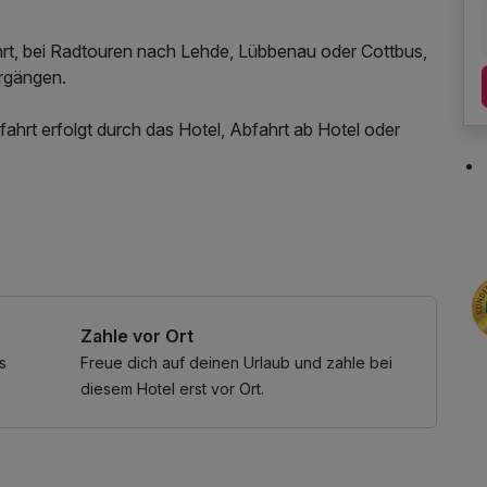
rt, bei Radtouren nach Lehde, Lübbenau oder Cottbus,
ergängen.
ahrt erfolgt durch das Hotel, Abfahrt ab Hotel oder
00 pro Erwachsenem und Tag
 / Internetnutzung
UR 2,00 pro Fahrzeug/Tag
estellung möglich
Paddelboot) auf Vorbestellung möglich
Zahle vor Ort
s
Freue dich auf deinen Urlaub und zahle bei
diesem Hotel erst vor Ort.