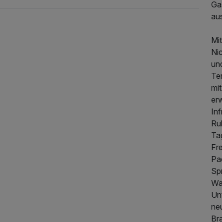
Ga
au
Mi
Ni
un
Te
mit
er
In
Ru
Ta
Fre
Pa
Sp
Wa
Un
ne
553,00 €
Br
p.P. ab