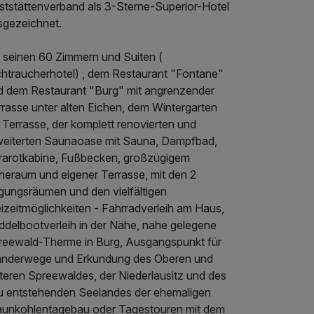
ststättenverband als 3-Sterne-Superior-Hotel
sgezeichnet.
t seinen 60 Zimmern und Suiten (
chtraucherhotel) , dem Restaurant "Fontane"
d dem Restaurant "Burg" mit angrenzender
rrasse unter alten Eichen, dem Wintergarten
 Terrasse, der komplett renovierten und
weiterten Saunaoase mit Sauna, Dampfbad,
frarotkabine, Fußbecken, großzügigem
heraum und eigener Terrasse, mit den 2
gungsräumen und den vielfältigen
izeitmöglichkeiten - Fahrradverleih am Haus,
ddelbootverleih in der Nähe, nahe gelegene
reewald-Therme in Burg, Ausgangspunkt für
nderwege und Erkundung des Oberen und
teren Spreewaldes, der Niederlausitz und des
u entstehenden Seelandes der ehemaligen
aunkohlentagebau oder Tagestouren mit dem