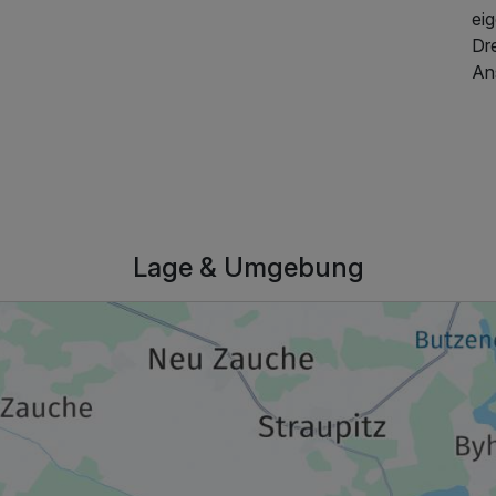
ei
Dre
An
Lage & Umgebung
603,00 €
p.P. ab