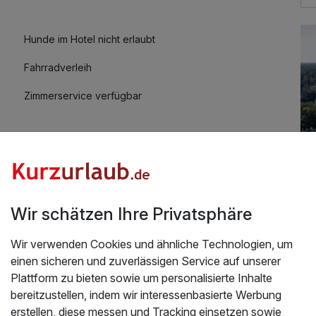
Hunde im Hotel nicht erlaubt
Fahrradverleih
Zimmerservice verfügbar
Wir schätzen Ihre Privatsphäre
Üb
Wir verwenden Cookies und ähnliche Technologien, um
Hotel genau richtig. Super nettes Personal, die ihre
einen sicheren und zuverlässigen Service auf unserer
En
rt
Plattform zu bieten sowie um personalisierte Inhalte
Aut
.2025
bereitzustellen, indem wir interessenbasierte Werbung
Wa
erstellen, diese messen und Tracking einsetzen sowie