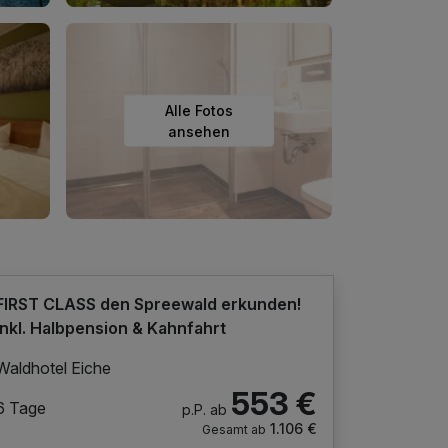
Alle Fotos
ansehen
FIRST CLASS den Spreewald erkunden!
inkl. Halbpension & Kahnfahrt
Waldhotel Eiche
553 €
6 Tage
p.P. ab
1.106 €
Gesamt ab