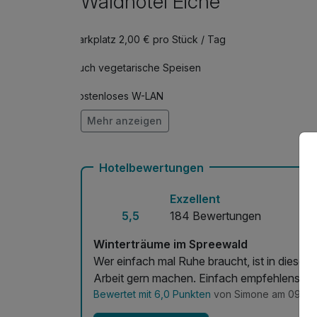
Waldhotel Eiche
Parkplatz 2,00 € pro Stück / Tag
Auch vegetarische Speisen
Kostenloses W-LAN
Mehr anzeigen
Mit Hotelbar
Hotelbewertungen
Exzellent
5,5
184 Bewertungen
Winterträume im Spreewald
Wer einfach mal Ruhe braucht, ist in diesem 
Arbeit gern machen. Einfach empfehlenswe
Bewertet mit 6,0 Punkten
von Simone am 09.03