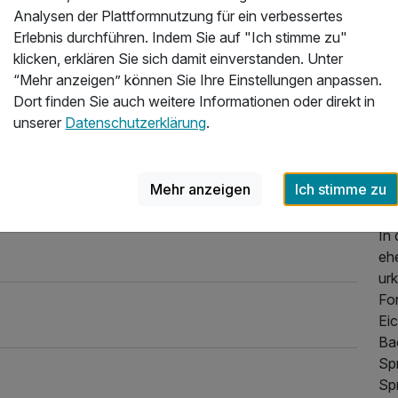
zu
Analysen der Plattformnutzung für ein verbessertes
Im 
Erlebnis durchführen. Indem Sie auf "Ich stimme zu"
lie
klicken, erklären Sie sich damit einverstanden. Unter
ru
“Mehr anzeigen” können Sie Ihre Einstellungen anpassen.
Bur
Dort finden Sie auch weitere Informationen oder direkt in
ei
unserer
Datenschutzerklärung
.
di
zu
un
Mehr anzeigen
Ich stimme zu
er
In
eh
ur
Fo
Eic
Bac
Spr
Spr