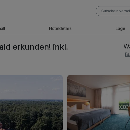
Gutschein vers
halt
Hotel
details
Lage
d erkunden! inkl.
Wa
Bu