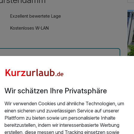
Exzellent bewertete Lage
15,00 €
Kostenloses W-LAN
ndamm
r ein Städte Trip genau das richtige !
Wir schätzen Ihre Privatsphäre
Üb
Wir verwenden Cookies und ähnliche Technologien, um
einen sicheren und zuverlässigen Service auf unserer
Das
Plattform zu bieten sowie um personalisierte Inhalte
bereitzustellen, indem wir interessenbasierte Werbung
Das
erstellen, diese messen und Tracking einsetzen sowie