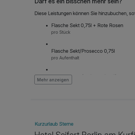
Darf es ein bisschen mehr sein?
Diese Leistungen können Sie hinzubuchen, sofe
Flasche Sekt 0,75l + Rote Rosen
pro Stück
Flasche Sekt/Prosecco 0,75l
pro Aufenthalt
Flasche Wein (rot/weiss/rosé) 0,75l
Mehr anzeigen
pro Aufenthalt
frischer Strauß Blumen auf dem Zimme
pro Stück
Kurzurlaub Sterne
Late Check Out bis 12:30 Uhr
Hotel Seifert Berlin am Ku
pro Aufenthalt