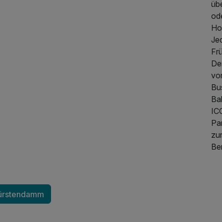
üb
od
Hot
Je
Frü
De
vom
Bu
Ba
IC
Pa
zur
Be
89,00 €
p.P. ab
rfürstendamm