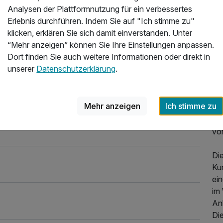
wu
Analysen der Plattformnutzung für ein verbessertes
de
Erlebnis durchführen. Indem Sie auf "Ich stimme zu"
No
klicken, erklären Sie sich damit einverstanden. Unter
un
“Mehr anzeigen” können Sie Ihre Einstellungen anpassen.
Wir
Dort finden Sie auch weitere Informationen oder direkt in
Ku
unserer
Datenschutzerklärung
.
Als
25
Mit
Mehr anzeigen
Ich stimme zu
We
vo
Di
Ku
ei
im 
Anb
Die