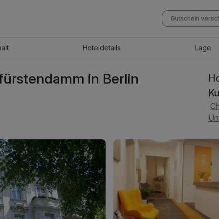
Gutschein vers
halt
Hotel
details
Lage
fürstendamm in Berlin
Ho
Ku
Ch
Um