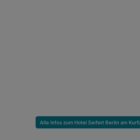
Ausstattung
Zusatznächte
Für 2 Tage
Alle Infos zum Hotel Seifert Berlin am Ku