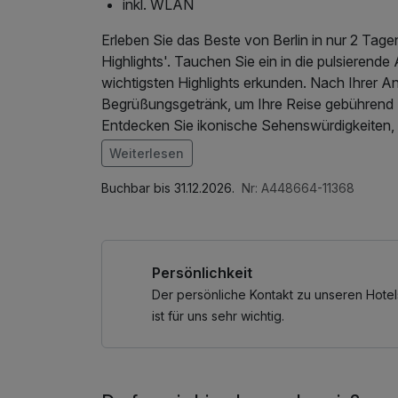
inkl. WLAN
Erleben Sie das Beste von Berlin in nur 2 Tag
Highlights'. Tauchen Sie ein in die pulsieren
wichtigsten Highlights erkunden. Nach Ihrer A
Begrüßungsgetränk, um Ihre Reise gebührend z
Entdecken Sie ikonische Sehenswürdigkeiten,
Hotspots, während Sie durch Berlins fasziniere
Weiterlesen
Köstlichkeiten in ausgewählten Restaurants un
Im Angebot enthalten
und Moderne, die Berlin auszeichnet. Unsere 2-
1 x Welcome Drink, W-LAN Nutzung / Interne
Buchbar bis 31.12.2026.
Nr: A448664-11368
das dynamische Flair dieser aufregenden Met
unvergesslichen Erlebnissen einzugehen. Erleb
Auszeit voller Höhepunkte, die Sie mit einem L
Persönlichkeit
Der persönliche Kontakt zu unseren Hotel
ist für uns sehr wichtig.