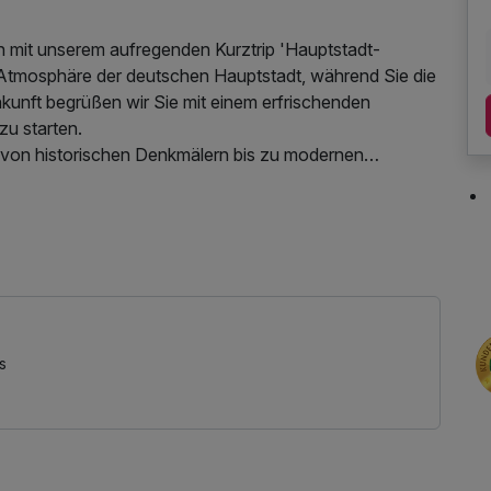
en mit unserem aufregenden Kurztrip 'Hauptstadt-
de Atmosphäre der deutschen Hauptstadt, während Sie die
nkunft begrüßen wir Sie mit einem erfrischenden
u starten.
 von historischen Denkmälern bis zu modernen
nde Viertel schlendern. Genießen Sie kulinarische
d erleben Sie die einzigartige Mischung aus Geschichte
tägige Kurzreise bietet Ihnen die perfekte Gelegenheit,
tnutzung
ropole zu spüren, ohne dabei Kompromisse bei den
en Sie die Hauptstadt-Highlights – eine kompakte
ächeln zurücklässt."
s