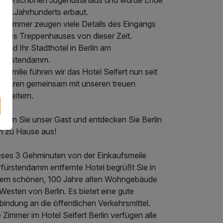
nderschönen Jugendstilhaus und wurde Ende
s 19.Jahrhunderts erbaut.
ch immer zeugen viele Details des Eingangs
d des Treppenhauses von dieser Zeit.
 sind Ihr Stadthotel in Berlin am
rfürstendamm.
 Familie führen wir das Hotel Seifert nun seit
 Jahren gemeinsam mit unseren treuen
arbeitern.
rden Sie unser Gast und entdecken Sie Berlin
n zu Hause aus!
eses 3 Gehminuten von der Einkaufsmeile
rfürstendamm entfernte Hotel begrüßt Sie in
nem schönen, 100 Jahre alten Wohngebäude
Westen von Berlin. Es bietet eine gute
indung an die öffentlichen Verkehrsmittel.
 Zimmer im Hotel Seifert Berlin verfügen alle