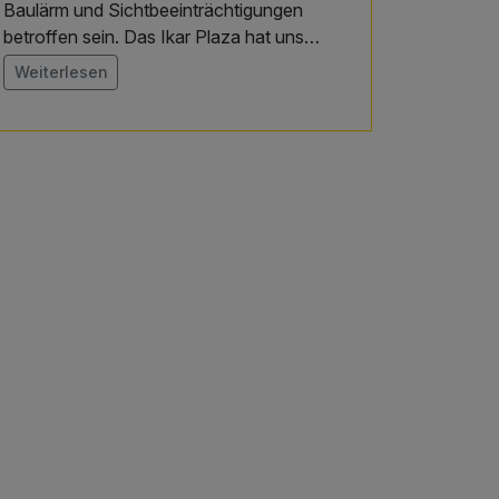
Baulärm und Sichtbeeinträchtigungen
betroffen sein. Das Ikar Plaza hat uns
zugesichert, dass alle unsere Gäste in den
Weiterlesen
von der Baustelle abgewandten Zimmern
untergebracht werden.