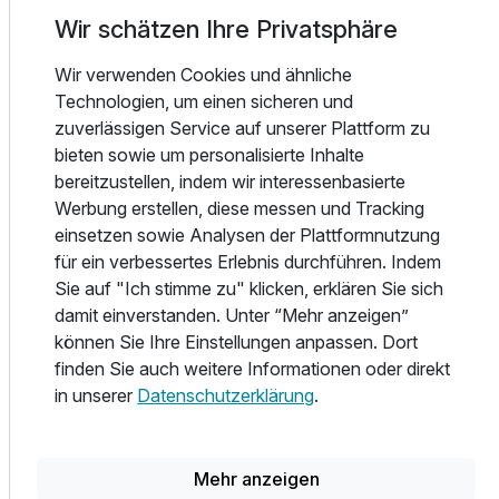
Wir schätzen Ihre Privatsphäre
Vital und Vitarium Spa&Beauty mitbenutzt werden können!
Wir verwenden Cookies und ähnliche
Des Weiteren bietet das 9.200 m² große Wellnesszentrum
Technologien, um einen sicheren und
Balnea ein umfassendes Angebot an Wellness-, sowie
zuverlässigen Service auf unserer Plattform zu
Gesichts- und Körperanwendungen.
bieten sowie um personalisierte Inhalte
bereitzustellen, indem wir interessenbasierte
Werbung erstellen, diese messen und Tracking
einsetzen sowie Analysen der Plattformnutzung
Alle Infos zum Hotel Kristal - Terme Krka
für ein verbessertes Erlebnis durchführen. Indem
Sie auf "Ich stimme zu" klicken, erklären Sie sich
damit einverstanden. Unter “Mehr anzeigen”
können Sie Ihre Einstellungen anpassen. Dort
finden Sie auch weitere Informationen oder direkt
Lage & Umgebung
in unserer
Datenschutzerklärung
.
Mehr anzeigen