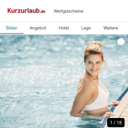
Wertgutscheine
Bilder
Angebot
Hotel
Lage
Weitere
1
1
/
/
18
18