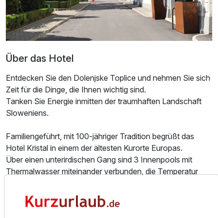
Über das Hotel
Entdecken Sie den Dolenjske Toplice und nehmen Sie sich
Zeit für die Dinge, die Ihnen wichtig sind.
Tanken Sie Energie inmitten der traumhaften Landschaft
Sloweniens.
Ausstattung
Familiengeführt, mit 100-jähriger Tradition begrüßt das
Hotel Kristal in einem der ältesten Kurorte Europas.
Für 3 Tage
274,00 €
p.P. ab
Über einen unterirdischen Gang sind 3 Innenpools mit
Thermalwasser miteinander verbunden, die Temperatur
36° C. Entspannen Sie anschließend in der Aperitif-Bar
und besichtigen Sie den berühmten Kristallluster im
Restaurant.
Wir möchten darauf hinweisen, dass alle Pools der Hotels