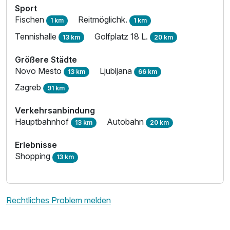
Sport
Fischen
Reitmöglichk.
1 km
1 km
Tennishalle
Golfplatz 18 L.
13 km
20 km
Größere Städte
Novo Mesto
Ljubljana
13 km
66 km
Zagreb
91 km
Verkehrsanbindung
Hauptbahnhof
Autobahn
13 km
20 km
Erlebnisse
Shopping
13 km
Rechtliches Problem melden