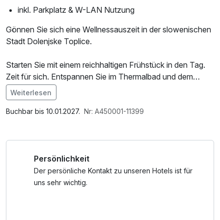
inkl. Parkplatz & W-LAN Nutzung
Gönnen Sie sich eine Wellnessauszeit in der slowenischen
Stadt Dolenjske Toplice.
Starten Sie mit einem reichhaltigen Frühstück in den Tag.
Zeit für sich. Entspannen Sie im Thermalbad und dem
Wellnesszentrum mit zahlreichen Wellnessangeboten.
Weiterlesen
Erkunden Sie den Kurort, umgeben von malerischen
Im Angebot enthalten
Weinbergen und genießen Sie Spezialitäten Sloweniens.
Leihbademantel, Parkplatz, Nutzung des Fitnessbereichs,
Buchbar bis 10.01.2027.
Nr: A450001-11399
W-LAN Nutzung / Internetnutzung
Das Hotel bietet seinen Gästen zusätzlich zu allen eigenen
Pools, die Mitnutzung der Pools der Hotels Vital und
Persönlichkeit
Vitarium Spa&Beauty.
Der persönliche Kontakt zu unseren Hotels ist für
uns sehr wichtig.