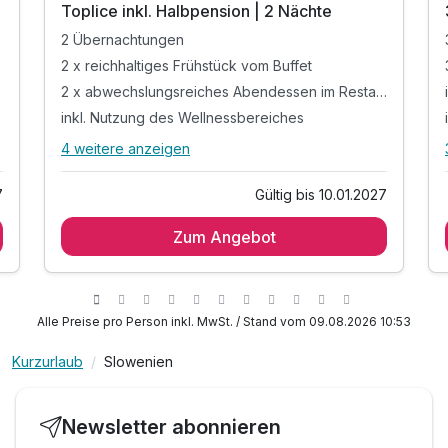
Toplice inkl. Halbpension | 2 Nächte
2 Übernachtungen
2 x reichhaltiges Frühstück vom Buffet
2 x abwechslungsreiches Abendessen im Restaurant
inkl. Nutzung des Wellnessbereiches
4 weitere anzeigen
Alle Inklusivleistungen
8 enthalten
7
Gültig bis 10.01.2027
2 Übernachtungen
Zum Angebot
2 x reichhaltiges Frühstück vom Buffet
2 x abwechslungsreiches Abendessen im
Restaurant
inkl. Nutzung des Wellnessbereiches
Alle Preise pro Person inkl. MwSt. / Stand vom 09.08.2026 10:53
inkl. 1 x Saunanutzung
inkl. umfangreichem Animationsprogramm
Kurzurlaub
Slowenien
inkl. Leihbademantel
inkl. Parkplatz & W-LAN Nutzung
Newsletter abonnieren