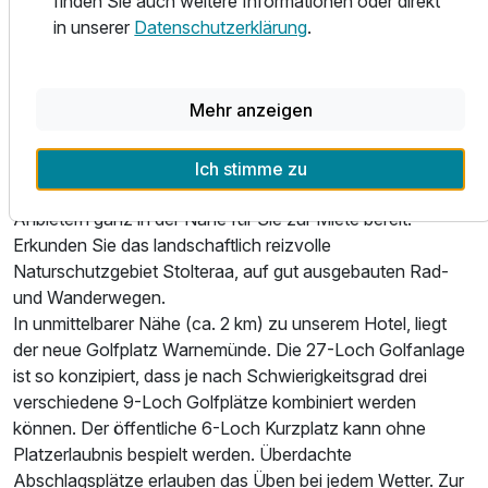
finden Sie auch weitere Informationen oder direkt
Während der Sommermonate hat der Biergarten direkt vor
in unserer
Datenschutzerklärung
.
dem Hotel ganztägig geöffnet. Das reichhaltige
Frühstücksbüfett wird Sie jeden Morgen für Ihre
Tagesplanung vitalisieren. Am Abend lädt Sie unser Koch
Mehr anzeigen
zu leckerem Abendessen im Restaurant mit Meeresblick
ein.
Ich stimme zu
Strandkörbe und Fahrräder stehen von günstigen
Anbietern ganz in der Nähe für Sie zur Miete bereit.
Erkunden Sie das landschaftlich reizvolle
Naturschutzgebiet Stolteraa, auf gut ausgebauten Rad-
und Wanderwegen.
In unmittelbarer Nähe (ca. 2 km) zu unserem Hotel, liegt
der neue Golfplatz Warnemünde. Die 27-Loch Golfanlage
ist so konzipiert, dass je nach Schwierigkeitsgrad drei
verschiedene 9-Loch Golfplätze kombiniert werden
können. Der öffentliche 6-Loch Kurzplatz kann ohne
Platzerlaubnis bespielt werden. Überdachte
Abschlagsplätze erlauben das Üben bei jedem Wetter. Zur