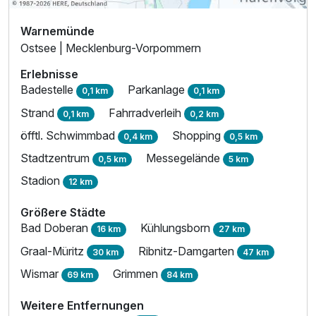
Warnemünde
Ostsee | Mecklenburg-Vorpommern
Erlebnisse
Badestelle
Parkanlage
0,1 km
0,1 km
Strand
Fahrradverleih
0,1 km
0,2 km
öfftl. Schwimmbad
Shopping
0,4 km
0,5 km
Stadtzentrum
Messegelände
0,5 km
5 km
Stadion
12 km
Größere Städte
Bad Doberan
Kühlungsborn
16 km
27 km
Graal-Müritz
Ribnitz-Damgarten
30 km
47 km
Wismar
Grimmen
69 km
84 km
Weitere Entfernungen