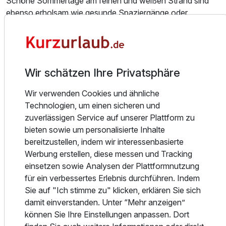
Schöne Sommertage am feinen und weißen Strand sind
Einzelzimmer
ebenso erholsam wie gesunde Spaziergänge oder
1 Erwachsenen und 1 Kind
Radtouren durch die herrliche Küstenlandschaft. Spannen
Sie aus und lassen Sie sich in unserem Hotel verwöhnen.
Ausstattung
Sie wohnen in einem Haus mit langer Tradition, dem
ehemaligen "Haus Hohenzollern".
Wir schätzen Ihre Privatsphäre
Zusatznächte
Nur wenige Schritte vom weißen Ostseestrand entfernt
Wir verwenden Cookies und ähnliche
liegt das traditionsreiche "Hotel Stolteraa". Im August
Für 3 Tage
262,00 €
p.P. ab
Technologien, um einen sicheren und
2005 wurde dieses Haus nach umfangreicher
zuverlässigen Service auf unserer Plattform zu
Rekonstruktion und Modernisierung wieder in Betrieb
bieten sowie um personalisierte Inhalte
genommen. Es verfügt über Einzel- und Doppelzimmer
bereitzustellen, indem wir interessenbasierte
sowie geräumige Appartements/Suiten. Alle Zimmer sind
Werbung erstellen, diese messen und Tracking
mit Dusche/WC, teilweise auch mit Badewanne
einsetzen sowie Analysen der Plattformnutzung
ausgestattet. TV - mit mehrsprachigem Satellitenempfang.
für ein verbessertes Erlebnis durchführen. Indem
Jedes Zimmer verfügt über einen eigenen Internetanschluß
Sie auf "Ich stimme zu" klicken, erklären Sie sich
und ist bequem mit dem neu eingebauten Aufzug zu
damit einverstanden. Unter “Mehr anzeigen”
erreichen.
können Sie Ihre Einstellungen anpassen. Dort