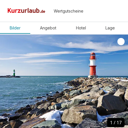
Wertgutscheine
Bilder
Angebot
Hotel
Lage
1
1
/
/
17
17