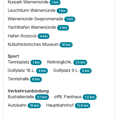
Kurpark Warnemünde
1 km
Leuchtturm Warnemünde
1 km
Warnemünde Seepromenade
1 km
Yachthafen Warnemünde
2 km
Hafen Rostock
4 km
Kulturhistorisches Museum
10 km
Sport
Tennisplatz
Reitmöglichk.
1 km
1,5 km
Golfplatz 18 L.
Golfplatz 9 L.
3 km
3 km
Tennishalle
6 km
Verkehrsanbindung
Bushaltestelle
öfftl. Parkhaus
0,1 km
1,5 km
Autobahn
Hauptbahnhof
10 km
11,9 km