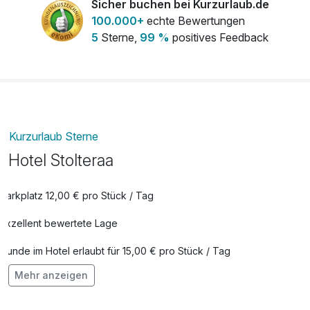
Sicher buchen bei Kurzurlaub.de
100.000+
echte Bewertungen
5
Sterne,
99 %
positives Feedback
Kurzurlaub Sterne
Hotel Stolteraa
Parkplatz 12,00 € pro Stück / Tag
Exzellent bewertete Lage
Hunde im Hotel erlaubt für 15,00 € pro Stück / Tag
Mehr anzeigen
Auch vegetarische Speisen
Kostenloses W-LAN