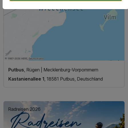
Putbus
, Rügen | Mecklenburg-Vorpommern
Kastanienallee 1
, 18581 Putbus, Deutschland
Radreisen 2026