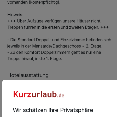
vorhanden (kostenpflichtig).
Hinweis:
+++ Über Aufzüge verfügen unsere Häuser nicht.
Treppen führen in die ersten und zweiten Etagen. +++
- Die Standard Doppel- und Einzelzimmer befinden sich
jeweils in der Mansarde/Dachgeschoss = 2. Etage.
- Zu den Komfort Doppelzimmern geht es nur eine
Treppe hinauf, in die 1. Etage.
Hotelausstattung
Kinderpreise
Wir schätzen Ihre Privatsphäre
Stornobedingungen