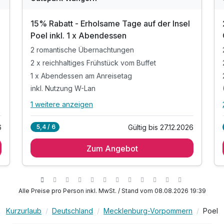
15% Rabatt - Erholsame Tage auf der Insel
Poel inkl. 1 x Abendessen
2 romantische Übernachtungen
2 x reichhaltiges Frühstück vom Buffet
1 x Abendessen am Anreisetag
inkl. Nutzung W-Lan
1 weitere anzeigen
Alle Inklusivleistungen
5 enthalten
6
Gültig bis 27.12.2026
5,4 / 6
2 romantische Übernachtungen
Zum Angebot
2 x reichhaltiges Frühstück vom Buffet
1 x Abendessen am Anreisetag
inkl. Nutzung W-Lan
inkl. Parkplatz
Alle Preise pro Person inkl. MwSt. / Stand vom 08.08.2026 19:39
Kurzurlaub
Deutschland
Mecklenburg-Vorpommern
Poel