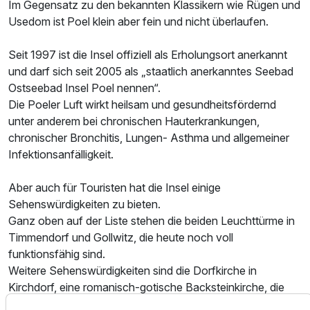
Im Gegensatz zu den bekannten Klassikern wie Rügen und
Usedom ist Poel klein aber fein und nicht überlaufen.
Seit 1997 ist die Insel offiziell als Erholungsort anerkannt
und darf sich seit 2005 als „staatlich anerkanntes Seebad
Ostseebad Insel Poel nennen“.
Die Poeler Luft wirkt heilsam und gesundheitsfördernd
Ausstattung
unter anderem bei chronischen Hauterkrankungen,
chronischer Bronchitis, Lungen- Asthma und allgemeiner
Infektionsanfälligkeit.
Für 4 Tage
245,00 €
p.P. ab
Aber auch für Touristen hat die Insel einige
Sehenswürdigkeiten zu bieten.
Ganz oben auf der Liste stehen die beiden Leuchttürme in
Timmendorf und Gollwitz, die heute noch voll
Appartement/s
funktionsfähig sind.
2 Erwachsene und 2 Kinder
Weitere Sehenswürdigkeiten sind die Dorfkirche in
Kirchdorf, eine romanisch-gotische Backsteinkirche, die
Mitte des 13.Jahrhunderts errichtet wurde.