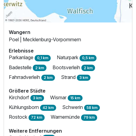
Wangern
Poel | Mecklenburg-Vorpommern
Erlebnisse
Parkanlage
Naturpark
0,1 km
0,5 km
Badestelle
Bootsverleih
2 km
2 km
Fahrradverleih
Strand
2 km
3 km
Größere Städte
Kirchdorf
Wismar
3 km
15 km
Kühlungsborn
Schwerin
42 km
58 km
Rostock
Warnemünde
72 km
79 km
Weitere Entfernungen