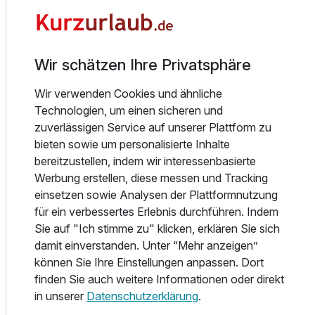
Weiterhin das Heimatmuseum Kirchdorf, einst als Küsterei
und Schule erbaut.
Es beherbergt heute eindrucksvolle Sammlungen von
Exponaten, die das Leben der Poeler Bevölkerung
Wir schätzen Ihre Privatsphäre
widerspiegeln.
Wir verwenden Cookies und ähnliche
Für Interessenten gibt es die Kunstgalerie mit wechselnden
Technologien, um einen sicheren und
Ausstellungen und eine Dauerausstellung, die dem Leben
zuverlässigen Service auf unserer Plattform zu
und den Werken des mecklenburgischen Malers Karl
bieten sowie um personalisierte Inhalte
Christina Klasen gewidmet ist.
bereitzustellen, indem wir interessenbasierte
Werbung erstellen, diese messen und Tracking
Für die Badegäste ist die Steilküste zwischen Gollwitz und
einsetzen sowie Analysen der Plattformnutzung
am Schwarzen Busch ein Highlight. Die Steilküste ist
Ausstattung
für ein verbessertes Erlebnis durchführen. Indem
traumhaft schön, wild, rau, naturbelassen und an manchen
Sie auf "Ich stimme zu" klicken, erklären Sie sich
Stellen fast 12 m hoch. Man kann auf umgestürzte Bäume
Für 4 Tage
299,00 €
p.P. ab
damit einverstanden. Unter “Mehr anzeigen”
klettern, Muscheln und Hühnergötter oder bizarre Wurzeln
können Sie Ihre Einstellungen anpassen. Dort
als Deko finden.
finden Sie auch weitere Informationen oder direkt
Poel ist platt wie eine Flunder und damit perfekt zum
in unserer
Datenschutzerklärung
.
Fahrrad fahren, zum Wandern oder auch hoch zu Ross die
Insel zu erleben. Es gibt ein Gestüt in Neuhof, einen