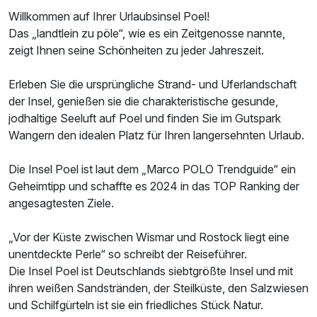
Willkommen auf Ihrer Urlaubsinsel Poel!
Das „landtlein zu pöle“, wie es ein Zeitgenosse nannte,
Ausstattung
zeigt Ihnen seine Schönheiten zu jeder Jahreszeit.
Für 4 Tage
289,00 €
p.P. ab
Erleben Sie die ursprüngliche Strand- und Uferlandschaft
der Insel, genießen sie die charakteristische gesunde,
jodhaltige Seeluft auf Poel und finden Sie im Gutspark
Wangern den idealen Platz für Ihren langersehnten Urlaub.
Appartement Premium
Die Insel Poel ist laut dem „Marco POLO Trendguide“ ein
Geheimtipp und schaffte es 2024 in das TOP Ranking der
2 Erwachsene und 1 Kind
angesagtesten Ziele.
„Vor der Küste zwischen Wismar und Rostock liegt eine
unentdeckte Perle“ so schreibt der Reiseführer.
Die Insel Poel ist Deutschlands siebtgrößte Insel und mit
ihren weißen Sandstränden, der Steilküste, den Salzwiesen
und Schilfgürteln ist sie ein friedliches Stück Natur.