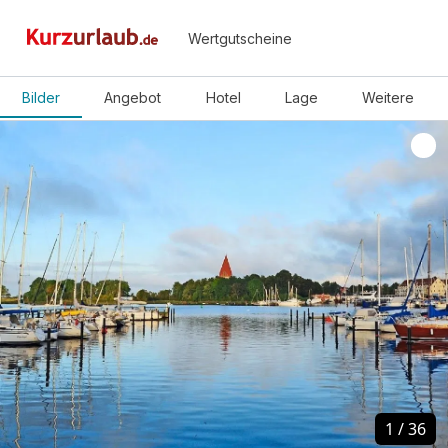
Wertgutscheine
Bilder
Angebot
Hotel
Lage
Weitere
1
1
/
/
36
36