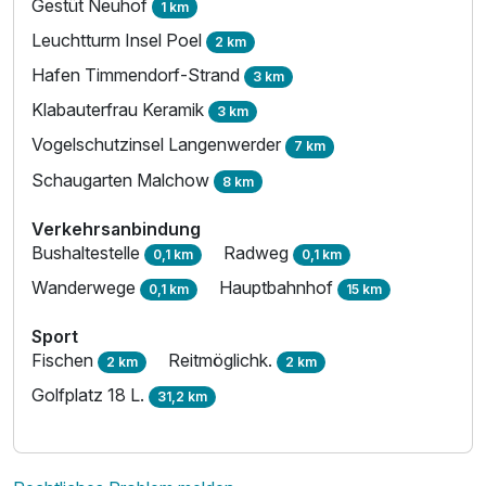
Gestüt Neuhof
1 km
Leuchtturm Insel Poel
2 km
Hafen Timmendorf-Strand
3 km
Klabauterfrau Keramik
3 km
Vogelschutzinsel Langenwerder
7 km
Schaugarten Malchow
8 km
Verkehrsanbindung
Bushaltestelle
Radweg
0,1 km
0,1 km
Wanderwege
Hauptbahnhof
0,1 km
15 km
Sport
Fischen
Reitmöglichk.
2 km
2 km
Golfplatz 18 L.
31,2 km