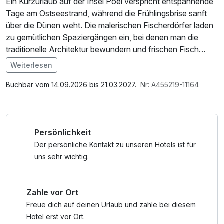
Ein Kurzurlaub auf der Insel Poel verspricht entspannende
Tage am Ostseestrand, während die Frühlingsbrise sanft
über die Dünen weht. Die malerischen Fischerdörfer laden
zu gemütlichen Spaziergängen ein, bei denen man die
traditionelle Architektur bewundern und frischen Fisch
direkt vom Kutter genießen kann.
Weiterlesen
Im Angebot enthalten
Die Insel Poel bietet auch kulturelle Höhepunkte wie das
Parkplatz, W-LAN Nutzung / Internetnutzung
Buchbar vom 14.09.2026 bis 21.03.2027.
Nr: A455219-11164
Schloss und die Kirche in Kirchdorf, die einen Einblick in die
historische Bedeutung dieser Region ermöglichen.
Naturfreunde können bei Wanderungen durch das
Persönlichkeit
Naturschutzgebiet Timmendorfer Strand die vielfältige
Flora und Fauna der Ostseeküste erkunden.
Der persönliche Kontakt zu unseren Hotels ist für
uns sehr wichtig.
Ihr Aufenthalt im Appartement Dachgeschoss.
Zahle vor Ort
Die Appartements sind im Dachgeschoss über eine
schmale Treppe zu erreichen, ein Fahrstuhl ist nicht
Freue dich auf deinen Urlaub und zahle bei diesem
vorhanden.
Hotel erst vor Ort.