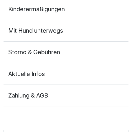
Appartement Dachgeschoss
Kinderermäßigungen
2 Erwachsene
Mit Hund unterwegs
Storno & Gebühren
Aktuelle Infos
Zahlung & AGB
Ausstattung
Für 4 Tage
255,00 €
p.P. ab