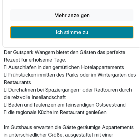
Reiterhof in Timmendorf und Wassersportler gehen zum
Kiten, Surfen oder Paddeln nach Poel.
Mehr anzeigen
Poel ist damit nicht nur ein Geheimtipp, sondern sehr
geeignet für Gäste, die ruhige Tage am Meer mit viel
Ich stimme zu
Beschaulichkeit, Natur und frischer Luft suchen.
Der Gutspark Wangern bietet den Gästen das perfekte
Rezept für erholsame Tage.
 Ausschlafen in den gemütlichen Hotelappartements
 Frühstücken inmitten des Parks oder im Wintergarten des
Restaurants
 Durchatmen bei Spaziergängen- oder Radtouren durch
die reizvolle Insellandschaft
 Baden und faulenzen am feinsandigen Ostseestrand
 die regionale Küche im Restaurant genießen
Im Gutshaus erwarten die Gäste geräumige Appartements
in unterschiedlicher Größe, ausgestattet mit einer