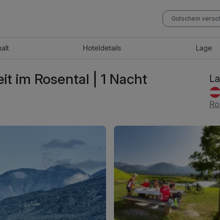
Gutschein vers
halt
Hotel
details
Lage
t im Rosental | 1 Nacht
La
Ro