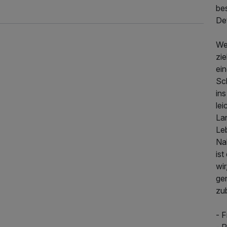
be
Det
We
zie
ei
Sc
in
le
La
Leb
Na
100,00 €
p.P. ab
is
wir
ge
zub
- 