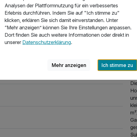
Ro
Analysen der Plattformnutzung für ein verbessertes
Kä
Erlebnis durchführen. Indem Sie auf "Ich stimme zu"
klicken, erklären Sie sich damit einverstanden. Unter
Un
“Mehr anzeigen” können Sie Ihre Einstellungen anpassen.
vo
Dort finden Sie auch weitere Informationen oder direkt in
erw
unserer
Datenschutzerklärung
.
Hof
St.
Kä
Mehr anzeigen
Ich stimme zu
Fa
Di
Hot
unm
kle
m²
Gar
ges
Sui