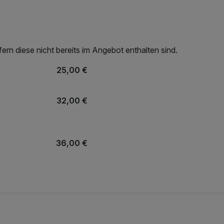
auch wenn erst später der Check In möglich ist.
 bis 13:00 Uhr zur Verfügung - auch wenn Sie schon
rn diese nicht bereits im Angebot enthalten sind.
25,00 €
32,00 €
36,00 €
5,00 €
37,00 €