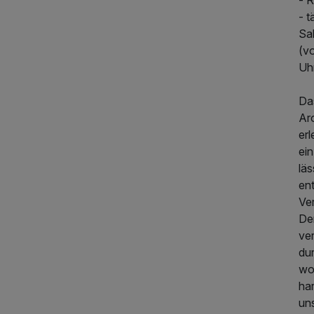
- 
- 
Sa
(vo
Uh
Da
Ar
er
ei
läs
en
Ve
De
ve
dur
wo
ha
uns