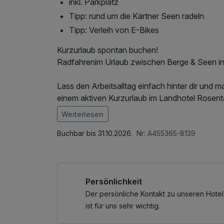
inkl. Parkplatz
Tipp: rund um die Kärtner Seen radeln
Tipp: Verleih von E-Bikes
Kurzurlaub spontan buchen!
Radfahrenim Urlaub zwischen Berge & Seen i
Lass den Arbeitsalltag einfach hinter dir und
einem aktiven Kurzurlaub im Landhotel Rosenta
Packe dein Fahrrad ein oder leih dir eines von
Weiterlesen
entspannt dem Draufluss entlang. Wer es sportli
Im Angebot enthalten
erklimmt damit die nahen Karawanken. - Bei u
1 x Welcome Drink, Saunabenutzung, Saunatuc
Buchbar bis 31.10.2026.
Nr: A455365-8139
aufgehoben!
des Wellnessbereichs, W-LAN Nutzung / Inter
Wieder zurück im Hotel ist Entspannung und 
Bahnhof, ganztägige Nutzung Wellnessbereic
angesagt. Bei einem gemütlichen, regionalen 
Persönlichkeit
(HP-Aufbuchung vor Ort möglich)
Buche noch heute deinen Kurzurlaub im Radhote
Der persönliche Kontakt zu unseren Hotel
gefallen, bei uns!
ist für uns sehr wichtig.