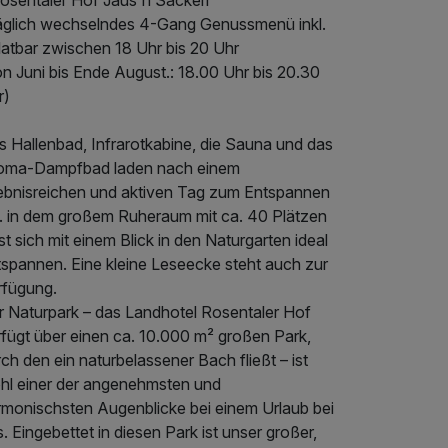
Rosentaler Hof Jaus`n Sackerl
täglich wechselndes 4-Gang Genussmenü inkl.
latbar zwischen 18 Uhr bis 20 Uhr
n Juni bis Ende August.: 18.00 Uhr bis 20.30
r)
s Hallenbad, Infrarotkabine, die Sauna und das
oma-Dampfbad laden nach einem
lebnisreichen und aktiven Tag zum Entspannen
n. in dem großem Ruheraum mit ca. 40 Plätzen
st sich mit einem Blick in den Naturgarten ideal
tspannen. Eine kleine Leseecke steht auch zur
rfügung.
r Naturpark – das Landhotel Rosentaler Hof
rfügt über einen ca. 10.000 m² großen Park,
ch den ein naturbelassener Bach fließt – ist
hl einer der angenehmsten und
rmonischsten Augenblicke bei einem Urlaub bei
. Eingebettet in diesen Park ist unser großer,