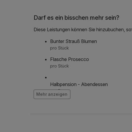
*Unser Spa Bereich ist ab 10:00 Uhr nurtzbar, 
Am Abreise Tag steht Ihnen unser Spa Bereich
Darf es ein bisschen mehr sein?
bis 10:30 Uhr auschecken müssen.
Diese Leistungen können Sie hinzubuchen, sofe
Bunter Strauß Blumen
pro Stück
Flasche Prosecco
pro Stück
Halbpension - Abendessen
pro Person
Mehr anzeigen
Leihbademantel
pro Stück
Leihfahrrad; E-City Bike