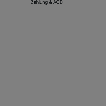
Zahlung & AGB
Ausstattung
Zusatznächte
Für 2 Tage