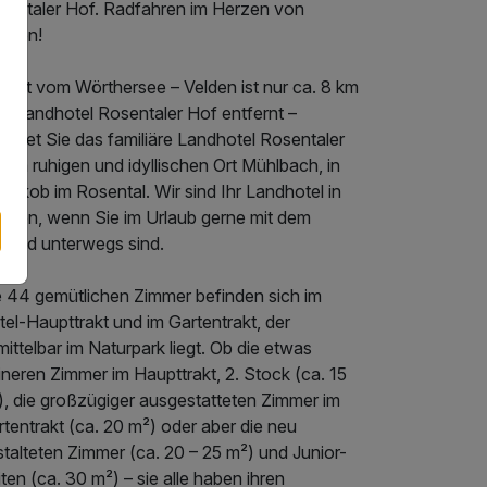
sentaler Hof. Radfahren im Herzen von
rnten!
weit vom Wörthersee – Velden ist nur ca. 8 km
m Landhotel Rosentaler Hof entfernt –
artet Sie das familiäre Landhotel Rosentaler
 im ruhigen und idyllischen Ort Mühlbach, in
 Jakob im Rosental. Wir sind Ihr Landhotel in
rnten, wenn Sie im Urlaub gerne mit dem
hrrad unterwegs sind.
e 44 gemütlichen Zimmer befinden sich im
el-Haupttrakt und im Gartentrakt, der
ittelbar im Naturpark liegt. Ob die etwas
ineren Zimmer im Haupttrakt, 2. Stock (ca. 15
), die großzügiger ausgestatteten Zimmer im
tentrakt (ca. 20 m²) oder aber die neu
talteten Zimmer (ca. 20 – 25 m²) und Junior-
ten (ca. 30 m²) – sie alle haben ihren