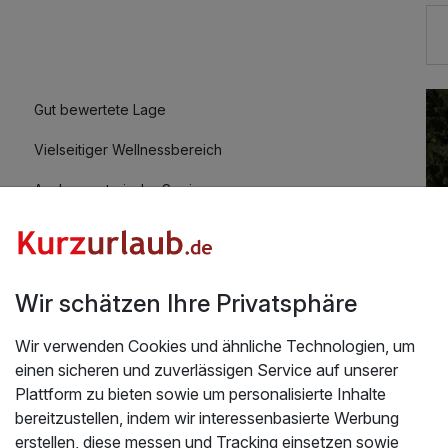
45,00 €
Gut bewertete Lage
Vielseitiger Wellnessbereich
16,00 €
Auch vegetarische Speisen
Fitnessgeräte stehen bereit
18,00 €
Mit Hotelbar
Wir schätzen Ihre Privatsphäre
Wir verwenden Cookies und ähnliche Technologien, um
einen sicheren und zuverlässigen Service auf unserer
Üb
Plattform zu bieten sowie um personalisierte Inhalte
ten | 4 Nächte
bereitzustellen, indem wir interessenbasierte Werbung
Ak
erstellen, diese messen und Tracking einsetzen sowie
023