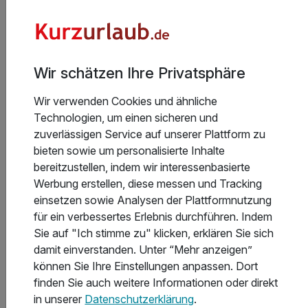
Hesse Stadt, bieten viel Geschichte und interessante
Sehenswürdigkeiten. Das Freilichtmuseum Vogts
Bauernhöfe in Gutach, 70 km lässt die Schwarzwälder
Geschichte und das Leben wie früher wieder aufleben.
Wir schätzen Ihre Privatsphäre
Wir tun alles für Sie, damit Sie sich als Gast bei uns wohl
Wir verwenden Cookies und ähnliche
und wie zu Hause fühlen. Wir freuen uns, Sie schon bald
Technologien, um einen sicheren und
in Bad Wildbad im Schwarzwald begrüßen und
zuverlässigen Service auf unserer Plattform zu
verwöhnen zu dürfen.
bieten sowie um personalisierte Inhalte
bereitzustellen, indem wir interessenbasierte
Ihre Familie Richter
Werbung erstellen, diese messen und Tracking
einsetzen sowie Analysen der Plattformnutzung
für ein verbessertes Erlebnis durchführen. Indem
Hotelausstattung
Sie auf "Ich stimme zu" klicken, erklären Sie sich
damit einverstanden. Unter “Mehr anzeigen”
können Sie Ihre Einstellungen anpassen. Dort
Kinderpreise
finden Sie auch weitere Informationen oder direkt
in unserer
Datenschutzerklärung
.