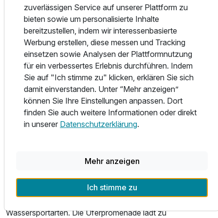
Das Familienhotel Trebesingerhof ist bekannt für seine
zuverlässigen Service auf unserer Plattform zu
herzliche Gastfreundschaft und den hervorragenden
bieten sowie um personalisierte Inhalte
Service. Es ist der ideale Ort für Familienurlaube, bei denen
bereitzustellen, indem wir interessenbasierte
sowohl Eltern als auch Kinder auf ihre Kosten kommen. Die
Werbung erstellen, diese messen und Tracking
Nähe zu zahlreichen Attraktionen, wie dem
einsetzen sowie Analysen der Plattformnutzung
Nockalmstraßen-Nationalpark und dem Millstätter See,
für ein verbessertes Erlebnis durchführen. Indem
macht es zu einem perfekten Ausgangspunkt für
Sie auf "Ich stimme zu" klicken, erklären Sie sich
Erkundungstouren.
damit einverstanden. Unter “Mehr anzeigen”
Ausflugsmöglichkeiten rund um das Familienhotel
können Sie Ihre Einstellungen anpassen. Dort
Trebesingerhof
finden Sie auch weitere Informationen oder direkt
Sommer
in unserer
Datenschutzerklärung
.
• Nockalmstraße Nationalpark: Erkunden Sie die
atemberaubende Landschaft des Nockalmstraßen
Nationalparks mit seinen sanften Almen, blühenden Wiesen
Mehr anzeigen
und kristallklaren Bächen. Ideal für Wanderungen,
Picknicks und Naturbeobachtungen.
Ich stimme zu
• Millstätter See: Ein wunderschöner See, perfekt für
Schwimmen, Bootfahren, Angeln und andere
Wassersportarten. Die Uferpromenade lädt zu