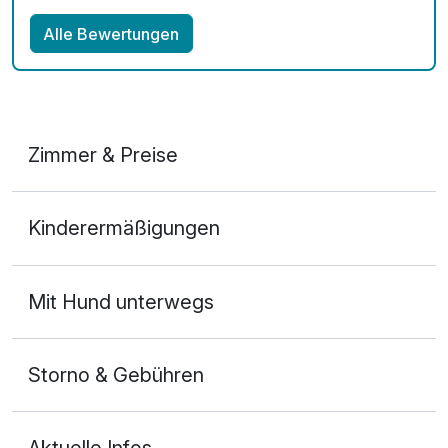
Alle Bewertungen
Zimmer & Preise
Doppelzimmer
Kinderermäßigungen
2 Erwachsene und 1 Kind
Mit Hund unterwegs
Storno & Gebühren