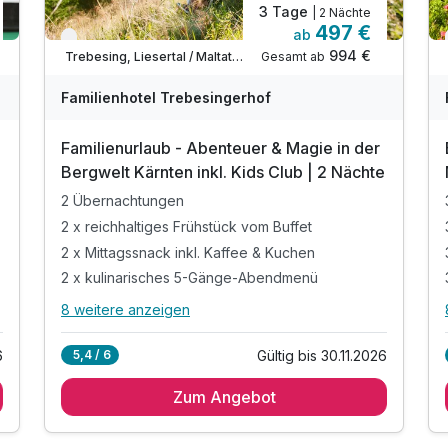
3 Tage
| 2 Nächte
497 €
ab
Verfügbar bis November
994 €
Gesamt ab
Trebesing, Liesertal / Maltatal / Innerkrems
Familienhotel Trebesingerhof
Familienurlaub - Abenteuer & Magie in der
e
Bergwelt Kärnten inkl. Kids Club | 2 Nächte
2 Übernachtungen
2 x reichhaltiges Frühstück vom Buffet
2 x Mittagssnack inkl. Kaffee & Kuchen
2 x kulinarisches 5-Gänge-Abendmenü
8 weitere anzeigen
Alle Inklusivleistungen
12 enthalten
6
Gültig bis 30.11.2026
5,4 / 6
2 Übernachtungen
Zum Angebot
2 x reichhaltiges Frühstück vom Buffet
2 x Mittagssnack inkl. Kaffee & Kuchen