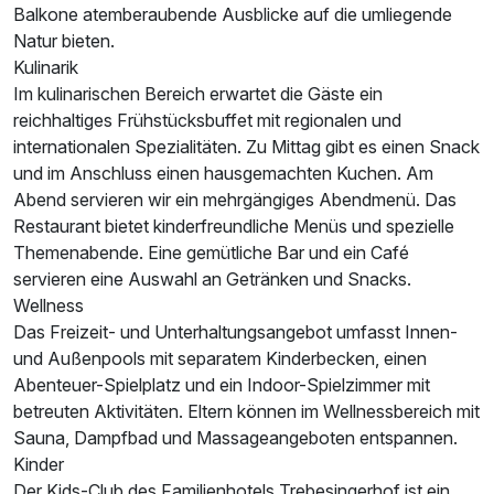
Balkone atemberaubende Ausblicke auf die umliegende
Für 3 Tage
532,00 €
Natur bieten.
p.P. ab
Kulinarik
Im kulinarischen Bereich erwartet die Gäste ein
reichhaltiges Frühstücksbuffet mit regionalen und
internationalen Spezialitäten. Zu Mittag gibt es einen Snack
und im Anschluss einen hausgemachten Kuchen. Am
Suite/n
Abend servieren wir ein mehrgängiges Abendmenü. Das
2 Erwachsene und 3 Kinder
Restaurant bietet kinderfreundliche Menüs und spezielle
Themenabende. Eine gemütliche Bar und ein Café
servieren eine Auswahl an Getränken und Snacks.
Wellness
Das Freizeit- und Unterhaltungsangebot umfasst Innen-
und Außenpools mit separatem Kinderbecken, einen
Abenteuer-Spielplatz und ein Indoor-Spielzimmer mit
betreuten Aktivitäten. Eltern können im Wellnessbereich mit
Sauna, Dampfbad und Massageangeboten entspannen.
Kinder
Der Kids-Club des Familienhotels Trebesingerhof ist ein