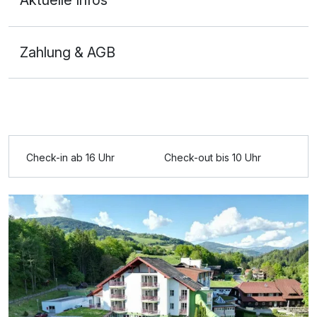
Aktuelle Infos
Zahlung & AGB
Ausstattung
Zusatznächte
Check-in ab 16 Uhr
Check-out bis 10 Uhr
Für 3 Tage
497,00 €
p.P. ab
Doppelzimmer Komfort
2 Erwachsene und 2 Kinder