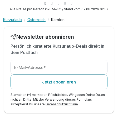
2 x kulinarisches 5-Gänge-Abendmenü
*
inkl. Kärnten Card mit zahlreichen Ermäßigungen*
Alle Preise pro Person inkl. MwSt. / Stand vom 07.08.2026 02:52
inkl. Kids Club & Kinderbetreuung**
Kurzurlaub
Österreich
Kärnten
inkl. Nutzung der Wasserwelt mit Rutschenspaß
inkl. Babyplanschbecken & beheizten Pools
inkl. großen Spielbereich mit Ritterburg
Newsletter abonnieren
inkl. Bobby Cars, Moon Cars, Tischtennis, uvm.
Persönlich kuratierte Kurzurlaub-Deals direkt in
inkl. Nutzung der Sauna für Erwachsene
dein Postfach
Kinderpreise verstehen sich inkl. Vollpension!
E-Mail-Adresse*
Jetzt abonnieren
Sternchen (*) markieren Pflichtfelder. Wir geben Deine Daten
nicht an Dritte. Mit der Verwendung dieses Formulars
akzeptierst Du unsere
Datenschutzrichtlinie
.