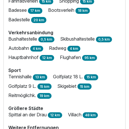
Fahrradverleih
Shopping
15 km
15 km
Badesee
Bootsverleih
17 km
18 km
Badestelle
20 km
Verkehrsanbindung
Bushaltestelle
Skibushaltestelle
0,5 km
0,5 km
Autobahn
Radweg
4 km
4 km
Hauptbahnhof
Flughafen
12 km
95 km
Sport
Tennishalle
Golfplatz 18 L.
13 km
15 km
Golfplatz 9 L.
Skigebiet
15 km
15 km
Reitmöglichk.
19 km
Größere Städte
Spittal an der Drau
Villach
12 km
48 km
Weitere Entfernungen