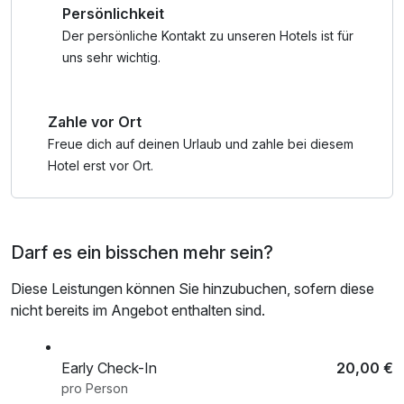
Persönlichkeit
• Wasserspielpark Fallbach/Maltatal
Badetasche mit Bademantel und -tücher
• Jump Dome Klagenfurt
Der persönliche Kontakt zu unseren Hotels ist für
• Strandbad Stockenboi am Weissensee
uns sehr wichtig.
• Sommerrodelbahn
• Gerlitzen Tandem Base
Zahle vor Ort
• Elektroboot fahren am Faaker See
• und vieles mehr
Freue dich auf deinen Urlaub und zahle bei diesem
Hotel erst vor Ort.
Darf es ein bisschen mehr sein?
Diese Leistungen können Sie hinzubuchen, sofern diese
nicht bereits im Angebot enthalten sind.
Early Check-In
20,00 €
pro Person