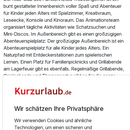
bunt gestalteter Innenbereich voller Spaß und Abenteuer
für Kinder jeden Alters mit Spielzimmer, Kreativraum,
Leseecke, Konsole und Kinoraum. Das Animationsteam
organisiert tägliche Aktivitäten wie Schatzsuchen und
Mini-Discos. Im Außenbereich gibt es einen großzügigen
Ausstattung
Abenteuerspielplatz: Der großzügige Außenbereich ist ein
Abenteuerspielplatz für alle Kinder jedes Alters. Ein
Zusatznächte
Naturpfad mit Entdeckerstationen zum spielerischen
Lernen. Einen Platz für Familienpicknicks und Grillabende
am Lagerfeuer gibt es ebenfalls. Regelmäßige Grillabende,
Für 3 Tage
567,00 €
p.P. ab
Spieleabende und Themenpartys gibt es für die ganze
Familie.
Ausstattung und Annehmlichkeiten
Für sportliche Aktivitäten stehen Fahrräder und E-Bikes
zum Verleih bereit. Geführte Wanderungen und Nordic
Wir schätzen Ihre Privatsphäre
Walking-Touren sind ebenso im Angebot wie
Wintersportmöglichkeiten in der Nähe, darunter Skifahren
Wir verwenden Cookies und ähnliche
und Rodeln.
Technologien, um einen sicheren und