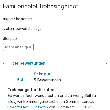
Familienhotel Trebesingerhof
Parkplatz kostenfrei
Exzellent bewertete Lage
Außenpool
Mehr anzeigen
Vielseitiger Wellnessbereich
Hunde im Hotel erlaubt für 15,00 € pro Stück / Nacht
Hotelbewertungen
kostenfreie Leihfahrräder
Sehr gut
Fitnessgeräte stehen bereit
5,4
5 Bewertungen
Kostenloses W-LAN
Trebesingerhof Kärnten
Es war einfach wunderschön und zu wenig Zeit für
Mit Hotelbar
alles, wir kommen ganz sicher im Sommer zurück
Bewertet mit 5,8 Punkten
von Liudmila am 05.11.2024