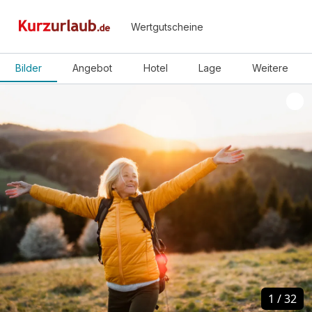
Wertgutscheine
Bilder
Angebot
Hotel
Lage
Weitere
1
1
/
/
32
32