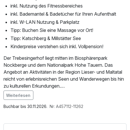
inkl. Nutzung des Fitnessbereiches
inkl. Bademantel & Badetücher für Ihren Aufenthalt
inkl. W-LAN Nutzung & Parkplatz
Tipp: Buchen Sie eine Massage vor Ort!
Tipp: Katschberg & Millstätter See
Kinderpreise verstehen sich inkl. Vollpension!
Der Trebesingerhof liegt mitten im Biosphärenpark
Nockberge und dem Nationalpark Hohe Tauern. Das
Angebot an Aktivitäten in der Region Lieser- und Maltatal
reicht von erlebnisreichen Seen und Wanderwegen bis hin
zu kulturellen Erkundungen.
Weiterlesen
Im Angebot enthalten
*die GRATIS KärntenCard bietet Ihnen über 100
Saunabenutzung, Saunatuch, Leihbademantel, Parkplatz,
Buchbar bis 30.11.2026.
Nr: A457112-11262
Ausflugsziele kostenfrei oder ermäßigt:
Nutzung des Fitnessbereichs, Nutzung des
Wellnessbereichs, W-LAN Nutzung / Internetnutzung,
• Kletterwald Ossiacher See
ganztägige Nutzung Wellnessbereich nach check out,