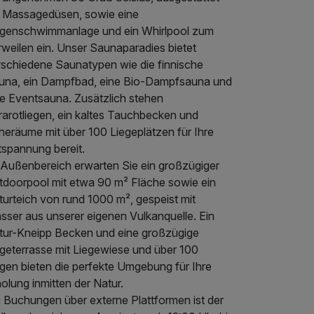
t Massagedüsen, sowie eine
genschwimmanlage und ein Whirlpool zum
rweilen ein. Unser Saunaparadies bietet
rschiedene Saunatypen wie die finnische
una, ein Dampfbad, eine Bio-Dampfsauna und
ne Eventsauna. Zusätzlich stehen
rarotliegen, ein kaltes Tauchbecken und
heräume mit über 100 Liegeplätzen für Ihre
tspannung bereit.
 Außenbereich erwarten Sie ein großzügiger
tdoorpool mit etwa 90 m² Fläche sowie ein
turteich von rund 1000 m², gespeist mit
sser aus unserer eigenen Vulkanquelle. Ein
tur-Kneipp Becken und eine großzügige
egeterrasse mit Liegewiese und über 100
egen bieten die perfekte Umgebung für Ihre
olung inmitten der Natur.
i Buchungen über externe Plattformen ist der