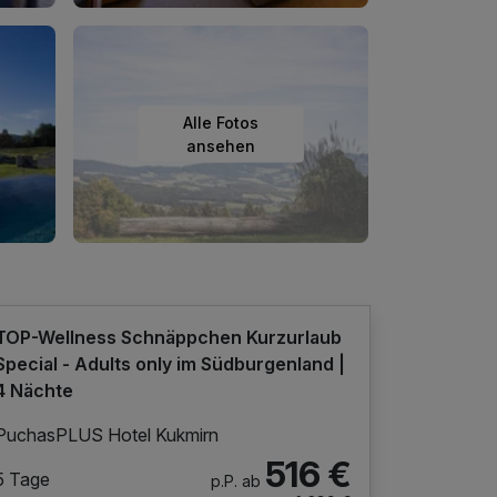
Alle Fotos
ansehen
TOP-Wellness Schnäppchen Kurzurlaub
Special - Adults only im Südburgenland |
4 Nächte
PuchasPLUS Hotel Kukmirn
516 €
5 Tage
p.P. ab