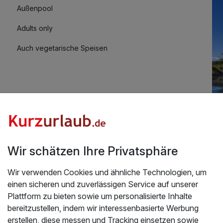
Außenpool
Adults only
Auch vegetarische Speisen
Fitnessgeräte stehen bereit
Mit Hotelbar
Üb
Wir schätzen Ihre Privatsphäre
ecial - Adults only im Südburgenland | 2
Da
Wir verwenden Cookies und ähnliche Technologien, um
de
einen sicheren und zuverlässigen Service auf unserer
4.2026
ma
Plattform zu bieten sowie um personalisierte Inhalte
Bur
bereitzustellen, indem wir interessenbasierte Werbung
La
erstellen, diese messen und Tracking einsetzen sowie