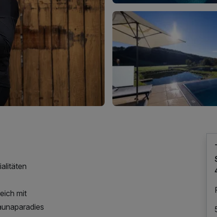
alitäten
eich mit
aunaparadies