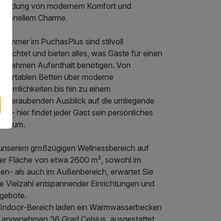
rbindung von modernem Komfort und
ditionellem Charme.
 Zimmer im PuchasPlus sind stilvoll
gerichtet und bieten alles, was Gäste für einen
genehmen Aufenthalt benötigen. Von
mfortablen Betten über moderne
nehmlichkeiten bis hin zu einem
emberaubenden Ausblick auf die umliegende
ur – hier findet jeder Gast sein persönliches
fugium.
 unserem großzügigen Wellnessbereich auf
ner Fläche von etwa 2600 m², sowohl im
nen- als auch im Außenbereich, erwartet Sie
ne Vielzahl entspannender Einrichtungen und
gebote.
 Indoor-Bereich laden ein Warmwasserbecken
t angenehmen 36 Grad Celsius, ausgestattet