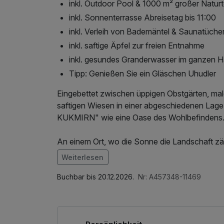
inkl. Outdoor Pool & 1000 m² großer Naturt
inkl. Sonnenterrasse Abreisetag bis 11:00
inkl. Verleih von Bademäntel & Saunatüche
inkl. saftige Äpfel zur freien Entnahme
inkl. gesundes Granderwasser im ganzen 
Tipp: Genießen Sie ein Gläschen Uhudler
Eingebettet zwischen üppigen Obstgärten, ma
saftigen Wiesen in einer abgeschiedenen La
KUKMIRN" wie eine Oase des Wohlbefindens
An einem Ort, wo die Sonne die Landschaft zä
herzliche Atmosphäre schaffen, erwartet Sie d
Weiterlesen
verspricht. Ein Urlaub im Grünen, geprägt von
Im Angebot enthalten
Genusszimmer und eine Wellnessoase, die kein
1 x Welcome Drink, Saunabenutzung, Saunatuch
Buchbar bis 20.12.2026.
Nr: A457348-11469
Vulkanquellwasser-Pool mit Massagedüsen sow
Abschiedsgeschenk, Nutzung des Fitnessbere
Badesee lassen die Herzen der Genießer höhe
Internetnutzung, Nutzung Öffentliches Interne