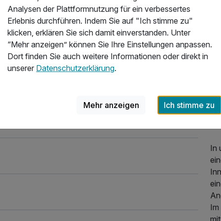
Ve
Analysen der Plattformnutzung für ein verbessertes
tra
Erlebnis durchführen. Indem Sie auf "Ich stimme zu"
klicken, erklären Sie sich damit einverstanden. Unter
Die
“Mehr anzeigen” können Sie Ihre Einstellungen anpassen.
ein
Dort finden Sie auch weitere Informationen oder direkt in
an
unserer
Datenschutzerklärung
.
ko
An
at
Mehr anzeigen
Ich stimme zu
Nat
Re
In
ei
In
ei
An
Im
mi