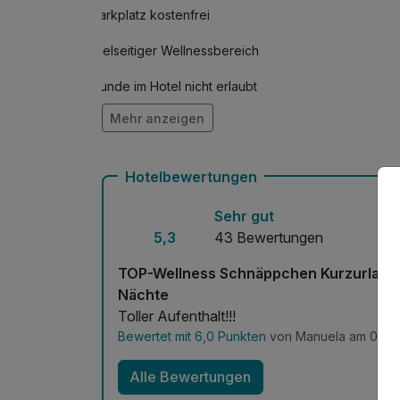
Parkplatz kostenfrei
Vielseitiger Wellnessbereich
Hunde im Hotel nicht erlaubt
Mehr anzeigen
Fahrradverleih
Kostenloses W-LAN
Hotelbewertungen
Sehr gut
5,3
43 Bewertungen
TOP-Wellness Schnäppchen Kurzurlaub Sp
Nächte
Toller Aufenthalt!!!
Bewertet mit 6,0 Punkten
von Manuela am 01.0
Alle Bewertungen