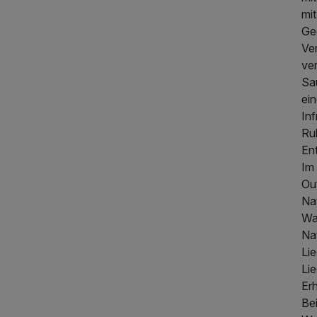
mi
Ge
Ve
ve
Sa
ei
Inf
516,00 €
p.P. ab
Ru
En
Im
Ou
Na
Wa
Na
Li
Li
Erh
Be