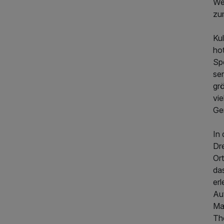
We
zum
Ku
ho
Spe
se
gr
vi
Ger
In
Dr
Or
556,00 €
p.P. ab
da
er
Aut
Ma
Th