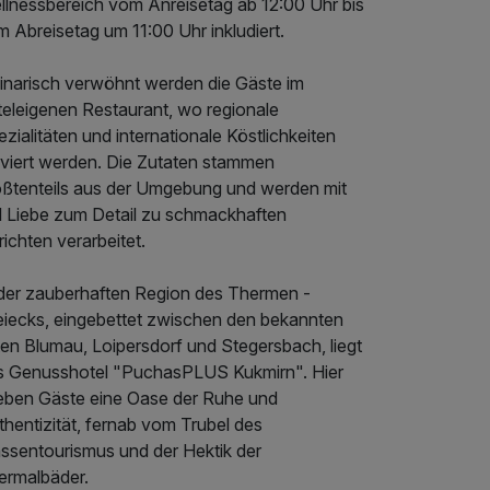
llnessbereich vom Anreisetag ab 12:00 Uhr bis
 Abreisetag um 11:00 Uhr inkludiert.
linarisch verwöhnt werden die Gäste im
teleigenen Restaurant, wo regionale
zialitäten und internationale Köstlichkeiten
rviert werden. Die Zutaten stammen
ößtenteils aus der Umgebung und werden mit
el Liebe zum Detail zu schmackhaften
ichten verarbeitet.
 der zauberhaften Region des Thermen -
eiecks, eingebettet zwischen den bekannten
ten Blumau, Loipersdorf und Stegersbach, liegt
s Genusshotel "PuchasPLUS Kukmirn". Hier
leben Gäste eine Oase der Ruhe und
hentizität, fernab vom Trubel des
ssentourismus und der Hektik der
ermalbäder.